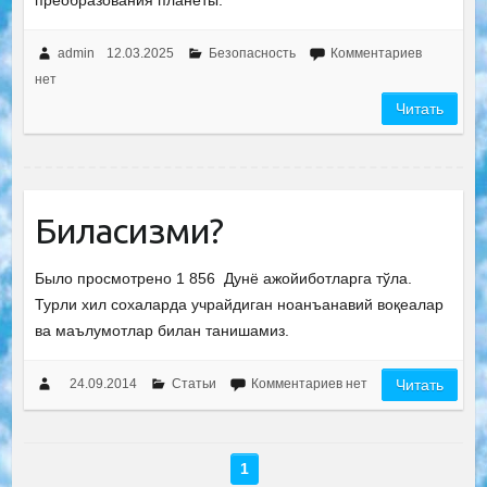
преобразования планеты.
admin
12.03.2025
Безопасность
Комментариев
нет
Читать
Биласизми?
Было просмотрено 1 856 Дунё ажойиботларга тўла.
Турли хил сохаларда учрайдиган ноанъанавий воқеалар
ва маълумотлар билан танишамиз.
24.09.2014
Статьи
Комментариев нет
Читать
1