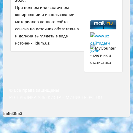
2026.
При полном или частичном
копировании и использовании
материалов данного сайта
ссылка на источник обязательна
и должна выглядеть в виде
источник: idum.uz
© Все права защищены
РЕСПУБЛИКА УЗБЕКИСТАН МИНИСТРЕРСТВО ДОШКОЛЬНОГО И ШКОЛЬНОГО ОБРАЗОВАНИЯ КОМАНДА в общеобразовательных учреждениях в 2023-2024 учебном году организация и проведение итоговой государственной аттестации обучающихся о Министра дошкольного и школьного образования Республики Узбекистан от 4 марта 2008 года (постановлением Минюста от 20 марта 2008 года № 1778 государственной регистрации) «Итоговое состояние учащихся общего среднего образования на основании положения об утверждении положения об аттестации общего среднего образования выпускной экзамен студентов в образовательных учреждениях в 2023-2024 учебном году В целях организации и прохождения аттестации приказываю: 1. Следующее: перечень предметов, по которым будет проводиться итоговая государственная аттестация и экзамен формы перевода согласно приложению 1; сертификаты международного образца, оценивающие уровень владения иностранными языками перечень согласно приложению 2; 2. Педагогический при специализированных образовательных учреждениях. научно-практический центр квалификации и международной оценки (Д.Давидова) 2024 г. До 25 марта: задания по предметам, по которым будет проводиться итоговая аттестация разработка и утверждение технических условий; итоговая аттестация на основании разработанного предметного задания разработка вопросов по предметам (устно и письменно), экзамен передача; общеобразовательные средние школы и специальные учебные заведения учащиеся выпускных классов школ и интернатов в агентской системе подготовка базы данных экзаменационных материалов и критериев оценки; перевод базы экзаменационных материалов на все языки обучения подать в Республиканский образовательный центр для изготовления; варианты экзаменов на основе разработанных контрольных материалов пусть будут поставлены задачи формирования. 3. Республиканский образовательный центр (Ш.Худайкулов) до 5 апреля 2024 года. до: база данных предоставленных экзаменационных материалов на все языки обучения перевод и экспертиза; для слепых, слабовидящих, глухих, слабослышащих и умственно отсталых детей учащиеся выпускных классов специализированных школ и школ-интернатов база данных экзаменационных материалов на всех преподаваемых языках подготовка критериев оценки; специализированные школы для умственно отсталых детей и технологии для учащихся выпускных классов школ-интернатов разработка соответствующих рекомендаций и критериев проведения ЕГЭ по естествознанию давать задания. 4. Педагогический при специализированных образовательных учреждениях. Научно-практический центр навыков и международной оценки (Д.Давидова), Республика образовательный центр (Худайкулов Ш.) итоговый государственный аттестационный экзамен ориентирован на творческое и логическое мышление при подготовке базы материалов учитывать введение заданий. 5. Следует отметить, что: сертификат государственного образца о знании общеобразовательного предмета и как минимум национальный уровень B1 по предметам на иностранных языках, указанным в Приложении 2. или международно признанный сертификат эквивалентного уровня студенты, изучающие определенный предмет, освобождаются от экзамена; по соответствующим предметам запланирована итоговая государственная аттестация за день до дня, путем жеребьевки Рабочей группой (в письменной форме по предметам, проводимым в форме) из числа сформированных вариантов выбрано 2 варианта; 2 выбранных варианта экзамена анонсированы на официальном сайте министерства и все выпускники по всей стране на основе этих вариантов проводит итоговую государственную аттестацию. 6. Государственное образование учащихся средних общеобразовательных учреждений. знания в соответствии с квалификационными требованиями, которые необходимо приобрести на основании стандартов итоговый (выпускной) контроль для 9 и 11 классов в целях тестирования Экзамены (далее – экзамены) состоят из предметов, перечисленных в приложении 1. будет сделано. 7. Экзамены пройдут с 26 мая по 15 июня 2024 г. (кроме науки физического воспитания). 8. Физическая для учащихся 9 классов общесредних образовательных учреждений. Экзамены по предмету «Образование, квалификация медицина» 1-6 мая 2024 года. сотрудники перевести под присмотр (с отклонениями в физическом или умственном развитии) специализированная школа для детей, школы-интернаты и со сколиозом школы-интернаты санаторного типа для больных детей исключены). 9. Он был слепым, слабовидящим и имел нарушения опорно-двигательного аппарата. экзамены в специализированных школах и интернатах для детей должны проводиться исходя из требований, предъявляемых к общеобразовательным учреждениям (физкультура кроме науки). 10. Специализированная школа для глухих и слабослышащих детей. и экзамены в интернатах и быть реализован в виде письменного теста по математике. 11. Специальность для умственно отсталых детей. Для 9 класса Родной язык и литературное письмо Государственный язык (язык обучения – узбекский). для неклассов) написано Математическое письмо Письменная/устная история Узбекистана Физическое воспитание практично Итоговый контроль Для 11 класса Написание родного языка и литературы (эссе) Математическое письмо Узбекский язык (обучение на узбекском языке) не посещающее общее среднее образование для учреждений)/Образовательное учреждение выбор письменный и устный Иностранный язык письменный/устный Письменная/устная история Узбекистана *По выбору студента:  Химия  Физика  Основы государственного права  География 10 бесплатных образовательных ресурсов - Мы составили подборку онлайн-проектов с интерактивными упражнениями, видеолекциями и статьями. Они помогут вам обрести новые и освежить старые знания бесплатно. 1. «ИНТУИТ» Старейшая образовательная площадка Рунета. Здесь вы найдёте сотни текстовых и видеокурсов на десятки различных тем — от программирования до психологии. Многие курсы подготовлены российскими университетами и крупными международными компаниями вроде Intel и Microsoft. Самостоятельное обучение бесплатное, но желающие могут оплатить услуги персональных наставников. 2. «Смартия» знакомит с актуальными профессиями и подсказывает, как им обучаться. Выбрав заинтересовавшую вас специальность — SMM-специалист, фотограф, веб-дизайнер или другую, — увидите список необходимых для неё умений. Чтобы вы могли освоить их самостоятельно, для каждого умения площадка отображает подборку ссылок на учебные материалы. Хотя «Смартия» ориентируется на русскоязычную аудиторию, часть контента всё же доступна только на английском. 3. «Лекторий Физтеха» Проект Московского физико-технического института (Физтеха). С его помощью вы можете смотреть онлайн серии лекций, записанные на видео в этом вузе. В числе доступных предметов — физика, биология, химия, информационные технологии и другие. К некоторым лекциям администрация ресурса прилагает готовые конспекты, которые можно скачивать в PDF-формате. 4. ITMOcourses Онлайн-площадка Санкт-Петербургского национального исследовательского университета информационных технологий, механики и оптики (ИТМО). Ресурс предоставляет свободный доступ к курсам, разработанным в этом вузе. Каталог материалов разбит на четыре категории: «Оптические системы и технологии», «Приборостроение и робототехника», «Информационные технологии» и «Биотехнологии». Курсы состоят из видеолекций, интерактивных демонстраций и заданий. 5. «КиберЛенинка» Электронная научная библиотека открытого доступа. Каталог площадки регулярно обрастает текстами статей из различных научных изданий. Сгруппированные по журналам и рубрикам публикации можно читать онлайн или скачивать целиком в PDF-формате. Проект нацелен на популяризацию науки за счёт открытого доступа к качественной информации. 6. «ПостНаука» На этом ресурсе публикуют подборки видеолекций, составленные экспертами из разных отраслей и объединённые общими темами. Среди них, к примеру, есть серии «Биоинформатика и геномика», «Культура средневековой Скандинавии» и Cinema Studies о теории кино. Каждая подборка лекций — логически связанная история, рассказанная экспертом от первого лица. Кроме того, на сайте появляются научно-образовательные статьи и тесты на разные темы. 7. «Newочём» Команда проекта «Newочём» отбирает самые интересные тексты из англоязычных СМИ и переводит те из них, за которые голосуют участники сообщества «ВКонтакте». По большей части это научно-популярные статьи. Редакторы придумывают лишь заголовки, в остальном содержание переводов соответствует оригиналам. Полные тексты можно читать прямо в социальной сети. 8. InternetUrok Онлайн-база материалов по основным дисциплинам школьной программы. Информация на сайте структурирована по классам, предметам и темам (урокам). Каждый урок состоит из видеолекций и конспектов. Есть также интерактивные тренажёры и тесты для закрепления пройденного материала. Даже если вы давно окончили школу, возможность повторить программу старших классов всегда может пригодиться. 9. Edutainme Ещё один ресурс об образовании. В отличие от Newtonew, как мне кажется, Edutainme больше ориентируется на представителей индустрии: педагогов, предпринимателей, разработчиков образовательных проектов. Но и любой, кто просто стремится к саморазвитию, найдёт на сайте много полезного и интересного для себя. Например, информацию о новых курсах и образовательных сервисах. 10. Newtonew Онлайн-медиа об образовании и обучении в широком смысле. Авторы Newtonew пишут об инструментах, заведениях, тактиках и стратегиях, которые помогают учить других и получать новые знания самостоятельно. На этой площадке вы найдёте новости, обзоры, аналитические мате
55863853