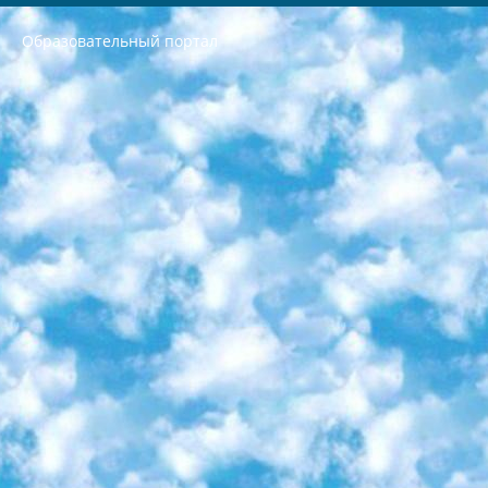
Образовательный портал
РЕСПУБЛИКА УЗБЕКИСТАН МИНИСТРЕРСТВО ДОШКОЛЬНОГО И ШКОЛЬНОГО ОБРАЗОВАНИЯ КОМАНДА в общеобразовательных учреждениях в 2023-2024 учебном году организация и проведение итоговой государственной аттестации обучающихся о Министра дошкольного и школьного образования Республики Узбекистан от 4 марта 2008 года (постановлением Минюста от 20 марта 2008 года № 1778 государственной регистрации) «Итоговое состояние учащихся общего среднего образования на основании положения об утверждении положения об аттестации общего среднего образования выпускной экзамен студентов в образовательных учреждениях в 2023-2024 учебном году В целях организации и прохождения аттестации приказываю: 1. Следующее: перечень предметов, по которым будет проводиться итоговая государственная аттестация и экзамен формы перевода согласно приложению 1; сертификаты международного образца, оценивающие уровень владения иностранными языками перечень согласно приложению 2; 2. Педагогический при специализированных образовательных учреждениях. научно-практический центр квалификации и международной оценки (Д.Давидова) 2024 г. До 25 марта: задания по предметам, по которым будет проводиться итоговая аттестация разработка и утверждение технических условий; итоговая аттестация на основании разработанного предметного задания разработка вопросов по предметам (устно и письменно), экзамен передача; общеобразовательные средние школы и специальные учебные заведения учащиеся выпускных классов школ и интернатов в агентской системе подготовка базы данных экзаменационных материалов и критериев оценки; перевод базы экзаменационных материалов на все языки обучения подать в Республиканский образовательный центр для изготовления; варианты экзаменов на основе разработанных контрольных материалов пусть будут поставлены задачи формирования. 3. Республиканский образовательный центр (Ш.Худайкулов) до 5 апреля 2024 года. до: база данных предоставленных экзаменационных материалов на все языки обучения перевод и экспертиза; для слепых, слабовидящих, глухих, слабослышащих и умственно отсталых детей учащиеся выпускных классов специализированных школ и школ-интернатов база данных экзаменационных материалов на всех преподаваемых языках подготовка критериев оценки; специализированные школы для умственно отсталых детей и технологии для учащихся выпускных классов школ-интернатов разработка соответствующих рекомендаций и критериев проведения ЕГЭ по естествознанию давать задания. 4. Педагогический при специализированных образовательных учреждениях. Научно-практический центр навыков и международной оценки (Д.Давидова), Республика образовательный центр (Худайкулов Ш.) итоговый государственный аттестационный экзамен ориентирован на творческое и логическое мышление при подготовке базы материалов учитывать введение заданий. 5. Следует отметить, что: сертификат государственного образца о знании общеобразовательного предмета и как минимум национальный уровень B1 по предметам на иностранных языках, указанным в Приложении 2. или международно признанный сертификат эквивалентного уровня студенты, изучающие определенный предмет, освобождаются от экзамена; по соответствующим предметам запланирована итоговая государственная аттестация за день до дня, путем жеребьевки Рабочей группой (в письменной форме по предметам, проводимым в форме) из числа сформированных вариантов выбрано 2 варианта; 2 выбранных варианта экзамена анонсированы на официальном сайте министерства и все выпускники по всей стране на основе этих вариантов проводит итоговую государственную аттестацию. 6. Государственное образование учащихся средних общеобразовательных учреждений. знания в соответствии с квалификационными требованиями, которые необходимо приобрести на основании стандартов итоговый (выпускной) контроль для 9 и 11 классов в целях тестирования Экзамены (далее – экзамены) состоят из предметов, перечисленных в приложении 1. будет сделано. 7. Экзамены пройдут с 26 мая по 15 июня 2024 г. (кроме науки физического воспитания). 8. Физическая для учащихся 9 классов общесредних образовательных учреждений. Экзамены по предмету «Образование, квалификация медицина» 1-6 мая 2024 года. сотрудники перевести под присмотр (с отклонениями в физическом или умственном развитии) специализированная школа для детей, школы-интернаты и со сколиозом школы-интернаты санаторного типа для больных детей исключены). 9. Он был слепым, слабовидящим и имел нарушения опорно-двигательного аппарата. экзамены в специализированных школах и интернатах для детей должны проводиться исходя из требований, предъявляемых к общеобразовательным учреждениям (физкультура кроме науки). 10. Специализированная школа для глухих и слабослышащих детей. и экзамены в интернатах и быть реализован в виде письменного теста по математике. 11. Специальность для умственно отсталых детей. Для 9 класса Родной язык и литературное письмо Государственный язык (язык обучения – узбекский). для неклассов) написано Математическое письмо Письменная/устная история Узбекистана Физическое воспитание практично Итоговый контроль Для 11 класса Написание родного языка и литературы (эссе) Математическое письмо Узбекский язык (обучение на узбекском языке) не посещающее общее среднее образование для учреждений)/Образовательное учреждение выбор письменный и устный Иностранный язык письменный/устный Письменная/устная история Узбекистана *По выбору студента:  Химия  Физика  Основы государственного права  География 10 бесплатных образовательных ресурсов - Мы составили подборку онлайн-проектов с интерактивными упражнениями, видеолекциями и статьями. Они помогут вам обрести новые и освежить старые знания бесплатно. 1. «ИНТУИТ» Старейшая образовательная площадка Рунета. Здесь вы найдёте сотни текстовых и видеокурсов на десятки различных тем — от программирования до психологии. Многие курсы подготовлены российскими университетами и крупными международными компаниями вроде Intel и Microsoft. Самостоятельное обучение бесплатное, но желающие могут оплатить услуги персональных наставников. 2. «Смартия» знакомит с актуальными профессиями и подсказывает, как им обучаться. Выбрав заинтересовавшую вас специальность — SMM-специалист, фотограф, веб-дизайнер или другую, — увидите список необходимых для неё умений. Чтобы вы могли освоить их самостоятельно, для каждого умения площадка отображает подборку ссылок на учебные материалы. Хотя «Смартия» ориентируется на русскоязычную аудиторию, часть контента всё же доступна только на английском. 3. «Лекторий Физтеха» Проект Московского физико-технического института (Физтеха). С его помощью вы можете смотреть онлайн серии лекций, записанные на видео в этом вузе. В числе доступных предметов — физика, биология, химия, информационные технологии и другие. К некоторым лекциям администрация ресурса прилагает готовые конспекты, которые можно скачивать в PDF-формате. 4. ITMOcourses Онлайн-площадка Санкт-Петербургского национального исследовательского университета информационных технологий, механики и оптики (ИТМО). Ресурс предоставляет свободный доступ к курсам, разработанным в этом вузе. Каталог материалов разбит на четыре категории: «Оптические системы и технологии», «Приборостроение и робототехника», «Информационные технологии» и «Биотехнологии». Курсы состоят из видеолекций, интерактивных демонстраций и заданий. 5. «КиберЛенинка» Электронная научная библиотека открытого доступа. Каталог площадки регулярно обрастает текстами статей из различных научных изданий. Сгруппированные по журналам и рубрикам публикации можно читать онлайн или скачивать целиком в PDF-формате. Проект нацелен на популяризацию науки за счёт открытого доступа к качественной информации. 6. «ПостНаука» На этом ресурсе публикуют подборки видеолекций, составленные экспертами из разных отраслей и объединённые общими темами. Среди них, к примеру, есть серии «Биоинформатика и геномика», «Культура средневековой Скандинавии» и Cinema Studies о теории кино. Каждая подборка лекций — логически связанная история, рассказанная экспертом от первого лица. Кроме того, на сайте появляются научно-образовательные статьи и тесты на разные темы. 7. «Newочём» Команда проекта «Newочём» отбирает самые интересные тексты из англоязычных СМИ и переводит те из них, за которые голосуют участники сообщества «ВКонтакте». По большей части это научно-популярные статьи. Редакторы придумывают лишь заголовки, в остальном содержание переводов соответствует оригиналам. Полные тексты можно читать прямо в социальной сети. 8. InternetUrok Онлайн-база материалов по основным дисциплинам школьной программы. Информация на сайте структурирована по классам, предметам и темам (урокам). Каждый урок состоит из видеолекций и конспектов. Есть также интерактивные тренажёры и тесты для закрепления пройденного материала. Даже если вы давно окончили школу, возможность повторить программу старших классов всегда может пригодиться. 9. Edutainme Ещё один ресурс об образовании. В отличие от Newtonew, как мне кажется, Edutainme больше ориентируется на представителей индустрии: педагогов, предпринимателей, разработчиков образовательных проектов. Но и любой, кто просто стремится к саморазвитию, найдёт на сайте много полезного и интересного для себя. Например, информацию о новых курсах и образовательных сервисах. 10. Newtonew Онлайн-медиа об образовании и обучении в широком смысле. Авторы Newtonew пишут об инструментах, заведениях, тактиках и стратегиях, которые помогают учить других и получать новые знания самостоятельно. На этой площадке вы найдёте новости, обзоры, аналитические мат