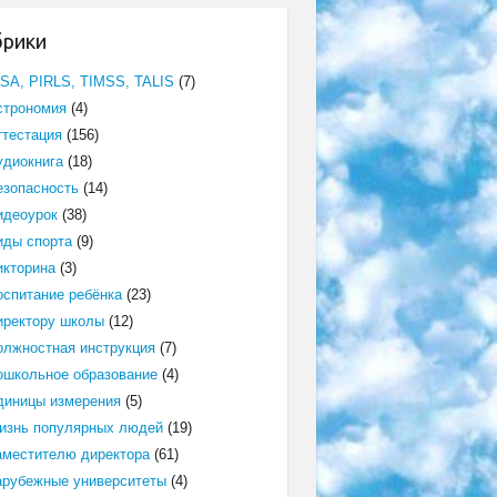
брики
ISA, PIRLS, TIMSS, TALIS
(7)
строномия
(4)
ттестация
(156)
удиокнига
(18)
езопасность
(14)
идеоурок
(38)
иды спорта
(9)
икторина
(3)
оспитание ребёнка
(23)
иректору школы
(12)
олжностная инструкция
(7)
ошкольное образование
(4)
диницы измерения
(5)
изнь популярных людей
(19)
аместителю директора
(61)
арубежные университеты
(4)