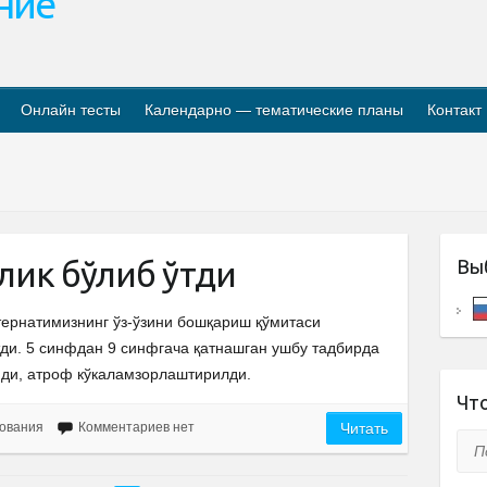
ание
Онлайн тесты
Календарно — тематические планы
Контакт
лик бўлиб ўтди
Вы
ернатимизнинг ўз-ўзини бошқариш қўмитаси
ди. 5 синфдан 9 синфгача қатнашган ушбу тадбирда
нди, атроф кўкаламзорлаштирилди.
Что
ования
Комментариев нет
Читать
Пои