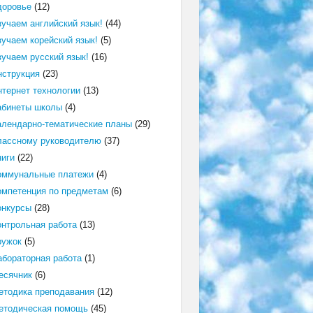
доровье
(12)
зучаем английский язык!
(44)
зучаем корейский язык!
(5)
зучаем русский язык!
(16)
нструкция
(23)
нтернет технологии
(13)
абинеты школы
(4)
алендарно-тематические планы
(29)
лассному руководителю
(37)
ниги
(22)
оммунальные платежи
(4)
омпетенция по предметам
(6)
онкурсы
(28)
онтрольная работа
(13)
ружок
(5)
абораторная работа
(1)
есячник
(6)
етодика преподавания
(12)
етодическая помощь
(45)