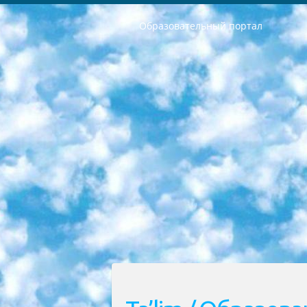
Образовательный портал
РЕСПУБЛИКА УЗБЕКИСТАН МИНИСТРЕРСТВО ДОШКОЛЬНОГО И ШКОЛЬНОГО ОБРАЗОВАНИЯ КОМАНДА в общеобразовательных учреждениях в 2023-2024 учебном году организация и проведение итоговой государственной аттестации обучающихся о Министра дошкольного и школьного образования Республики Узбекистан от 4 марта 2008 года (постановлением Минюста от 20 марта 2008 года № 1778 государственной регистрации) «Итоговое состояние учащихся общего среднего образования на основании положения об утверждении положения об аттестации общего среднего образования выпускной экзамен студентов в образовательных учреждениях в 2023-2024 учебном году В целях организации и прохождения аттестации приказываю: 1. Следующее: перечень предметов, по которым будет проводиться итоговая государственная аттестация и экзамен формы перевода согласно приложению 1; сертификаты международного образца, оценивающие уровень владения иностранными языками перечень согласно приложению 2; 2. Педагогический при специализированных образовательных учреждениях. научно-практический центр квалификации и международной оценки (Д.Давидова) 2024 г. До 25 марта: задания по предметам, по которым будет проводиться итоговая аттестация разработка и утверждение технических условий; итоговая аттестация на основании разработанного предметного задания разработка вопросов по предметам (устно и письменно), экзамен передача; общеобразовательные средние школы и специальные учебные заведения учащиеся выпускных классов школ и интернатов в агентской системе подготовка базы данных экзаменационных материалов и критериев оценки; перевод базы экзаменационных материалов на все языки обучения подать в Республиканский образовательный центр для изготовления; варианты экзаменов на основе разработанных контрольных материалов пусть будут поставлены задачи формирования. 3. Республиканский образовательный центр (Ш.Худайкулов) до 5 апреля 2024 года. до: база данных предоставленных экзаменационных материалов на все языки обучения перевод и экспертиза; для слепых, слабовидящих, глухих, слабослышащих и умственно отсталых детей учащиеся выпускных классов специализированных школ и школ-интернатов база данных экзаменационных материалов на всех преподаваемых языках подготовка критериев оценки; специализированные школы для умственно отсталых детей и технологии для учащихся выпускных классов школ-интернатов разработка соответствующих рекомендаций и критериев проведения ЕГЭ по естествознанию давать задания. 4. Педагогический при специализированных образовательных учреждениях. Научно-практический центр навыков и международной оценки (Д.Давидова), Республи