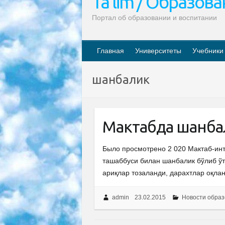
Ta’lim / Образов
Портал об образовании и воспитании
Главная
Университеты
Учебники
шанбалик
Мактабда шанба
Было просмотрено 2 020 Мактаб-инт
ташаббуси билан шанбалик бўлиб ўт
ариқлар тозаланди, дарахтлар оқла
admin
23.02.2015
Новости образ