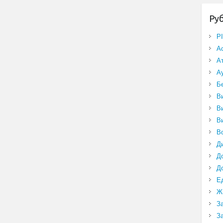
Ру
P
А
А
А
Б
В
В
В
В
Д
Д
Д
Е
Ж
З
З