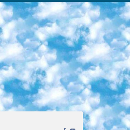
ека открытого доступа. Каталог площадки регулярно обрастает текстами статей из различных научных изданий. Сгруппированные по журналам и рубрикам публикации можно читать онлайн или скачивать целиком в PDF-формате. Проект нацелен на популяризацию науки за счёт открытого доступа к качественной информации. 6. «ПостНаука» На этом ресурсе публикуют подборки видеолекций, составленные экспертами из разных отраслей и объединённые общими темами. Среди них, к примеру, есть серии «Биоинформатика и геномика», «Культура средневековой Скандинавии» и Cinema Studies о теории кино. Каждая подборка лекций — логически связанная история, рассказанная экспертом от первого лица. Кроме того, на сайте появляются научно-образовательные статьи и тесты на разные темы. 7. «Newочём» Команда проекта «Newочём» отбирает самые интересные тексты из англоязычных СМИ и переводит те из них, за которые голосуют участники сообщества «ВКонтакте». По большей части это научно-популярные статьи. Редакторы придумывают лишь заголовки, в остальном содержание переводов соответствует оригиналам. Полные тексты можно читать прямо в социальной сети. 8. InternetUrok Онлайн-база материалов по основным дисциплинам школьной программы. Информация на сайте структурирована по классам, предметам и темам (урокам). Каждый урок состоит из видеолекций и конспектов. Есть также интерактивные тренажёры и тесты для закрепления пройденного материала. Даже если вы давно окончили школу, возможность повторить программу старших классов всегда может пригодиться. 9. Edutainme Ещё один ресурс об образовании. В отличие от Newtonew, как мне кажется, Edutainme больше ориентируется на представителей индустрии: педагогов, предпринимателей, разработчиков образовательных проектов. Но и любой, кто просто стремится к саморазвитию, найдёт на сайте много полезного и интересного для себя. Например, информацию о новых курсах и образовательных сервисах. 10. Newtonew Онлайн-медиа об образовании и обучении в широком смысле. Авторы Newtonew пишут об инструментах, заведениях, тактиках и стратегиях, которые помогают учить других и получать новые знания самостоятельно. На этой площадке вы найдёте новости, обзоры, аналитические мат