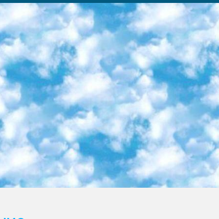
ка образовательный центр (Худайкулов Ш.) итоговый государственный аттестационный экзамен ориентирован на творческое и логическое мышление при подготовке базы материалов учитывать введение заданий. 5. Следует отметить, что: сертификат государственного образца о знании общеобразовательного предмета и как минимум национальный уровень B1 по предметам на иностранных языках, указанным в Приложении 2. или международно признанный сертификат эквивалентного уровня студенты, изучающие определенный предмет, освобождаются от экзамена; по соответствующим предметам запланирована итоговая государственная аттестация за день до дня, путем жеребьевки Рабочей группой (в письменной форме по предметам, проводимым в форме) из числа сформированных вариантов выбрано 2 варианта; 2 выбранных варианта экзамена анонсированы на официальном сайте министерства и все выпускники по всей стране на основе этих вариантов проводит итоговую государственную аттестацию. 6. Государственное образование учащихся средних общеобразовательных учреждений. знания в соответствии с квалификационными требованиями, которые необходимо приобрести на основании стандартов итоговый (выпускной) контроль для 9 и 11 классов в целях тестирования Экзамены (далее – экзамены) состоят из предметов, перечисленных в приложении 1. будет сделано. 7. Экзамены пройдут с 26 мая по 15 июня 2024 г. (кроме науки физического воспитания). 8. Физическая для учащихся 9 классов общесредних образовательных учреждений. Экзамены по предмету «Образование, квалификация медицина» 1-6 мая 2024 года. сотрудники перевести под присмотр (с отклонениями в физическом или умственном развитии) специализированная школа для детей, школы-интернаты и со сколиозом школы-интернаты санаторного типа для больных детей исключены). 9. Он был слепым, слабовидящим и имел нарушения опорно-двигательного аппарата. экзамены в специализированных школах и интернатах для детей должны проводиться исходя из требований, предъявляемых к общеобразовательным учреждениям (физкультура кроме науки). 10. Специализированная школа для глухих и слабослышащих детей. и экзамены в интернатах и быть реализован в виде письменного теста по математике. 11. Специальность для умственно отсталых детей. Для 9 класса Родной язык и литературное письмо Государственный язык (язык обучения – узбекский). для неклассов) написано Математическое письмо Письменная/устная история Узбекистана Физическое воспитание практично Итоговый контроль Для 11 класса Написание родного языка и литературы (эссе) Математическое письмо Узбекский язык (обучение на узбекском языке) не посещающее общее среднее образование для учреждений)/Образовательное учреждение выбор письменный и устный Иностранный язык письменный/устный Письменная/устная история Узбекистана *По выбору студента:  Химия  Физика  Основы государственного права  География 10 бесплатных образовательных ресурсов - Мы составили подборку онлайн-проектов с интерактивными упражнениями, видеолекциями и статьями. Они помогут вам обрести новые и освежить старые знания бесплатно. 1. «ИНТУИТ» Старейшая образовательная площадка Рунета. Здесь вы найдёте сотни текстовых и видеокурсов на десятки различных тем — от программирования до психологии. Многие курсы подготовлены российскими университетами и крупными международными компаниями вроде Intel и Microsoft. Самостоятельное обучение бесплатное, но желающие могут оплатить услуги персональных наставников. 2. «Смартия» знакомит с актуальными профессиями и подсказывает, как им обучаться. Выбрав заинтересовавшую вас специальность — SMM-специалист, фотограф, веб-дизайнер или другую, — увидите список необходимых для неё умений. Чтобы вы могли освоить их самостоятельно, для каждого умения площадка отображает подборку ссылок на учебные материалы. Хотя «Смартия» ориентируется на русскоязычную аудиторию, часть контента всё же доступна только на английском. 3. «Лекторий Физтеха» Проект Московского физико-технического института (Физтеха). С его помощью вы можете смотреть онлайн серии лекций, записанные на видео в этом вузе. В числе доступных предметов — физика, биология, химия, информационные технологии и другие. К некоторым лекциям администрация ресурса прилагает готовые конспекты, которые можно скачивать в PDF-формате. 4. ITMOcourses Онлайн-площадка Санкт-Петербургского национального исследовательского университета информационных технологий, механики и оптики (ИТМО). Ресурс предоставляет свободный доступ к курсам, разработанным в этом вузе. Каталог материалов разбит на четыре категории: «Оптические системы и технологии», «Приборостроение и робототехника», «Информационные технологии» и «Биотехнологии». Курсы состоят из видеолекций, интерактивных демонстраций и заданий. 5. «КиберЛенинка» Электронная научная библиот