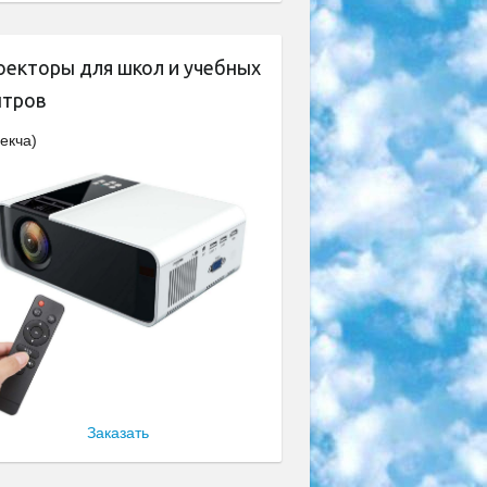
оекторы для школ и учебных
нтров
екча)
Заказать