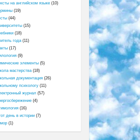
ексты на английском языке
(10)
ермины
(19)
есты
(44)
ниверситеты
(15)
чебники
(18)
читель года
(11)
акты
(17)
илология
(9)
имические элементы
(5)
кола мастерства
(18)
кольная документация
(26)
кольному психологу
(11)
лектронный журнал
(57)
нергосбережение
(4)
тимология
(16)
от день в истории
(7)
мор
(1)