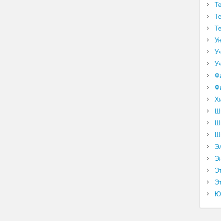
Т
Т
Т
У
У
У
Ф
Ф
Х
Ш
Ш
Ш
Э
Э
Э
Эт
Ю