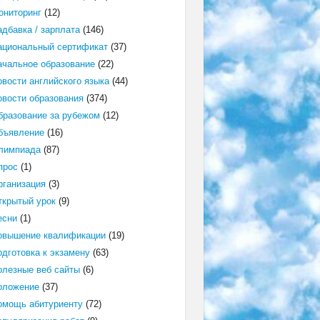
ониторинг
(12)
адбавка / зарплата
(146)
ациональный сертификат
(37)
ачальное образование
(22)
овости английского языка
(44)
овости образования
(374)
бразование за рубежом
(12)
бъявление
(16)
лимпиада
(87)
прос
(1)
рганизация
(3)
ткрытый урок
(9)
есни
(1)
овышение квалификации
(19)
одготовка к экзамену
(63)
олезные веб сайты
(6)
оложение
(37)
омощь абитуриенту
(72)