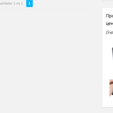
ahifalar 1 из 1
1
Пр
це
(Ўзб