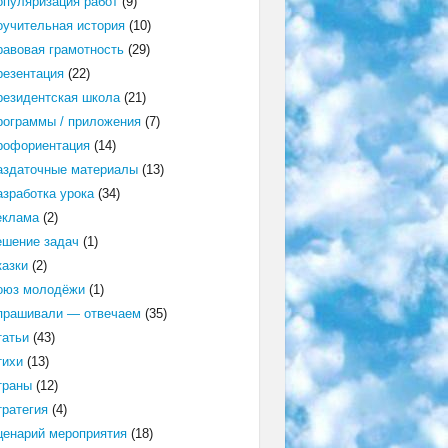
опуляризация работ
(9)
оучительная история
(10)
равовая грамотность
(29)
резентация
(22)
резидентская школа
(21)
рограммы / приложения
(7)
рофориентация
(14)
аздаточные материалы
(13)
азработка урока
(34)
еклама
(2)
ешение задач
(1)
казки
(2)
оюз молодёжи
(1)
прашивали — отвечаем
(35)
татьи
(43)
тихи
(13)
траны
(12)
тратегия
(4)
ценарий мероприятия
(18)