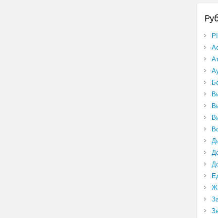
Ру
P
А
А
А
Б
В
В
В
В
Д
Д
Д
Е
Ж
З
З