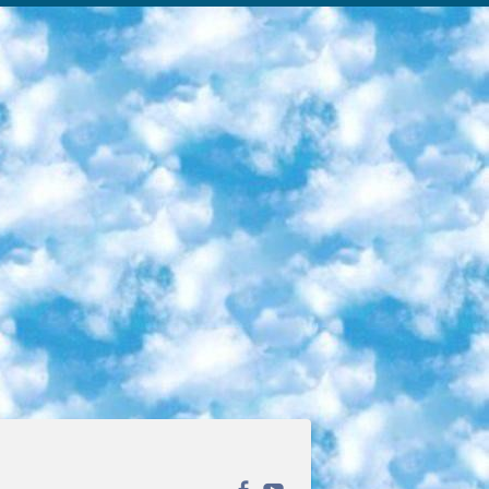
ека открытого доступа. Каталог площадки регулярно обрастает текстами статей из различных научных изданий. Сгруппированные по журналам и рубрикам публикации можно читать онлайн или скачивать целиком в PDF-формате. Проект нацелен на популяризацию науки за счёт открытого доступа к качественной информации. 6. «ПостНаука» На этом ресурсе публикуют подборки видеолекций, составленные экспертами из разных отраслей и объединённые общими темами. Среди них, к примеру, есть серии «Биоинформатика и геномика», «Культура средневековой Скандинавии» и Cinema Studies о теории кино. Каждая подборка лекций — логически связанная история, рассказанная экспертом от первого лица. Кроме того, на сайте появляются научно-образовательные статьи и тесты на разные темы. 7. «Newочём» Команда проекта «Newочём» отбирает самые интересные тексты из англоязычных СМИ и переводит те из них, за которые голосуют участники сообщества «ВКонтакте». По большей части это научно-популярные статьи. Редакторы придумывают лишь заголовки, в остальном содержание переводов соответствует оригиналам. Полные тексты можно читать прямо в социальной сети. 8. InternetUrok Онлайн-база материалов по основным дисциплинам школьной программы. Информация на сайте структурирована по классам, предметам и темам (урокам). Каждый урок состоит из видеолекций и конспектов. Есть также интерактивные тренажёры и тесты для закрепления пройденного материала. Даже если вы давно окончили школу, возможность повторить программу старших классов всегда может пригодиться. 9. Edutainme Ещё один ресурс об образовании. В отличие от Newtonew, как мне кажется, Edutainme больше ориентируется на представителей индустрии: педагогов, предпринимателей, разработчиков образовательных проектов. Но и любой, кто просто стремится к саморазвитию, найдёт на сайте много полезного и интересного для себя. Например, информацию о новых курсах и образовательных сервисах. 10. Newtonew Онлайн-медиа об образовании и обучении в широком смысле. Авторы Newtonew пишут об инструментах, заведениях, тактиках и стратегиях, которые помогают учить других и получать новые знания самостоятельно. На этой площадке вы найдёте новости, обзоры, аналитические мат