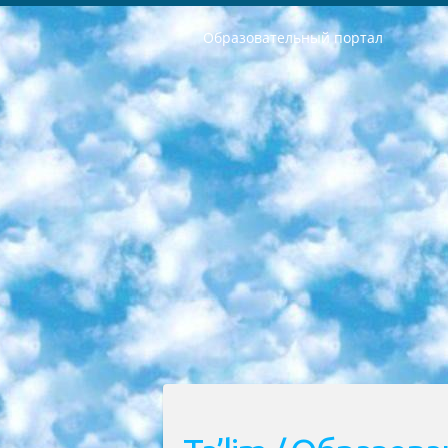
Образовательный портал
РЕСПУБЛИКА УЗБЕКИСТАН МИНИСТРЕРСТВО ДОШКОЛЬНОГО И ШКОЛЬНОГО ОБРАЗОВАНИЯ КОМАНДА в общеобразовательных учреждениях в 2023-2024 учебном году организация и проведение итоговой государственной аттестации обучающихся о Министра дошкольного и школьного образования Республики Узбекистан от 4 марта 2008 года (постановлением Минюста от 20 марта 2008 года № 1778 государственной регистрации) «Итоговое состояние учащихся общего среднего образования на основании положения об утверждении положения об аттестации общего среднего образования выпускной экзамен студентов в образовательных учреждениях в 2023-2024 учебном году В целях организации и прохождения аттестации приказываю: 1. Следующее: перечень предметов, по которым будет проводиться итоговая государственная аттестация и экзамен формы перевода согласно приложению 1; сертификаты международного образца, оценивающие уровень владения иностранными языками перечень согласно приложению 2; 2. Педагогический при специализированных образовательных учреждениях. научно-практический центр квалификации и международной оценки (Д.Давидова) 2024 г. До 25 марта: задания по предметам, по которым будет проводиться итоговая аттестация разработка и утверждение технических условий; итоговая аттестация на основании разработанного предметного задания разработка вопросов по предметам (устно и письменно), экзамен передача; общеобразовательные средние школы и специальные учебные заведения учащиеся выпускных классов школ и интернатов в агентской системе подготовка базы данных экзаменационных материалов и критериев оценки; перевод базы экзаменационных материалов на все языки обучения подать в Республиканский образовательный центр для изготовления; варианты экзаменов на основе разработанных контрольных материалов пусть будут поставлены задачи формирования. 3. Республиканский образовательный центр (Ш.Худайкулов) до 5 апреля 2024 года. до: база данных предоставленных экзаменационных материалов на все языки обучения перевод и экспертиза; для слепых, слабовидящих, глухих, слабослышащих и умственно отсталых детей учащиеся выпускных классов специализированных школ и школ-интернатов база данных экзаменационных материалов на всех преподаваемых языках подготовка критериев оценки; специализированные школы для умственно отсталых детей и технологии для учащихся выпускных классов школ-интернатов разработка соответствующих рекомендаций и критериев проведения ЕГЭ по естествознанию давать задания. 4. Педагогический при специализированных образовательных учреждениях. Научно-практический центр навыков и международной оценки (Д.Давидова), Республи