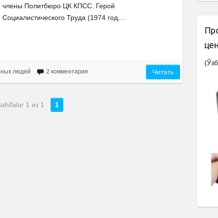
члены Политбюро ЦК КПСС. Герой
Социалистического Труда (1974 год,…
Пр
це
(Ўзб
рных людей
2 комментария
Читать
ahifalar 1 из 1
1