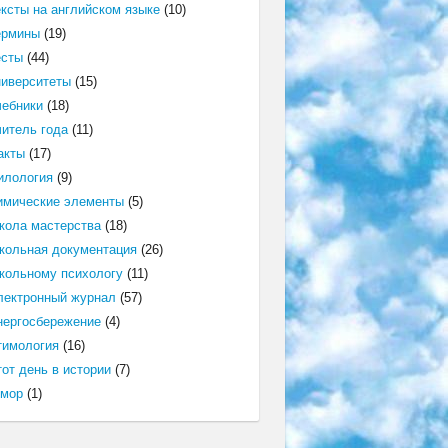
ексты на английском языке
(10)
ермины
(19)
есты
(44)
ниверситеты
(15)
чебники
(18)
читель года
(11)
акты
(17)
илология
(9)
имические элементы
(5)
кола мастерства
(18)
кольная документация
(26)
кольному психологу
(11)
лектронный журнал
(57)
нергосбережение
(4)
тимология
(16)
от день в истории
(7)
мор
(1)