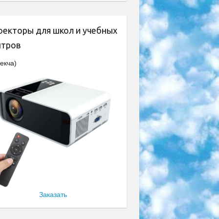
оекторы для школ и учебных
нтров
екча)
Заказать