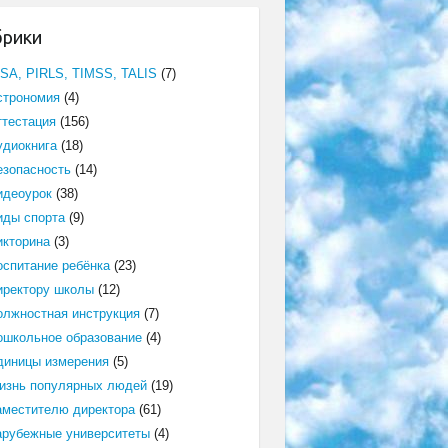
брики
ISA, PIRLS, TIMSS, TALIS
(7)
строномия
(4)
ттестация
(156)
удиокнига
(18)
езопасность
(14)
идеоурок
(38)
иды спорта
(9)
икторина
(3)
оспитание ребёнка
(23)
иректору школы
(12)
олжностная инструкция
(7)
ошкольное образование
(4)
диницы измерения
(5)
изнь популярных людей
(19)
аместителю директора
(61)
арубежные университеты
(4)