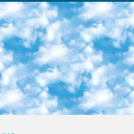
ка образовательный центр (Худайкулов Ш.) итоговый государственный аттестационный экзамен ориентирован на творческое и логическое мышление при подготовке базы материалов учитывать введение заданий. 5. Следует отметить, что: сертификат государственного образца о знании общеобразовательного предмета и как минимум национальный уровень B1 по предметам на иностранных языках, указанным в Приложении 2. или международно признанный сертификат эквивалентного уровня студенты, изучающие определенный предмет, освобождаются от экзамена; по соответствующим предметам запланирована итоговая государственная аттестация за день до дня, путем жеребьевки Рабочей группой (в письменной форме по предметам, проводимым в форме) из числа сформированных вариантов выбрано 2 варианта; 2 выбранных варианта экзамена анонсированы на официальном сайте министерства и все выпускники по всей стране на основе этих вариантов проводит итоговую государственную аттестацию. 6. Государственное образование учащихся средних общеобразовательных учреждений. знания в соответствии с квалификационными требованиями, которые необходимо приобрести на основании стандартов итоговый (выпускной) контроль для 9 и 11 классов в целях тестирования Экзамены (далее – экзамены) состоят из предметов, перечисленных в приложении 1. будет сделано. 7. Экзамены пройдут с 26 мая по 15 июня 2024 г. (кроме науки физического воспитания). 8. Физическая для учащихся 9 классов общесредних образовательных учреждений. Экзамены по предмету «Образование, квалификация медицина» 1-6 мая 2024 года. сотрудники перевести под присмотр (с отклонениями в физическом или умственном развитии) специализированная школа для детей, школы-интернаты и со сколиозом школы-интернаты санаторного типа для больных детей исключены). 9. Он был слепым, слабовидящим и имел нарушения опорно-двигательного аппарата. экзамены в специализированных школах и интернатах для детей должны проводиться исходя из требований, предъявляемых к общеобразовательным учреждениям (физкультура кроме науки). 10. Специализированная школа для глухих и слабослышащих детей. и экзамены в интернатах и быть реализован в виде письменного теста по математике. 11. Специальность для умственно отсталых детей. Для 9 класса Родной язык и литературное письмо Государственный язык (язык обучения – узбекский). для неклассов) написано Математическое письмо Письменная/устная история Узбекистана Физическое воспитание практично Итоговый контроль Для 11 класса Написание родного языка и литературы (эссе) Математическое письмо Узбекский язык (обучение на узбекском языке) не посещающее общее среднее образование для учреждений)/Образовательное учреждение выбор письменный и устный Иностранный язык письменный/устный Письменная/устная история Узбекистана *По выбору студента:  Химия  Физика  Основы государственного права  География 10 бесплатных образовательных ресурсов - Мы составили подборку онлайн-проектов с интерактивными упражнениями, видеолекциями и статьями. Они помогут вам обрести новые и освежить старые знания бесплатно. 1. «ИНТУИТ» Старейшая образовательная площадка Рунета. Здесь вы найдёте сотни текстовых и видеокурсов на десятки различных тем — от программирования до психологии. Многие курсы подготовлены российскими университетами и крупными международными компаниями вроде Intel и Microsoft. Самостоятельное обучение бесплатное, но желающие могут оплатить услуги персональных наставников. 2. «Смартия» знакомит с актуальными профессиями и подсказывает, как им обучаться. Выбрав заинтересовавшую вас специальность — SMM-специалист, фотограф, веб-дизайнер или другую, — увидите список необходимых для неё умений. Чтобы вы могли освоить их самостоятельно, для каждого умения площадка отображает подборку ссылок на учебные материалы. Хотя «Смартия» ориентируется на русскоязычную аудиторию, часть контента всё же доступна только на английском. 3. «Лекторий Физтеха» Проект Московского физико-технического института (Физтеха). С его помощью вы можете смотреть онлайн серии лекций, записанные на видео в этом вузе. В числе доступных предметов — физика, биология, химия, информационные технологии и другие. К некоторым лекциям администрация ресурса прилагает готовые конспекты, которые можно скачивать в PDF-формате. 4. ITMOcourses Онлайн-площадка Санкт-Петербургского национального исследовательского университета информационных технологий, механики и оптики (ИТМО). Ресурс предоставляет свободный доступ к курсам, разработанным в этом вузе. Каталог материалов разбит на четыре категории: «Оптические системы и технологии», «Приборостроение и робототехника», «Информационные технологии» и «Биотехнологии». Курсы состоят из видеолекций, интерактивных демонстраций и заданий. 5. «КиберЛенинка» Электронная научная библиот