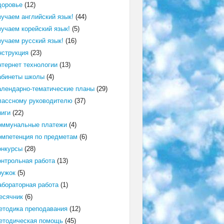
доровье
(12)
зучаем английский язык!
(44)
зучаем корейский язык!
(5)
зучаем русский язык!
(16)
нструкция
(23)
нтернет технологии
(13)
абинеты школы
(4)
алендарно-тематические планы
(29)
лассному руководителю
(37)
ниги
(22)
оммунальные платежи
(4)
омпетенция по предметам
(6)
онкурсы
(28)
онтрольная работа
(13)
ружок
(5)
абораторная работа
(1)
есячник
(6)
етодика преподавания
(12)
етодическая помощь
(45)