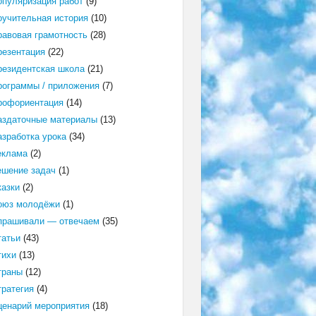
опуляризация работ
(9)
оучительная история
(10)
равовая грамотность
(28)
резентация
(22)
резидентская школа
(21)
рограммы / приложения
(7)
рофориентация
(14)
аздаточные материалы
(13)
азработка урока
(34)
еклама
(2)
ешение задач
(1)
казки
(2)
оюз молодёжи
(1)
прашивали — отвечаем
(35)
татьи
(43)
тихи
(13)
траны
(12)
тратегия
(4)
ценарий мероприятия
(18)