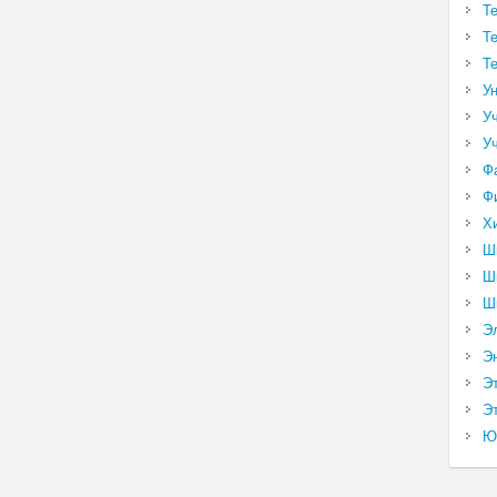
Т
Т
Т
У
У
У
Ф
Ф
Х
Ш
Ш
Ш
Э
Э
Э
Эт
Ю