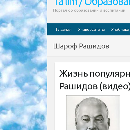
Ta’lim / Образов
Портал об образовании и воспитании
Главная
Университеты
Учебники
Шароф Рашидов
Жизнь популяр
Рашидов (видео