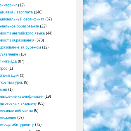
ониторинг
(12)
адбавка / зарплата
(146)
ациональный сертификат
(37)
ачальное образование
(22)
овости английского языка
(44)
овости образования
(373)
бразование за рубежом
(12)
бъявление
(16)
лимпиада
(87)
прос
(1)
рганизация
(3)
ткрытый урок
(9)
есни
(1)
овышение квалификации
(19)
одготовка к экзамену
(63)
олезные веб сайты
(6)
оложение
(37)
омощь абитуриенту
(72)