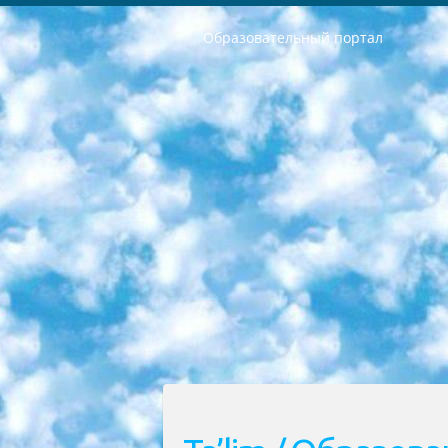
Образовательный портал
РЕСПУБЛИКА УЗБЕКИСТАН МИНИСТРЕРСТВО ДОШКОЛЬНОГО И ШКОЛЬНОГО ОБРАЗОВАНИЯ КОМАНДА в общеобразовательных учреждениях в 2023-2024 учебном году организация и проведение итоговой государственной аттестации обучающихся о Министра дошкольного и школьного образования Республики Узбекистан от 4 марта 2008 года (постановлением Минюста от 20 марта 2008 года № 1778 государственной регистрации) «Итоговое состояние учащихся общего среднего образования на основании положения об утверждении положения об аттестации общего среднего образования выпускной экзамен студентов в образовательных учреждениях в 2023-2024 учебном году В целях организации и прохождения аттестации приказываю: 1. Следующее: перечень предметов, по которым будет проводиться итоговая государственная аттестация и экзамен формы перевода согласно приложению 1; сертификаты международного образца, оценивающие уровень владения иностранными языками перечень согласно приложению 2; 2. Педагогический при специализированных образовательных учреждениях. научно-практический центр квалификации и международной оценки (Д.Давидова) 2024 г. До 25 марта: задания по предметам, по которым будет проводиться итоговая аттестация разработка и утверждение технических условий; итоговая аттестация на основании разработанного предметного задания разработка вопросов по предметам (устно и письменно), экзамен передача; общеобразовательные средние школы и специальные учебные заведения учащиеся выпускных классов школ и интернатов в агентской системе подготовка базы данных экзаменационных материалов и критериев оценки; перевод базы экзаменационных материалов на все языки обучения подать в Республиканский образовательный центр для изготовления; варианты экзаменов на основе разработанных контрольных материалов пусть будут поставлены задачи формирования. 3. Республиканский образовательный центр (Ш.Худайкулов) до 5 апреля 2024 года. до: база данных предоставленных экзаменационных материалов на все языки обучения перевод и экспертиза; для слепых, слабовидящих, глухих, слабослышащих и умственно отсталых детей учащиеся выпускных классов специализированных школ и школ-интернатов база данных экзаменационных материалов на всех преподаваемых языках подготовка критериев оценки; специализированные школы для умственно отсталых детей и технологии для учащихся выпускных классов школ-интернатов разработка соответствующих рекомендаций и критериев проведения ЕГЭ по естествознанию давать задания. 4. Педагогический при специализированных образовательных учреждениях. Научно-практический центр навыков и международной оценки (Д.Давидова), Республи