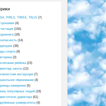
брики
ISA, PIRLS, TIMSS, TALIS
(7)
строномия
(4)
ттестация
(156)
удиокнига
(18)
езопасность
(14)
идеоурок
(38)
иды спорта
(9)
икторина
(3)
оспитание ребёнка
(23)
иректору школы
(12)
олжностная инструкция
(7)
ошкольное образование
(4)
диницы измерения
(5)
изнь популярных людей
(19)
аместителю директора
(61)
арубежные университеты
(4)