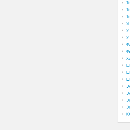
Т
Т
Т
У
У
У
Ф
Ф
Х
Ш
Ш
Ш
Э
Э
Э
Эт
Ю