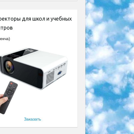
оекторы для школ и учебных
нтров
екча)
Заказать