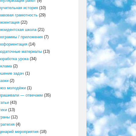
опуляризация работ
(9)
оучительная история
(10)
равовая грамотность
(29)
резентация
(22)
резидентская школа
(21)
рограммы / приложения
(7)
рофориентация
(14)
аздаточные материалы
(13)
азработка урока
(34)
еклама
(2)
ешение задач
(1)
казки
(2)
оюз молодёжи
(1)
прашивали — отвечаем
(35)
татьи
(43)
тихи
(13)
траны
(12)
тратегия
(4)
ценарий мероприятия
(18)