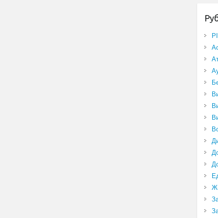
Ру
P
А
А
А
Б
В
В
В
В
Д
Д
Д
Е
Ж
З
З