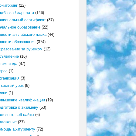
ониторинг
(12)
адбавка / зарплата
(146)
ациональный сертификат
(37)
ачальное образование
(22)
овости английского языка
(44)
овости образования
(374)
бразование за рубежом
(12)
бъявление
(16)
лимпиада
(87)
прос
(1)
рганизация
(3)
ткрытый урок
(9)
есни
(1)
овышение квалификации
(19)
одготовка к экзамену
(63)
олезные веб сайты
(6)
оложение
(37)
омощь абитуриенту
(72)