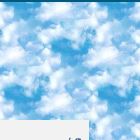
ека открытого доступа. Каталог площадки регулярно обрастает текстами статей из различных научных изданий. Сгруппированные по журналам и рубрикам публикации можно читать онлайн или скачивать целиком в PDF-формате. Проект нацелен на популяризацию науки за счёт открытого доступа к качественной информации. 6. «ПостНаука» На этом ресурсе публикуют подборки видеолекций, составленные экспертами из разных отраслей и объединённые общими темами. Среди них, к примеру, есть серии «Биоинформатика и геномика», «Культура средневековой Скандинавии» и Cinema Studies о теории кино. Каждая подборка лекций — логически связанная история, рассказанная экспертом от первого лица. Кроме того, на сайте появляются научно-образовательные статьи и тесты на разные темы. 7. «Newочём» Команда проекта «Newочём» отбирает самые интересные тексты из англоязычных СМИ и переводит те из них, за которые голосуют участники сообщества «ВКонтакте». По большей части это научно-популярные статьи. Редакторы придумывают лишь заголовки, в остальном содержание переводов соответствует оригиналам. Полные тексты можно читать прямо в социальной сети. 8. InternetUrok Онлайн-база материалов по основным дисциплинам школьной программы. Информация на сайте структурирована по классам, предметам и темам (урокам). Каждый урок состоит из видеолекций и конспектов. Есть также интерактивные тренажёры и тесты для закрепления пройденного материала. Даже если вы давно окончили школу, возможность повторить программу старших классов всегда может пригодиться. 9. Edutainme Ещё один ресурс об образовании. В отличие от Newtonew, как мне кажется, Edutainme больше ориентируется на представителей индустрии: педагогов, предпринимателей, разработчиков образовательных проектов. Но и любой, кто просто стремится к саморазвитию, найдёт на сайте много полезного и интересного для себя. Например, информацию о новых курсах и образовательных сервисах. 10. Newtonew Онлайн-медиа об образовании и обучении в широком смысле. Авторы Newtonew пишут об инструментах, заведениях, тактиках и стратегиях, которые помогают учить других и получать новые знания самостоятельно. На этой площадке вы найдёте новости, обзоры, аналитические мат