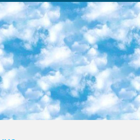
ка образовательный центр (Худайкулов Ш.) итоговый государственный аттестационный экзамен ориентирован на творческое и логическое мышление при подготовке базы материалов учитывать введение заданий. 5. Следует отметить, что: сертификат государственного образца о знании общеобразовательного предмета и как минимум национальный уровень B1 по предметам на иностранных языках, указанным в Приложении 2. или международно признанный сертификат эквивалентного уровня студенты, изучающие определенный предмет, освобождаются от экзамена; по соответствующим предметам запланирована итоговая государственная аттестация за день до дня, путем жеребьевки Рабочей группой (в письменной форме по предметам, проводимым в форме) из числа сформированных вариантов выбрано 2 варианта; 2 выбранных варианта экзамена анонсированы на официальном сайте министерства и все выпускники по всей стране на основе этих вариантов проводит итоговую государственную аттестацию. 6. Государственное образование учащихся средних общеобразовательных учреждений. знания в соответствии с квалификационными требованиями, которые необходимо приобрести на основании стандартов итоговый (выпускной) контроль для 9 и 11 классов в целях тестирования Экзамены (далее – экзамены) состоят из предметов, перечисленных в приложении 1. будет сделано. 7. Экзамены пройдут с 26 мая по 15 июня 2024 г. (кроме науки физического воспитания). 8. Физическая для учащихся 9 классов общесредних образовательных учреждений. Экзамены по предмету «Образование, квалификация медицина» 1-6 мая 2024 года. сотрудники перевести под присмотр (с отклонениями в физическом или умственном развитии) специализированная школа для детей, школы-интернаты и со сколиозом школы-интернаты санаторного типа для больных детей исключены). 9. Он был слепым, слабовидящим и имел нарушения опорно-двигательного аппарата. экзамены в специализированных школах и интернатах для детей должны проводиться исходя из требований, предъявляемых к общеобразовательным учреждениям (физкультура кроме науки). 10. Специализированная школа для глухих и слабослышащих детей. и экзамены в интернатах и быть реализован в виде письменного теста по математике. 11. Специальность для умственно отсталых детей. Для 9 класса Родной язык и литературное письмо Государственный язык (язык обучения – узбекский). для неклассов) написано Математическое письмо Письменная/устная история Узбекистана Физическое воспитание практично Итоговый контроль Для 11 класса Написание родного языка и литературы (эссе) Математическое письмо Узбекский язык (обучение на узбекском языке) не посещающее общее среднее образование для учреждений)/Образовательное учреждение выбор письменный и устный Иностранный язык письменный/устный Письменная/устная история Узбекистана *По выбору студента:  Химия  Физика  Основы государственного права  География 10 бесплатных образовательных ресурсов - Мы составили подборку онлайн-проектов с интерактивными упражнениями, видеолекциями и статьями. Они помогут вам обрести новые и освежить старые знания бесплатно. 1. «ИНТУИТ» Старейшая образовательная площадка Рунета. Здесь вы найдёте сотни текстовых и видеокурсов на десятки различных тем — от программирования до психологии. Многие курсы подготовлены российскими университетами и крупными международными компаниями вроде Intel и Microsoft. Самостоятельное обучение бесплатное, но желающие могут оплатить услуги персональных наставников. 2. «Смартия» знакомит с актуальными профессиями и подсказывает, как им обучаться. Выбрав заинтересовавшую вас специальность — SMM-специалист, фотограф, веб-дизайнер или другую, — увидите список необходимых для неё умений. Чтобы вы могли освоить их самостоятельно, для каждого умения площадка отображает подборку ссылок на учебные материалы. Хотя «Смартия» ориентируется на русскоязычную аудиторию, часть контента всё же доступна только на английском. 3. «Лекторий Физтеха» Проект Московского физико-технического института (Физтеха). С его помощью вы можете смотреть онлайн серии лекций, записанные на видео в этом вузе. В числе доступных предметов — физика, биология, химия, информационные технологии и другие. К некоторым лекциям администрация ресурса прилагает готовые конспекты, которые можно скачивать в PDF-формате. 4. ITMOcourses Онлайн-площадка Санкт-Петербургского национального исследовательского университета информационных технологий, механики и оптики (ИТМО). Ресурс предоставляет свободный доступ к курсам, разработанным в этом вузе. Каталог материалов разбит на четыре категории: «Оптические системы и технологии», «Приборостроение и робототехника», «Информационные технологии» и «Биотехнологии». Курсы состоят из видеолекций, интерактивных демонстраций и заданий. 5. «КиберЛенинка» Электронная научная библиот