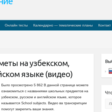
ание
Онлайн тесты
Календарно — тематические планы
Контакт
еты на узбекском,
Вы
йском языке (видео)
Было просмотрено 5 862 В данной странице можете
ознакомиться с названиями школьных предметов на
Что
узбекском, русском и английском языке, которое
Пои
называется School subjects. Видео ва транскрипции
помогут закрепить ваши знания.