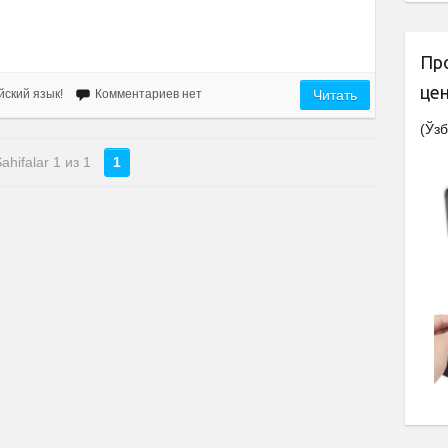
Пр
це
йский язык!
Комментариев нет
Читать
(Ўзб
ahifalar 1 из 1
1