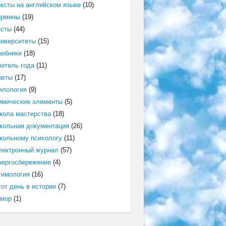
ексты на английском языке
(10)
ермины
(19)
есты
(44)
ниверситеты
(15)
чебники
(18)
читель года
(11)
акты
(17)
илология
(9)
имические элементы
(5)
кола мастерства
(18)
кольная документация
(26)
кольному психологу
(11)
лектронный журнал
(57)
нергосбережение
(4)
тимология
(16)
от день в истории
(7)
мор
(1)