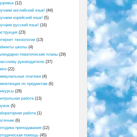
доровье
(12)
зучаем английский язык!
(44)
зучаем корейский язык!
(5)
зучаем русский язык!
(16)
нструкция
(23)
нтернет технологии
(13)
абинеты школы
(4)
алендарно-тематические планы
(29)
лассному руководителю
(37)
ниги
(22)
оммунальные платежи
(4)
омпетенция по предметам
(6)
онкурсы
(28)
онтрольная работа
(13)
ружок
(5)
абораторная работа
(1)
есячник
(6)
етодика преподавания
(12)
етодическая помощь
(45)