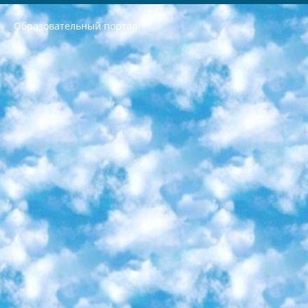
Образовательный портал
РЕСПУБЛИКА УЗБЕКИСТАН МИНИСТРЕРСТВО ДОШКОЛЬНОГО И ШКОЛЬНОГО ОБРАЗОВАНИЯ КОМАНДА в общеобразовательных учреждениях в 2023-2024 учебном году организация и проведение итоговой государственной аттестации обучающихся о Министра дошкольного и школьного образования Республики Узбекистан от 4 марта 2008 года (постановлением Минюста от 20 марта 2008 года № 1778 государственной регистрации) «Итоговое состояние учащихся общего среднего образования на основании положения об утверждении положения об аттестации общего среднего образования выпускной экзамен студентов в образовательных учреждениях в 2023-2024 учебном году В целях организации и прохождения аттестации приказываю: 1. Следующее: перечень предметов, по которым будет проводиться итоговая государственная аттестация и экзамен формы перевода согласно приложению 1; сертификаты международного образца, оценивающие уровень владения иностранными языками перечень согласно приложению 2; 2. Педагогический при специализированных образовательных учреждениях. научно-практический центр квалификации и международной оценки (Д.Давидова) 2024 г. До 25 марта: задания по предметам, по которым будет проводиться итоговая аттестация разработка и утверждение технических условий; итоговая аттестация на основании разработанного предметного задания разработка вопросов по предметам (устно и письменно), экзамен передача; общеобразовательные средние школы и специальные учебные заведения учащиеся выпускных классов школ и интернатов в агентской системе подготовка базы данных экзаменационных материалов и критериев оценки; перевод базы экзаменационных материалов на все языки обучения подать в Республиканский образовательный центр для изготовления; варианты экзаменов на основе разработанных контрольных материалов пусть будут поставлены задачи формирования. 3. Республиканский образовательный центр (Ш.Худайкулов) до 5 апреля 2024 года. до: база данных предоставленных экзаменационных материалов на все языки обучения перевод и экспертиза; для слепых, слабовидящих, глухих, слабослышащих и умственно отсталых детей учащиеся выпускных классов специализированных школ и школ-интернатов база данных экзаменационных материалов на всех преподаваемых языках подготовка критериев оценки; специализированные школы для умственно отсталых детей и технологии для учащихся выпускных классов школ-интернатов разработка соответствующих рекомендаций и критериев проведения ЕГЭ по естествознанию давать задания. 4. Педагогический при специализированных образовательных учреждениях. Научно-практический центр навыков и международной оценки (Д.Давидова), Республика образовательный центр (Худайкулов Ш.) итоговый государственный аттестационный экзамен ориентирован на творческое и логическое мышление при подготовке базы материалов учитывать введение заданий. 5. Следует отметить, что: сертификат государственного образца о знании общеобразовательного предмета и как минимум национальный уровень B1 по предметам на иностранных языках, указанным в Приложении 2. или международно признанный сертификат эквивалентного уровня студенты, изучающие определенный предмет, освобождаются от экзамена; по соответствующим предметам запланирована итоговая государственная аттестация за день до дня, путем жеребьевки Рабочей группой (в письменной форме по предметам, проводимым в форме) из числа сформированных вариантов выбрано 2 варианта; 2 выбранных варианта экзамена анонсированы на официальном сайте министерства и все выпускники по всей стране на основе этих вариантов проводит итоговую государственную аттестацию. 6. Государственное образование учащихся средних общеобразовательных учреждений. знания в соответствии с квалификационными требованиями, которые необходимо приобрести на основании стандартов итоговый (выпускной) контроль для 9 и 11 классов в целях тестирования Экзамены (далее – экзамены) состоят из предметов, перечисленных в приложении 1. будет сделано. 7. Экзамены пройдут с 26 мая по 15 июня 2024 г. (кроме науки физического воспитания). 8. Физическая для учащихся 9 классов общесредних образовательных учреждений. Экзамены по предмету «Образование, квалификация медицина» 1-6 мая 2024 года. сотрудники перевести под присмотр (с отклонениями в физическом или умственном развитии) специализированная школа для детей, школы-интернаты и со сколиозом школы-интернаты санаторного типа для больных детей исключены). 9. Он был слепым, слабовидящим и имел нарушения опорно-двигательного аппарата. экзамены в специализированных школах и интернатах для детей должны проводиться исходя из требований, предъявляемых к общеобразовательным учреждениям (физкультура кроме науки). 10. Специализированная школа для глухих и слабослышащих детей. и экзамены в интернатах и быть реализован в виде письменного теста по математике. 11. Специальность для умственно отсталых детей. Для 9 класса Родной язык и литературное письмо Государственный язык (язык обучения – узбекский). для неклассов) написано Математическое письмо Письменная/устная история Узбекистана Физическое воспитание практично Итоговый контроль Для 11 класса Написание родного языка и литературы (эссе) Математическое письмо Узбекский язык (обучение на узбекском языке) не посещающее общее среднее образование для учреждений)/Образовательное учреждение выбор письменный и устный Иностранный язык письменный/устный Письменная/устная история Узбекистана *По выбору студента:  Химия  Физика  Основы государственного права  География 10 бесплатных образовательных ресурсов - Мы составили подборку онлайн-проектов с интерактивными упражнениями, видеолекциями и статьями. Они помогут вам обрести новые и освежить старые знания бесплатно. 1. «ИНТУИТ» Старейшая образовательная площадка Рунета. Здесь вы найдёте сотни текстовых и видеокурсов на десятки различных тем — от программирования до психологии. Многие курсы подготовлены российскими университетами и крупными международными компаниями вроде Intel и Microsoft. Самостоятельное обучение бесплатное, но желающие могут оплатить услуги персональных наставников. 2. «Смартия» знакомит с актуальными профессиями и подсказывает, как им обучаться. Выбрав заинтересовавшую вас специальность — SMM-специалист, фотограф, веб-дизайнер или другую, — увидите список необходимых для неё умений. Чтобы вы могли освоить их самостоятельно, для каждого умения площадка отображает подборку ссылок на учебные материалы. Хотя «Смартия» ориентируется на русскоязычную аудиторию, часть контента всё же доступна только на английском. 3. «Лекторий Физтеха» Проект Московского физико-технического института (Физтеха). С его помощью вы можете смотреть онлайн серии лекций, записанные на видео в этом вузе. В числе доступных предметов — физика, биология, химия, информационные технологии и другие. К некоторым лекциям администрация ресурса прилагает готовые конспекты, которые можно скачивать в PDF-формате. 4. ITMOcourses Онлайн-площадка Санкт-Петербургского национального исследовательского университета информационных технологий, механики и оптики (ИТМО). Ресурс предоставляет свободный доступ к курсам, разработанным в этом вузе. Каталог материалов разбит на четыре категории: «Оптические системы и технологии», «Приборостроение и робототехника», «Информационные технологии» и «Биотехнологии». Курсы состоят из видеолекций, интерактивных демонстраций и заданий. 5. «КиберЛенинка» Электронная научная библиотека открытого доступа. Каталог площадки регулярно обрастает текстами статей из различных научных изданий. Сгруппированные по журналам и рубрикам публикации можно читать онлайн или скачивать целиком в PDF-формате. Проект нацелен на популяризацию науки за счёт открытого доступа к качественной информации. 6. «ПостНаука» На этом ресурсе публикуют подборки видеолекций, составленные экспертами из разных отраслей и объединённые общими темами. Среди них, к примеру, есть серии «Биоинформатика и геномика», «Культура средневековой Скандинавии» и Cinema Studies о теории кино. Каждая подборка лекций — логически связанная история, рассказанная экспертом от первого лица. Кроме того, на сайте появляются научно-образовательные статьи и тесты на разные темы. 7. «Newочём» Команда проекта «Newочём» отбирает самые интересные тексты из англоязычных СМИ и переводит те из них, за которые голосуют участники сообщества «ВКонтакте». По большей части это научно-популярные статьи. Редакторы придумывают лишь заголовки, в остальном содержание переводов соответствует оригиналам. Полные тексты можно читать прямо в социальной сети. 8. InternetUrok Онлайн-база материалов по основным дисциплинам школьной программы. Информация на сайте структурирована по классам, предметам и темам (урокам). Каждый урок состоит из видеолекций и конспектов. Есть также интерактивные тренажёры и тесты для закрепления пройденного материала. Даже если вы давно окончили школу, возможность повторить программу старших классов всегда может пригодиться. 9. Edutainme Ещё один ресурс об образовании. В отличие от Newtonew, как мне кажется, Edutainme больше ориентируется на представителей индустрии: педагогов, предпринимателей, разработчиков образовательных проектов. Но и любой, кто просто стремится к саморазвитию, найдёт на сайте много полезного и интересного для себя. Например, информацию о новых курсах и образовательных сервисах. 10. Newtonew Онлайн-медиа об образовании и обучении в широком смысле. Авторы Newtonew пишут об инструментах, заведениях, тактиках и стратегиях, которые помогают учить других и получать новые знания самостоятельно. На этой площадке вы найдёте новости, обзоры, аналитические мат