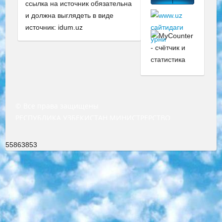
ссылка на источник обязательна
и должна выглядеть в виде
источник: idum.uz
© Все права защищены
РЕСПУБЛИКА УЗБЕКИСТАН МИНИСТРЕРСТВО ДОШКОЛЬНОГО И ШКОЛЬНОГО ОБРАЗОВАНИЯ КОМАНДА в общеобразовательных учреждениях в 2023-2024 учебном году организация и проведение итоговой государственной аттестации обучающихся о Министра дошкольного и школьного образования Республики Узбекистан от 4 марта 2008 года (постановлением Минюста от 20 марта 2008 года № 1778 государственной регистрации) «Итоговое состояние учащихся общего среднего образования на основании положения об утверждении положения об аттестации общего среднего образования выпускной экзамен студентов в образовательных учреждениях в 2023-2024 учебном году В целях организации и прохождения аттестации приказываю: 1. Следующее: перечень предметов, по которым будет проводиться итоговая государственная аттестация и экзамен формы перевода согласно приложению 1; сертификаты международного образца, оценивающие уровень владения иностранными языками перечень согласно приложению 2; 2. Педагогический при специализированных образовательных учреждениях. научно-практический центр квалификации и международной оценки (Д.Давидова) 2024 г. До 25 марта: задания по предметам, по которым будет проводиться итоговая аттестация разработка и утверждение технических условий; итоговая аттестация на основании разработанного предметного задания разработка вопросов по предметам (устно и письменно), экзамен передача; общеобразовательные средние школы и специальные учебные заведения учащиеся выпускных классов школ и интернатов в агентской системе подготовка базы данных экзаменационных материалов и критериев оценки; перевод базы экзаменационных материалов на все языки обучения подать в Республиканский образовательный центр для изготовления; варианты экзаменов на основе разработанных контрольных материалов пусть будут поставлены задачи формирования. 3. Республиканский образовательный центр (Ш.Худайкулов) до 5 апреля 2024 года. до: база данных предоставленных экзаменационных материалов на все языки обучения перевод и экспертиза; для слепых, слабовидящих, глухих, слабослышащих и умственно отсталых детей учащиеся выпускных классов специализированных школ и школ-интернатов база данных экзаменационных материалов на всех преподаваемых языках подготовка критериев оценки; специализированные школы для умственно отсталых детей и технологии для учащихся выпускных классов школ-интернатов разработка соответствующих рекомендаций и критериев проведения ЕГЭ по естествознанию давать задания. 4. Педагогический при специализированных образовательных учреждениях. Научно-практический центр навыков и международной оценки (Д.Давидова), Республика образовательный центр (Худайкулов Ш.) итоговый государственный аттестационный экзамен ориентирован на творческое и логическое мышление при подготовке базы материалов учитывать введение заданий. 5. Следует отметить, что: сертификат государственного образца о знании общеобразовательного предмета и как минимум национальный уровень B1 по предметам на иностранных языках, указанным в Приложении 2. или международно признанный сертификат эквивалентного уровня студенты, изучающие определенный предмет, освобождаются от экзамена; по соответствующим предметам запланирована итоговая государственная аттестация за день до дня, путем жеребьевки Рабочей группой (в письменной форме по предметам, проводимым в форме) из числа сформированных вариантов выбрано 2 варианта; 2 выбранных варианта экзамена анонсированы на официальном сайте министерства и все выпускники по всей стране на основе этих вариантов проводит итоговую государственную аттестацию. 6. Государственное образование учащихся средних общеобразовательных учреждений. знания в соответствии с квалификационными требованиями, которые необходимо приобрести на основании стандартов итоговый (выпускной) контроль для 9 и 11 классов в целях тестирования Экзамены (далее – экзамены) состоят из предметов, перечисленных в приложении 1. будет сделано. 7. Экзамены пройдут с 26 мая по 15 июня 2024 г. (кроме науки физического воспитания). 8. Физическая для учащихся 9 классов общесредних образовательных учреждений. Экзамены по предмету «Образование, квалификация медицина» 1-6 мая 2024 года. сотрудники перевести под присмотр (с отклонениями в физическом или умственном развитии) специализированная школа для детей, школы-интернаты и со сколиозом школы-интернаты санаторного типа для больных детей исключены). 9. Он был слепым, слабовидящим и имел нарушения опорно-двигательного аппарата. экзамены в специализированных школах и интернатах для детей должны проводиться исходя из требований, предъявляемых к общеобразовательным учреждениям (физкультура кроме науки). 10. Специализированная школа для глухих и слабослышащих детей. и экзамены в интернатах и быть реализован в виде письменного теста по математике. 11. Специальность для умственно отсталых детей. Для 9 класса Родной язык и литературное письмо Государственный язык (язык обучения – узбекский). для неклассов) написано Математическое письмо Письменная/устная история Узбекистана Физическое воспитание практично Итоговый контроль Для 11 класса Написание родного языка и литературы (эссе) Математическое письмо Узбекский язык (обучение на узбекском языке) не посещающее общее среднее образование для учреждений)/Образовательное учреждение выбор письменный и устный Иностранный язык письменный/устный Письменная/устная история Узбекистана *По выбору студента:  Химия  Физика  Основы государственного права  География 10 бесплатных образовательных ресурсов - Мы составили подборку онлайн-проектов с интерактивными упражнениями, видеолекциями и статьями. Они помогут вам обрести новые и освежить старые знания бесплатно. 1. «ИНТУИТ» Старейшая образовательная площадка Рунета. Здесь вы найдёте сотни текстовых и видеокурсов на десятки различных тем — от программирования до психологии. Многие курсы подготовлены российскими университетами и крупными международными компаниями вроде Intel и Microsoft. Самостоятельное обучение бесплатное, но желающие могут оплатить услуги персональных наставников. 2. «Смартия» знакомит с актуальными профессиями и подсказывает, как им обучаться. Выбрав заинтересовавшую вас специальность — SMM-специалист, фотограф, веб-дизайнер или другую, — увидите список необходимых для неё умений. Чтобы вы могли освоить их самостоятельно, для каждого умения площадка отображает подборку ссылок на учебные материалы. Хотя «Смартия» ориентируется на русскоязычную аудиторию, часть контента всё же доступна только на английском. 3. «Лекторий Физтеха» Проект Московского физико-технического института (Физтеха). С его помощью вы можете смотреть онлайн серии лекций, записанные на видео в этом вузе. В числе доступных предметов — физика, биология, химия, информационные технологии и другие. К некоторым лекциям администрация ресурса прилагает готовые конспекты, которые можно скачивать в PDF-формате. 4. ITMOcourses Онлайн-площадка Санкт-Петербургского национального исследовательского университета информационных технологий, механики и оптики (ИТМО). Ресурс предоставляет свободный доступ к курсам, разработанным в этом вузе. Каталог материалов разбит на четыре категории: «Оптические системы и технологии», «Приборостроение и робототехника», «Информационные технологии» и «Биотехнологии». Курсы состоят из видеолекций, интерактивных демонстраций и заданий. 5. «КиберЛенинка» Электронная научная библиотека открытого доступа. Каталог площадки регулярно обрастает текстами статей из различных научных изданий. Сгруппированные по журналам и рубрикам публикации можно читать онлайн или скачивать целиком в PDF-формате. Проект нацелен на популяризацию науки за счёт открытого доступа к качественной информации. 6. «ПостНаука» На этом ресурсе публикуют подборки видеолекций, составленные экспертами из разных отраслей и объединённые общими темами. Среди них, к примеру, есть серии «Биоинформатика и геномика», «Культура средневековой Скандинавии» и Cinema Studies о теории кино. Каждая подборка лекций — логически связанная история, рассказанная экспертом от первого лица. Кроме того, на сайте появляются научно-образовательные статьи и тесты на разные темы. 7. «Newочём» Команда проекта «Newочём» отбирает самые интересные тексты из англоязычных СМИ и переводит те из них, за которые голосуют участники сообщества «ВКонтакте». По большей части это научно-популярные статьи. Редакторы придумывают лишь заголовки, в остальном содержание переводов соответствует оригиналам. Полные тексты можно читать прямо в социальной сети. 8. InternetUrok Онлайн-база материалов по основным дисциплинам школьной программы. Информация на сайте структурирована по классам, предметам и темам (урокам). Каждый урок состоит из видеолекций и конспектов. Есть также интерактивные тренажёры и тесты для закрепления пройденного материала. Даже если вы давно окончили школу, возможность повторить программу старших классов всегда может пригодиться. 9. Edutainme Ещё один ресурс об образовании. В отличие от Newtonew, как мне кажется, Edutainme больше ориентируется на представителей индустрии: педагогов, предпринимателей, разработчиков образовательных проектов. Но и любой, кто просто стремится к саморазвитию, найдёт на сайте много полезного и интересного для себя. Например, информацию о новых курсах и образовательных сервисах. 10. Newtonew Онлайн-медиа об образовании и обучении в широком смысле. Авторы Newtonew пишут об инструментах, заведениях, тактиках и стратегиях, которые помогают учить других и получать новые знания самостоятельно. На этой площадке вы найдёте новости, обзоры, аналитические мате
55863853