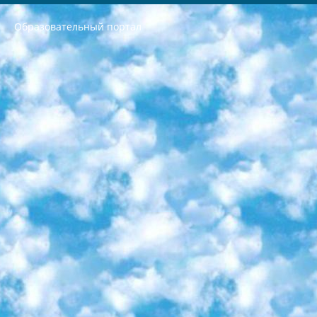
Образовательный портал
РЕСПУБЛИКА УЗБЕКИСТАН МИНИСТРЕРСТВО ДОШКОЛЬНОГО И ШКОЛЬНОГО ОБРАЗОВАНИЯ КОМАНДА в общеобразовательных учреждениях в 2023-2024 учебном году организация и проведение итоговой государственной аттестации обучающихся о Министра дошкольного и школьного образования Республики Узбекистан от 4 марта 2008 года (постановлением Минюста от 20 марта 2008 года № 1778 государственной регистрации) «Итоговое состояние учащихся общего среднего образования на основании положения об утверждении положения об аттестации общего среднего образования выпускной экзамен студентов в образовательных учреждениях в 2023-2024 учебном году В целях организации и прохождения аттестации приказываю: 1. Следующее: перечень предметов, по которым будет проводиться итоговая государственная аттестация и экзамен формы перевода согласно приложению 1; сертификаты международного образца, оценивающие уровень владения иностранными языками перечень согласно приложению 2; 2. Педагогический при специализированных образовательных учреждениях. научно-практический центр квалификации и международной оценки (Д.Давидова) 2024 г. До 25 марта: задания по предметам, по которым будет проводиться итоговая аттестация разработка и утверждение технических условий; итоговая аттестация на основании разработанного предметного задания разработка вопросов по предметам (устно и письменно), экзамен передача; общеобразовательные средние школы и специальные учебные заведения учащиеся выпускных классов школ и интернатов в агентской системе подготовка базы данных экзаменационных материалов и критериев оценки; перевод базы экзаменационных материалов на все языки обучения подать в Республиканский образовательный центр для изготовления; варианты экзаменов на основе разработанных контрольных материалов пусть будут поставлены задачи формирования. 3. Республиканский образовательный центр (Ш.Худайкулов) до 5 апреля 2024 года. до: база данных предоставленных экзаменационных материалов на все языки обучения перевод и экспертиза; для слепых, слабовидящих, глухих, слабослышащих и умственно отсталых детей учащиеся выпускных классов специализированных школ и школ-интернатов база данных экзаменационных материалов на всех преподаваемых языках подготовка критериев оценки; специализированные школы для умственно отсталых детей и технологии для учащихся выпускных классов школ-интернатов разработка соответствующих рекомендаций и критериев проведения ЕГЭ по естествознанию давать задания. 4. Педагогический при специализированных образовательных учреждениях. Научно-практический центр навыков и международной оценки (Д.Давидова), Республика образовательный центр (Худайкулов Ш.) итоговый государственный аттестационный экзамен ориентирован на творческое и логическое мышление при подготовке базы материалов учитывать введение заданий. 5. Следует отметить, что: сертификат государственного образца о знании общеобразовательного предмета и как минимум национальный уровень B1 по предметам на иностранных языках, указанным в Приложении 2. или международно признанный сертификат эквивалентного уровня студенты, изучающие определенный предмет, освобождаются от экзамена; по соответствующим предметам запланирована итоговая государственная аттестация за день до дня, путем жеребьевки Рабочей группой (в письменной форме по предметам, проводимым в форме) из числа сформированных вариантов выбрано 2 варианта; 2 выбранных варианта экзамена анонсированы на официальном сайте министерства и все выпускники по всей стране на основе этих вариантов проводит итоговую государственную аттестацию. 6. Государственное образование учащихся средних общеобразовательных учреждений. знания в соответствии с квалификационными требованиями, которые необходимо приобрести на основании стандартов итоговый (выпускной) контроль для 9 и 11 классов в целях тестирования Экзамены (далее – экзамены) состоят из предметов, перечисленных в приложении 1. будет сделано. 7. Экзамены пройдут с 26 мая по 15 июня 2024 г. (кроме науки физического воспитания). 8. Физическая для учащихся 9 классов общесредних образовательных учреждений. Экзамены по предмету «Образование, квалификация медицина» 1-6 мая 2024 года. сотрудники перевести под присмотр (с отклонениями в физическом или умственном развитии) специализированная школа для детей, школы-интернаты и со сколиозом школы-интернаты санаторного типа для больных детей исключены). 9. Он был слепым, слабовидящим и имел нарушения опорно-двигательного аппарата. экзамены в специализированных школах и интернатах для детей должны проводиться исходя из требований, предъявляемых к общеобразовательным учреждениям (физкультура кроме науки). 10. Специализированная школа для глухих и слабослышащих детей. и экзамены в интернатах и быть реализован в виде письменного теста по математике. 11. Специальность для умственно отсталых детей. Для 9 класса Родной язык и литературное письмо Государственный язык (язык обучения – узбекский). для неклассов) написано Математическое письмо Письменная/устная история Узбекистана Физическое воспитание практично Итоговый контроль Для 11 класса Написание родного языка и литературы (эссе) Математическое письмо Узбекский язык (обучение на узбекском языке) не посещающее общее среднее образование для учреждений)/Образовательное учреждение выбор письменный и устный Иностранный язык письменный/устный Письменная/устная история Узбекистана *По выбору студента:  Химия  Физика  Основы государственного права  География 10 бесплатных образовательных ресурсов - Мы составили подборку онлайн-проектов с интерактивными упражнениями, видеолекциями и статьями. Они помогут вам обрести новые и освежить старые знания бесплатно. 1. «ИНТУИТ» Старейшая образовательная площадка Рунета. Здесь вы найдёте сотни текстовых и видеокурсов на десятки различных тем — от программирования до психологии. Многие курсы подготовлены российскими университетами и крупными международными компаниями вроде Intel и Microsoft. Самостоятельное обучение бесплатное, но желающие могут оплатить услуги персональных наставников. 2. «Смартия» знакомит с актуальными профессиями и подсказывает, как им обучаться. Выбрав заинтересовавшую вас специальность — SMM-специалист, фотограф, веб-дизайнер или другую, — увидите список необходимых для неё умений. Чтобы вы могли освоить их самостоятельно, для каждого умения площадка отображает подборку ссылок на учебные материалы. Хотя «Смартия» ориентируется на русскоязычную аудиторию, часть контента всё же доступна только на английском. 3. «Лекторий Физтеха» Проект Московского физико-технического института (Физтеха). С его помощью вы можете смотреть онлайн серии лекций, записанные на видео в этом вузе. В числе доступных предметов — физика, биология, химия, информационные технологии и другие. К некоторым лекциям администрация ресурса прилагает готовые конспекты, которые можно скачивать в PDF-формате. 4. ITMOcourses Онлайн-площадка Санкт-Петербургского национального исследовательского университета информационных технологий, механики и оптики (ИТМО). Ресурс предоставляет свободный доступ к курсам, разработанным в этом вузе. Каталог материалов разбит на четыре категории: «Оптические системы и технологии», «Приборостроение и робототехника», «Информационные технологии» и «Биотехнологии». Курсы состоят из видеолекций, интерактивных демонстраций и заданий. 5. «КиберЛенинка» Электронная научная библиотека открытого доступа. Каталог площадки регулярно обрастает текстами статей из различных научных изданий. Сгруппированные по журналам и рубрикам публикации можно читать онлайн или скачивать целиком в PDF-формате. Проект нацелен на популяризацию науки за счёт открытого доступа к качественной информации. 6. «ПостНаука» На этом ресурсе публикуют подборки видеолекций, составленные экспертами из разных отраслей и объединённые общими темами. Среди них, к примеру, есть серии «Биоинформатика и геномика», «Культура средневековой Скандинавии» и Cinema Studies о теории кино. Каждая подборка лекций — логически связанная история, рассказанная экспертом от первого лица. Кроме того, на сайте появляются научно-образовательные статьи и тесты на разные темы. 7. «Newочём» Команда проекта «Newочём» отбирает самые интересные тексты из англоязычных СМИ и переводит те из них, за которые голосуют участники сообщества «ВКонтакте». По большей части это научно-популярные статьи. Редакторы придумывают лишь заголовки, в остальном содержание переводов соответствует оригиналам. Полные тексты можно читать прямо в социальной сети. 8. InternetUrok Онлайн-база материалов по основным дисциплинам школьной программы. Информация на сайте структурирована по классам, предметам и темам (урокам). Каждый урок состоит из видеолекций и конспектов. Есть также интерактивные тренажёры и тесты для закрепления пройденного материала. Даже если вы давно окончили школу, возможность повторить программу старших классов всегда может пригодиться. 9. Edutainme Ещё один ресурс об образовании. В отличие от Newtonew, как мне кажется, Edutainme больше ориентируется на представителей индустрии: педагогов, предпринимателей, разработчиков образовательных проектов. Но и любой, кто просто стремится к саморазвитию, найдёт на сайте много полезного и интересного для себя. Например, информацию о новых курсах и образовательных сервисах. 10. Newtonew Онлайн-медиа об образовании и обучении в широком смысле. Авторы Newtonew пишут об инструментах, заведениях, тактиках и стратегиях, которые помогают учить других и получать новые знания самостоятельно. На этой площадке вы найдёте новости, обзоры, аналитические мат