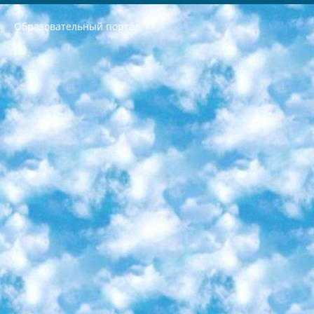
Образовательный портал
РЕСПУБЛИКА УЗБЕКИСТАН МИНИСТРЕРСТВО ДОШКОЛЬНОГО И ШКОЛЬНОГО ОБРАЗОВАНИЯ КОМАНДА в общеобразовательных учреждениях в 2023-2024 учебном году организация и проведение итоговой государственной аттестации обучающихся о Министра дошкольного и школьного образования Республики Узбекистан от 4 марта 2008 года (постановлением Минюста от 20 марта 2008 года № 1778 государственной регистрации) «Итоговое состояние учащихся общего среднего образования на основании положения об утверждении положения об аттестации общего среднего образования выпускной экзамен студентов в образовательных учреждениях в 2023-2024 учебном году В целях организации и прохождения аттестации приказываю: 1. Следующее: перечень предметов, по которым будет проводиться итоговая государственная аттестация и экзамен формы перевода согласно приложению 1; сертификаты международного образца, оценивающие уровень владения иностранными языками перечень согласно приложению 2; 2. Педагогический при специализированных образовательных учреждениях. научно-практический центр квалификации и международной оценки (Д.Давидова) 2024 г. До 25 марта: задания по предметам, по которым будет проводиться итоговая аттестация разработка и утверждение технических условий; итоговая аттестация на основании разработанного предметного задания разработка вопросов по предметам (устно и письменно), экзамен передача; общеобразовательные средние школы и специальные учебные заведения учащиеся выпускных классов школ и интернатов в агентской системе подготовка базы данных экзаменационных материалов и критериев оценки; перевод базы экзаменационных материалов на все языки обучения подать в Республиканский образовательный центр для изготовления; варианты экзаменов на основе разработанных контрольных материалов пусть будут поставлены задачи формирования. 3. Республиканский образовательный центр (Ш.Худайкулов) до 5 апреля 2024 года. до: база данных предоставленных экзаменационных материалов на все языки обучения перевод и экспертиза; для слепых, слабовидящих, глухих, слабослышащих и умственно отсталых детей учащиеся выпускных классов специализированных школ и школ-интернатов база данных экзаменационных материалов на всех преподаваемых языках подготовка критериев оценки; специализированные школы для умственно отсталых детей и технологии для учащихся выпускных классов школ-интернатов разработка соответствующих рекомендаций и критериев проведения ЕГЭ по естествознанию давать задания. 4. Педагогический при специализированных образовательных учреждениях. Научно-практический центр навыков и международной оценки (Д.Давидова), Республика образовательный центр (Худайкулов Ш.) итоговый государственный аттестационный экзамен ориентирован на творческое и логическое мышление при подготовке базы материалов учитывать введение заданий. 5. Следует отметить, что: сертификат государственного образца о знании общеобразовательного предмета и как минимум национальный уровень B1 по предметам на иностранных языках, указанным в Приложении 2. или международно признанный сертификат эквивалентного уровня студенты, изучающие определенный предмет, освобождаются от экзамена; по соответствующим предметам запланирована итоговая государственная аттестация за день до дня, путем жеребьевки Рабочей группой (в письменной форме по предметам, проводимым в форме) из числа сформированных вариантов выбрано 2 варианта; 2 выбранных варианта экзамена анонсированы на официальном сайте министерства и все выпускники по всей стране на основе этих вариантов проводит итоговую государственную аттестацию. 6. Государственное образование учащихся средних общеобразовательных учреждений. знания в соответствии с квалификационными требованиями, которые необходимо приобрести на основании стандартов итоговый (выпускной) контроль для 9 и 11 классов в целях тестирования Экзамены (далее – экзамены) состоят из предметов, перечисленных в приложении 1. будет сделано. 7. Экзамены пройдут с 26 мая по 15 июня 2024 г. (кроме науки физического воспитания). 8. Физическая для учащихся 9 классов общесредних образовательных учреждений. Экзамены по предмету «Образование, квалификация медицина» 1-6 мая 2024 года. сотрудники перевести под присмотр (с отклонениями в физическом или умственном развитии) специализированная школа для детей, школы-интернаты и со сколиозом школы-интернаты санаторного типа для больных детей исключены). 9. Он был слепым, слабовидящим и имел нарушения опорно-двигательного аппарата. экзамены в специализированных школах и интернатах для детей должны проводиться исходя из требований, предъявляемых к общеобразовательным учреждениям (физкультура кроме науки). 10. Специализированная школа для глухих и слабослышащих детей. и экзамены в интернатах и быть реализован в виде письменного теста по математике. 11. Специальность для умственно отсталых детей. Для 9 класса Родной язык и литературное письмо Государственный язык (язык обучения – узбекский). для неклассов) написано Математическое письмо Письменная/устная история Узбекистана Физическое воспитание практично Итоговый контроль Для 11 класса Написание родного языка и литературы (эссе) Математическое письмо Узбекский язык (обучение на узбекском языке) не посещающее общее среднее образование для учреждений)/Образовательное учреждение выбор письменный и устный Иностранный язык письменный/устный Письменная/устная история Узбекистана *По выбору студента:  Химия  Физика  Основы государственного права  География 10 бесплатных образовательных ресурсов - Мы составили подборку онлайн-проектов с интерактивными упражнениями, видеолекциями и статьями. Они помогут вам обрести новые и освежить старые знания бесплатно. 1. «ИНТУИТ» Старейшая образовательная площадка Рунета. Здесь вы найдёте сотни текстовых и видеокурсов на десятки различных тем — от программирования до психологии. Многие курсы подготовлены российскими университетами и крупными международными компаниями вроде Intel и Microsoft. Самостоятельное обучение бесплатное, но желающие могут оплатить услуги персональных наставников. 2. «Смартия» знакомит с актуальными профессиями и подсказывает, как им обучаться. Выбрав заинтересовавшую вас специальность — SMM-специалист, фотограф, веб-дизайнер или другую, — увидите список необходимых для неё умений. Чтобы вы могли освоить их самостоятельно, для каждого умения площадка отображает подборку ссылок на учебные материалы. Хотя «Смартия» ориентируется на русскоязычную аудиторию, часть контента всё же доступна только на английском. 3. «Лекторий Физтеха» Проект Московского физико-технического института (Физтеха). С его помощью вы можете смотреть онлайн серии лекций, записанные на видео в этом вузе. В числе доступных предметов — физика, биология, химия, информационные технологии и другие. К некоторым лекциям администрация ресурса прилагает готовые конспекты, которые можно скачивать в PDF-формате. 4. ITMOcourses Онлайн-площадка Санкт-Петербургского национального исследовательского университета информационных технологий, механики и оптики (ИТМО). Ресурс предоставляет свободный доступ к курсам, разработанным в этом вузе. Каталог материалов разбит на четыре категории: «Оптические системы и технологии», «Приборостроение и робототехника», «Информационные технологии» и «Биотехнологии». Курсы состоят из видеолекций, интерактивных демонстраций и заданий. 5. «КиберЛенинка» Электронная научная библиотека открытого доступа. Каталог площадки регулярно обрастает текстами статей из различных научных изданий. Сгруппированные по журналам и рубрикам публикации можно читать онлайн или скачивать целиком в PDF-формате. Проект нацелен на популяризацию науки за счёт открытого доступа к качественной информации. 6. «ПостНаука» На этом ресурсе публикуют подборки видеолекций, составленные экспертами из разных отраслей и объединённые общими темами. Среди них, к примеру, есть серии «Биоинформатика и геномика», «Культура средневековой Скандинавии» и Cinema Studies о теории кино. Каждая подборка лекций — логически связанная история, рассказанная экспертом от первого лица. Кроме того, на сайте появляются научно-образовательные статьи и тесты на разные темы. 7. «Newочём» Команда проекта «Newочём» отбирает самые интересные тексты из англоязычных СМИ и переводит те из них, за которые голосуют участники сообщества «ВКонтакте». По большей части это научно-популярные статьи. Редакторы придумывают лишь заголовки, в остальном содержание переводов соответствует оригиналам. Полные тексты можно читать прямо в социальной сети. 8. InternetUrok Онлайн-база материалов по основным дисциплинам школьной программы. Информация на сайте структурирована по классам, предметам и темам (урокам). Каждый урок состоит из видеолекций и конспектов. Есть также интерактивные тренажёры и тесты для закрепления пройденного материала. Даже если вы давно окончили школу, возможность повторить программу старших классов всегда может пригодиться. 9. Edutainme Ещё один ресурс об образовании. В отличие от Newtonew, как мне кажется, Edutainme больше ориентируется на представителей индустрии: педагогов, предпринимателей, разработчиков образовательных проектов. Но и любой, кто просто стремится к саморазвитию, найдёт на сайте много полезного и интересного для себя. Например, информацию о новых курсах и образовательных сервисах. 10. Newtonew Онлайн-медиа об образовании и обучении в широком смысле. Авторы Newtonew пишут об инструментах, заведениях, тактиках и стратегиях, которые помогают учить других и получать новые знания самостоятельно. На этой площадке вы найдёте новости, обзоры, аналитические мат