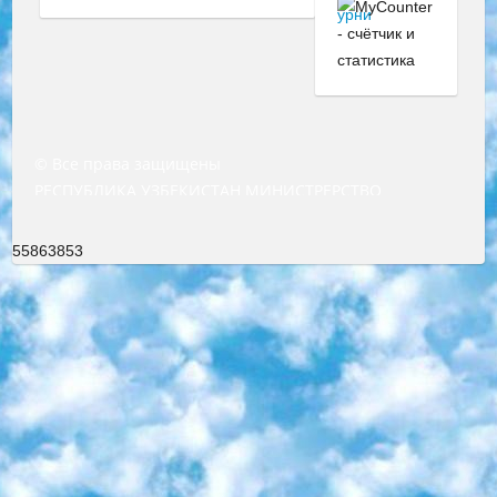
© Все права защищены
РЕСПУБЛИКА УЗБЕКИСТАН МИНИСТРЕРСТВО ДОШКОЛЬНОГО И ШКОЛЬНОГО ОБРАЗОВАНИЯ КОМАНДА в общеобразовательных учреждениях в 2023-2024 учебном году организация и проведение итоговой государственной аттестации обучающихся о Министра дошкольного и школьного образования Республики Узбекистан от 4 марта 2008 года (постановлением Минюста от 20 марта 2008 года № 1778 государственной регистрации) «Итоговое состояние учащихся общего среднего образования на основании положения об утверждении положения об аттестации общего среднего образования выпускной экзамен студентов в образовательных учреждениях в 2023-2024 учебном году В целях организации и прохождения аттестации приказываю: 1. Следующее: перечень предметов, по которым будет проводиться итоговая государственная аттестация и экзамен формы перевода согласно приложению 1; сертификаты международного образца, оценивающие уровень владения иностранными языками перечень согласно приложению 2; 2. Педагогический при специализированных образовательных учреждениях. научно-практический центр квалификации и международной оценки (Д.Давидова) 2024 г. До 25 марта: задания по предметам, по которым будет проводиться итоговая аттестация разработка и утверждение технических условий; итоговая аттестация на основании разработанного предметного задания разработка вопросов по предметам (устно и письменно), экзамен передача; общеобразовательные средние школы и специальные учебные заведения учащиеся выпускных классов школ и интернатов в агентской системе подготовка базы данных экзаменационных материалов и критериев оценки; перевод базы экзаменационных материалов на все языки обучения подать в Республиканский образовательный центр для изготовления; варианты экзаменов на основе разработанных контрольных материалов пусть будут поставлены задачи формирования. 3. Республиканский образовательный центр (Ш.Худайкулов) до 5 апреля 2024 года. до: база данных предоставленных экзаменационных материалов на все языки обучения перевод и экспертиза; для слепых, слабовидящих, глухих, слабослышащих и умственно отсталых детей учащиеся выпускных классов специализированных школ и школ-интернатов база данных экзаменационных материалов на всех преподаваемых языках подготовка критериев оценки; специализированные школы для умственно отсталых детей и технологии для учащихся выпускных классов школ-интернатов разработка соответствующих рекомендаций и критериев проведения ЕГЭ по естествознанию давать задания. 4. Педагогический при специализированных образовательных учреждениях. Научно-практический центр навыков и международной оценки (Д.Давидова), Республика образовательный центр (Худайкулов Ш.) итоговый государственный аттестационный экзамен ориентирован на творческое и логическое мышление при подготовке базы материалов учитывать введение заданий. 5. Следует отметить, что: сертификат государственного образца о знании общеобразовательного предмета и как минимум национальный уровень B1 по предметам на иностранных языках, указанным в Приложении 2. или международно признанный сертификат эквивалентного уровня студенты, изучающие определенный предмет, освобождаются от экзамена; по соответствующим предметам запланирована итоговая государственная аттестация за день до дня, путем жеребьевки Рабочей группой (в письменной форме по предметам, проводимым в форме) из числа сформированных вариантов выбрано 2 варианта; 2 выбранных варианта экзамена анонсированы на официальном сайте министерства и все выпускники по всей стране на основе этих вариантов проводит итоговую государственную аттестацию. 6. Государственное образование учащихся средних общеобразовательных учреждений. знания в соответствии с квалификационными требованиями, которые необходимо приобрести на основании стандартов итоговый (выпускной) контроль для 9 и 11 классов в целях тестирования Экзамены (далее – экзамены) состоят из предметов, перечисленных в приложении 1. будет сделано. 7. Экзамены пройдут с 26 мая по 15 июня 2024 г. (кроме науки физического воспитания). 8. Физическая для учащихся 9 классов общесредних образовательных учреждений. Экзамены по предмету «Образование, квалификация медицина» 1-6 мая 2024 года. сотрудники перевести под присмотр (с отклонениями в физическом или умственном развитии) специализированная школа для детей, школы-интернаты и со сколиозом школы-интернаты санаторного типа для больных детей исключены). 9. Он был слепым, слабовидящим и имел нарушения опорно-двигательного аппарата. экзамены в специализированных школах и интернатах для детей должны проводиться исходя из требований, предъявляемых к общеобразовательным учреждениям (физкультура кроме науки). 10. Специализированная школа для глухих и слабослышащих детей. и экзамены в интернатах и быть реализован в виде письменного теста по математике. 11. Специальность для умственно отсталых детей. Для 9 класса Родной язык и литературное письмо Государственный язык (язык обучения – узбекский). для неклассов) написано Математическое письмо Письменная/устная история Узбекистана Физическое воспитание практично Итоговый контроль Для 11 класса Написание родного языка и литературы (эссе) Математическое письмо Узбекский язык (обучение на узбекском языке) не посещающее общее среднее образование для учреждений)/Образовательное учреждение выбор письменный и устный Иностранный язык письменный/устный Письменная/устная история Узбекистана *По выбору студента:  Химия  Физика  Основы государственного права  География 10 бесплатных образовательных ресурсов - Мы составили подборку онлайн-проектов с интерактивными упражнениями, видеолекциями и статьями. Они помогут вам обрести новые и освежить старые знания бесплатно. 1. «ИНТУИТ» Старейшая образовательная площадка Рунета. Здесь вы найдёте сотни текстовых и видеокурсов на десятки различных тем — от программирования до психологии. Многие курсы подготовлены российскими университетами и крупными международными компаниями вроде Intel и Microsoft. Самостоятельное обучение бесплатное, но желающие могут оплатить услуги персональных наставников. 2. «Смартия» знакомит с актуальными профессиями и подсказывает, как им обучаться. Выбрав заинтересовавшую вас специальность — SMM-специалист, фотограф, веб-дизайнер или другую, — увидите список необходимых для неё умений. Чтобы вы могли освоить их самостоятельно, для каждого умения площадка отображает подборку ссылок на учебные материалы. Хотя «Смартия» ориентируется на русскоязычную аудиторию, часть контента всё же доступна только на английском. 3. «Лекторий Физтеха» Проект Московского физико-технического института (Физтеха). С его помощью вы можете смотреть онлайн серии лекций, записанные на видео в этом вузе. В числе доступных предметов — физика, биология, химия, информационные технологии и другие. К некоторым лекциям администрация ресурса прилагает готовые конспекты, которые можно скачивать в PDF-формате. 4. ITMOcourses Онлайн-площадка Санкт-Петербургского национального исследовательского университета информационных технологий, механики и оптики (ИТМО). Ресурс предоставляет свободный доступ к курсам, разработанным в этом вузе. Каталог материалов разбит на четыре категории: «Оптические системы и технологии», «Приборостроение и робототехника», «Информационные технологии» и «Биотехнологии». Курсы состоят из видеолекций, интерактивных демонстраций и заданий. 5. «КиберЛенинка» Электронная научная библиотека открытого доступа. Каталог площадки регулярно обрастает текстами статей из различных научных изданий. Сгруппированные по журналам и рубрикам публикации можно читать онлайн или скачивать целиком в PDF-формате. Проект нацелен на популяризацию науки за счёт открытого доступа к качественной информации. 6. «ПостНаука» На этом ресурсе публикуют подборки видеолекций, составленные экспертами из разных отраслей и объединённые общими темами. Среди них, к примеру, есть серии «Биоинформатика и геномика», «Культура средневековой Скандинавии» и Cinema Studies о теории кино. Каждая подборка лекций — логически связанная история, рассказанная экспертом от первого лица. Кроме того, на сайте появляются научно-образовательные статьи и тесты на разные темы. 7. «Newочём» Команда проекта «Newочём» отбирает самые интересные тексты из англоязычных СМИ и переводит те из них, за которые голосуют участники сообщества «ВКонтакте». По большей части это научно-популярные статьи. Редакторы придумывают лишь заголовки, в остальном содержание переводов соответствует оригиналам. Полные тексты можно читать прямо в социальной сети. 8. InternetUrok Онлайн-база материалов по основным дисциплинам школьной программы. Информация на сайте структурирована по классам, предметам и темам (урокам). Каждый урок состоит из видеолекций и конспектов. Есть также интерактивные тренажёры и тесты для закрепления пройденного материала. Даже если вы давно окончили школу, возможность повторить программу старших классов всегда может пригодиться. 9. Edutainme Ещё один ресурс об образовании. В отличие от Newtonew, как мне кажется, Edutainme больше ориентируется на представителей индустрии: педагогов, предпринимателей, разработчиков образовательных проектов. Но и любой, кто просто стремится к саморазвитию, найдёт на сайте много полезного и интересного для себя. Например, информацию о новых курсах и образовательных сервисах. 10. Newtonew Онлайн-медиа об образовании и обучении в широком смысле. Авторы Newtonew пишут об инструментах, заведениях, тактиках и стратегиях, которые помогают учить других и получать новые знания самостоятельно. На этой площадке вы найдёте новости, обзоры, аналитические мате
55863853