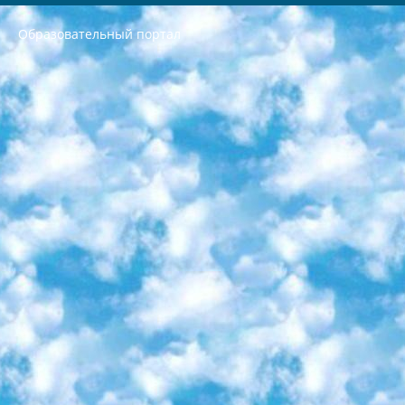
Образовательный портал
РЕСПУБЛИКА УЗБЕКИСТАН МИНИСТРЕРСТВО ДОШКОЛЬНОГО И ШКОЛЬНОГО ОБРАЗОВАНИЯ КОМАНДА в общеобразовательных учреждениях в 2023-2024 учебном году организация и проведение итоговой государственной аттестации обучающихся о Министра дошкольного и школьного образования Республики Узбекистан от 4 марта 2008 года (постановлением Минюста от 20 марта 2008 года № 1778 государственной регистрации) «Итоговое состояние учащихся общего среднего образования на основании положения об утверждении положения об аттестации общего среднего образования выпускной экзамен студентов в образовательных учреждениях в 2023-2024 учебном году В целях организации и прохождения аттестации приказываю: 1. Следующее: перечень предметов, по которым будет проводиться итоговая государственная аттестация и экзамен формы перевода согласно приложению 1; сертификаты международного образца, оценивающие уровень владения иностранными языками перечень согласно приложению 2; 2. Педагогический при специализированных образовательных учреждениях. научно-практический центр квалификации и международной оценки (Д.Давидова) 2024 г. До 25 марта: задания по предметам, по которым будет проводиться итоговая аттестация разработка и утверждение технических условий; итоговая аттестация на основании разработанного предметного задания разработка вопросов по предметам (устно и письменно), экзамен передача; общеобразовательные средние школы и специальные учебные заведения учащиеся выпускных классов школ и интернатов в агентской системе подготовка базы данных экзаменационных материалов и критериев оценки; перевод базы экзаменационных материалов на все языки обучения подать в Республиканский образовательный центр для изготовления; варианты экзаменов на основе разработанных контрольных материалов пусть будут поставлены задачи формирования. 3. Республиканский образовательный центр (Ш.Худайкулов) до 5 апреля 2024 года. до: база данных предоставленных экзаменационных материалов на все языки обучения перевод и экспертиза; для слепых, слабовидящих, глухих, слабослышащих и умственно отсталых детей учащиеся выпускных классов специализированных школ и школ-интернатов база данных экзаменационных материалов на всех преподаваемых языках подготовка критериев оценки; специализированные школы для умственно отсталых детей и технологии для учащихся выпускных классов школ-интернатов разработка соответствующих рекомендаций и критериев проведения ЕГЭ по естествознанию давать задания. 4. Педагогический при специализированных образовательных учреждениях. Научно-практический центр навыков и международной оценки (Д.Давидова), Республика образовательный центр (Худайкулов Ш.) итоговый государственный аттестационный экзамен ориентирован на творческое и логическое мышление при подготовке базы материалов учитывать введение заданий. 5. Следует отметить, что: сертификат государственного образца о знании общеобразовательного предмета и как минимум национальный уровень B1 по предметам на иностранных языках, указанным в Приложении 2. или международно признанный сертификат эквивалентного уровня студенты, изучающие определенный предмет, освобождаются от экзамена; по соответствующим предметам запланирована итоговая государственная аттестация за день до дня, путем жеребьевки Рабочей группой (в письменной форме по предметам, проводимым в форме) из числа сформированных вариантов выбрано 2 варианта; 2 выбранных варианта экзамена анонсированы на официальном сайте министерства и все выпускники по всей стране на основе этих вариантов проводит итоговую государственную аттестацию. 6. Государственное образование учащихся средних общеобразовательных учреждений. знания в соответствии с квалификационными требованиями, которые необходимо приобрести на основании стандартов итоговый (выпускной) контроль для 9 и 11 классов в целях тестирования Экзамены (далее – экзамены) состоят из предметов, перечисленных в приложении 1. будет сделано. 7. Экзамены пройдут с 26 мая по 15 июня 2024 г. (кроме науки физического воспитания). 8. Физическая для учащихся 9 классов общесредних образовательных учреждений. Экзамены по предмету «Образование, квалификация медицина» 1-6 мая 2024 года. сотрудники перевести под присмотр (с отклонениями в физическом или умственном развитии) специализированная школа для детей, школы-интернаты и со сколиозом школы-интернаты санаторного типа для больных детей исключены). 9. Он был слепым, слабовидящим и имел нарушения опорно-двигательного аппарата. экзамены в специализированных школах и интернатах для детей должны проводиться исходя из требований, предъявляемых к общеобразовательным учреждениям (физкультура кроме науки). 10. Специализированная школа для глухих и слабослышащих детей. и экзамены в интернатах и быть реализован в виде письменного теста по математике. 11. Специальность для умственно отсталых детей. Для 9 класса Родной язык и литературное письмо Государственный язык (язык обучения – узбекский). для неклассов) написано Математическое письмо Письменная/устная история Узбекистана Физическое воспитание практично Итоговый контроль Для 11 класса Написание родного языка и литературы (эссе) Математическое письмо Узбекский язык (обучение на узбекском языке) не посещающее общее среднее образование для учреждений)/Образовательное учреждение выбор письменный и устный Иностранный язык письменный/устный Письменная/устная история Узбекистана *По выбору студента:  Химия  Физика  Основы государственного права  География 10 бесплатных образовательных ресурсов - Мы составили подборку онлайн-проектов с интерактивными упражнениями, видеолекциями и статьями. Они помогут вам обрести новые и освежить старые знания бесплатно. 1. «ИНТУИТ» Старейшая образовательная площадка Рунета. Здесь вы найдёте сотни текстовых и видеокурсов на десятки различных тем — от программирования до психологии. Многие курсы подготовлены российскими университетами и крупными международными компаниями вроде Intel и Microsoft. Самостоятельное обучение бесплатное, но желающие могут оплатить услуги персональных наставников. 2. «Смартия» знакомит с актуальными профессиями и подсказывает, как им обучаться. Выбрав заинтересовавшую вас специальность — SMM-специалист, фотограф, веб-дизайнер или другую, — увидите список необходимых для неё умений. Чтобы вы могли освоить их самостоятельно, для каждого умения площадка отображает подборку ссылок на учебные материалы. Хотя «Смартия» ориентируется на русскоязычную аудиторию, часть контента всё же доступна только на английском. 3. «Лекторий Физтеха» Проект Московского физико-технического института (Физтеха). С его помощью вы можете смотреть онлайн серии лекций, записанные на видео в этом вузе. В числе доступных предметов — физика, биология, химия, информационные технологии и другие. К некоторым лекциям администрация ресурса прилагает готовые конспекты, которые можно скачивать в PDF-формате. 4. ITMOcourses Онлайн-площадка Санкт-Петербургского национального исследовательского университета информационных технологий, механики и оптики (ИТМО). Ресурс предоставляет свободный доступ к курсам, разработанным в этом вузе. Каталог материалов разбит на четыре категории: «Оптические системы и технологии», «Приборостроение и робототехника», «Информационные технологии» и «Биотехнологии». Курсы состоят из видеолекций, интерактивных демонстраций и заданий. 5. «КиберЛенинка» Электронная научная библиотека открытого доступа. Каталог площадки регулярно обрастает текстами статей из различных научных изданий. Сгруппированные по журналам и рубрикам публикации можно читать онлайн или скачивать целиком в PDF-формате. Проект нацелен на популяризацию науки за счёт открытого доступа к качественной информации. 6. «ПостНаука» На этом ресурсе публикуют подборки видеолекций, составленные экспертами из разных отраслей и объединённые общими темами. Среди них, к примеру, есть серии «Биоинформатика и геномика», «Культура средневековой Скандинавии» и Cinema Studies о теории кино. Каждая подборка лекций — логически связанная история, рассказанная экспертом от первого лица. Кроме того, на сайте появляются научно-образовательные статьи и тесты на разные темы. 7. «Newочём» Команда проекта «Newочём» отбирает самые интересные тексты из англоязычных СМИ и переводит те из них, за которые голосуют участники сообщества «ВКонтакте». По большей части это научно-популярные статьи. Редакторы придумывают лишь заголовки, в остальном содержание переводов соответствует оригиналам. Полные тексты можно читать прямо в социальной сети. 8. InternetUrok Онлайн-база материалов по основным дисциплинам школьной программы. Информация на сайте структурирована по классам, предметам и темам (урокам). Каждый урок состоит из видеолекций и конспектов. Есть также интерактивные тренажёры и тесты для закрепления пройденного материала. Даже если вы давно окончили школу, возможность повторить программу старших классов всегда может пригодиться. 9. Edutainme Ещё один ресурс об образовании. В отличие от Newtonew, как мне кажется, Edutainme больше ориентируется на представителей индустрии: педагогов, предпринимателей, разработчиков образовательных проектов. Но и любой, кто просто стремится к саморазвитию, найдёт на сайте много полезного и интересного для себя. Например, информацию о новых курсах и образовательных сервисах. 10. Newtonew Онлайн-медиа об образовании и обучении в широком смысле. Авторы Newtonew пишут об инструментах, заведениях, тактиках и стратегиях, которые помогают учить других и получать новые знания самостоятельно. На этой площадке вы найдёте новости, обзоры, аналитические мат