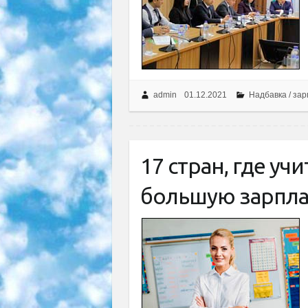
admin
01.12.2021
Надбавка / за
17 стран, где у
большую зарпла