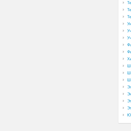
Т
Т
Т
У
У
У
Ф
Ф
Х
Ш
Ш
Ш
Э
Э
Э
Эт
Ю