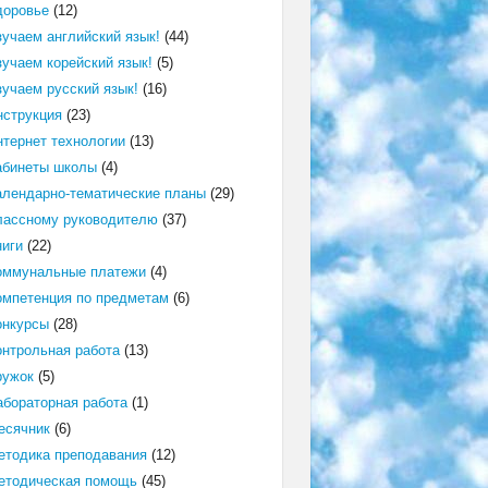
доровье
(12)
зучаем английский язык!
(44)
зучаем корейский язык!
(5)
зучаем русский язык!
(16)
нструкция
(23)
нтернет технологии
(13)
абинеты школы
(4)
алендарно-тематические планы
(29)
лассному руководителю
(37)
ниги
(22)
оммунальные платежи
(4)
омпетенция по предметам
(6)
онкурсы
(28)
онтрольная работа
(13)
ружок
(5)
абораторная работа
(1)
есячник
(6)
етодика преподавания
(12)
етодическая помощь
(45)