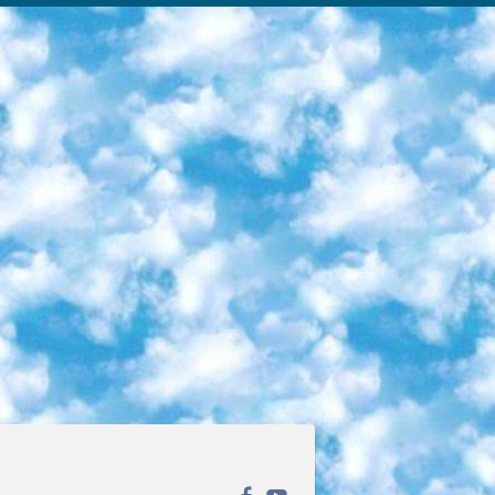
ека открытого доступа. Каталог площадки регулярно обрастает текстами статей из различных научных изданий. Сгруппированные по журналам и рубрикам публикации можно читать онлайн или скачивать целиком в PDF-формате. Проект нацелен на популяризацию науки за счёт открытого доступа к качественной информации. 6. «ПостНаука» На этом ресурсе публикуют подборки видеолекций, составленные экспертами из разных отраслей и объединённые общими темами. Среди них, к примеру, есть серии «Биоинформатика и геномика», «Культура средневековой Скандинавии» и Cinema Studies о теории кино. Каждая подборка лекций — логически связанная история, рассказанная экспертом от первого лица. Кроме того, на сайте появляются научно-образовательные статьи и тесты на разные темы. 7. «Newочём» Команда проекта «Newочём» отбирает самые интересные тексты из англоязычных СМИ и переводит те из них, за которые голосуют участники сообщества «ВКонтакте». По большей части это научно-популярные статьи. Редакторы придумывают лишь заголовки, в остальном содержание переводов соответствует оригиналам. Полные тексты можно читать прямо в социальной сети. 8. InternetUrok Онлайн-база материалов по основным дисциплинам школьной программы. Информация на сайте структурирована по классам, предметам и темам (урокам). Каждый урок состоит из видеолекций и конспектов. Есть также интерактивные тренажёры и тесты для закрепления пройденного материала. Даже если вы давно окончили школу, возможность повторить программу старших классов всегда может пригодиться. 9. Edutainme Ещё один ресурс об образовании. В отличие от Newtonew, как мне кажется, Edutainme больше ориентируется на представителей индустрии: педагогов, предпринимателей, разработчиков образовательных проектов. Но и любой, кто просто стремится к саморазвитию, найдёт на сайте много полезного и интересного для себя. Например, информацию о новых курсах и образовательных сервисах. 10. Newtonew Онлайн-медиа об образовании и обучении в широком смысле. Авторы Newtonew пишут об инструментах, заведениях, тактиках и стратегиях, которые помогают учить других и получать новые знания самостоятельно. На этой площадке вы найдёте новости, обзоры, аналитические мат