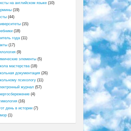
ексты на английском языке
(10)
ермины
(19)
есты
(44)
ниверситеты
(15)
чебники
(18)
читель года
(11)
акты
(17)
илология
(9)
имические элементы
(5)
кола мастерства
(18)
кольная документация
(26)
кольному психологу
(11)
лектронный журнал
(57)
нергосбережение
(4)
тимология
(16)
от день в истории
(7)
мор
(1)