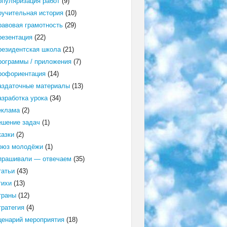
опуляризация работ
(9)
оучительная история
(10)
равовая грамотность
(29)
резентация
(22)
резидентская школа
(21)
рограммы / приложения
(7)
рофориентация
(14)
аздаточные материалы
(13)
азработка урока
(34)
еклама
(2)
ешение задач
(1)
казки
(2)
оюз молодёжи
(1)
прашивали — отвечаем
(35)
татьи
(43)
тихи
(13)
траны
(12)
тратегия
(4)
ценарий мероприятия
(18)