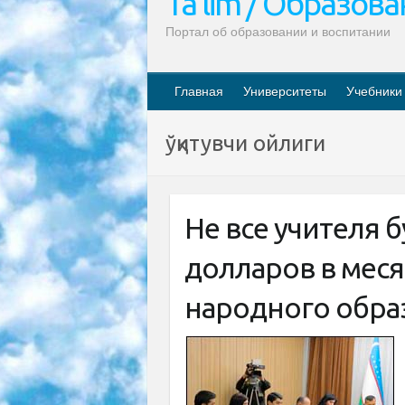
Ta’lim / Образов
Портал об образовании и воспитании
Главная
Университеты
Учебники
ўқитувчи ойлиги
Не все учителя б
долларов в мес
народного обра