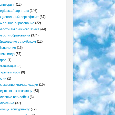
ониторинг
(12)
адбавка / зарплата
(146)
ациональный сертификат
(37)
ачальное образование
(22)
овости английского языка
(44)
овости образования
(374)
бразование за рубежом
(12)
бъявление
(16)
лимпиада
(87)
прос
(1)
рганизация
(3)
ткрытый урок
(9)
есни
(1)
овышение квалификации
(19)
одготовка к экзамену
(63)
олезные веб сайты
(6)
оложение
(37)
омощь абитуриенту
(72)