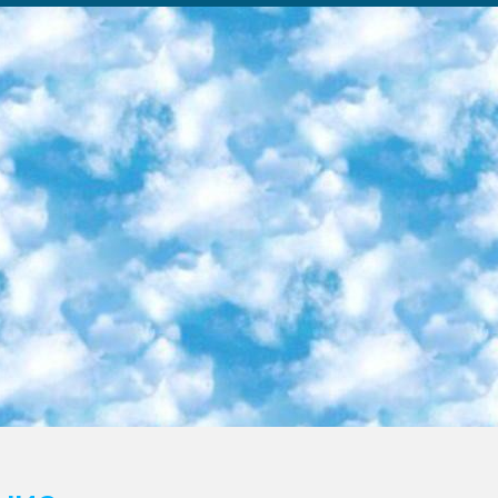
ка образовательный центр (Худайкулов Ш.) итоговый государственный аттестационный экзамен ориентирован на творческое и логическое мышление при подготовке базы материалов учитывать введение заданий. 5. Следует отметить, что: сертификат государственного образца о знании общеобразовательного предмета и как минимум национальный уровень B1 по предметам на иностранных языках, указанным в Приложении 2. или международно признанный сертификат эквивалентного уровня студенты, изучающие определенный предмет, освобождаются от экзамена; по соответствующим предметам запланирована итоговая государственная аттестация за день до дня, путем жеребьевки Рабочей группой (в письменной форме по предметам, проводимым в форме) из числа сформированных вариантов выбрано 2 варианта; 2 выбранных варианта экзамена анонсированы на официальном сайте министерства и все выпускники по всей стране на основе этих вариантов проводит итоговую государственную аттестацию. 6. Государственное образование учащихся средних общеобразовательных учреждений. знания в соответствии с квалификационными требованиями, которые необходимо приобрести на основании стандартов итоговый (выпускной) контроль для 9 и 11 классов в целях тестирования Экзамены (далее – экзамены) состоят из предметов, перечисленных в приложении 1. будет сделано. 7. Экзамены пройдут с 26 мая по 15 июня 2024 г. (кроме науки физического воспитания). 8. Физическая для учащихся 9 классов общесредних образовательных учреждений. Экзамены по предмету «Образование, квалификация медицина» 1-6 мая 2024 года. сотрудники перевести под присмотр (с отклонениями в физическом или умственном развитии) специализированная школа для детей, школы-интернаты и со сколиозом школы-интернаты санаторного типа для больных детей исключены). 9. Он был слепым, слабовидящим и имел нарушения опорно-двигательного аппарата. экзамены в специализированных школах и интернатах для детей должны проводиться исходя из требований, предъявляемых к общеобразовательным учреждениям (физкультура кроме науки). 10. Специализированная школа для глухих и слабослышащих детей. и экзамены в интернатах и быть реализован в виде письменного теста по математике. 11. Специальность для умственно отсталых детей. Для 9 класса Родной язык и литературное письмо Государственный язык (язык обучения – узбекский). для неклассов) написано Математическое письмо Письменная/устная история Узбекистана Физическое воспитание практично Итоговый контроль Для 11 класса Написание родного языка и литературы (эссе) Математическое письмо Узбекский язык (обучение на узбекском языке) не посещающее общее среднее образование для учреждений)/Образовательное учреждение выбор письменный и устный Иностранный язык письменный/устный Письменная/устная история Узбекистана *По выбору студента:  Химия  Физика  Основы государственного права  География 10 бесплатных образовательных ресурсов - Мы составили подборку онлайн-проектов с интерактивными упражнениями, видеолекциями и статьями. Они помогут вам обрести новые и освежить старые знания бесплатно. 1. «ИНТУИТ» Старейшая образовательная площадка Рунета. Здесь вы найдёте сотни текстовых и видеокурсов на десятки различных тем — от программирования до психологии. Многие курсы подготовлены российскими университетами и крупными международными компаниями вроде Intel и Microsoft. Самостоятельное обучение бесплатное, но желающие могут оплатить услуги персональных наставников. 2. «Смартия» знакомит с актуальными профессиями и подсказывает, как им обучаться. Выбрав заинтересовавшую вас специальность — SMM-специалист, фотограф, веб-дизайнер или другую, — увидите список необходимых для неё умений. Чтобы вы могли освоить их самостоятельно, для каждого умения площадка отображает подборку ссылок на учебные материалы. Хотя «Смартия» ориентируется на русскоязычную аудиторию, часть контента всё же доступна только на английском. 3. «Лекторий Физтеха» Проект Московского физико-технического института (Физтеха). С его помощью вы можете смотреть онлайн серии лекций, записанные на видео в этом вузе. В числе доступных предметов — физика, биология, химия, информационные технологии и другие. К некоторым лекциям администрация ресурса прилагает готовые конспекты, которые можно скачивать в PDF-формате. 4. ITMOcourses Онлайн-площадка Санкт-Петербургского национального исследовательского университета информационных технологий, механики и оптики (ИТМО). Ресурс предоставляет свободный доступ к курсам, разработанным в этом вузе. Каталог материалов разбит на четыре категории: «Оптические системы и технологии», «Приборостроение и робототехника», «Информационные технологии» и «Биотехнологии». Курсы состоят из видеолекций, интерактивных демонстраций и заданий. 5. «КиберЛенинка» Электронная научная библиот