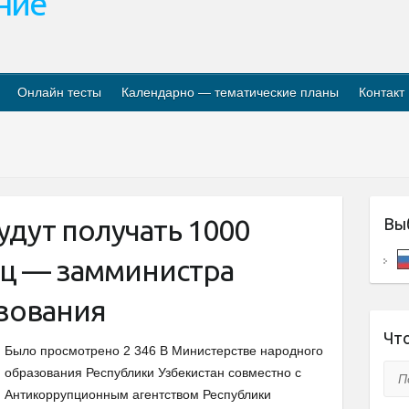
ание
Онлайн тесты
Календарно — тематические планы
Контакт
удут получать 1000
Вы
яц — замминистра
зования
Что
Было просмотрено 2 346 В Министерстве народного
Пои
образования Республики Узбекистан совместно с
Антикоррупционным агентством Республики