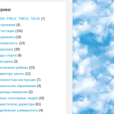
брики
ISA, PIRLS, TIMSS, TALIS
(7)
строномия
(4)
ттестация
(156)
удиокнига
(18)
езопасность
(14)
идеоурок
(38)
иды спорта
(9)
икторина
(3)
оспитание ребёнка
(23)
иректору школы
(12)
олжностная инструкция
(7)
ошкольное образование
(4)
диницы измерения
(5)
изнь популярных людей
(19)
аместителю директора
(61)
арубежные университеты
(4)