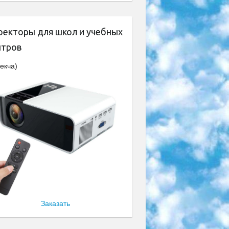
оекторы для школ и учебных
нтров
екча)
Заказать