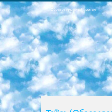
Образовательный портал
РЕСПУБЛИКА УЗБЕКИСТАН МИНИСТРЕРСТВО ДОШКОЛЬНОГО И ШКОЛЬНОГО ОБРАЗОВАНИЯ КОМАНДА в общеобразовательных учреждениях в 2023-2024 учебном году организация и проведение итоговой государственной аттестации обучающихся о Министра дошкольного и школьного образования Республики Узбекистан от 4 марта 2008 года (постановлением Минюста от 20 марта 2008 года № 1778 государственной регистрации) «Итоговое состояние учащихся общего среднего образования на основании положения об утверждении положения об аттестации общего среднего образования выпускной экзамен студентов в образовательных учреждениях в 2023-2024 учебном году В целях организации и прохождения аттестации приказываю: 1. Следующее: перечень предметов, по которым будет проводиться итоговая государственная аттестация и экзамен формы перевода согласно приложению 1; сертификаты международного образца, оценивающие уровень владения иностранными языками перечень согласно приложению 2; 2. Педагогический при специализированных образовательных учреждениях. научно-практический центр квалификации и международной оценки (Д.Давидова) 2024 г. До 25 марта: задания по предметам, по которым будет проводиться итоговая аттестация разработка и утверждение технических условий; итоговая аттестация на основании разработанного предметного задания разработка вопросов по предметам (устно и письменно), экзамен передача; общеобразовательные средние школы и специальные учебные заведения учащиеся выпускных классов школ и интернатов в агентской системе подготовка базы данных экзаменационных материалов и критериев оценки; перевод базы экзаменационных материалов на все языки обучения подать в Республиканский образовательный центр для изготовления; варианты экзаменов на основе разработанных контрольных материалов пусть будут поставлены задачи формирования. 3. Республиканский образовательный центр (Ш.Худайкулов) до 5 апреля 2024 года. до: база данных предоставленных экзаменационных материалов на все языки обучения перевод и экспертиза; для слепых, слабовидящих, глухих, слабослышащих и умственно отсталых детей учащиеся выпускных классов специализированных школ и школ-интернатов база данных экзаменационных материалов на всех преподаваемых языках подготовка критериев оценки; специализированные школы для умственно отсталых детей и технологии для учащихся выпускных классов школ-интернатов разработка соответствующих рекомендаций и критериев проведения ЕГЭ по естествознанию давать задания. 4. Педагогический при специализированных образовательных учреждениях. Научно-практический центр навыков и международной оценки (Д.Давидова), Республи