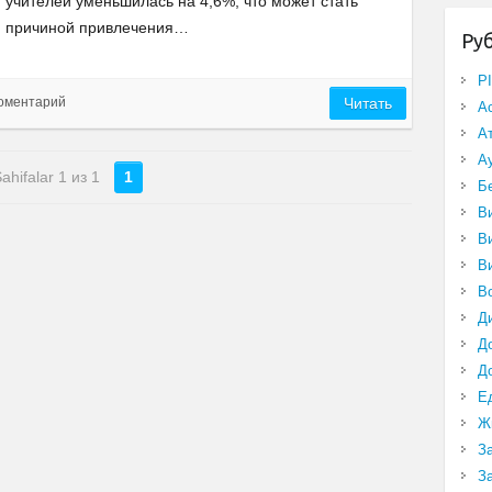
учителей уменьшилась на 4,6%, что может стать
причиной привлечения…
Ру
P
коментарий
Читать
А
А
А
ahifalar 1 из 1
1
Б
В
В
В
В
Д
Д
Д
Е
Ж
З
З