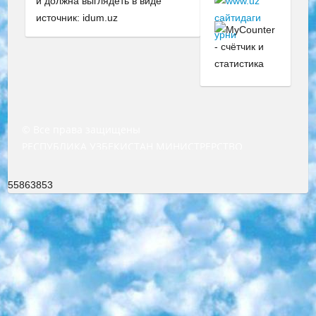
и должна выглядеть в виде
источник: idum.uz
© Все права защищены
РЕСПУБЛИКА УЗБЕКИСТАН МИНИСТРЕРСТВО ДОШКОЛЬНОГО И ШКОЛЬНОГО ОБРАЗОВАНИЯ КОМАНДА в общеобразовательных учреждениях в 2023-2024 учебном году организация и проведение итоговой государственной аттестации обучающихся о Министра дошкольного и школьного образования Республики Узбекистан от 4 марта 2008 года (постановлением Минюста от 20 марта 2008 года № 1778 государственной регистрации) «Итоговое состояние учащихся общего среднего образования на основании положения об утверждении положения об аттестации общего среднего образования выпускной экзамен студентов в образовательных учреждениях в 2023-2024 учебном году В целях организации и прохождения аттестации приказываю: 1. Следующее: перечень предметов, по которым будет проводиться итоговая государственная аттестация и экзамен формы перевода согласно приложению 1; сертификаты международного образца, оценивающие уровень владения иностранными языками перечень согласно приложению 2; 2. Педагогический при специализированных образовательных учреждениях. научно-практический центр квалификации и международной оценки (Д.Давидова) 2024 г. До 25 марта: задания по предметам, по которым будет проводиться итоговая аттестация разработка и утверждение технических условий; итоговая аттестация на основании разработанного предметного задания разработка вопросов по предметам (устно и письменно), экзамен передача; общеобразовательные средние школы и специальные учебные заведения учащиеся выпускных классов школ и интернатов в агентской системе подготовка базы данных экзаменационных материалов и критериев оценки; перевод базы экзаменационных материалов на все языки обучения подать в Республиканский образовательный центр для изготовления; варианты экзаменов на основе разработанных контрольных материалов пусть будут поставлены задачи формирования. 3. Республиканский образовательный центр (Ш.Худайкулов) до 5 апреля 2024 года. до: база данных предоставленных экзаменационных материалов на все языки обучения перевод и экспертиза; для слепых, слабовидящих, глухих, слабослышащих и умственно отсталых детей учащиеся выпускных классов специализированных школ и школ-интернатов база данных экзаменационных материалов на всех преподаваемых языках подготовка критериев оценки; специализированные школы для умственно отсталых детей и технологии для учащихся выпускных классов школ-интернатов разработка соответствующих рекомендаций и критериев проведения ЕГЭ по естествознанию давать задания. 4. Педагогический при специализированных образовательных учреждениях. Научно-практический центр навыков и международной оценки (Д.Давидова), Республика образовательный центр (Худайкулов Ш.) итоговый государственный аттестационный экзамен ориентирован на творческое и логическое мышление при подготовке базы материалов учитывать введение заданий. 5. Следует отметить, что: сертификат государственного образца о знании общеобразовательного предмета и как минимум национальный уровень B1 по предметам на иностранных языках, указанным в Приложении 2. или международно признанный сертификат эквивалентного уровня студенты, изучающие определенный предмет, освобождаются от экзамена; по соответствующим предметам запланирована итоговая государственная аттестация за день до дня, путем жеребьевки Рабочей группой (в письменной форме по предметам, проводимым в форме) из числа сформированных вариантов выбрано 2 варианта; 2 выбранных варианта экзамена анонсированы на официальном сайте министерства и все выпускники по всей стране на основе этих вариантов проводит итоговую государственную аттестацию. 6. Государственное образование учащихся средних общеобразовательных учреждений. знания в соответствии с квалификационными требованиями, которые необходимо приобрести на основании стандартов итоговый (выпускной) контроль для 9 и 11 классов в целях тестирования Экзамены (далее – экзамены) состоят из предметов, перечисленных в приложении 1. будет сделано. 7. Экзамены пройдут с 26 мая по 15 июня 2024 г. (кроме науки физического воспитания). 8. Физическая для учащихся 9 классов общесредних образовательных учреждений. Экзамены по предмету «Образование, квалификация медицина» 1-6 мая 2024 года. сотрудники перевести под присмотр (с отклонениями в физическом или умственном развитии) специализированная школа для детей, школы-интернаты и со сколиозом школы-интернаты санаторного типа для больных детей исключены). 9. Он был слепым, слабовидящим и имел нарушения опорно-двигательного аппарата. экзамены в специализированных школах и интернатах для детей должны проводиться исходя из требований, предъявляемых к общеобразовательным учреждениям (физкультура кроме науки). 10. Специализированная школа для глухих и слабослышащих детей. и экзамены в интернатах и быть реализован в виде письменного теста по математике. 11. Специальность для умственно отсталых детей. Для 9 класса Родной язык и литературное письмо Государственный язык (язык обучения – узбекский). для неклассов) написано Математическое письмо Письменная/устная история Узбекистана Физическое воспитание практично Итоговый контроль Для 11 класса Написание родного языка и литературы (эссе) Математическое письмо Узбекский язык (обучение на узбекском языке) не посещающее общее среднее образование для учреждений)/Образовательное учреждение выбор письменный и устный Иностранный язык письменный/устный Письменная/устная история Узбекистана *По выбору студента:  Химия  Физика  Основы государственного права  География 10 бесплатных образовательных ресурсов - Мы составили подборку онлайн-проектов с интерактивными упражнениями, видеолекциями и статьями. Они помогут вам обрести новые и освежить старые знания бесплатно. 1. «ИНТУИТ» Старейшая образовательная площадка Рунета. Здесь вы найдёте сотни текстовых и видеокурсов на десятки различных тем — от программирования до психологии. Многие курсы подготовлены российскими университетами и крупными международными компаниями вроде Intel и Microsoft. Самостоятельное обучение бесплатное, но желающие могут оплатить услуги персональных наставников. 2. «Смартия» знакомит с актуальными профессиями и подсказывает, как им обучаться. Выбрав заинтересовавшую вас специальность — SMM-специалист, фотограф, веб-дизайнер или другую, — увидите список необходимых для неё умений. Чтобы вы могли освоить их самостоятельно, для каждого умения площадка отображает подборку ссылок на учебные материалы. Хотя «Смартия» ориентируется на русскоязычную аудиторию, часть контента всё же доступна только на английском. 3. «Лекторий Физтеха» Проект Московского физико-технического института (Физтеха). С его помощью вы можете смотреть онлайн серии лекций, записанные на видео в этом вузе. В числе доступных предметов — физика, биология, химия, информационные технологии и другие. К некоторым лекциям администрация ресурса прилагает готовые конспекты, которые можно скачивать в PDF-формате. 4. ITMOcourses Онлайн-площадка Санкт-Петербургского национального исследовательского университета информационных технологий, механики и оптики (ИТМО). Ресурс предоставляет свободный доступ к курсам, разработанным в этом вузе. Каталог материалов разбит на четыре категории: «Оптические системы и технологии», «Приборостроение и робототехника», «Информационные технологии» и «Биотехнологии». Курсы состоят из видеолекций, интерактивных демонстраций и заданий. 5. «КиберЛенинка» Электронная научная библиотека открытого доступа. Каталог площадки регулярно обрастает текстами статей из различных научных изданий. Сгруппированные по журналам и рубрикам публикации можно читать онлайн или скачивать целиком в PDF-формате. Проект нацелен на популяризацию науки за счёт открытого доступа к качественной информации. 6. «ПостНаука» На этом ресурсе публикуют подборки видеолекций, составленные экспертами из разных отраслей и объединённые общими темами. Среди них, к примеру, есть серии «Биоинформатика и геномика», «Культура средневековой Скандинавии» и Cinema Studies о теории кино. Каждая подборка лекций — логически связанная история, рассказанная экспертом от первого лица. Кроме того, на сайте появляются научно-образовательные статьи и тесты на разные темы. 7. «Newочём» Команда проекта «Newочём» отбирает самые интересные тексты из англоязычных СМИ и переводит те из них, за которые голосуют участники сообщества «ВКонтакте». По большей части это научно-популярные статьи. Редакторы придумывают лишь заголовки, в остальном содержание переводов соответствует оригиналам. Полные тексты можно читать прямо в социальной сети. 8. InternetUrok Онлайн-база материалов по основным дисциплинам школьной программы. Информация на сайте структурирована по классам, предметам и темам (урокам). Каждый урок состоит из видеолекций и конспектов. Есть также интерактивные тренажёры и тесты для закрепления пройденного материала. Даже если вы давно окончили школу, возможность повторить программу старших классов всегда может пригодиться. 9. Edutainme Ещё один ресурс об образовании. В отличие от Newtonew, как мне кажется, Edutainme больше ориентируется на представителей индустрии: педагогов, предпринимателей, разработчиков образовательных проектов. Но и любой, кто просто стремится к саморазвитию, найдёт на сайте много полезного и интересного для себя. Например, информацию о новых курсах и образовательных сервисах. 10. Newtonew Онлайн-медиа об образовании и обучении в широком смысле. Авторы Newtonew пишут об инструментах, заведениях, тактиках и стратегиях, которые помогают учить других и получать новые знания самостоятельно. На этой площадке вы найдёте новости, обзоры, аналитические мате
55863853