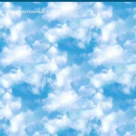
Образовательный портал
РЕСПУБЛИКА УЗБЕКИСТАН МИНИСТРЕРСТВО ДОШКОЛЬНОГО И ШКОЛЬНОГО ОБРАЗОВАНИЯ КОМАНДА в общеобразовательных учреждениях в 2023-2024 учебном году организация и проведение итоговой государственной аттестации обучающихся о Министра дошкольного и школьного образования Республики Узбекистан от 4 марта 2008 года (постановлением Минюста от 20 марта 2008 года № 1778 государственной регистрации) «Итоговое состояние учащихся общего среднего образования на основании положения об утверждении положения об аттестации общего среднего образования выпускной экзамен студентов в образовательных учреждениях в 2023-2024 учебном году В целях организации и прохождения аттестации приказываю: 1. Следующее: перечень предметов, по которым будет проводиться итоговая государственная аттестация и экзамен формы перевода согласно приложению 1; сертификаты международного образца, оценивающие уровень владения иностранными языками перечень согласно приложению 2; 2. Педагогический при специализированных образовательных учреждениях. научно-практический центр квалификации и международной оценки (Д.Давидова) 2024 г. До 25 марта: задания по предметам, по которым будет проводиться итоговая аттестация разработка и утверждение технических условий; итоговая аттестация на основании разработанного предметного задания разработка вопросов по предметам (устно и письменно), экзамен передача; общеобразовательные средние школы и специальные учебные заведения учащиеся выпускных классов школ и интернатов в агентской системе подготовка базы данных экзаменационных материалов и критериев оценки; перевод базы экзаменационных материалов на все языки обучения подать в Республиканский образовательный центр для изготовления; варианты экзаменов на основе разработанных контрольных материалов пусть будут поставлены задачи формирования. 3. Республиканский образовательный центр (Ш.Худайкулов) до 5 апреля 2024 года. до: база данных предоставленных экзаменационных материалов на все языки обучения перевод и экспертиза; для слепых, слабовидящих, глухих, слабослышащих и умственно отсталых детей учащиеся выпускных классов специализированных школ и школ-интернатов база данных экзаменационных материалов на всех преподаваемых языках подготовка критериев оценки; специализированные школы для умственно отсталых детей и технологии для учащихся выпускных классов школ-интернатов разработка соответствующих рекомендаций и критериев проведения ЕГЭ по естествознанию давать задания. 4. Педагогический при специализированных образовательных учреждениях. Научно-практический центр навыков и международной оценки (Д.Давидова), Республика образовательный центр (Худайкулов Ш.) итоговый государственный аттестационный экзамен ориентирован на творческое и логическое мышление при подготовке базы материалов учитывать введение заданий. 5. Следует отметить, что: сертификат государственного образца о знании общеобразовательного предмета и как минимум национальный уровень B1 по предметам на иностранных языках, указанным в Приложении 2. или международно признанный сертификат эквивалентного уровня студенты, изучающие определенный предмет, освобождаются от экзамена; по соответствующим предметам запланирована итоговая государственная аттестация за день до дня, путем жеребьевки Рабочей группой (в письменной форме по предметам, проводимым в форме) из числа сформированных вариантов выбрано 2 варианта; 2 выбранных варианта экзамена анонсированы на официальном сайте министерства и все выпускники по всей стране на основе этих вариантов проводит итоговую государственную аттестацию. 6. Государственное образование учащихся средних общеобразовательных учреждений. знания в соответствии с квалификационными требованиями, которые необходимо приобрести на основании стандартов итоговый (выпускной) контроль для 9 и 11 классов в целях тестирования Экзамены (далее – экзамены) состоят из предметов, перечисленных в приложении 1. будет сделано. 7. Экзамены пройдут с 26 мая по 15 июня 2024 г. (кроме науки физического воспитания). 8. Физическая для учащихся 9 классов общесредних образовательных учреждений. Экзамены по предмету «Образование, квалификация медицина» 1-6 мая 2024 года. сотрудники перевести под присмотр (с отклонениями в физическом или умственном развитии) специализированная школа для детей, школы-интернаты и со сколиозом школы-интернаты санаторного типа для больных детей исключены). 9. Он был слепым, слабовидящим и имел нарушения опорно-двигательного аппарата. экзамены в специализированных школах и интернатах для детей должны проводиться исходя из требований, предъявляемых к общеобразовательным учреждениям (физкультура кроме науки). 10. Специализированная школа для глухих и слабослышащих детей. и экзамены в интернатах и быть реализован в виде письменного теста по математике. 11. Специальность для умственно отсталых детей. Для 9 класса Родной язык и литературное письмо Государственный язык (язык обучения – узбекский). для неклассов) написано Математическое письмо Письменная/устная история Узбекистана Физическое воспитание практично Итоговый контроль Для 11 класса Написание родного языка и литературы (эссе) Математическое письмо Узбекский язык (обучение на узбекском языке) не посещающее общее среднее образование для учреждений)/Образовательное учреждение выбор письменный и устный Иностранный язык письменный/устный Письменная/устная история Узбекистана *По выбору студента:  Химия  Физика  Основы государственного права  География 10 бесплатных образовательных ресурсов - Мы составили подборку онлайн-проектов с интерактивными упражнениями, видеолекциями и статьями. Они помогут вам обрести новые и освежить старые знания бесплатно. 1. «ИНТУИТ» Старейшая образовательная площадка Рунета. Здесь вы найдёте сотни текстовых и видеокурсов на десятки различных тем — от программирования до психологии. Многие курсы подготовлены российскими университетами и крупными международными компаниями вроде Intel и Microsoft. Самостоятельное обучение бесплатное, но желающие могут оплатить услуги персональных наставников. 2. «Смартия» знакомит с актуальными профессиями и подсказывает, как им обучаться. Выбрав заинтересовавшую вас специальность — SMM-специалист, фотограф, веб-дизайнер или другую, — увидите список необходимых для неё умений. Чтобы вы могли освоить их самостоятельно, для каждого умения площадка отображает подборку ссылок на учебные материалы. Хотя «Смартия» ориентируется на русскоязычную аудиторию, часть контента всё же доступна только на английском. 3. «Лекторий Физтеха» Проект Московского физико-технического института (Физтеха). С его помощью вы можете смотреть онлайн серии лекций, записанные на видео в этом вузе. В числе доступных предметов — физика, биология, химия, информационные технологии и другие. К некоторым лекциям администрация ресурса прилагает готовые конспекты, которые можно скачивать в PDF-формате. 4. ITMOcourses Онлайн-площадка Санкт-Петербургского национального исследовательского университета информационных технологий, механики и оптики (ИТМО). Ресурс предоставляет свободный доступ к курсам, разработанным в этом вузе. Каталог материалов разбит на четыре категории: «Оптические системы и технологии», «Приборостроение и робототехника», «Информационные технологии» и «Биотехнологии». Курсы состоят из видеолекций, интерактивных демонстраций и заданий. 5. «КиберЛенинка» Электронная научная библиотека открытого доступа. Каталог площадки регулярно обрастает текстами статей из различных научных изданий. Сгруппированные по журналам и рубрикам публикации можно читать онлайн или скачивать целиком в PDF-формате. Проект нацелен на популяризацию науки за счёт открытого доступа к качественной информации. 6. «ПостНаука» На этом ресурсе публикуют подборки видеолекций, составленные экспертами из разных отраслей и объединённые общими темами. Среди них, к примеру, есть серии «Биоинформатика и геномика», «Культура средневековой Скандинавии» и Cinema Studies о теории кино. Каждая подборка лекций — логически связанная история, рассказанная экспертом от первого лица. Кроме того, на сайте появляются научно-образовательные статьи и тесты на разные темы. 7. «Newочём» Команда проекта «Newочём» отбирает самые интересные тексты из англоязычных СМИ и переводит те из них, за которые голосуют участники сообщества «ВКонтакте». По большей части это научно-популярные статьи. Редакторы придумывают лишь заголовки, в остальном содержание переводов соответствует оригиналам. Полные тексты можно читать прямо в социальной сети. 8. InternetUrok Онлайн-база материалов по основным дисциплинам школьной программы. Информация на сайте структурирована по классам, предметам и темам (урокам). Каждый урок состоит из видеолекций и конспектов. Есть также интерактивные тренажёры и тесты для закрепления пройденного материала. Даже если вы давно окончили школу, возможность повторить программу старших классов всегда может пригодиться. 9. Edutainme Ещё один ресурс об образовании. В отличие от Newtonew, как мне кажется, Edutainme больше ориентируется на представителей индустрии: педагогов, предпринимателей, разработчиков образовательных проектов. Но и любой, кто просто стремится к саморазвитию, найдёт на сайте много полезного и интересного для себя. Например, информацию о новых курсах и образовательных сервисах. 10. Newtonew Онлайн-медиа об образовании и обучении в широком смысле. Авторы Newtonew пишут об инструментах, заведениях, тактиках и стратегиях, которые помогают учить других и получать новые знания самостоятельно. На этой площадке вы найдёте новости, обзоры, аналитические мат