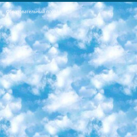
Образовательный портал
РЕСПУБЛИКА УЗБЕКИСТАН МИНИСТРЕРСТВО ДОШКОЛЬНОГО И ШКОЛЬНОГО ОБРАЗОВАНИЯ КОМАНДА в общеобразовательных учреждениях в 2023-2024 учебном году организация и проведение итоговой государственной аттестации обучающихся о Министра дошкольного и школьного образования Республики Узбекистан от 4 марта 2008 года (постановлением Минюста от 20 марта 2008 года № 1778 государственной регистрации) «Итоговое состояние учащихся общего среднего образования на основании положения об утверждении положения об аттестации общего среднего образования выпускной экзамен студентов в образовательных учреждениях в 2023-2024 учебном году В целях организации и прохождения аттестации приказываю: 1. Следующее: перечень предметов, по которым будет проводиться итоговая государственная аттестация и экзамен формы перевода согласно приложению 1; сертификаты международного образца, оценивающие уровень владения иностранными языками перечень согласно приложению 2; 2. Педагогический при специализированных образовательных учреждениях. научно-практический центр квалификации и международной оценки (Д.Давидова) 2024 г. До 25 марта: задания по предметам, по которым будет проводиться итоговая аттестация разработка и утверждение технических условий; итоговая аттестация на основании разработанного предметного задания разработка вопросов по предметам (устно и письменно), экзамен передача; общеобразовательные средние школы и специальные учебные заведения учащиеся выпускных классов школ и интернатов в агентской системе подготовка базы данных экзаменационных материалов и критериев оценки; перевод базы экзаменационных материалов на все языки обучения подать в Республиканский образовательный центр для изготовления; варианты экзаменов на основе разработанных контрольных материалов пусть будут поставлены задачи формирования. 3. Республиканский образовательный центр (Ш.Худайкулов) до 5 апреля 2024 года. до: база данных предоставленных экзаменационных материалов на все языки обучения перевод и экспертиза; для слепых, слабовидящих, глухих, слабослышащих и умственно отсталых детей учащиеся выпускных классов специализированных школ и школ-интернатов база данных экзаменационных материалов на всех преподаваемых языках подготовка критериев оценки; специализированные школы для умственно отсталых детей и технологии для учащихся выпускных классов школ-интернатов разработка соответствующих рекомендаций и критериев проведения ЕГЭ по естествознанию давать задания. 4. Педагогический при специализированных образовательных учреждениях. Научно-практический центр навыков и международной оценки (Д.Давидова), Республика образовательный центр (Худайкулов Ш.) итоговый государственный аттестационный экзамен ориентирован на творческое и логическое мышление при подготовке базы материалов учитывать введение заданий. 5. Следует отметить, что: сертификат государственного образца о знании общеобразовательного предмета и как минимум национальный уровень B1 по предметам на иностранных языках, указанным в Приложении 2. или международно признанный сертификат эквивалентного уровня студенты, изучающие определенный предмет, освобождаются от экзамена; по соответствующим предметам запланирована итоговая государственная аттестация за день до дня, путем жеребьевки Рабочей группой (в письменной форме по предметам, проводимым в форме) из числа сформированных вариантов выбрано 2 варианта; 2 выбранных варианта экзамена анонсированы на официальном сайте министерства и все выпускники по всей стране на основе этих вариантов проводит итоговую государственную аттестацию. 6. Государственное образование учащихся средних общеобразовательных учреждений. знания в соответствии с квалификационными требованиями, которые необходимо приобрести на основании стандартов итоговый (выпускной) контроль для 9 и 11 классов в целях тестирования Экзамены (далее – экзамены) состоят из предметов, перечисленных в приложении 1. будет сделано. 7. Экзамены пройдут с 26 мая по 15 июня 2024 г. (кроме науки физического воспитания). 8. Физическая для учащихся 9 классов общесредних образовательных учреждений. Экзамены по предмету «Образование, квалификация медицина» 1-6 мая 2024 года. сотрудники перевести под присмотр (с отклонениями в физическом или умственном развитии) специализированная школа для детей, школы-интернаты и со сколиозом школы-интернаты санаторного типа для больных детей исключены). 9. Он был слепым, слабовидящим и имел нарушения опорно-двигательного аппарата. экзамены в специализированных школах и интернатах для детей должны проводиться исходя из требований, предъявляемых к общеобразовательным учреждениям (физкультура кроме науки). 10. Специализированная школа для глухих и слабослышащих детей. и экзамены в интернатах и быть реализован в виде письменного теста по математике. 11. Специальность для умственно отсталых детей. Для 9 класса Родной язык и литературное письмо Государственный язык (язык обучения – узбекский). для неклассов) написано Математическое письмо Письменная/устная история Узбекистана Физическое воспитание практично Итоговый контроль Для 11 класса Написание родного языка и литературы (эссе) Математическое письмо Узбекский язык (обучение на узбекском языке) не посещающее общее среднее образование для учреждений)/Образовательное учреждение выбор письменный и устный Иностранный язык письменный/устный Письменная/устная история Узбекистана *По выбору студента:  Химия  Физика  Основы государственного права  География 10 бесплатных образовательных ресурсов - Мы составили подборку онлайн-проектов с интерактивными упражнениями, видеолекциями и статьями. Они помогут вам обрести новые и освежить старые знания бесплатно. 1. «ИНТУИТ» Старейшая образовательная площадка Рунета. Здесь вы найдёте сотни текстовых и видеокурсов на десятки различных тем — от программирования до психологии. Многие курсы подготовлены российскими университетами и крупными международными компаниями вроде Intel и Microsoft. Самостоятельное обучение бесплатное, но желающие могут оплатить услуги персональных наставников. 2. «Смартия» знакомит с актуальными профессиями и подсказывает, как им обучаться. Выбрав заинтересовавшую вас специальность — SMM-специалист, фотограф, веб-дизайнер или другую, — увидите список необходимых для неё умений. Чтобы вы могли освоить их самостоятельно, для каждого умения площадка отображает подборку ссылок на учебные материалы. Хотя «Смартия» ориентируется на русскоязычную аудиторию, часть контента всё же доступна только на английском. 3. «Лекторий Физтеха» Проект Московского физико-технического института (Физтеха). С его помощью вы можете смотреть онлайн серии лекций, записанные на видео в этом вузе. В числе доступных предметов — физика, биология, химия, информационные технологии и другие. К некоторым лекциям администрация ресурса прилагает готовые конспекты, которые можно скачивать в PDF-формате. 4. ITMOcourses Онлайн-площадка Санкт-Петербургского национального исследовательского университета информационных технологий, механики и оптики (ИТМО). Ресурс предоставляет свободный доступ к курсам, разработанным в этом вузе. Каталог материалов разбит на четыре категории: «Оптические системы и технологии», «Приборостроение и робототехника», «Информационные технологии» и «Биотехнологии». Курсы состоят из видеолекций, интерактивных демонстраций и заданий. 5. «КиберЛенинка» Электронная научная библиотека открытого доступа. Каталог площадки регулярно обрастает текстами статей из различных научных изданий. Сгруппированные по журналам и рубрикам публикации можно читать онлайн или скачивать целиком в PDF-формате. Проект нацелен на популяризацию науки за счёт открытого доступа к качественной информации. 6. «ПостНаука» На этом ресурсе публикуют подборки видеолекций, составленные экспертами из разных отраслей и объединённые общими темами. Среди них, к примеру, есть серии «Биоинформатика и геномика», «Культура средневековой Скандинавии» и Cinema Studies о теории кино. Каждая подборка лекций — логически связанная история, рассказанная экспертом от первого лица. Кроме того, на сайте появляются научно-образовательные статьи и тесты на разные темы. 7. «Newочём» Команда проекта «Newочём» отбирает самые интересные тексты из англоязычных СМИ и переводит те из них, за которые голосуют участники сообщества «ВКонтакте». По большей части это научно-популярные статьи. Редакторы придумывают лишь заголовки, в остальном содержание переводов соответствует оригиналам. Полные тексты можно читать прямо в социальной сети. 8. InternetUrok Онлайн-база материалов по основным дисциплинам школьной программы. Информация на сайте структурирована по классам, предметам и темам (урокам). Каждый урок состоит из видеолекций и конспектов. Есть также интерактивные тренажёры и тесты для закрепления пройденного материала. Даже если вы давно окончили школу, возможность повторить программу старших классов всегда может пригодиться. 9. Edutainme Ещё один ресурс об образовании. В отличие от Newtonew, как мне кажется, Edutainme больше ориентируется на представителей индустрии: педагогов, предпринимателей, разработчиков образовательных проектов. Но и любой, кто просто стремится к саморазвитию, найдёт на сайте много полезного и интересного для себя. Например, информацию о новых курсах и образовательных сервисах. 10. Newtonew Онлайн-медиа об образовании и обучении в широком смысле. Авторы Newtonew пишут об инструментах, заведениях, тактиках и стратегиях, которые помогают учить других и получать новые знания самостоятельно. На этой площадке вы найдёте новости, обзоры, аналитические мат