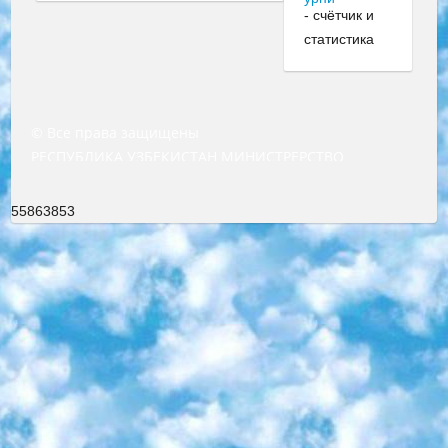
© Все права защищены
РЕСПУБЛИКА УЗБЕКИСТАН МИНИСТРЕРСТВО ДОШКОЛЬНОГО И ШКОЛЬНОГО ОБРАЗОВАНИЯ КОМАНДА в общеобразовательных учреждениях в 2023-2024 учебном году организация и проведение итоговой государственной аттестации обучающихся о Министра дошкольного и школьного образования Республики Узбекистан от 4 марта 2008 года (постановлением Минюста от 20 марта 2008 года № 1778 государственной регистрации) «Итоговое состояние учащихся общего среднего образования на основании положения об утверждении положения об аттестации общего среднего образования выпускной экзамен студентов в образовательных учреждениях в 2023-2024 учебном году В целях организации и прохождения аттестации приказываю: 1. Следующее: перечень предметов, по которым будет проводиться итоговая государственная аттестация и экзамен формы перевода согласно приложению 1; сертификаты международного образца, оценивающие уровень владения иностранными языками перечень согласно приложению 2; 2. Педагогический при специализированных образовательных учреждениях. научно-практический центр квалификации и международной оценки (Д.Давидова) 2024 г. До 25 марта: задания по предметам, по которым будет проводиться итоговая аттестация разработка и утверждение технических условий; итоговая аттестация на основании разработанного предметного задания разработка вопросов по предметам (устно и письменно), экзамен передача; общеобразовательные средние школы и специальные учебные заведения учащиеся выпускных классов школ и интернатов в агентской системе подготовка базы данных экзаменационных материалов и критериев оценки; перевод базы экзаменационных материалов на все языки обучения подать в Республиканский образовательный центр для изготовления; варианты экзаменов на основе разработанных контрольных материалов пусть будут поставлены задачи формирования. 3. Республиканский образовательный центр (Ш.Худайкулов) до 5 апреля 2024 года. до: база данных предоставленных экзаменационных материалов на все языки обучения перевод и экспертиза; для слепых, слабовидящих, глухих, слабослышащих и умственно отсталых детей учащиеся выпускных классов специализированных школ и школ-интернатов база данных экзаменационных материалов на всех преподаваемых языках подготовка критериев оценки; специализированные школы для умственно отсталых детей и технологии для учащихся выпускных классов школ-интернатов разработка соответствующих рекомендаций и критериев проведения ЕГЭ по естествознанию давать задания. 4. Педагогический при специализированных образовательных учреждениях. Научно-практический центр навыков и международной оценки (Д.Давидова), Республика образовательный центр (Худайкулов Ш.) итоговый государственный аттестационный экзамен ориентирован на творческое и логическое мышление при подготовке базы материалов учитывать введение заданий. 5. Следует отметить, что: сертификат государственного образца о знании общеобразовательного предмета и как минимум национальный уровень B1 по предметам на иностранных языках, указанным в Приложении 2. или международно признанный сертификат эквивалентного уровня студенты, изучающие определенный предмет, освобождаются от экзамена; по соответствующим предметам запланирована итоговая государственная аттестация за день до дня, путем жеребьевки Рабочей группой (в письменной форме по предметам, проводимым в форме) из числа сформированных вариантов выбрано 2 варианта; 2 выбранных варианта экзамена анонсированы на официальном сайте министерства и все выпускники по всей стране на основе этих вариантов проводит итоговую государственную аттестацию. 6. Государственное образование учащихся средних общеобразовательных учреждений. знания в соответствии с квалификационными требованиями, которые необходимо приобрести на основании стандартов итоговый (выпускной) контроль для 9 и 11 классов в целях тестирования Экзамены (далее – экзамены) состоят из предметов, перечисленных в приложении 1. будет сделано. 7. Экзамены пройдут с 26 мая по 15 июня 2024 г. (кроме науки физического воспитания). 8. Физическая для учащихся 9 классов общесредних образовательных учреждений. Экзамены по предмету «Образование, квалификация медицина» 1-6 мая 2024 года. сотрудники перевести под присмотр (с отклонениями в физическом или умственном развитии) специализированная школа для детей, школы-интернаты и со сколиозом школы-интернаты санаторного типа для больных детей исключены). 9. Он был слепым, слабовидящим и имел нарушения опорно-двигательного аппарата. экзамены в специализированных школах и интернатах для детей должны проводиться исходя из требований, предъявляемых к общеобразовательным учреждениям (физкультура кроме науки). 10. Специализированная школа для глухих и слабослышащих детей. и экзамены в интернатах и быть реализован в виде письменного теста по математике. 11. Специальность для умственно отсталых детей. Для 9 класса Родной язык и литературное письмо Государственный язык (язык обучения – узбекский). для неклассов) написано Математическое письмо Письменная/устная история Узбекистана Физическое воспитание практично Итоговый контроль Для 11 класса Написание родного языка и литературы (эссе) Математическое письмо Узбекский язык (обучение на узбекском языке) не посещающее общее среднее образование для учреждений)/Образовательное учреждение выбор письменный и устный Иностранный язык письменный/устный Письменная/устная история Узбекистана *По выбору студента:  Химия  Физика  Основы государственного права  География 10 бесплатных образовательных ресурсов - Мы составили подборку онлайн-проектов с интерактивными упражнениями, видеолекциями и статьями. Они помогут вам обрести новые и освежить старые знания бесплатно. 1. «ИНТУИТ» Старейшая образовательная площадка Рунета. Здесь вы найдёте сотни текстовых и видеокурсов на десятки различных тем — от программирования до психологии. Многие курсы подготовлены российскими университетами и крупными международными компаниями вроде Intel и Microsoft. Самостоятельное обучение бесплатное, но желающие могут оплатить услуги персональных наставников. 2. «Смартия» знакомит с актуальными профессиями и подсказывает, как им обучаться. Выбрав заинтересовавшую вас специальность — SMM-специалист, фотограф, веб-дизайнер или другую, — увидите список необходимых для неё умений. Чтобы вы могли освоить их самостоятельно, для каждого умения площадка отображает подборку ссылок на учебные материалы. Хотя «Смартия» ориентируется на русскоязычную аудиторию, часть контента всё же доступна только на английском. 3. «Лекторий Физтеха» Проект Московского физико-технического института (Физтеха). С его помощью вы можете смотреть онлайн серии лекций, записанные на видео в этом вузе. В числе доступных предметов — физика, биология, химия, информационные технологии и другие. К некоторым лекциям администрация ресурса прилагает готовые конспекты, которые можно скачивать в PDF-формате. 4. ITMOcourses Онлайн-площадка Санкт-Петербургского национального исследовательского университета информационных технологий, механики и оптики (ИТМО). Ресурс предоставляет свободный доступ к курсам, разработанным в этом вузе. Каталог материалов разбит на четыре категории: «Оптические системы и технологии», «Приборостроение и робототехника», «Информационные технологии» и «Биотехнологии». Курсы состоят из видеолекций, интерактивных демонстраций и заданий. 5. «КиберЛенинка» Электронная научная библиотека открытого доступа. Каталог площадки регулярно обрастает текстами статей из различных научных изданий. Сгруппированные по журналам и рубрикам публикации можно читать онлайн или скачивать целиком в PDF-формате. Проект нацелен на популяризацию науки за счёт открытого доступа к качественной информации. 6. «ПостНаука» На этом ресурсе публикуют подборки видеолекций, составленные экспертами из разных отраслей и объединённые общими темами. Среди них, к примеру, есть серии «Биоинформатика и геномика», «Культура средневековой Скандинавии» и Cinema Studies о теории кино. Каждая подборка лекций — логически связанная история, рассказанная экспертом от первого лица. Кроме того, на сайте появляются научно-образовательные статьи и тесты на разные темы. 7. «Newочём» Команда проекта «Newочём» отбирает самые интересные тексты из англоязычных СМИ и переводит те из них, за которые голосуют участники сообщества «ВКонтакте». По большей части это научно-популярные статьи. Редакторы придумывают лишь заголовки, в остальном содержание переводов соответствует оригиналам. Полные тексты можно читать прямо в социальной сети. 8. InternetUrok Онлайн-база материалов по основным дисциплинам школьной программы. Информация на сайте структурирована по классам, предметам и темам (урокам). Каждый урок состоит из видеолекций и конспектов. Есть также интерактивные тренажёры и тесты для закрепления пройденного материала. Даже если вы давно окончили школу, возможность повторить программу старших классов всегда может пригодиться. 9. Edutainme Ещё один ресурс об образовании. В отличие от Newtonew, как мне кажется, Edutainme больше ориентируется на представителей индустрии: педагогов, предпринимателей, разработчиков образовательных проектов. Но и любой, кто просто стремится к саморазвитию, найдёт на сайте много полезного и интересного для себя. Например, информацию о новых курсах и образовательных сервисах. 10. Newtonew Онлайн-медиа об образовании и обучении в широком смысле. Авторы Newtonew пишут об инструментах, заведениях, тактиках и стратегиях, которые помогают учить других и получать новые знания самостоятельно. На этой площадке вы найдёте новости, обзоры, аналитические мате
55863853