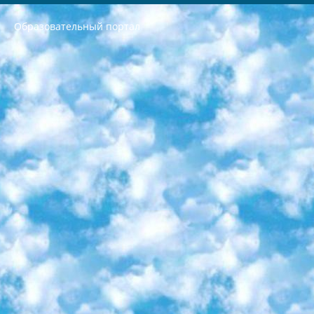
Образовательный портал
РЕСПУБЛИКА УЗБЕКИСТАН МИНИСТРЕРСТВО ДОШКОЛЬНОГО И ШКОЛЬНОГО ОБРАЗОВАНИЯ КОМАНДА в общеобразовательных учреждениях в 2023-2024 учебном году организация и проведение итоговой государственной аттестации обучающихся о Министра дошкольного и школьного образования Республики Узбекистан от 4 марта 2008 года (постановлением Минюста от 20 марта 2008 года № 1778 государственной регистрации) «Итоговое состояние учащихся общего среднего образования на основании положения об утверждении положения об аттестации общего среднего образования выпускной экзамен студентов в образовательных учреждениях в 2023-2024 учебном году В целях организации и прохождения аттестации приказываю: 1. Следующее: перечень предметов, по которым будет проводиться итоговая государственная аттестация и экзамен формы перевода согласно приложению 1; сертификаты международного образца, оценивающие уровень владения иностранными языками перечень согласно приложению 2; 2. Педагогический при специализированных образовательных учреждениях. научно-практический центр квалификации и международной оценки (Д.Давидова) 2024 г. До 25 марта: задания по предметам, по которым будет проводиться итоговая аттестация разработка и утверждение технических условий; итоговая аттестация на основании разработанного предметного задания разработка вопросов по предметам (устно и письменно), экзамен передача; общеобразовательные средние школы и специальные учебные заведения учащиеся выпускных классов школ и интернатов в агентской системе подготовка базы данных экзаменационных материалов и критериев оценки; перевод базы экзаменационных материалов на все языки обучения подать в Республиканский образовательный центр для изготовления; варианты экзаменов на основе разработанных контрольных материалов пусть будут поставлены задачи формирования. 3. Республиканский образовательный центр (Ш.Худайкулов) до 5 апреля 2024 года. до: база данных предоставленных экзаменационных материалов на все языки обучения перевод и экспертиза; для слепых, слабовидящих, глухих, слабослышащих и умственно отсталых детей учащиеся выпускных классов специализированных школ и школ-интернатов база данных экзаменационных материалов на всех преподаваемых языках подготовка критериев оценки; специализированные школы для умственно отсталых детей и технологии для учащихся выпускных классов школ-интернатов разработка соответствующих рекомендаций и критериев проведения ЕГЭ по естествознанию давать задания. 4. Педагогический при специализированных образовательных учреждениях. Научно-практический центр навыков и международной оценки (Д.Давидова), Республика образовательный центр (Худайкулов Ш.) итоговый государственный аттестационный экзамен ориентирован на творческое и логическое мышление при подготовке базы материалов учитывать введение заданий. 5. Следует отметить, что: сертификат государственного образца о знании общеобразовательного предмета и как минимум национальный уровень B1 по предметам на иностранных языках, указанным в Приложении 2. или международно признанный сертификат эквивалентного уровня студенты, изучающие определенный предмет, освобождаются от экзамена; по соответствующим предметам запланирована итоговая государственная аттестация за день до дня, путем жеребьевки Рабочей группой (в письменной форме по предметам, проводимым в форме) из числа сформированных вариантов выбрано 2 варианта; 2 выбранных варианта экзамена анонсированы на официальном сайте министерства и все выпускники по всей стране на основе этих вариантов проводит итоговую государственную аттестацию. 6. Государственное образование учащихся средних общеобразовательных учреждений. знания в соответствии с квалификационными требованиями, которые необходимо приобрести на основании стандартов итоговый (выпускной) контроль для 9 и 11 классов в целях тестирования Экзамены (далее – экзамены) состоят из предметов, перечисленных в приложении 1. будет сделано. 7. Экзамены пройдут с 26 мая по 15 июня 2024 г. (кроме науки физического воспитания). 8. Физическая для учащихся 9 классов общесредних образовательных учреждений. Экзамены по предмету «Образование, квалификация медицина» 1-6 мая 2024 года. сотрудники перевести под присмотр (с отклонениями в физическом или умственном развитии) специализированная школа для детей, школы-интернаты и со сколиозом школы-интернаты санаторного типа для больных детей исключены). 9. Он был слепым, слабовидящим и имел нарушения опорно-двигательного аппарата. экзамены в специализированных школах и интернатах для детей должны проводиться исходя из требований, предъявляемых к общеобразовательным учреждениям (физкультура кроме науки). 10. Специализированная школа для глухих и слабослышащих детей. и экзамены в интернатах и быть реализован в виде письменного теста по математике. 11. Специальность для умственно отсталых детей. Для 9 класса Родной язык и литературное письмо Государственный язык (язык обучения – узбекский). для неклассов) написано Математическое письмо Письменная/устная история Узбекистана Физическое воспитание практично Итоговый контроль Для 11 класса Написание родного языка и литературы (эссе) Математическое письмо Узбекский язык (обучение на узбекском языке) не посещающее общее среднее образование для учреждений)/Образовательное учреждение выбор письменный и устный Иностранный язык письменный/устный Письменная/устная история Узбекистана *По выбору студента:  Химия  Физика  Основы государственного права  География 10 бесплатных образовательных ресурсов - Мы составили подборку онлайн-проектов с интерактивными упражнениями, видеолекциями и статьями. Они помогут вам обрести новые и освежить старые знания бесплатно. 1. «ИНТУИТ» Старейшая образовательная площадка Рунета. Здесь вы найдёте сотни текстовых и видеокурсов на десятки различных тем — от программирования до психологии. Многие курсы подготовлены российскими университетами и крупными международными компаниями вроде Intel и Microsoft. Самостоятельное обучение бесплатное, но желающие могут оплатить услуги персональных наставников. 2. «Смартия» знакомит с актуальными профессиями и подсказывает, как им обучаться. Выбрав заинтересовавшую вас специальность — SMM-специалист, фотограф, веб-дизайнер или другую, — увидите список необходимых для неё умений. Чтобы вы могли освоить их самостоятельно, для каждого умения площадка отображает подборку ссылок на учебные материалы. Хотя «Смартия» ориентируется на русскоязычную аудиторию, часть контента всё же доступна только на английском. 3. «Лекторий Физтеха» Проект Московского физико-технического института (Физтеха). С его помощью вы можете смотреть онлайн серии лекций, записанные на видео в этом вузе. В числе доступных предметов — физика, биология, химия, информационные технологии и другие. К некоторым лекциям администрация ресурса прилагает готовые конспекты, которые можно скачивать в PDF-формате. 4. ITMOcourses Онлайн-площадка Санкт-Петербургского национального исследовательского университета информационных технологий, механики и оптики (ИТМО). Ресурс предоставляет свободный доступ к курсам, разработанным в этом вузе. Каталог материалов разбит на четыре категории: «Оптические системы и технологии», «Приборостроение и робототехника», «Информационные технологии» и «Биотехнологии». Курсы состоят из видеолекций, интерактивных демонстраций и заданий. 5. «КиберЛенинка» Электронная научная библиотека открытого доступа. Каталог площадки регулярно обрастает текстами статей из различных научных изданий. Сгруппированные по журналам и рубрикам публикации можно читать онлайн или скачивать целиком в PDF-формате. Проект нацелен на популяризацию науки за счёт открытого доступа к качественной информации. 6. «ПостНаука» На этом ресурсе публикуют подборки видеолекций, составленные экспертами из разных отраслей и объединённые общими темами. Среди них, к примеру, есть серии «Биоинформатика и геномика», «Культура средневековой Скандинавии» и Cinema Studies о теории кино. Каждая подборка лекций — логически связанная история, рассказанная экспертом от первого лица. Кроме того, на сайте появляются научно-образовательные статьи и тесты на разные темы. 7. «Newочём» Команда проекта «Newочём» отбирает самые интересные тексты из англоязычных СМИ и переводит те из них, за которые голосуют участники сообщества «ВКонтакте». По большей части это научно-популярные статьи. Редакторы придумывают лишь заголовки, в остальном содержание переводов соответствует оригиналам. Полные тексты можно читать прямо в социальной сети. 8. InternetUrok Онлайн-база материалов по основным дисциплинам школьной программы. Информация на сайте структурирована по классам, предметам и темам (урокам). Каждый урок состоит из видеолекций и конспектов. Есть также интерактивные тренажёры и тесты для закрепления пройденного материала. Даже если вы давно окончили школу, возможность повторить программу старших классов всегда может пригодиться. 9. Edutainme Ещё один ресурс об образовании. В отличие от Newtonew, как мне кажется, Edutainme больше ориентируется на представителей индустрии: педагогов, предпринимателей, разработчиков образовательных проектов. Но и любой, кто просто стремится к саморазвитию, найдёт на сайте много полезного и интересного для себя. Например, информацию о новых курсах и образовательных сервисах. 10. Newtonew Онлайн-медиа об образовании и обучении в широком смысле. Авторы Newtonew пишут об инструментах, заведениях, тактиках и стратегиях, которые помогают учить других и получать новые знания самостоятельно. На этой площадке вы найдёте новости, обзоры, аналитические мат