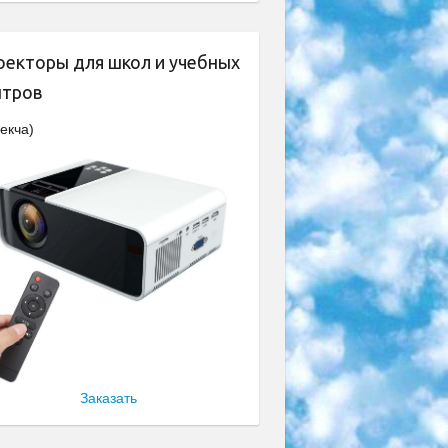
оекторы для школ и учебных
нтров
екча)
Заказать