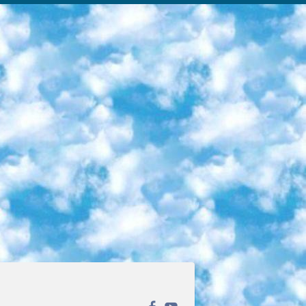
ека открытого доступа. Каталог площадки регулярно обрастает текстами статей из различных научных изданий. Сгруппированные по журналам и рубрикам публикации можно читать онлайн или скачивать целиком в PDF-формате. Проект нацелен на популяризацию науки за счёт открытого доступа к качественной информации. 6. «ПостНаука» На этом ресурсе публикуют подборки видеолекций, составленные экспертами из разных отраслей и объединённые общими темами. Среди них, к примеру, есть серии «Биоинформатика и геномика», «Культура средневековой Скандинавии» и Cinema Studies о теории кино. Каждая подборка лекций — логически связанная история, рассказанная экспертом от первого лица. Кроме того, на сайте появляются научно-образовательные статьи и тесты на разные темы. 7. «Newочём» Команда проекта «Newочём» отбирает самые интересные тексты из англоязычных СМИ и переводит те из них, за которые голосуют участники сообщества «ВКонтакте». По большей части это научно-популярные статьи. Редакторы придумывают лишь заголовки, в остальном содержание переводов соответствует оригиналам. Полные тексты можно читать прямо в социальной сети. 8. InternetUrok Онлайн-база материалов по основным дисциплинам школьной программы. Информация на сайте структурирована по классам, предметам и темам (урокам). Каждый урок состоит из видеолекций и конспектов. Есть также интерактивные тренажёры и тесты для закрепления пройденного материала. Даже если вы давно окончили школу, возможность повторить программу старших классов всегда может пригодиться. 9. Edutainme Ещё один ресурс об образовании. В отличие от Newtonew, как мне кажется, Edutainme больше ориентируется на представителей индустрии: педагогов, предпринимателей, разработчиков образовательных проектов. Но и любой, кто просто стремится к саморазвитию, найдёт на сайте много полезного и интересного для себя. Например, информацию о новых курсах и образовательных сервисах. 10. Newtonew Онлайн-медиа об образовании и обучении в широком смысле. Авторы Newtonew пишут об инструментах, заведениях, тактиках и стратегиях, которые помогают учить других и получать новые знания самостоятельно. На этой площадке вы найдёте новости, обзоры, аналитические мат