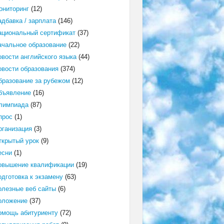
ониторинг
(12)
адбавка / зарплата
(146)
ациональный сертификат
(37)
ачальное образование
(22)
овости английского языка
(44)
овости образования
(374)
бразование за рубежом
(12)
бъявление
(16)
лимпиада
(87)
прос
(1)
рганизация
(3)
ткрытый урок
(9)
есни
(1)
овышение квалификации
(19)
одготовка к экзамену
(63)
олезные веб сайты
(6)
оложение
(37)
омощь абитуриенту
(72)