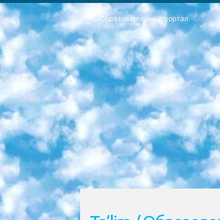
Образовательный портал
РЕСПУБЛИКА УЗБЕКИСТАН МИНИСТРЕРСТВО ДОШКОЛЬНОГО И ШКОЛЬНОГО ОБРАЗОВАНИЯ КОМАНДА в общеобразовательных учреждениях в 2023-2024 учебном году организация и проведение итоговой государственной аттестации обучающихся о Министра дошкольного и школьного образования Республики Узбекистан от 4 марта 2008 года (постановлением Минюста от 20 марта 2008 года № 1778 государственной регистрации) «Итоговое состояние учащихся общего среднего образования на основании положения об утверждении положения об аттестации общего среднего образования выпускной экзамен студентов в образовательных учреждениях в 2023-2024 учебном году В целях организации и прохождения аттестации приказываю: 1. Следующее: перечень предметов, по которым будет проводиться итоговая государственная аттестация и экзамен формы перевода согласно приложению 1; сертификаты международного образца, оценивающие уровень владения иностранными языками перечень согласно приложению 2; 2. Педагогический при специализированных образовательных учреждениях. научно-практический центр квалификации и международной оценки (Д.Давидова) 2024 г. До 25 марта: задания по предметам, по которым будет проводиться итоговая аттестация разработка и утверждение технических условий; итоговая аттестация на основании разработанного предметного задания разработка вопросов по предметам (устно и письменно), экзамен передача; общеобразовательные средние школы и специальные учебные заведения учащиеся выпускных классов школ и интернатов в агентской системе подготовка базы данных экзаменационных материалов и критериев оценки; перевод базы экзаменационных материалов на все языки обучения подать в Республиканский образовательный центр для изготовления; варианты экзаменов на основе разработанных контрольных материалов пусть будут поставлены задачи формирования. 3. Республиканский образовательный центр (Ш.Худайкулов) до 5 апреля 2024 года. до: база данных предоставленных экзаменационных материалов на все языки обучения перевод и экспертиза; для слепых, слабовидящих, глухих, слабослышащих и умственно отсталых детей учащиеся выпускных классов специализированных школ и школ-интернатов база данных экзаменационных материалов на всех преподаваемых языках подготовка критериев оценки; специализированные школы для умственно отсталых детей и технологии для учащихся выпускных классов школ-интернатов разработка соответствующих рекомендаций и критериев проведения ЕГЭ по естествознанию давать задания. 4. Педагогический при специализированных образовательных учреждениях. Научно-практический центр навыков и международной оценки (Д.Давидова), Республи