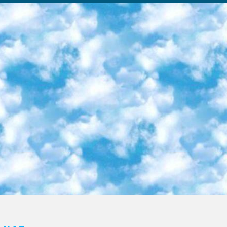
ка образовательный центр (Худайкулов Ш.) итоговый государственный аттестационный экзамен ориентирован на творческое и логическое мышление при подготовке базы материалов учитывать введение заданий. 5. Следует отметить, что: сертификат государственного образца о знании общеобразовательного предмета и как минимум национальный уровень B1 по предметам на иностранных языках, указанным в Приложении 2. или международно признанный сертификат эквивалентного уровня студенты, изучающие определенный предмет, освобождаются от экзамена; по соответствующим предметам запланирована итоговая государственная аттестация за день до дня, путем жеребьевки Рабочей группой (в письменной форме по предметам, проводимым в форме) из числа сформированных вариантов выбрано 2 варианта; 2 выбранных варианта экзамена анонсированы на официальном сайте министерства и все выпускники по всей стране на основе этих вариантов проводит итоговую государственную аттестацию. 6. Государственное образование учащихся средних общеобразовательных учреждений. знания в соответствии с квалификационными требованиями, которые необходимо приобрести на основании стандартов итоговый (выпускной) контроль для 9 и 11 классов в целях тестирования Экзамены (далее – экзамены) состоят из предметов, перечисленных в приложении 1. будет сделано. 7. Экзамены пройдут с 26 мая по 15 июня 2024 г. (кроме науки физического воспитания). 8. Физическая для учащихся 9 классов общесредних образовательных учреждений. Экзамены по предмету «Образование, квалификация медицина» 1-6 мая 2024 года. сотрудники перевести под присмотр (с отклонениями в физическом или умственном развитии) специализированная школа для детей, школы-интернаты и со сколиозом школы-интернаты санаторного типа для больных детей исключены). 9. Он был слепым, слабовидящим и имел нарушения опорно-двигательного аппарата. экзамены в специализированных школах и интернатах для детей должны проводиться исходя из требований, предъявляемых к общеобразовательным учреждениям (физкультура кроме науки). 10. Специализированная школа для глухих и слабослышащих детей. и экзамены в интернатах и быть реализован в виде письменного теста по математике. 11. Специальность для умственно отсталых детей. Для 9 класса Родной язык и литературное письмо Государственный язык (язык обучения – узбекский). для неклассов) написано Математическое письмо Письменная/устная история Узбекистана Физическое воспитание практично Итоговый контроль Для 11 класса Написание родного языка и литературы (эссе) Математическое письмо Узбекский язык (обучение на узбекском языке) не посещающее общее среднее образование для учреждений)/Образовательное учреждение выбор письменный и устный Иностранный язык письменный/устный Письменная/устная история Узбекистана *По выбору студента:  Химия  Физика  Основы государственного права  География 10 бесплатных образовательных ресурсов - Мы составили подборку онлайн-проектов с интерактивными упражнениями, видеолекциями и статьями. Они помогут вам обрести новые и освежить старые знания бесплатно. 1. «ИНТУИТ» Старейшая образовательная площадка Рунета. Здесь вы найдёте сотни текстовых и видеокурсов на десятки различных тем — от программирования до психологии. Многие курсы подготовлены российскими университетами и крупными международными компаниями вроде Intel и Microsoft. Самостоятельное обучение бесплатное, но желающие могут оплатить услуги персональных наставников. 2. «Смартия» знакомит с актуальными профессиями и подсказывает, как им обучаться. Выбрав заинтересовавшую вас специальность — SMM-специалист, фотограф, веб-дизайнер или другую, — увидите список необходимых для неё умений. Чтобы вы могли освоить их самостоятельно, для каждого умения площадка отображает подборку ссылок на учебные материалы. Хотя «Смартия» ориентируется на русскоязычную аудиторию, часть контента всё же доступна только на английском. 3. «Лекторий Физтеха» Проект Московского физико-технического института (Физтеха). С его помощью вы можете смотреть онлайн серии лекций, записанные на видео в этом вузе. В числе доступных предметов — физика, биология, химия, информационные технологии и другие. К некоторым лекциям администрация ресурса прилагает готовые конспекты, которые можно скачивать в PDF-формате. 4. ITMOcourses Онлайн-площадка Санкт-Петербургского национального исследовательского университета информационных технологий, механики и оптики (ИТМО). Ресурс предоставляет свободный доступ к курсам, разработанным в этом вузе. Каталог материалов разбит на четыре категории: «Оптические системы и технологии», «Приборостроение и робототехника», «Информационные технологии» и «Биотехнологии». Курсы состоят из видеолекций, интерактивных демонстраций и заданий. 5. «КиберЛенинка» Электронная научная библиот