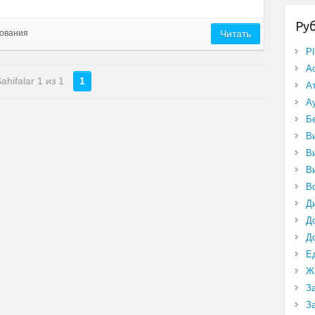
Ру
ования
Читать
P
А
ahifalar 1 из 1
1
А
А
Б
В
В
В
В
Д
Д
Д
Е
Ж
З
З