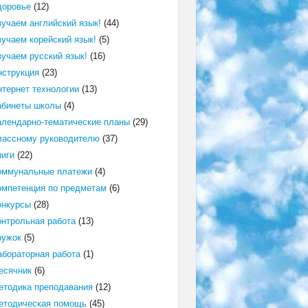
доровье
(12)
зучаем английский язык!
(44)
зучаем корейский язык!
(5)
зучаем русский язык!
(16)
нструкция
(23)
нтернет технологии
(13)
абинеты школы
(4)
алендарно-тематические планы
(29)
лассному руководителю
(37)
ниги
(22)
оммунальные платежи
(4)
омпетенция по предметам
(6)
онкурсы
(28)
онтрольная работа
(13)
ружок
(5)
абораторная работа
(1)
есячник
(6)
етодика преподавания
(12)
етодическая помощь
(45)