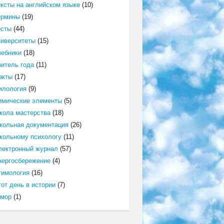
ексты на английском языке
(10)
ермины
(19)
есты
(44)
ниверситеты
(15)
чебники
(18)
читель года
(11)
акты
(17)
илология
(9)
имические элементы
(5)
кола мастерства
(18)
кольная документация
(26)
кольному психологу
(11)
лектронный журнал
(57)
нергосбережение
(4)
тимология
(16)
от день в истории
(7)
мор
(1)