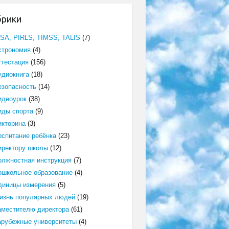
брики
ISA, PIRLS, TIMSS, TALIS
(7)
строномия
(4)
ттестация
(156)
удиокнига
(18)
езопасность
(14)
идеоурок
(38)
иды спорта
(9)
икторина
(3)
оспитание ребёнка
(23)
иректору школы
(12)
олжностная инструкция
(7)
ошкольное образование
(4)
диницы измерения
(5)
изнь популярных людей
(19)
аместителю директора
(61)
арубежные университеты
(4)