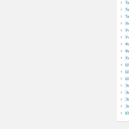
Т
Т
Т
У
У
У
Ф
Ф
Х
Ш
Ш
Ш
Э
Э
Э
Эт
Ю