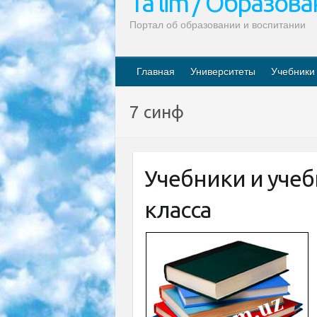
Ta’lim / Образов
Портал об образовании и воспитании
Главная
Университеты
Учебники
7 синф
Учебники и учеб
класса