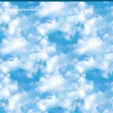
Образовательный портал
РЕСПУБЛИКА УЗБЕКИСТАН МИНИСТРЕРСТВО ДОШКОЛЬНОГО И ШКОЛЬНОГО ОБРАЗОВАНИЯ КОМАНДА в общеобразовательных учреждениях в 2023-2024 учебном году организация и проведение итоговой государственной аттестации обучающихся о Министра дошкольного и школьного образования Республики Узбекистан от 4 марта 2008 года (постановлением Минюста от 20 марта 2008 года № 1778 государственной регистрации) «Итоговое состояние учащихся общего среднего образования на основании положения об утверждении положения об аттестации общего среднего образования выпускной экзамен студентов в образовательных учреждениях в 2023-2024 учебном году В целях организации и прохождения аттестации приказываю: 1. Следующее: перечень предметов, по которым будет проводиться итоговая государственная аттестация и экзамен формы перевода согласно приложению 1; сертификаты международного образца, оценивающие уровень владения иностранными языками перечень согласно приложению 2; 2. Педагогический при специализированных образовательных учреждениях. научно-практический центр квалификации и международной оценки (Д.Давидова) 2024 г. До 25 марта: задания по предметам, по которым будет проводиться итоговая аттестация разработка и утверждение технических условий; итоговая аттестация на основании разработанного предметного задания разработка вопросов по предметам (устно и письменно), экзамен передача; общеобразовательные средние школы и специальные учебные заведения учащиеся выпускных классов школ и интернатов в агентской системе подготовка базы данных экзаменационных материалов и критериев оценки; перевод базы экзаменационных материалов на все языки обучения подать в Республиканский образовательный центр для изготовления; варианты экзаменов на основе разработанных контрольных материалов пусть будут поставлены задачи формирования. 3. Республиканский образовательный центр (Ш.Худайкулов) до 5 апреля 2024 года. до: база данных предоставленных экзаменационных материалов на все языки обучения перевод и экспертиза; для слепых, слабовидящих, глухих, слабослышащих и умственно отсталых детей учащиеся выпускных классов специализированных школ и школ-интернатов база данных экзаменационных материалов на всех преподаваемых языках подготовка критериев оценки; специализированные школы для умственно отсталых детей и технологии для учащихся выпускных классов школ-интернатов разработка соответствующих рекомендаций и критериев проведения ЕГЭ по естествознанию давать задания. 4. Педагогический при специализированных образовательных учреждениях. Научно-практический центр навыков и международной оценки (Д.Давидова), Республика образовательный центр (Худайкулов Ш.) итоговый государственный аттестационный экзамен ориентирован на творческое и логическое мышление при подготовке базы материалов учитывать введение заданий. 5. Следует отметить, что: сертификат государственного образца о знании общеобразовательного предмета и как минимум национальный уровень B1 по предметам на иностранных языках, указанным в Приложении 2. или международно признанный сертификат эквивалентного уровня студенты, изучающие определенный предмет, освобождаются от экзамена; по соответствующим предметам запланирована итоговая государственная аттестация за день до дня, путем жеребьевки Рабочей группой (в письменной форме по предметам, проводимым в форме) из числа сформированных вариантов выбрано 2 варианта; 2 выбранных варианта экзамена анонсированы на официальном сайте министерства и все выпускники по всей стране на основе этих вариантов проводит итоговую государственную аттестацию. 6. Государственное образование учащихся средних общеобразовательных учреждений. знания в соответствии с квалификационными требованиями, которые необходимо приобрести на основании стандартов итоговый (выпускной) контроль для 9 и 11 классов в целях тестирования Экзамены (далее – экзамены) состоят из предметов, перечисленных в приложении 1. будет сделано. 7. Экзамены пройдут с 26 мая по 15 июня 2024 г. (кроме науки физического воспитания). 8. Физическая для учащихся 9 классов общесредних образовательных учреждений. Экзамены по предмету «Образование, квалификация медицина» 1-6 мая 2024 года. сотрудники перевести под присмотр (с отклонениями в физическом или умственном развитии) специализированная школа для детей, школы-интернаты и со сколиозом школы-интернаты санаторного типа для больных детей исключены). 9. Он был слепым, слабовидящим и имел нарушения опорно-двигательного аппарата. экзамены в специализированных школах и интернатах для детей должны проводиться исходя из требований, предъявляемых к общеобразовательным учреждениям (физкультура кроме науки). 10. Специализированная школа для глухих и слабослышащих детей. и экзамены в интернатах и быть реализован в виде письменного теста по математике. 11. Специальность для умственно отсталых детей. Для 9 класса Родной язык и литературное письмо Государственный язык (язык обучения – узбекский). для неклассов) написано Математическое письмо Письменная/устная история Узбекистана Физическое воспитание практично Итоговый контроль Для 11 класса Написание родного языка и литературы (эссе) Математическое письмо Узбекский язык (обучение на узбекском языке) не посещающее общее среднее образование для учреждений)/Образовательное учреждение выбор письменный и устный Иностранный язык письменный/устный Письменная/устная история Узбекистана *По выбору студента:  Химия  Физика  Основы государственного права  География 10 бесплатных образовательных ресурсов - Мы составили подборку онлайн-проектов с интерактивными упражнениями, видеолекциями и статьями. Они помогут вам обрести новые и освежить старые знания бесплатно. 1. «ИНТУИТ» Старейшая образовательная площадка Рунета. Здесь вы найдёте сотни текстовых и видеокурсов на десятки различных тем — от программирования до психологии. Многие курсы подготовлены российскими университетами и крупными международными компаниями вроде Intel и Microsoft. Самостоятельное обучение бесплатное, но желающие могут оплатить услуги персональных наставников. 2. «Смартия» знакомит с актуальными профессиями и подсказывает, как им обучаться. Выбрав заинтересовавшую вас специальность — SMM-специалист, фотограф, веб-дизайнер или другую, — увидите список необходимых для неё умений. Чтобы вы могли освоить их самостоятельно, для каждого умения площадка отображает подборку ссылок на учебные материалы. Хотя «Смартия» ориентируется на русскоязычную аудиторию, часть контента всё же доступна только на английском. 3. «Лекторий Физтеха» Проект Московского физико-технического института (Физтеха). С его помощью вы можете смотреть онлайн серии лекций, записанные на видео в этом вузе. В числе доступных предметов — физика, биология, химия, информационные технологии и другие. К некоторым лекциям администрация ресурса прилагает готовые конспекты, которые можно скачивать в PDF-формате. 4. ITMOcourses Онлайн-площадка Санкт-Петербургского национального исследовательского университета информационных технологий, механики и оптики (ИТМО). Ресурс предоставляет свободный доступ к курсам, разработанным в этом вузе. Каталог материалов разбит на четыре категории: «Оптические системы и технологии», «Приборостроение и робототехника», «Информационные технологии» и «Биотехнологии». Курсы состоят из видеолекций, интерактивных демонстраций и заданий. 5. «КиберЛенинка» Электронная научная библиотека открытого доступа. Каталог площадки регулярно обрастает текстами статей из различных научных изданий. Сгруппированные по журналам и рубрикам публикации можно читать онлайн или скачивать целиком в PDF-формате. Проект нацелен на популяризацию науки за счёт открытого доступа к качественной информации. 6. «ПостНаука» На этом ресурсе публикуют подборки видеолекций, составленные экспертами из разных отраслей и объединённые общими темами. Среди них, к примеру, есть серии «Биоинформатика и геномика», «Культура средневековой Скандинавии» и Cinema Studies о теории кино. Каждая подборка лекций — логически связанная история, рассказанная экспертом от первого лица. Кроме того, на сайте появляются научно-образовательные статьи и тесты на разные темы. 7. «Newочём» Команда проекта «Newочём» отбирает самые интересные тексты из англоязычных СМИ и переводит те из них, за которые голосуют участники сообщества «ВКонтакте». По большей части это научно-популярные статьи. Редакторы придумывают лишь заголовки, в остальном содержание переводов соответствует оригиналам. Полные тексты можно читать прямо в социальной сети. 8. InternetUrok Онлайн-база материалов по основным дисциплинам школьной программы. Информация на сайте структурирована по классам, предметам и темам (урокам). Каждый урок состоит из видеолекций и конспектов. Есть также интерактивные тренажёры и тесты для закрепления пройденного материала. Даже если вы давно окончили школу, возможность повторить программу старших классов всегда может пригодиться. 9. Edutainme Ещё один ресурс об образовании. В отличие от Newtonew, как мне кажется, Edutainme больше ориентируется на представителей индустрии: педагогов, предпринимателей, разработчиков образовательных проектов. Но и любой, кто просто стремится к саморазвитию, найдёт на сайте много полезного и интересного для себя. Например, информацию о новых курсах и образовательных сервисах. 10. Newtonew Онлайн-медиа об образовании и обучении в широком смысле. Авторы Newtonew пишут об инструментах, заведениях, тактиках и стратегиях, которые помогают учить других и получать новые знания самостоятельно. На этой площадке вы найдёте новости, обзоры, аналитические мат