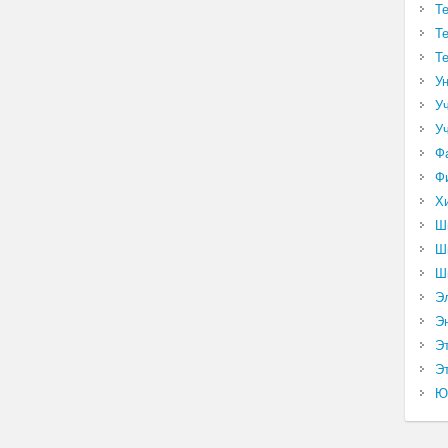
Т
Т
Т
У
У
У
Ф
Ф
Х
Ш
Ш
Ш
Э
Э
Э
Эт
Ю