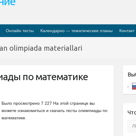
ание
Онлайн тесты
Календарно — тематические планы
Контакт
an olimpiada materiallari
ады по математике
Вы
Было просмотрено 7 227 На этой странице вы
можете ознакомиться и скачать тесты олимпиады по
Что
математике.
Пои