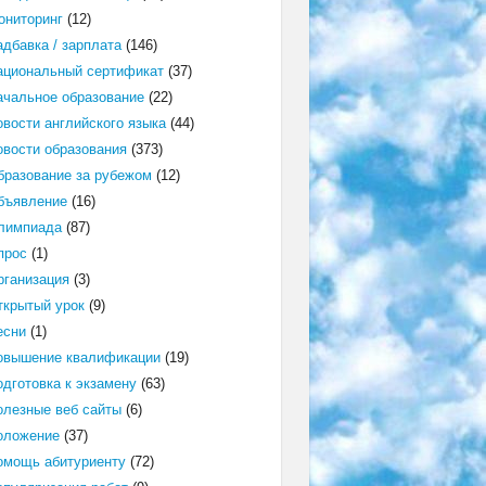
ониторинг
(12)
адбавка / зарплата
(146)
ациональный сертификат
(37)
ачальное образование
(22)
овости английского языка
(44)
овости образования
(373)
бразование за рубежом
(12)
бъявление
(16)
лимпиада
(87)
прос
(1)
рганизация
(3)
ткрытый урок
(9)
есни
(1)
овышение квалификации
(19)
одготовка к экзамену
(63)
олезные веб сайты
(6)
оложение
(37)
омощь абитуриенту
(72)