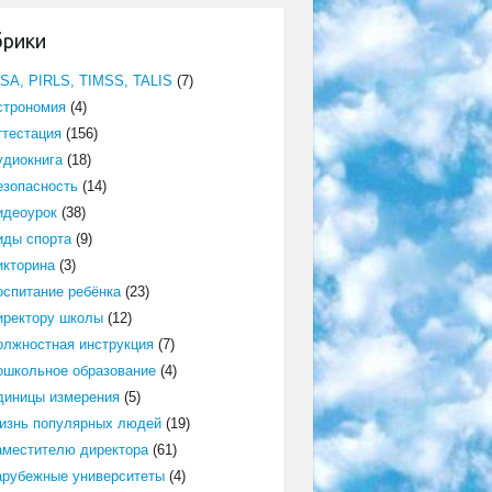
брики
ISA, PIRLS, TIMSS, TALIS
(7)
строномия
(4)
ттестация
(156)
удиокнига
(18)
езопасность
(14)
идеоурок
(38)
иды спорта
(9)
икторина
(3)
оспитание ребёнка
(23)
иректору школы
(12)
олжностная инструкция
(7)
ошкольное образование
(4)
диницы измерения
(5)
изнь популярных людей
(19)
аместителю директора
(61)
арубежные университеты
(4)