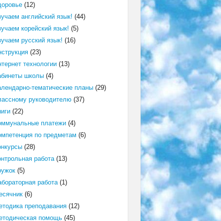
доровье
(12)
зучаем английский язык!
(44)
зучаем корейский язык!
(5)
зучаем русский язык!
(16)
нструкция
(23)
нтернет технологии
(13)
абинеты школы
(4)
алендарно-тематические планы
(29)
лассному руководителю
(37)
ниги
(22)
оммунальные платежи
(4)
омпетенция по предметам
(6)
онкурсы
(28)
онтрольная работа
(13)
ружок
(5)
абораторная работа
(1)
есячник
(6)
етодика преподавания
(12)
етодическая помощь
(45)