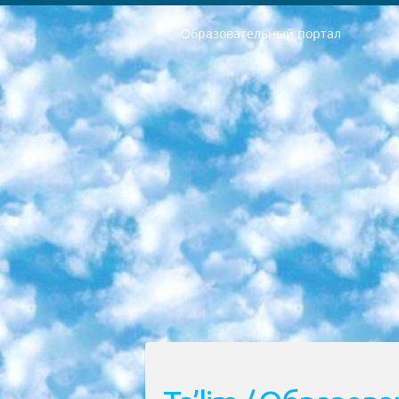
Образовательный портал
РЕСПУБЛИКА УЗБЕКИСТАН МИНИСТРЕРСТВО ДОШКОЛЬНОГО И ШКОЛЬНОГО ОБРАЗОВАНИЯ КОМАНДА в общеобразовательных учреждениях в 2023-2024 учебном году организация и проведение итоговой государственной аттестации обучающихся о Министра дошкольного и школьного образования Республики Узбекистан от 4 марта 2008 года (постановлением Минюста от 20 марта 2008 года № 1778 государственной регистрации) «Итоговое состояние учащихся общего среднего образования на основании положения об утверждении положения об аттестации общего среднего образования выпускной экзамен студентов в образовательных учреждениях в 2023-2024 учебном году В целях организации и прохождения аттестации приказываю: 1. Следующее: перечень предметов, по которым будет проводиться итоговая государственная аттестация и экзамен формы перевода согласно приложению 1; сертификаты международного образца, оценивающие уровень владения иностранными языками перечень согласно приложению 2; 2. Педагогический при специализированных образовательных учреждениях. научно-практический центр квалификации и международной оценки (Д.Давидова) 2024 г. До 25 марта: задания по предметам, по которым будет проводиться итоговая аттестация разработка и утверждение технических условий; итоговая аттестация на основании разработанного предметного задания разработка вопросов по предметам (устно и письменно), экзамен передача; общеобразовательные средние школы и специальные учебные заведения учащиеся выпускных классов школ и интернатов в агентской системе подготовка базы данных экзаменационных материалов и критериев оценки; перевод базы экзаменационных материалов на все языки обучения подать в Республиканский образовательный центр для изготовления; варианты экзаменов на основе разработанных контрольных материалов пусть будут поставлены задачи формирования. 3. Республиканский образовательный центр (Ш.Худайкулов) до 5 апреля 2024 года. до: база данных предоставленных экзаменационных материалов на все языки обучения перевод и экспертиза; для слепых, слабовидящих, глухих, слабослышащих и умственно отсталых детей учащиеся выпускных классов специализированных школ и школ-интернатов база данных экзаменационных материалов на всех преподаваемых языках подготовка критериев оценки; специализированные школы для умственно отсталых детей и технологии для учащихся выпускных классов школ-интернатов разработка соответствующих рекомендаций и критериев проведения ЕГЭ по естествознанию давать задания. 4. Педагогический при специализированных образовательных учреждениях. Научно-практический центр навыков и международной оценки (Д.Давидова), Республи