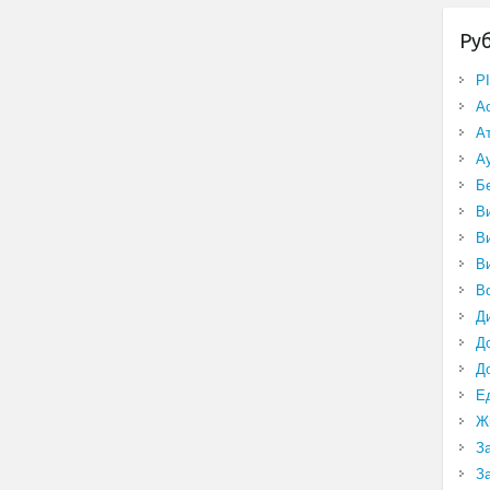
Ру
P
А
А
А
Б
В
В
В
В
Д
Д
Д
Е
Ж
З
З