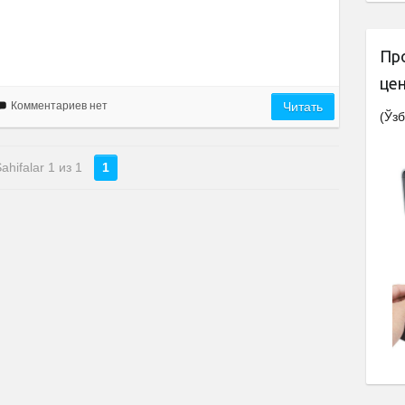
Пр
це
Комментариев нет
Читать
(Ўзб
ahifalar 1 из 1
1