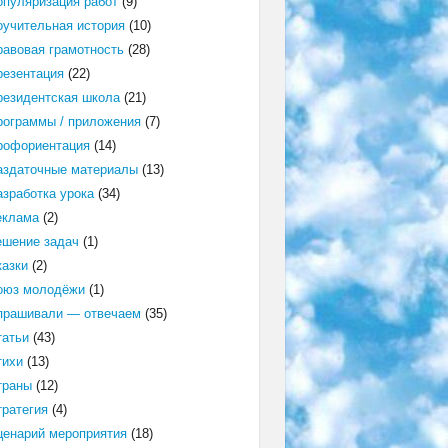
опуляризация работ
(9)
оучительная история
(10)
равовая грамотность
(28)
резентация
(22)
резидентская школа
(21)
рограммы / приложения
(7)
рофориентация
(14)
аздаточные материалы
(13)
азработка урока
(34)
еклама
(2)
ешение задач
(1)
казки
(2)
оюз молодёжи
(1)
прашивали — отвечаем
(35)
татьи
(43)
тихи
(13)
траны
(12)
тратегия
(4)
ценарий мероприятия
(18)