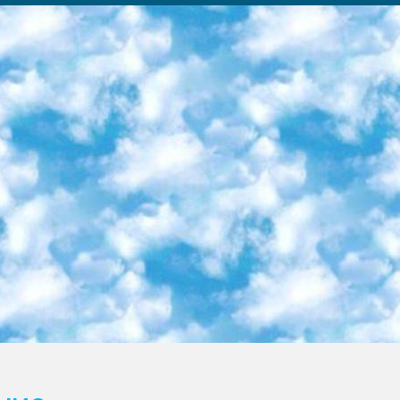
ка образовательный центр (Худайкулов Ш.) итоговый государственный аттестационный экзамен ориентирован на творческое и логическое мышление при подготовке базы материалов учитывать введение заданий. 5. Следует отметить, что: сертификат государственного образца о знании общеобразовательного предмета и как минимум национальный уровень B1 по предметам на иностранных языках, указанным в Приложении 2. или международно признанный сертификат эквивалентного уровня студенты, изучающие определенный предмет, освобождаются от экзамена; по соответствующим предметам запланирована итоговая государственная аттестация за день до дня, путем жеребьевки Рабочей группой (в письменной форме по предметам, проводимым в форме) из числа сформированных вариантов выбрано 2 варианта; 2 выбранных варианта экзамена анонсированы на официальном сайте министерства и все выпускники по всей стране на основе этих вариантов проводит итоговую государственную аттестацию. 6. Государственное образование учащихся средних общеобразовательных учреждений. знания в соответствии с квалификационными требованиями, которые необходимо приобрести на основании стандартов итоговый (выпускной) контроль для 9 и 11 классов в целях тестирования Экзамены (далее – экзамены) состоят из предметов, перечисленных в приложении 1. будет сделано. 7. Экзамены пройдут с 26 мая по 15 июня 2024 г. (кроме науки физического воспитания). 8. Физическая для учащихся 9 классов общесредних образовательных учреждений. Экзамены по предмету «Образование, квалификация медицина» 1-6 мая 2024 года. сотрудники перевести под присмотр (с отклонениями в физическом или умственном развитии) специализированная школа для детей, школы-интернаты и со сколиозом школы-интернаты санаторного типа для больных детей исключены). 9. Он был слепым, слабовидящим и имел нарушения опорно-двигательного аппарата. экзамены в специализированных школах и интернатах для детей должны проводиться исходя из требований, предъявляемых к общеобразовательным учреждениям (физкультура кроме науки). 10. Специализированная школа для глухих и слабослышащих детей. и экзамены в интернатах и быть реализован в виде письменного теста по математике. 11. Специальность для умственно отсталых детей. Для 9 класса Родной язык и литературное письмо Государственный язык (язык обучения – узбекский). для неклассов) написано Математическое письмо Письменная/устная история Узбекистана Физическое воспитание практично Итоговый контроль Для 11 класса Написание родного языка и литературы (эссе) Математическое письмо Узбекский язык (обучение на узбекском языке) не посещающее общее среднее образование для учреждений)/Образовательное учреждение выбор письменный и устный Иностранный язык письменный/устный Письменная/устная история Узбекистана *По выбору студента:  Химия  Физика  Основы государственного права  География 10 бесплатных образовательных ресурсов - Мы составили подборку онлайн-проектов с интерактивными упражнениями, видеолекциями и статьями. Они помогут вам обрести новые и освежить старые знания бесплатно. 1. «ИНТУИТ» Старейшая образовательная площадка Рунета. Здесь вы найдёте сотни текстовых и видеокурсов на десятки различных тем — от программирования до психологии. Многие курсы подготовлены российскими университетами и крупными международными компаниями вроде Intel и Microsoft. Самостоятельное обучение бесплатное, но желающие могут оплатить услуги персональных наставников. 2. «Смартия» знакомит с актуальными профессиями и подсказывает, как им обучаться. Выбрав заинтересовавшую вас специальность — SMM-специалист, фотограф, веб-дизайнер или другую, — увидите список необходимых для неё умений. Чтобы вы могли освоить их самостоятельно, для каждого умения площадка отображает подборку ссылок на учебные материалы. Хотя «Смартия» ориентируется на русскоязычную аудиторию, часть контента всё же доступна только на английском. 3. «Лекторий Физтеха» Проект Московского физико-технического института (Физтеха). С его помощью вы можете смотреть онлайн серии лекций, записанные на видео в этом вузе. В числе доступных предметов — физика, биология, химия, информационные технологии и другие. К некоторым лекциям администрация ресурса прилагает готовые конспекты, которые можно скачивать в PDF-формате. 4. ITMOcourses Онлайн-площадка Санкт-Петербургского национального исследовательского университета информационных технологий, механики и оптики (ИТМО). Ресурс предоставляет свободный доступ к курсам, разработанным в этом вузе. Каталог материалов разбит на четыре категории: «Оптические системы и технологии», «Приборостроение и робототехника», «Информационные технологии» и «Биотехнологии». Курсы состоят из видеолекций, интерактивных демонстраций и заданий. 5. «КиберЛенинка» Электронная научная библиот