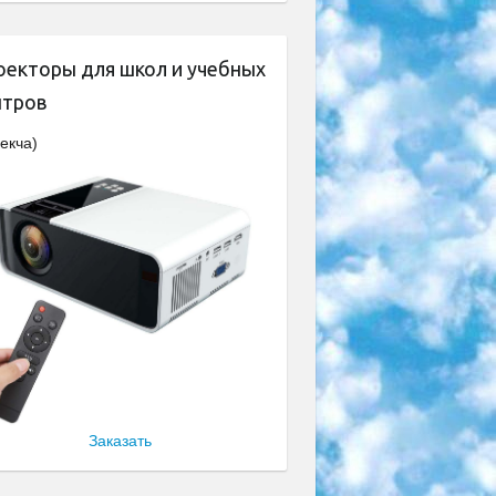
оекторы для школ и учебных
нтров
екча)
Заказать