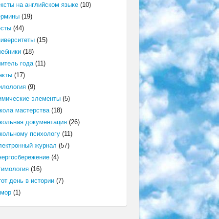
ексты на английском языке
(10)
ермины
(19)
есты
(44)
ниверситеты
(15)
чебники
(18)
читель года
(11)
акты
(17)
илология
(9)
имические элементы
(5)
кола мастерства
(18)
кольная документация
(26)
кольному психологу
(11)
лектронный журнал
(57)
нергосбережение
(4)
тимология
(16)
от день в истории
(7)
мор
(1)