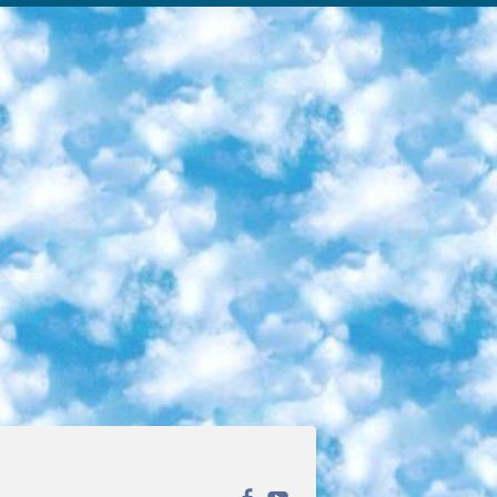
ека открытого доступа. Каталог площадки регулярно обрастает текстами статей из различных научных изданий. Сгруппированные по журналам и рубрикам публикации можно читать онлайн или скачивать целиком в PDF-формате. Проект нацелен на популяризацию науки за счёт открытого доступа к качественной информации. 6. «ПостНаука» На этом ресурсе публикуют подборки видеолекций, составленные экспертами из разных отраслей и объединённые общими темами. Среди них, к примеру, есть серии «Биоинформатика и геномика», «Культура средневековой Скандинавии» и Cinema Studies о теории кино. Каждая подборка лекций — логически связанная история, рассказанная экспертом от первого лица. Кроме того, на сайте появляются научно-образовательные статьи и тесты на разные темы. 7. «Newочём» Команда проекта «Newочём» отбирает самые интересные тексты из англоязычных СМИ и переводит те из них, за которые голосуют участники сообщества «ВКонтакте». По большей части это научно-популярные статьи. Редакторы придумывают лишь заголовки, в остальном содержание переводов соответствует оригиналам. Полные тексты можно читать прямо в социальной сети. 8. InternetUrok Онлайн-база материалов по основным дисциплинам школьной программы. Информация на сайте структурирована по классам, предметам и темам (урокам). Каждый урок состоит из видеолекций и конспектов. Есть также интерактивные тренажёры и тесты для закрепления пройденного материала. Даже если вы давно окончили школу, возможность повторить программу старших классов всегда может пригодиться. 9. Edutainme Ещё один ресурс об образовании. В отличие от Newtonew, как мне кажется, Edutainme больше ориентируется на представителей индустрии: педагогов, предпринимателей, разработчиков образовательных проектов. Но и любой, кто просто стремится к саморазвитию, найдёт на сайте много полезного и интересного для себя. Например, информацию о новых курсах и образовательных сервисах. 10. Newtonew Онлайн-медиа об образовании и обучении в широком смысле. Авторы Newtonew пишут об инструментах, заведениях, тактиках и стратегиях, которые помогают учить других и получать новые знания самостоятельно. На этой площадке вы найдёте новости, обзоры, аналитические мат