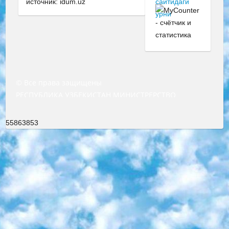
источник: idum.uz
© Все права защищены
РЕСПУБЛИКА УЗБЕКИСТАН МИНИСТРЕРСТВО ДОШКОЛЬНОГО И ШКОЛЬНОГО ОБРАЗОВАНИЯ КОМАНДА в общеобразовательных учреждениях в 2023-2024 учебном году организация и проведение итоговой государственной аттестации обучающихся о Министра дошкольного и школьного образования Республики Узбекистан от 4 марта 2008 года (постановлением Минюста от 20 марта 2008 года № 1778 государственной регистрации) «Итоговое состояние учащихся общего среднего образования на основании положения об утверждении положения об аттестации общего среднего образования выпускной экзамен студентов в образовательных учреждениях в 2023-2024 учебном году В целях организации и прохождения аттестации приказываю: 1. Следующее: перечень предметов, по которым будет проводиться итоговая государственная аттестация и экзамен формы перевода согласно приложению 1; сертификаты международного образца, оценивающие уровень владения иностранными языками перечень согласно приложению 2; 2. Педагогический при специализированных образовательных учреждениях. научно-практический центр квалификации и международной оценки (Д.Давидова) 2024 г. До 25 марта: задания по предметам, по которым будет проводиться итоговая аттестация разработка и утверждение технических условий; итоговая аттестация на основании разработанного предметного задания разработка вопросов по предметам (устно и письменно), экзамен передача; общеобразовательные средние школы и специальные учебные заведения учащиеся выпускных классов школ и интернатов в агентской системе подготовка базы данных экзаменационных материалов и критериев оценки; перевод базы экзаменационных материалов на все языки обучения подать в Республиканский образовательный центр для изготовления; варианты экзаменов на основе разработанных контрольных материалов пусть будут поставлены задачи формирования. 3. Республиканский образовательный центр (Ш.Худайкулов) до 5 апреля 2024 года. до: база данных предоставленных экзаменационных материалов на все языки обучения перевод и экспертиза; для слепых, слабовидящих, глухих, слабослышащих и умственно отсталых детей учащиеся выпускных классов специализированных школ и школ-интернатов база данных экзаменационных материалов на всех преподаваемых языках подготовка критериев оценки; специализированные школы для умственно отсталых детей и технологии для учащихся выпускных классов школ-интернатов разработка соответствующих рекомендаций и критериев проведения ЕГЭ по естествознанию давать задания. 4. Педагогический при специализированных образовательных учреждениях. Научно-практический центр навыков и международной оценки (Д.Давидова), Республика образовательный центр (Худайкулов Ш.) итоговый государственный аттестационный экзамен ориентирован на творческое и логическое мышление при подготовке базы материалов учитывать введение заданий. 5. Следует отметить, что: сертификат государственного образца о знании общеобразовательного предмета и как минимум национальный уровень B1 по предметам на иностранных языках, указанным в Приложении 2. или международно признанный сертификат эквивалентного уровня студенты, изучающие определенный предмет, освобождаются от экзамена; по соответствующим предметам запланирована итоговая государственная аттестация за день до дня, путем жеребьевки Рабочей группой (в письменной форме по предметам, проводимым в форме) из числа сформированных вариантов выбрано 2 варианта; 2 выбранных варианта экзамена анонсированы на официальном сайте министерства и все выпускники по всей стране на основе этих вариантов проводит итоговую государственную аттестацию. 6. Государственное образование учащихся средних общеобразовательных учреждений. знания в соответствии с квалификационными требованиями, которые необходимо приобрести на основании стандартов итоговый (выпускной) контроль для 9 и 11 классов в целях тестирования Экзамены (далее – экзамены) состоят из предметов, перечисленных в приложении 1. будет сделано. 7. Экзамены пройдут с 26 мая по 15 июня 2024 г. (кроме науки физического воспитания). 8. Физическая для учащихся 9 классов общесредних образовательных учреждений. Экзамены по предмету «Образование, квалификация медицина» 1-6 мая 2024 года. сотрудники перевести под присмотр (с отклонениями в физическом или умственном развитии) специализированная школа для детей, школы-интернаты и со сколиозом школы-интернаты санаторного типа для больных детей исключены). 9. Он был слепым, слабовидящим и имел нарушения опорно-двигательного аппарата. экзамены в специализированных школах и интернатах для детей должны проводиться исходя из требований, предъявляемых к общеобразовательным учреждениям (физкультура кроме науки). 10. Специализированная школа для глухих и слабослышащих детей. и экзамены в интернатах и быть реализован в виде письменного теста по математике. 11. Специальность для умственно отсталых детей. Для 9 класса Родной язык и литературное письмо Государственный язык (язык обучения – узбекский). для неклассов) написано Математическое письмо Письменная/устная история Узбекистана Физическое воспитание практично Итоговый контроль Для 11 класса Написание родного языка и литературы (эссе) Математическое письмо Узбекский язык (обучение на узбекском языке) не посещающее общее среднее образование для учреждений)/Образовательное учреждение выбор письменный и устный Иностранный язык письменный/устный Письменная/устная история Узбекистана *По выбору студента:  Химия  Физика  Основы государственного права  География 10 бесплатных образовательных ресурсов - Мы составили подборку онлайн-проектов с интерактивными упражнениями, видеолекциями и статьями. Они помогут вам обрести новые и освежить старые знания бесплатно. 1. «ИНТУИТ» Старейшая образовательная площадка Рунета. Здесь вы найдёте сотни текстовых и видеокурсов на десятки различных тем — от программирования до психологии. Многие курсы подготовлены российскими университетами и крупными международными компаниями вроде Intel и Microsoft. Самостоятельное обучение бесплатное, но желающие могут оплатить услуги персональных наставников. 2. «Смартия» знакомит с актуальными профессиями и подсказывает, как им обучаться. Выбрав заинтересовавшую вас специальность — SMM-специалист, фотограф, веб-дизайнер или другую, — увидите список необходимых для неё умений. Чтобы вы могли освоить их самостоятельно, для каждого умения площадка отображает подборку ссылок на учебные материалы. Хотя «Смартия» ориентируется на русскоязычную аудиторию, часть контента всё же доступна только на английском. 3. «Лекторий Физтеха» Проект Московского физико-технического института (Физтеха). С его помощью вы можете смотреть онлайн серии лекций, записанные на видео в этом вузе. В числе доступных предметов — физика, биология, химия, информационные технологии и другие. К некоторым лекциям администрация ресурса прилагает готовые конспекты, которые можно скачивать в PDF-формате. 4. ITMOcourses Онлайн-площадка Санкт-Петербургского национального исследовательского университета информационных технологий, механики и оптики (ИТМО). Ресурс предоставляет свободный доступ к курсам, разработанным в этом вузе. Каталог материалов разбит на четыре категории: «Оптические системы и технологии», «Приборостроение и робототехника», «Информационные технологии» и «Биотехнологии». Курсы состоят из видеолекций, интерактивных демонстраций и заданий. 5. «КиберЛенинка» Электронная научная библиотека открытого доступа. Каталог площадки регулярно обрастает текстами статей из различных научных изданий. Сгруппированные по журналам и рубрикам публикации можно читать онлайн или скачивать целиком в PDF-формате. Проект нацелен на популяризацию науки за счёт открытого доступа к качественной информации. 6. «ПостНаука» На этом ресурсе публикуют подборки видеолекций, составленные экспертами из разных отраслей и объединённые общими темами. Среди них, к примеру, есть серии «Биоинформатика и геномика», «Культура средневековой Скандинавии» и Cinema Studies о теории кино. Каждая подборка лекций — логически связанная история, рассказанная экспертом от первого лица. Кроме того, на сайте появляются научно-образовательные статьи и тесты на разные темы. 7. «Newочём» Команда проекта «Newочём» отбирает самые интересные тексты из англоязычных СМИ и переводит те из них, за которые голосуют участники сообщества «ВКонтакте». По большей части это научно-популярные статьи. Редакторы придумывают лишь заголовки, в остальном содержание переводов соответствует оригиналам. Полные тексты можно читать прямо в социальной сети. 8. InternetUrok Онлайн-база материалов по основным дисциплинам школьной программы. Информация на сайте структурирована по классам, предметам и темам (урокам). Каждый урок состоит из видеолекций и конспектов. Есть также интерактивные тренажёры и тесты для закрепления пройденного материала. Даже если вы давно окончили школу, возможность повторить программу старших классов всегда может пригодиться. 9. Edutainme Ещё один ресурс об образовании. В отличие от Newtonew, как мне кажется, Edutainme больше ориентируется на представителей индустрии: педагогов, предпринимателей, разработчиков образовательных проектов. Но и любой, кто просто стремится к саморазвитию, найдёт на сайте много полезного и интересного для себя. Например, информацию о новых курсах и образовательных сервисах. 10. Newtonew Онлайн-медиа об образовании и обучении в широком смысле. Авторы Newtonew пишут об инструментах, заведениях, тактиках и стратегиях, которые помогают учить других и получать новые знания самостоятельно. На этой площадке вы найдёте новости, обзоры, аналитические мате
55863853