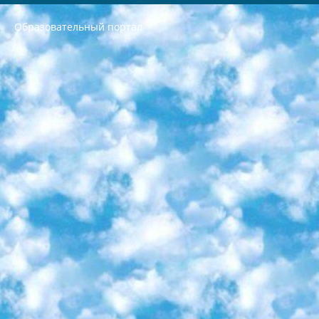
Образовательный портал
РЕСПУБЛИКА УЗБЕКИСТАН МИНИСТРЕРСТВО ДОШКОЛЬНОГО И ШКОЛЬНОГО ОБРАЗОВАНИЯ КОМАНДА в общеобразовательных учреждениях в 2023-2024 учебном году организация и проведение итоговой государственной аттестации обучающихся о Министра дошкольного и школьного образования Республики Узбекистан от 4 марта 2008 года (постановлением Минюста от 20 марта 2008 года № 1778 государственной регистрации) «Итоговое состояние учащихся общего среднего образования на основании положения об утверждении положения об аттестации общего среднего образования выпускной экзамен студентов в образовательных учреждениях в 2023-2024 учебном году В целях организации и прохождения аттестации приказываю: 1. Следующее: перечень предметов, по которым будет проводиться итоговая государственная аттестация и экзамен формы перевода согласно приложению 1; сертификаты международного образца, оценивающие уровень владения иностранными языками перечень согласно приложению 2; 2. Педагогический при специализированных образовательных учреждениях. научно-практический центр квалификации и международной оценки (Д.Давидова) 2024 г. До 25 марта: задания по предметам, по которым будет проводиться итоговая аттестация разработка и утверждение технических условий; итоговая аттестация на основании разработанного предметного задания разработка вопросов по предметам (устно и письменно), экзамен передача; общеобразовательные средние школы и специальные учебные заведения учащиеся выпускных классов школ и интернатов в агентской системе подготовка базы данных экзаменационных материалов и критериев оценки; перевод базы экзаменационных материалов на все языки обучения подать в Республиканский образовательный центр для изготовления; варианты экзаменов на основе разработанных контрольных материалов пусть будут поставлены задачи формирования. 3. Республиканский образовательный центр (Ш.Худайкулов) до 5 апреля 2024 года. до: база данных предоставленных экзаменационных материалов на все языки обучения перевод и экспертиза; для слепых, слабовидящих, глухих, слабослышащих и умственно отсталых детей учащиеся выпускных классов специализированных школ и школ-интернатов база данных экзаменационных материалов на всех преподаваемых языках подготовка критериев оценки; специализированные школы для умственно отсталых детей и технологии для учащихся выпускных классов школ-интернатов разработка соответствующих рекомендаций и критериев проведения ЕГЭ по естествознанию давать задания. 4. Педагогический при специализированных образовательных учреждениях. Научно-практический центр навыков и международной оценки (Д.Давидова), Республика образовательный центр (Худайкулов Ш.) итоговый государственный аттестационный экзамен ориентирован на творческое и логическое мышление при подготовке базы материалов учитывать введение заданий. 5. Следует отметить, что: сертификат государственного образца о знании общеобразовательного предмета и как минимум национальный уровень B1 по предметам на иностранных языках, указанным в Приложении 2. или международно признанный сертификат эквивалентного уровня студенты, изучающие определенный предмет, освобождаются от экзамена; по соответствующим предметам запланирована итоговая государственная аттестация за день до дня, путем жеребьевки Рабочей группой (в письменной форме по предметам, проводимым в форме) из числа сформированных вариантов выбрано 2 варианта; 2 выбранных варианта экзамена анонсированы на официальном сайте министерства и все выпускники по всей стране на основе этих вариантов проводит итоговую государственную аттестацию. 6. Государственное образование учащихся средних общеобразовательных учреждений. знания в соответствии с квалификационными требованиями, которые необходимо приобрести на основании стандартов итоговый (выпускной) контроль для 9 и 11 классов в целях тестирования Экзамены (далее – экзамены) состоят из предметов, перечисленных в приложении 1. будет сделано. 7. Экзамены пройдут с 26 мая по 15 июня 2024 г. (кроме науки физического воспитания). 8. Физическая для учащихся 9 классов общесредних образовательных учреждений. Экзамены по предмету «Образование, квалификация медицина» 1-6 мая 2024 года. сотрудники перевести под присмотр (с отклонениями в физическом или умственном развитии) специализированная школа для детей, школы-интернаты и со сколиозом школы-интернаты санаторного типа для больных детей исключены). 9. Он был слепым, слабовидящим и имел нарушения опорно-двигательного аппарата. экзамены в специализированных школах и интернатах для детей должны проводиться исходя из требований, предъявляемых к общеобразовательным учреждениям (физкультура кроме науки). 10. Специализированная школа для глухих и слабослышащих детей. и экзамены в интернатах и быть реализован в виде письменного теста по математике. 11. Специальность для умственно отсталых детей. Для 9 класса Родной язык и литературное письмо Государственный язык (язык обучения – узбекский). для неклассов) написано Математическое письмо Письменная/устная история Узбекистана Физическое воспитание практично Итоговый контроль Для 11 класса Написание родного языка и литературы (эссе) Математическое письмо Узбекский язык (обучение на узбекском языке) не посещающее общее среднее образование для учреждений)/Образовательное учреждение выбор письменный и устный Иностранный язык письменный/устный Письменная/устная история Узбекистана *По выбору студента:  Химия  Физика  Основы государственного права  География 10 бесплатных образовательных ресурсов - Мы составили подборку онлайн-проектов с интерактивными упражнениями, видеолекциями и статьями. Они помогут вам обрести новые и освежить старые знания бесплатно. 1. «ИНТУИТ» Старейшая образовательная площадка Рунета. Здесь вы найдёте сотни текстовых и видеокурсов на десятки различных тем — от программирования до психологии. Многие курсы подготовлены российскими университетами и крупными международными компаниями вроде Intel и Microsoft. Самостоятельное обучение бесплатное, но желающие могут оплатить услуги персональных наставников. 2. «Смартия» знакомит с актуальными профессиями и подсказывает, как им обучаться. Выбрав заинтересовавшую вас специальность — SMM-специалист, фотограф, веб-дизайнер или другую, — увидите список необходимых для неё умений. Чтобы вы могли освоить их самостоятельно, для каждого умения площадка отображает подборку ссылок на учебные материалы. Хотя «Смартия» ориентируется на русскоязычную аудиторию, часть контента всё же доступна только на английском. 3. «Лекторий Физтеха» Проект Московского физико-технического института (Физтеха). С его помощью вы можете смотреть онлайн серии лекций, записанные на видео в этом вузе. В числе доступных предметов — физика, биология, химия, информационные технологии и другие. К некоторым лекциям администрация ресурса прилагает готовые конспекты, которые можно скачивать в PDF-формате. 4. ITMOcourses Онлайн-площадка Санкт-Петербургского национального исследовательского университета информационных технологий, механики и оптики (ИТМО). Ресурс предоставляет свободный доступ к курсам, разработанным в этом вузе. Каталог материалов разбит на четыре категории: «Оптические системы и технологии», «Приборостроение и робототехника», «Информационные технологии» и «Биотехнологии». Курсы состоят из видеолекций, интерактивных демонстраций и заданий. 5. «КиберЛенинка» Электронная научная библиотека открытого доступа. Каталог площадки регулярно обрастает текстами статей из различных научных изданий. Сгруппированные по журналам и рубрикам публикации можно читать онлайн или скачивать целиком в PDF-формате. Проект нацелен на популяризацию науки за счёт открытого доступа к качественной информации. 6. «ПостНаука» На этом ресурсе публикуют подборки видеолекций, составленные экспертами из разных отраслей и объединённые общими темами. Среди них, к примеру, есть серии «Биоинформатика и геномика», «Культура средневековой Скандинавии» и Cinema Studies о теории кино. Каждая подборка лекций — логически связанная история, рассказанная экспертом от первого лица. Кроме того, на сайте появляются научно-образовательные статьи и тесты на разные темы. 7. «Newочём» Команда проекта «Newочём» отбирает самые интересные тексты из англоязычных СМИ и переводит те из них, за которые голосуют участники сообщества «ВКонтакте». По большей части это научно-популярные статьи. Редакторы придумывают лишь заголовки, в остальном содержание переводов соответствует оригиналам. Полные тексты можно читать прямо в социальной сети. 8. InternetUrok Онлайн-база материалов по основным дисциплинам школьной программы. Информация на сайте структурирована по классам, предметам и темам (урокам). Каждый урок состоит из видеолекций и конспектов. Есть также интерактивные тренажёры и тесты для закрепления пройденного материала. Даже если вы давно окончили школу, возможность повторить программу старших классов всегда может пригодиться. 9. Edutainme Ещё один ресурс об образовании. В отличие от Newtonew, как мне кажется, Edutainme больше ориентируется на представителей индустрии: педагогов, предпринимателей, разработчиков образовательных проектов. Но и любой, кто просто стремится к саморазвитию, найдёт на сайте много полезного и интересного для себя. Например, информацию о новых курсах и образовательных сервисах. 10. Newtonew Онлайн-медиа об образовании и обучении в широком смысле. Авторы Newtonew пишут об инструментах, заведениях, тактиках и стратегиях, которые помогают учить других и получать новые знания самостоятельно. На этой площадке вы найдёте новости, обзоры, аналитические мат