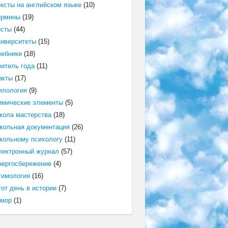
ексты на английском языке
(10)
ермины
(19)
есты
(44)
ниверситеты
(15)
чебники
(18)
читель года
(11)
акты
(17)
илология
(9)
имические элементы
(5)
кола мастерства
(18)
кольная документация
(26)
кольному психологу
(11)
лектронный журнал
(57)
нергосбережение
(4)
тимология
(16)
от день в истории
(7)
мор
(1)