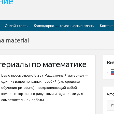
ание
Онлайн тесты
Календарно — тематические планы
Контакт
a material
териалы по математике
Вы
Было просмотрено 5 237 Раздаточный материал —
один из видов печатных пособий (см. средства
обучения риторике), представляющий собой
комплект карточек с рисунками и заданиями для
Что
самостоятельной работы.
Пои