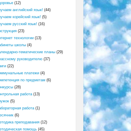
доровье
(12)
зучаем английский язык!
(44)
зучаем корейский язык!
(5)
зучаем русский язык!
(16)
нструкция
(23)
нтернет технологии
(13)
абинеты школы
(4)
алендарно-тематические планы
(29)
лассному руководителю
(37)
ниги
(22)
оммунальные платежи
(4)
омпетенция по предметам
(6)
онкурсы
(28)
онтрольная работа
(13)
ружок
(5)
абораторная работа
(1)
есячник
(6)
етодика преподавания
(12)
етодическая помощь
(45)