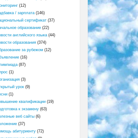
ониторинг
(12)
адбавка / зарплата
(146)
ациональный сертификат
(37)
ачальное образование
(22)
овости английского языка
(44)
овости образования
(374)
бразование за рубежом
(12)
бъявление
(16)
лимпиада
(87)
прос
(1)
рганизация
(3)
ткрытый урок
(9)
есни
(1)
овышение квалификации
(19)
одготовка к экзамену
(63)
олезные веб сайты
(6)
оложение
(37)
омощь абитуриенту
(72)