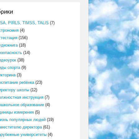
брики
ISA, PIRLS, TIMSS, TALIS
(7)
строномия
(4)
ттестация
(156)
удиокнига
(18)
езопасность
(14)
идеоурок
(38)
иды спорта
(9)
икторина
(3)
оспитание ребёнка
(23)
иректору школы
(12)
олжностная инструкция
(7)
ошкольное образование
(4)
диницы измерения
(5)
изнь популярных людей
(19)
аместителю директора
(61)
арубежные университеты
(4)