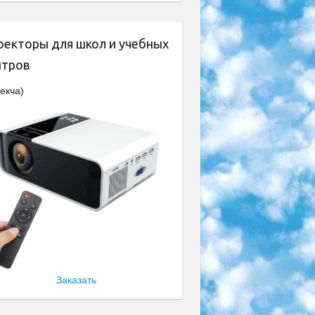
оекторы для школ и учебных
нтров
екча)
Заказать