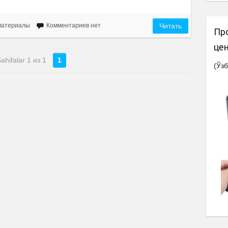
материалы
Комментариев нет
Читать
Пр
це
ahifalar 1 из 1
1
(Ўзб