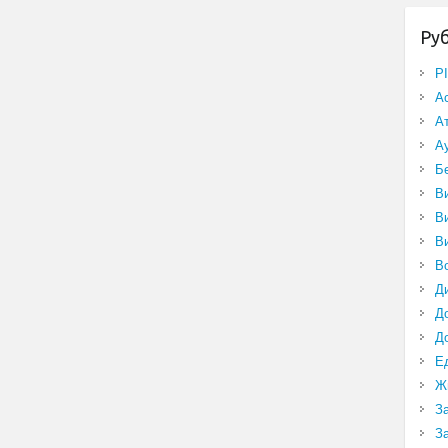
Ру
P
А
А
А
Б
В
В
В
В
Д
Д
Д
Е
Ж
З
З