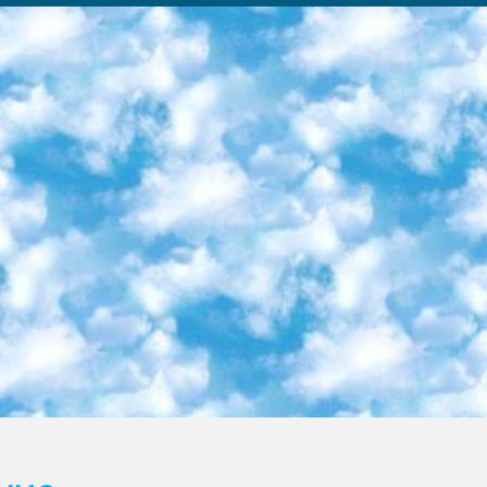
ка образовательный центр (Худайкулов Ш.) итоговый государственный аттестационный экзамен ориентирован на творческое и логическое мышление при подготовке базы материалов учитывать введение заданий. 5. Следует отметить, что: сертификат государственного образца о знании общеобразовательного предмета и как минимум национальный уровень B1 по предметам на иностранных языках, указанным в Приложении 2. или международно признанный сертификат эквивалентного уровня студенты, изучающие определенный предмет, освобождаются от экзамена; по соответствующим предметам запланирована итоговая государственная аттестация за день до дня, путем жеребьевки Рабочей группой (в письменной форме по предметам, проводимым в форме) из числа сформированных вариантов выбрано 2 варианта; 2 выбранных варианта экзамена анонсированы на официальном сайте министерства и все выпускники по всей стране на основе этих вариантов проводит итоговую государственную аттестацию. 6. Государственное образование учащихся средних общеобразовательных учреждений. знания в соответствии с квалификационными требованиями, которые необходимо приобрести на основании стандартов итоговый (выпускной) контроль для 9 и 11 классов в целях тестирования Экзамены (далее – экзамены) состоят из предметов, перечисленных в приложении 1. будет сделано. 7. Экзамены пройдут с 26 мая по 15 июня 2024 г. (кроме науки физического воспитания). 8. Физическая для учащихся 9 классов общесредних образовательных учреждений. Экзамены по предмету «Образование, квалификация медицина» 1-6 мая 2024 года. сотрудники перевести под присмотр (с отклонениями в физическом или умственном развитии) специализированная школа для детей, школы-интернаты и со сколиозом школы-интернаты санаторного типа для больных детей исключены). 9. Он был слепым, слабовидящим и имел нарушения опорно-двигательного аппарата. экзамены в специализированных школах и интернатах для детей должны проводиться исходя из требований, предъявляемых к общеобразовательным учреждениям (физкультура кроме науки). 10. Специализированная школа для глухих и слабослышащих детей. и экзамены в интернатах и быть реализован в виде письменного теста по математике. 11. Специальность для умственно отсталых детей. Для 9 класса Родной язык и литературное письмо Государственный язык (язык обучения – узбекский). для неклассов) написано Математическое письмо Письменная/устная история Узбекистана Физическое воспитание практично Итоговый контроль Для 11 класса Написание родного языка и литературы (эссе) Математическое письмо Узбекский язык (обучение на узбекском языке) не посещающее общее среднее образование для учреждений)/Образовательное учреждение выбор письменный и устный Иностранный язык письменный/устный Письменная/устная история Узбекистана *По выбору студента:  Химия  Физика  Основы государственного права  География 10 бесплатных образовательных ресурсов - Мы составили подборку онлайн-проектов с интерактивными упражнениями, видеолекциями и статьями. Они помогут вам обрести новые и освежить старые знания бесплатно. 1. «ИНТУИТ» Старейшая образовательная площадка Рунета. Здесь вы найдёте сотни текстовых и видеокурсов на десятки различных тем — от программирования до психологии. Многие курсы подготовлены российскими университетами и крупными международными компаниями вроде Intel и Microsoft. Самостоятельное обучение бесплатное, но желающие могут оплатить услуги персональных наставников. 2. «Смартия» знакомит с актуальными профессиями и подсказывает, как им обучаться. Выбрав заинтересовавшую вас специальность — SMM-специалист, фотограф, веб-дизайнер или другую, — увидите список необходимых для неё умений. Чтобы вы могли освоить их самостоятельно, для каждого умения площадка отображает подборку ссылок на учебные материалы. Хотя «Смартия» ориентируется на русскоязычную аудиторию, часть контента всё же доступна только на английском. 3. «Лекторий Физтеха» Проект Московского физико-технического института (Физтеха). С его помощью вы можете смотреть онлайн серии лекций, записанные на видео в этом вузе. В числе доступных предметов — физика, биология, химия, информационные технологии и другие. К некоторым лекциям администрация ресурса прилагает готовые конспекты, которые можно скачивать в PDF-формате. 4. ITMOcourses Онлайн-площадка Санкт-Петербургского национального исследовательского университета информационных технологий, механики и оптики (ИТМО). Ресурс предоставляет свободный доступ к курсам, разработанным в этом вузе. Каталог материалов разбит на четыре категории: «Оптические системы и технологии», «Приборостроение и робототехника», «Информационные технологии» и «Биотехнологии». Курсы состоят из видеолекций, интерактивных демонстраций и заданий. 5. «КиберЛенинка» Электронная научная библиот