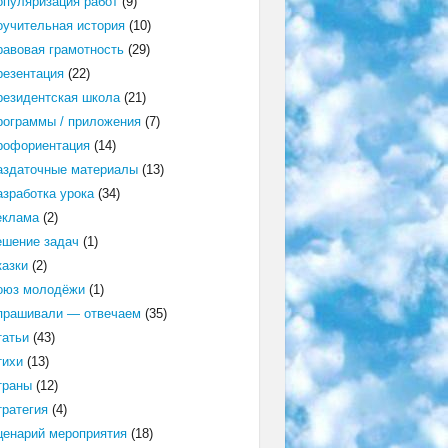
опуляризация работ
(9)
оучительная история
(10)
равовая грамотность
(29)
резентация
(22)
резидентская школа
(21)
рограммы / приложения
(7)
рофориентация
(14)
аздаточные материалы
(13)
азработка урока
(34)
еклама
(2)
ешение задач
(1)
казки
(2)
оюз молодёжи
(1)
прашивали — отвечаем
(35)
татьи
(43)
тихи
(13)
траны
(12)
тратегия
(4)
ценарий мероприятия
(18)