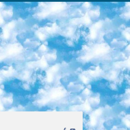
ека открытого доступа. Каталог площадки регулярно обрастает текстами статей из различных научных изданий. Сгруппированные по журналам и рубрикам публикации можно читать онлайн или скачивать целиком в PDF-формате. Проект нацелен на популяризацию науки за счёт открытого доступа к качественной информации. 6. «ПостНаука» На этом ресурсе публикуют подборки видеолекций, составленные экспертами из разных отраслей и объединённые общими темами. Среди них, к примеру, есть серии «Биоинформатика и геномика», «Культура средневековой Скандинавии» и Cinema Studies о теории кино. Каждая подборка лекций — логически связанная история, рассказанная экспертом от первого лица. Кроме того, на сайте появляются научно-образовательные статьи и тесты на разные темы. 7. «Newочём» Команда проекта «Newочём» отбирает самые интересные тексты из англоязычных СМИ и переводит те из них, за которые голосуют участники сообщества «ВКонтакте». По большей части это научно-популярные статьи. Редакторы придумывают лишь заголовки, в остальном содержание переводов соответствует оригиналам. Полные тексты можно читать прямо в социальной сети. 8. InternetUrok Онлайн-база материалов по основным дисциплинам школьной программы. Информация на сайте структурирована по классам, предметам и темам (урокам). Каждый урок состоит из видеолекций и конспектов. Есть также интерактивные тренажёры и тесты для закрепления пройденного материала. Даже если вы давно окончили школу, возможность повторить программу старших классов всегда может пригодиться. 9. Edutainme Ещё один ресурс об образовании. В отличие от Newtonew, как мне кажется, Edutainme больше ориентируется на представителей индустрии: педагогов, предпринимателей, разработчиков образовательных проектов. Но и любой, кто просто стремится к саморазвитию, найдёт на сайте много полезного и интересного для себя. Например, информацию о новых курсах и образовательных сервисах. 10. Newtonew Онлайн-медиа об образовании и обучении в широком смысле. Авторы Newtonew пишут об инструментах, заведениях, тактиках и стратегиях, которые помогают учить других и получать новые знания самостоятельно. На этой площадке вы найдёте новости, обзоры, аналитические мат