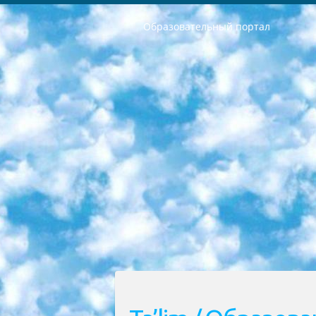
Образовательный портал
РЕСПУБЛИКА УЗБЕКИСТАН МИНИСТРЕРСТВО ДОШКОЛЬНОГО И ШКОЛЬНОГО ОБРАЗОВАНИЯ КОМАНДА в общеобразовательных учреждениях в 2023-2024 учебном году организация и проведение итоговой государственной аттестации обучающихся о Министра дошкольного и школьного образования Республики Узбекистан от 4 марта 2008 года (постановлением Минюста от 20 марта 2008 года № 1778 государственной регистрации) «Итоговое состояние учащихся общего среднего образования на основании положения об утверждении положения об аттестации общего среднего образования выпускной экзамен студентов в образовательных учреждениях в 2023-2024 учебном году В целях организации и прохождения аттестации приказываю: 1. Следующее: перечень предметов, по которым будет проводиться итоговая государственная аттестация и экзамен формы перевода согласно приложению 1; сертификаты международного образца, оценивающие уровень владения иностранными языками перечень согласно приложению 2; 2. Педагогический при специализированных образовательных учреждениях. научно-практический центр квалификации и международной оценки (Д.Давидова) 2024 г. До 25 марта: задания по предметам, по которым будет проводиться итоговая аттестация разработка и утверждение технических условий; итоговая аттестация на основании разработанного предметного задания разработка вопросов по предметам (устно и письменно), экзамен передача; общеобразовательные средние школы и специальные учебные заведения учащиеся выпускных классов школ и интернатов в агентской системе подготовка базы данных экзаменационных материалов и критериев оценки; перевод базы экзаменационных материалов на все языки обучения подать в Республиканский образовательный центр для изготовления; варианты экзаменов на основе разработанных контрольных материалов пусть будут поставлены задачи формирования. 3. Республиканский образовательный центр (Ш.Худайкулов) до 5 апреля 2024 года. до: база данных предоставленных экзаменационных материалов на все языки обучения перевод и экспертиза; для слепых, слабовидящих, глухих, слабослышащих и умственно отсталых детей учащиеся выпускных классов специализированных школ и школ-интернатов база данных экзаменационных материалов на всех преподаваемых языках подготовка критериев оценки; специализированные школы для умственно отсталых детей и технологии для учащихся выпускных классов школ-интернатов разработка соответствующих рекомендаций и критериев проведения ЕГЭ по естествознанию давать задания. 4. Педагогический при специализированных образовательных учреждениях. Научно-практический центр навыков и международной оценки (Д.Давидова), Республи