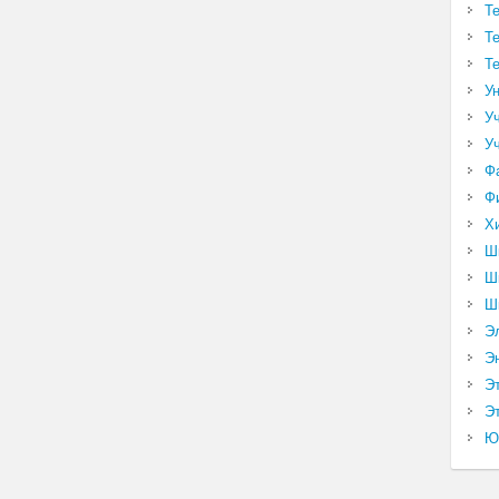
Т
Т
Т
У
У
У
Ф
Ф
Х
Ш
Ш
Ш
Э
Э
Э
Эт
Ю