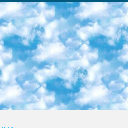
ка образовательный центр (Худайкулов Ш.) итоговый государственный аттестационный экзамен ориентирован на творческое и логическое мышление при подготовке базы материалов учитывать введение заданий. 5. Следует отметить, что: сертификат государственного образца о знании общеобразовательного предмета и как минимум национальный уровень B1 по предметам на иностранных языках, указанным в Приложении 2. или международно признанный сертификат эквивалентного уровня студенты, изучающие определенный предмет, освобождаются от экзамена; по соответствующим предметам запланирована итоговая государственная аттестация за день до дня, путем жеребьевки Рабочей группой (в письменной форме по предметам, проводимым в форме) из числа сформированных вариантов выбрано 2 варианта; 2 выбранных варианта экзамена анонсированы на официальном сайте министерства и все выпускники по всей стране на основе этих вариантов проводит итоговую государственную аттестацию. 6. Государственное образование учащихся средних общеобразовательных учреждений. знания в соответствии с квалификационными требованиями, которые необходимо приобрести на основании стандартов итоговый (выпускной) контроль для 9 и 11 классов в целях тестирования Экзамены (далее – экзамены) состоят из предметов, перечисленных в приложении 1. будет сделано. 7. Экзамены пройдут с 26 мая по 15 июня 2024 г. (кроме науки физического воспитания). 8. Физическая для учащихся 9 классов общесредних образовательных учреждений. Экзамены по предмету «Образование, квалификация медицина» 1-6 мая 2024 года. сотрудники перевести под присмотр (с отклонениями в физическом или умственном развитии) специализированная школа для детей, школы-интернаты и со сколиозом школы-интернаты санаторного типа для больных детей исключены). 9. Он был слепым, слабовидящим и имел нарушения опорно-двигательного аппарата. экзамены в специализированных школах и интернатах для детей должны проводиться исходя из требований, предъявляемых к общеобразовательным учреждениям (физкультура кроме науки). 10. Специализированная школа для глухих и слабослышащих детей. и экзамены в интернатах и быть реализован в виде письменного теста по математике. 11. Специальность для умственно отсталых детей. Для 9 класса Родной язык и литературное письмо Государственный язык (язык обучения – узбекский). для неклассов) написано Математическое письмо Письменная/устная история Узбекистана Физическое воспитание практично Итоговый контроль Для 11 класса Написание родного языка и литературы (эссе) Математическое письмо Узбекский язык (обучение на узбекском языке) не посещающее общее среднее образование для учреждений)/Образовательное учреждение выбор письменный и устный Иностранный язык письменный/устный Письменная/устная история Узбекистана *По выбору студента:  Химия  Физика  Основы государственного права  География 10 бесплатных образовательных ресурсов - Мы составили подборку онлайн-проектов с интерактивными упражнениями, видеолекциями и статьями. Они помогут вам обрести новые и освежить старые знания бесплатно. 1. «ИНТУИТ» Старейшая образовательная площадка Рунета. Здесь вы найдёте сотни текстовых и видеокурсов на десятки различных тем — от программирования до психологии. Многие курсы подготовлены российскими университетами и крупными международными компаниями вроде Intel и Microsoft. Самостоятельное обучение бесплатное, но желающие могут оплатить услуги персональных наставников. 2. «Смартия» знакомит с актуальными профессиями и подсказывает, как им обучаться. Выбрав заинтересовавшую вас специальность — SMM-специалист, фотограф, веб-дизайнер или другую, — увидите список необходимых для неё умений. Чтобы вы могли освоить их самостоятельно, для каждого умения площадка отображает подборку ссылок на учебные материалы. Хотя «Смартия» ориентируется на русскоязычную аудиторию, часть контента всё же доступна только на английском. 3. «Лекторий Физтеха» Проект Московского физико-технического института (Физтеха). С его помощью вы можете смотреть онлайн серии лекций, записанные на видео в этом вузе. В числе доступных предметов — физика, биология, химия, информационные технологии и другие. К некоторым лекциям администрация ресурса прилагает готовые конспекты, которые можно скачивать в PDF-формате. 4. ITMOcourses Онлайн-площадка Санкт-Петербургского национального исследовательского университета информационных технологий, механики и оптики (ИТМО). Ресурс предоставляет свободный доступ к курсам, разработанным в этом вузе. Каталог материалов разбит на четыре категории: «Оптические системы и технологии», «Приборостроение и робототехника», «Информационные технологии» и «Биотехнологии». Курсы состоят из видеолекций, интерактивных демонстраций и заданий. 5. «КиберЛенинка» Электронная научная библиот