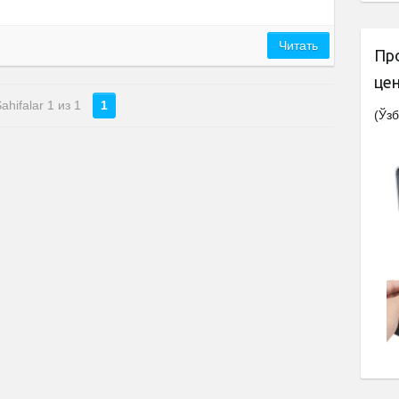
Читать
Пр
це
ahifalar 1 из 1
1
(Ўзб