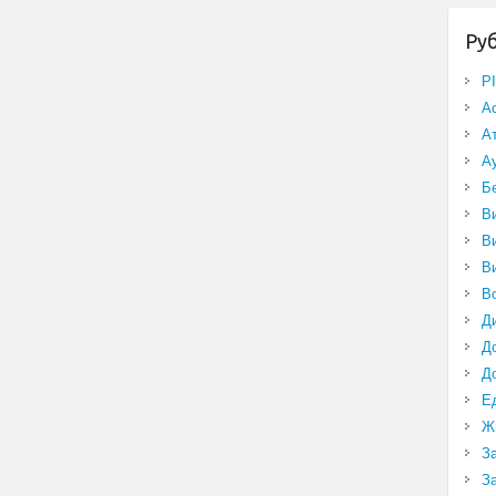
Ру
P
А
А
А
Б
В
В
В
В
Д
Д
Д
Е
Ж
З
З