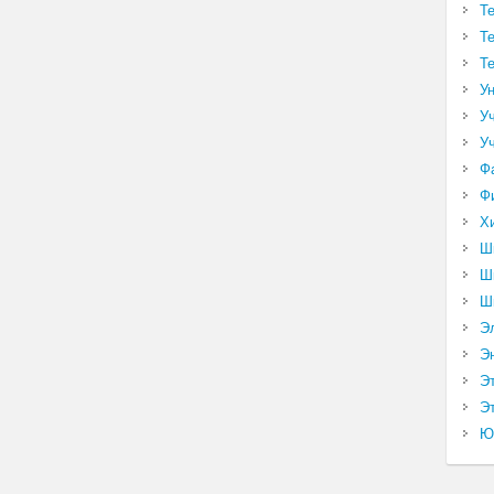
Т
Т
Т
У
У
У
Ф
Ф
Х
Ш
Ш
Ш
Э
Э
Э
Эт
Ю