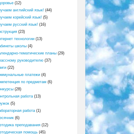
доровье
(12)
зучаем английский язык!
(44)
зучаем корейский язык!
(5)
зучаем русский язык!
(16)
нструкция
(23)
нтернет технологии
(13)
абинеты школы
(4)
алендарно-тематические планы
(29)
лассному руководителю
(37)
ниги
(22)
оммунальные платежи
(4)
омпетенция по предметам
(6)
онкурсы
(28)
онтрольная работа
(13)
ружок
(5)
абораторная работа
(1)
есячник
(6)
етодика преподавания
(12)
етодическая помощь
(45)