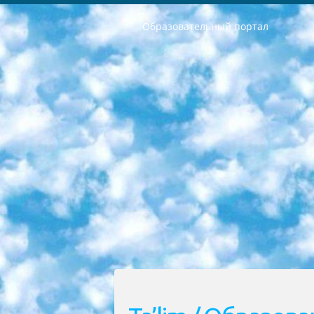
Образовательный портал
РЕСПУБЛИКА УЗБЕКИСТАН МИНИСТРЕРСТВО ДОШКОЛЬНОГО И ШКОЛЬНОГО ОБРАЗОВАНИЯ КОМАНДА в общеобразовательных учреждениях в 2023-2024 учебном году организация и проведение итоговой государственной аттестации обучающихся о Министра дошкольного и школьного образования Республики Узбекистан от 4 марта 2008 года (постановлением Минюста от 20 марта 2008 года № 1778 государственной регистрации) «Итоговое состояние учащихся общего среднего образования на основании положения об утверждении положения об аттестации общего среднего образования выпускной экзамен студентов в образовательных учреждениях в 2023-2024 учебном году В целях организации и прохождения аттестации приказываю: 1. Следующее: перечень предметов, по которым будет проводиться итоговая государственная аттестация и экзамен формы перевода согласно приложению 1; сертификаты международного образца, оценивающие уровень владения иностранными языками перечень согласно приложению 2; 2. Педагогический при специализированных образовательных учреждениях. научно-практический центр квалификации и международной оценки (Д.Давидова) 2024 г. До 25 марта: задания по предметам, по которым будет проводиться итоговая аттестация разработка и утверждение технических условий; итоговая аттестация на основании разработанного предметного задания разработка вопросов по предметам (устно и письменно), экзамен передача; общеобразовательные средние школы и специальные учебные заведения учащиеся выпускных классов школ и интернатов в агентской системе подготовка базы данных экзаменационных материалов и критериев оценки; перевод базы экзаменационных материалов на все языки обучения подать в Республиканский образовательный центр для изготовления; варианты экзаменов на основе разработанных контрольных материалов пусть будут поставлены задачи формирования. 3. Республиканский образовательный центр (Ш.Худайкулов) до 5 апреля 2024 года. до: база данных предоставленных экзаменационных материалов на все языки обучения перевод и экспертиза; для слепых, слабовидящих, глухих, слабослышащих и умственно отсталых детей учащиеся выпускных классов специализированных школ и школ-интернатов база данных экзаменационных материалов на всех преподаваемых языках подготовка критериев оценки; специализированные школы для умственно отсталых детей и технологии для учащихся выпускных классов школ-интернатов разработка соответствующих рекомендаций и критериев проведения ЕГЭ по естествознанию давать задания. 4. Педагогический при специализированных образовательных учреждениях. Научно-практический центр навыков и международной оценки (Д.Давидова), Республи