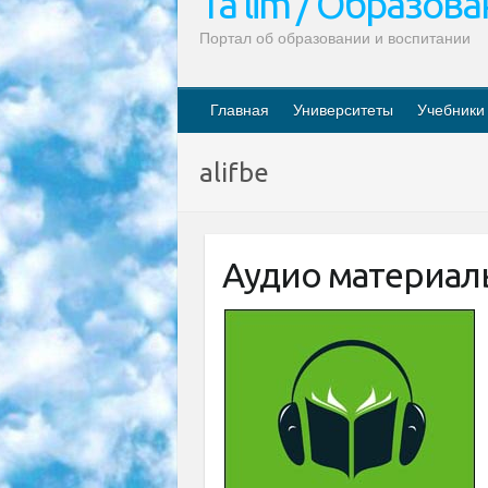
Ta’lim / Образов
Портал об образовании и воспитании
Главная
Университеты
Учебники
alifbe
Аудио материалы