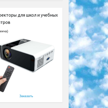
оекторы для школ и учебных
нтров
екча)
Заказать