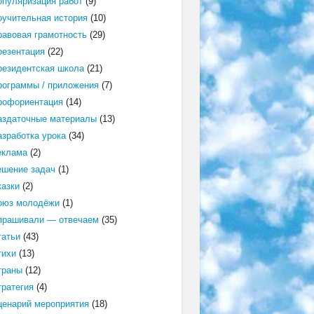
опуляризация работ
(9)
оучительная история
(10)
равовая грамотность
(29)
резентация
(22)
резидентская школа
(21)
рограммы / приложения
(7)
рофориентация
(14)
аздаточные материалы
(13)
азработка урока
(34)
еклама
(2)
ешение задач
(1)
казки
(2)
оюз молодёжи
(1)
прашивали — отвечаем
(35)
татьи
(43)
тихи
(13)
траны
(12)
тратегия
(4)
ценарий мероприятия
(18)