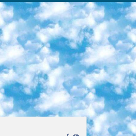
ека открытого доступа. Каталог площадки регулярно обрастает текстами статей из различных научных изданий. Сгруппированные по журналам и рубрикам публикации можно читать онлайн или скачивать целиком в PDF-формате. Проект нацелен на популяризацию науки за счёт открытого доступа к качественной информации. 6. «ПостНаука» На этом ресурсе публикуют подборки видеолекций, составленные экспертами из разных отраслей и объединённые общими темами. Среди них, к примеру, есть серии «Биоинформатика и геномика», «Культура средневековой Скандинавии» и Cinema Studies о теории кино. Каждая подборка лекций — логически связанная история, рассказанная экспертом от первого лица. Кроме того, на сайте появляются научно-образовательные статьи и тесты на разные темы. 7. «Newочём» Команда проекта «Newочём» отбирает самые интересные тексты из англоязычных СМИ и переводит те из них, за которые голосуют участники сообщества «ВКонтакте». По большей части это научно-популярные статьи. Редакторы придумывают лишь заголовки, в остальном содержание переводов соответствует оригиналам. Полные тексты можно читать прямо в социальной сети. 8. InternetUrok Онлайн-база материалов по основным дисциплинам школьной программы. Информация на сайте структурирована по классам, предметам и темам (урокам). Каждый урок состоит из видеолекций и конспектов. Есть также интерактивные тренажёры и тесты для закрепления пройденного материала. Даже если вы давно окончили школу, возможность повторить программу старших классов всегда может пригодиться. 9. Edutainme Ещё один ресурс об образовании. В отличие от Newtonew, как мне кажется, Edutainme больше ориентируется на представителей индустрии: педагогов, предпринимателей, разработчиков образовательных проектов. Но и любой, кто просто стремится к саморазвитию, найдёт на сайте много полезного и интересного для себя. Например, информацию о новых курсах и образовательных сервисах. 10. Newtonew Онлайн-медиа об образовании и обучении в широком смысле. Авторы Newtonew пишут об инструментах, заведениях, тактиках и стратегиях, которые помогают учить других и получать новые знания самостоятельно. На этой площадке вы найдёте новости, обзоры, аналитические мат