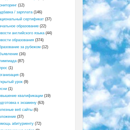
ониторинг
(12)
адбавка / зарплата
(146)
ациональный сертификат
(37)
ачальное образование
(22)
овости английского языка
(44)
овости образования
(374)
бразование за рубежом
(12)
бъявление
(16)
лимпиада
(87)
прос
(1)
рганизация
(3)
ткрытый урок
(9)
есни
(1)
овышение квалификации
(19)
одготовка к экзамену
(63)
олезные веб сайты
(6)
оложение
(37)
омощь абитуриенту
(72)