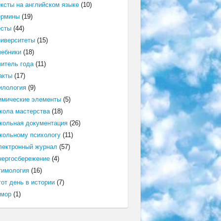
ексты на английском языке
(10)
ермины
(19)
есты
(44)
ниверситеты
(15)
чебники
(18)
читель года
(11)
акты
(17)
илология
(9)
имические элементы
(5)
кола мастерства
(18)
кольная документация
(26)
кольному психологу
(11)
лектронный журнал
(57)
нергосбережение
(4)
тимология
(16)
от день в истории
(7)
мор
(1)