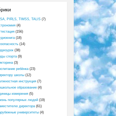
брики
ISA, PIRLS, TIMSS, TALIS
(7)
строномия
(4)
ттестация
(156)
удиокнига
(18)
езопасность
(14)
идеоурок
(38)
иды спорта
(9)
икторина
(3)
оспитание ребёнка
(23)
иректору школы
(12)
олжностная инструкция
(7)
ошкольное образование
(4)
диницы измерения
(5)
изнь популярных людей
(19)
аместителю директора
(61)
арубежные университеты
(4)