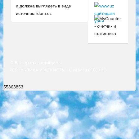
и должна выглядеть в виде
источник: idum.uz
© Все права защищены
РЕСПУБЛИКА УЗБЕКИСТАН МИНИСТРЕРСТВО ДОШКОЛЬНОГО И ШКОЛЬНОГО ОБРАЗОВАНИЯ КОМАНДА в общеобразовательных учреждениях в 2023-2024 учебном году организация и проведение итоговой государственной аттестации обучающихся о Министра дошкольного и школьного образования Республики Узбекистан от 4 марта 2008 года (постановлением Минюста от 20 марта 2008 года № 1778 государственной регистрации) «Итоговое состояние учащихся общего среднего образования на основании положения об утверждении положения об аттестации общего среднего образования выпускной экзамен студентов в образовательных учреждениях в 2023-2024 учебном году В целях организации и прохождения аттестации приказываю: 1. Следующее: перечень предметов, по которым будет проводиться итоговая государственная аттестация и экзамен формы перевода согласно приложению 1; сертификаты международного образца, оценивающие уровень владения иностранными языками перечень согласно приложению 2; 2. Педагогический при специализированных образовательных учреждениях. научно-практический центр квалификации и международной оценки (Д.Давидова) 2024 г. До 25 марта: задания по предметам, по которым будет проводиться итоговая аттестация разработка и утверждение технических условий; итоговая аттестация на основании разработанного предметного задания разработка вопросов по предметам (устно и письменно), экзамен передача; общеобразовательные средние школы и специальные учебные заведения учащиеся выпускных классов школ и интернатов в агентской системе подготовка базы данных экзаменационных материалов и критериев оценки; перевод базы экзаменационных материалов на все языки обучения подать в Республиканский образовательный центр для изготовления; варианты экзаменов на основе разработанных контрольных материалов пусть будут поставлены задачи формирования. 3. Республиканский образовательный центр (Ш.Худайкулов) до 5 апреля 2024 года. до: база данных предоставленных экзаменационных материалов на все языки обучения перевод и экспертиза; для слепых, слабовидящих, глухих, слабослышащих и умственно отсталых детей учащиеся выпускных классов специализированных школ и школ-интернатов база данных экзаменационных материалов на всех преподаваемых языках подготовка критериев оценки; специализированные школы для умственно отсталых детей и технологии для учащихся выпускных классов школ-интернатов разработка соответствующих рекомендаций и критериев проведения ЕГЭ по естествознанию давать задания. 4. Педагогический при специализированных образовательных учреждениях. Научно-практический центр навыков и международной оценки (Д.Давидова), Республика образовательный центр (Худайкулов Ш.) итоговый государственный аттестационный экзамен ориентирован на творческое и логическое мышление при подготовке базы материалов учитывать введение заданий. 5. Следует отметить, что: сертификат государственного образца о знании общеобразовательного предмета и как минимум национальный уровень B1 по предметам на иностранных языках, указанным в Приложении 2. или международно признанный сертификат эквивалентного уровня студенты, изучающие определенный предмет, освобождаются от экзамена; по соответствующим предметам запланирована итоговая государственная аттестация за день до дня, путем жеребьевки Рабочей группой (в письменной форме по предметам, проводимым в форме) из числа сформированных вариантов выбрано 2 варианта; 2 выбранных варианта экзамена анонсированы на официальном сайте министерства и все выпускники по всей стране на основе этих вариантов проводит итоговую государственную аттестацию. 6. Государственное образование учащихся средних общеобразовательных учреждений. знания в соответствии с квалификационными требованиями, которые необходимо приобрести на основании стандартов итоговый (выпускной) контроль для 9 и 11 классов в целях тестирования Экзамены (далее – экзамены) состоят из предметов, перечисленных в приложении 1. будет сделано. 7. Экзамены пройдут с 26 мая по 15 июня 2024 г. (кроме науки физического воспитания). 8. Физическая для учащихся 9 классов общесредних образовательных учреждений. Экзамены по предмету «Образование, квалификация медицина» 1-6 мая 2024 года. сотрудники перевести под присмотр (с отклонениями в физическом или умственном развитии) специализированная школа для детей, школы-интернаты и со сколиозом школы-интернаты санаторного типа для больных детей исключены). 9. Он был слепым, слабовидящим и имел нарушения опорно-двигательного аппарата. экзамены в специализированных школах и интернатах для детей должны проводиться исходя из требований, предъявляемых к общеобразовательным учреждениям (физкультура кроме науки). 10. Специализированная школа для глухих и слабослышащих детей. и экзамены в интернатах и быть реализован в виде письменного теста по математике. 11. Специальность для умственно отсталых детей. Для 9 класса Родной язык и литературное письмо Государственный язык (язык обучения – узбекский). для неклассов) написано Математическое письмо Письменная/устная история Узбекистана Физическое воспитание практично Итоговый контроль Для 11 класса Написание родного языка и литературы (эссе) Математическое письмо Узбекский язык (обучение на узбекском языке) не посещающее общее среднее образование для учреждений)/Образовательное учреждение выбор письменный и устный Иностранный язык письменный/устный Письменная/устная история Узбекистана *По выбору студента:  Химия  Физика  Основы государственного права  География 10 бесплатных образовательных ресурсов - Мы составили подборку онлайн-проектов с интерактивными упражнениями, видеолекциями и статьями. Они помогут вам обрести новые и освежить старые знания бесплатно. 1. «ИНТУИТ» Старейшая образовательная площадка Рунета. Здесь вы найдёте сотни текстовых и видеокурсов на десятки различных тем — от программирования до психологии. Многие курсы подготовлены российскими университетами и крупными международными компаниями вроде Intel и Microsoft. Самостоятельное обучение бесплатное, но желающие могут оплатить услуги персональных наставников. 2. «Смартия» знакомит с актуальными профессиями и подсказывает, как им обучаться. Выбрав заинтересовавшую вас специальность — SMM-специалист, фотограф, веб-дизайнер или другую, — увидите список необходимых для неё умений. Чтобы вы могли освоить их самостоятельно, для каждого умения площадка отображает подборку ссылок на учебные материалы. Хотя «Смартия» ориентируется на русскоязычную аудиторию, часть контента всё же доступна только на английском. 3. «Лекторий Физтеха» Проект Московского физико-технического института (Физтеха). С его помощью вы можете смотреть онлайн серии лекций, записанные на видео в этом вузе. В числе доступных предметов — физика, биология, химия, информационные технологии и другие. К некоторым лекциям администрация ресурса прилагает готовые конспекты, которые можно скачивать в PDF-формате. 4. ITMOcourses Онлайн-площадка Санкт-Петербургского национального исследовательского университета информационных технологий, механики и оптики (ИТМО). Ресурс предоставляет свободный доступ к курсам, разработанным в этом вузе. Каталог материалов разбит на четыре категории: «Оптические системы и технологии», «Приборостроение и робототехника», «Информационные технологии» и «Биотехнологии». Курсы состоят из видеолекций, интерактивных демонстраций и заданий. 5. «КиберЛенинка» Электронная научная библиотека открытого доступа. Каталог площадки регулярно обрастает текстами статей из различных научных изданий. Сгруппированные по журналам и рубрикам публикации можно читать онлайн или скачивать целиком в PDF-формате. Проект нацелен на популяризацию науки за счёт открытого доступа к качественной информации. 6. «ПостНаука» На этом ресурсе публикуют подборки видеолекций, составленные экспертами из разных отраслей и объединённые общими темами. Среди них, к примеру, есть серии «Биоинформатика и геномика», «Культура средневековой Скандинавии» и Cinema Studies о теории кино. Каждая подборка лекций — логически связанная история, рассказанная экспертом от первого лица. Кроме того, на сайте появляются научно-образовательные статьи и тесты на разные темы. 7. «Newочём» Команда проекта «Newочём» отбирает самые интересные тексты из англоязычных СМИ и переводит те из них, за которые голосуют участники сообщества «ВКонтакте». По большей части это научно-популярные статьи. Редакторы придумывают лишь заголовки, в остальном содержание переводов соответствует оригиналам. Полные тексты можно читать прямо в социальной сети. 8. InternetUrok Онлайн-база материалов по основным дисциплинам школьной программы. Информация на сайте структурирована по классам, предметам и темам (урокам). Каждый урок состоит из видеолекций и конспектов. Есть также интерактивные тренажёры и тесты для закрепления пройденного материала. Даже если вы давно окончили школу, возможность повторить программу старших классов всегда может пригодиться. 9. Edutainme Ещё один ресурс об образовании. В отличие от Newtonew, как мне кажется, Edutainme больше ориентируется на представителей индустрии: педагогов, предпринимателей, разработчиков образовательных проектов. Но и любой, кто просто стремится к саморазвитию, найдёт на сайте много полезного и интересного для себя. Например, информацию о новых курсах и образовательных сервисах. 10. Newtonew Онлайн-медиа об образовании и обучении в широком смысле. Авторы Newtonew пишут об инструментах, заведениях, тактиках и стратегиях, которые помогают учить других и получать новые знания самостоятельно. На этой площадке вы найдёте новости, обзоры, аналитические мате
55863853