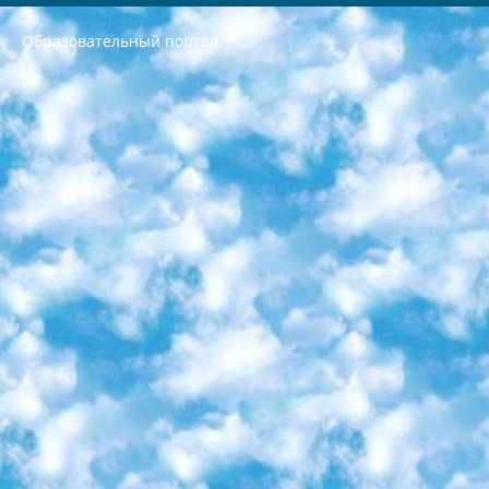
Образовательный портал
РЕСПУБЛИКА УЗБЕКИСТАН МИНИСТРЕРСТВО ДОШКОЛЬНОГО И ШКОЛЬНОГО ОБРАЗОВАНИЯ КОМАНДА в общеобразовательных учреждениях в 2023-2024 учебном году организация и проведение итоговой государственной аттестации обучающихся о Министра дошкольного и школьного образования Республики Узбекистан от 4 марта 2008 года (постановлением Минюста от 20 марта 2008 года № 1778 государственной регистрации) «Итоговое состояние учащихся общего среднего образования на основании положения об утверждении положения об аттестации общего среднего образования выпускной экзамен студентов в образовательных учреждениях в 2023-2024 учебном году В целях организации и прохождения аттестации приказываю: 1. Следующее: перечень предметов, по которым будет проводиться итоговая государственная аттестация и экзамен формы перевода согласно приложению 1; сертификаты международного образца, оценивающие уровень владения иностранными языками перечень согласно приложению 2; 2. Педагогический при специализированных образовательных учреждениях. научно-практический центр квалификации и международной оценки (Д.Давидова) 2024 г. До 25 марта: задания по предметам, по которым будет проводиться итоговая аттестация разработка и утверждение технических условий; итоговая аттестация на основании разработанного предметного задания разработка вопросов по предметам (устно и письменно), экзамен передача; общеобразовательные средние школы и специальные учебные заведения учащиеся выпускных классов школ и интернатов в агентской системе подготовка базы данных экзаменационных материалов и критериев оценки; перевод базы экзаменационных материалов на все языки обучения подать в Республиканский образовательный центр для изготовления; варианты экзаменов на основе разработанных контрольных материалов пусть будут поставлены задачи формирования. 3. Республиканский образовательный центр (Ш.Худайкулов) до 5 апреля 2024 года. до: база данных предоставленных экзаменационных материалов на все языки обучения перевод и экспертиза; для слепых, слабовидящих, глухих, слабослышащих и умственно отсталых детей учащиеся выпускных классов специализированных школ и школ-интернатов база данных экзаменационных материалов на всех преподаваемых языках подготовка критериев оценки; специализированные школы для умственно отсталых детей и технологии для учащихся выпускных классов школ-интернатов разработка соответствующих рекомендаций и критериев проведения ЕГЭ по естествознанию давать задания. 4. Педагогический при специализированных образовательных учреждениях. Научно-практический центр навыков и международной оценки (Д.Давидова), Республика образовательный центр (Худайкулов Ш.) итоговый государственный аттестационный экзамен ориентирован на творческое и логическое мышление при подготовке базы материалов учитывать введение заданий. 5. Следует отметить, что: сертификат государственного образца о знании общеобразовательного предмета и как минимум национальный уровень B1 по предметам на иностранных языках, указанным в Приложении 2. или международно признанный сертификат эквивалентного уровня студенты, изучающие определенный предмет, освобождаются от экзамена; по соответствующим предметам запланирована итоговая государственная аттестация за день до дня, путем жеребьевки Рабочей группой (в письменной форме по предметам, проводимым в форме) из числа сформированных вариантов выбрано 2 варианта; 2 выбранных варианта экзамена анонсированы на официальном сайте министерства и все выпускники по всей стране на основе этих вариантов проводит итоговую государственную аттестацию. 6. Государственное образование учащихся средних общеобразовательных учреждений. знания в соответствии с квалификационными требованиями, которые необходимо приобрести на основании стандартов итоговый (выпускной) контроль для 9 и 11 классов в целях тестирования Экзамены (далее – экзамены) состоят из предметов, перечисленных в приложении 1. будет сделано. 7. Экзамены пройдут с 26 мая по 15 июня 2024 г. (кроме науки физического воспитания). 8. Физическая для учащихся 9 классов общесредних образовательных учреждений. Экзамены по предмету «Образование, квалификация медицина» 1-6 мая 2024 года. сотрудники перевести под присмотр (с отклонениями в физическом или умственном развитии) специализированная школа для детей, школы-интернаты и со сколиозом школы-интернаты санаторного типа для больных детей исключены). 9. Он был слепым, слабовидящим и имел нарушения опорно-двигательного аппарата. экзамены в специализированных школах и интернатах для детей должны проводиться исходя из требований, предъявляемых к общеобразовательным учреждениям (физкультура кроме науки). 10. Специализированная школа для глухих и слабослышащих детей. и экзамены в интернатах и быть реализован в виде письменного теста по математике. 11. Специальность для умственно отсталых детей. Для 9 класса Родной язык и литературное письмо Государственный язык (язык обучения – узбекский). для неклассов) написано Математическое письмо Письменная/устная история Узбекистана Физическое воспитание практично Итоговый контроль Для 11 класса Написание родного языка и литературы (эссе) Математическое письмо Узбекский язык (обучение на узбекском языке) не посещающее общее среднее образование для учреждений)/Образовательное учреждение выбор письменный и устный Иностранный язык письменный/устный Письменная/устная история Узбекистана *По выбору студента:  Химия  Физика  Основы государственного права  География 10 бесплатных образовательных ресурсов - Мы составили подборку онлайн-проектов с интерактивными упражнениями, видеолекциями и статьями. Они помогут вам обрести новые и освежить старые знания бесплатно. 1. «ИНТУИТ» Старейшая образовательная площадка Рунета. Здесь вы найдёте сотни текстовых и видеокурсов на десятки различных тем — от программирования до психологии. Многие курсы подготовлены российскими университетами и крупными международными компаниями вроде Intel и Microsoft. Самостоятельное обучение бесплатное, но желающие могут оплатить услуги персональных наставников. 2. «Смартия» знакомит с актуальными профессиями и подсказывает, как им обучаться. Выбрав заинтересовавшую вас специальность — SMM-специалист, фотограф, веб-дизайнер или другую, — увидите список необходимых для неё умений. Чтобы вы могли освоить их самостоятельно, для каждого умения площадка отображает подборку ссылок на учебные материалы. Хотя «Смартия» ориентируется на русскоязычную аудиторию, часть контента всё же доступна только на английском. 3. «Лекторий Физтеха» Проект Московского физико-технического института (Физтеха). С его помощью вы можете смотреть онлайн серии лекций, записанные на видео в этом вузе. В числе доступных предметов — физика, биология, химия, информационные технологии и другие. К некоторым лекциям администрация ресурса прилагает готовые конспекты, которые можно скачивать в PDF-формате. 4. ITMOcourses Онлайн-площадка Санкт-Петербургского национального исследовательского университета информационных технологий, механики и оптики (ИТМО). Ресурс предоставляет свободный доступ к курсам, разработанным в этом вузе. Каталог материалов разбит на четыре категории: «Оптические системы и технологии», «Приборостроение и робототехника», «Информационные технологии» и «Биотехнологии». Курсы состоят из видеолекций, интерактивных демонстраций и заданий. 5. «КиберЛенинка» Электронная научная библиотека открытого доступа. Каталог площадки регулярно обрастает текстами статей из различных научных изданий. Сгруппированные по журналам и рубрикам публикации можно читать онлайн или скачивать целиком в PDF-формате. Проект нацелен на популяризацию науки за счёт открытого доступа к качественной информации. 6. «ПостНаука» На этом ресурсе публикуют подборки видеолекций, составленные экспертами из разных отраслей и объединённые общими темами. Среди них, к примеру, есть серии «Биоинформатика и геномика», «Культура средневековой Скандинавии» и Cinema Studies о теории кино. Каждая подборка лекций — логически связанная история, рассказанная экспертом от первого лица. Кроме того, на сайте появляются научно-образовательные статьи и тесты на разные темы. 7. «Newочём» Команда проекта «Newочём» отбирает самые интересные тексты из англоязычных СМИ и переводит те из них, за которые голосуют участники сообщества «ВКонтакте». По большей части это научно-популярные статьи. Редакторы придумывают лишь заголовки, в остальном содержание переводов соответствует оригиналам. Полные тексты можно читать прямо в социальной сети. 8. InternetUrok Онлайн-база материалов по основным дисциплинам школьной программы. Информация на сайте структурирована по классам, предметам и темам (урокам). Каждый урок состоит из видеолекций и конспектов. Есть также интерактивные тренажёры и тесты для закрепления пройденного материала. Даже если вы давно окончили школу, возможность повторить программу старших классов всегда может пригодиться. 9. Edutainme Ещё один ресурс об образовании. В отличие от Newtonew, как мне кажется, Edutainme больше ориентируется на представителей индустрии: педагогов, предпринимателей, разработчиков образовательных проектов. Но и любой, кто просто стремится к саморазвитию, найдёт на сайте много полезного и интересного для себя. Например, информацию о новых курсах и образовательных сервисах. 10. Newtonew Онлайн-медиа об образовании и обучении в широком смысле. Авторы Newtonew пишут об инструментах, заведениях, тактиках и стратегиях, которые помогают учить других и получать новые знания самостоятельно. На этой площадке вы найдёте новости, обзоры, аналитические мат