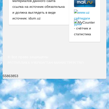
материалов данного сайта
ссылка на источник обязательна
и должна выглядеть в виде
источник: idum.uz
© Все права защищены
РЕСПУБЛИКА УЗБЕКИСТАН МИНИСТРЕРСТВО ДОШКОЛЬНОГО И ШКОЛЬНОГО ОБРАЗОВАНИЯ КОМАНДА в общеобразовательных учреждениях в 2023-2024 учебном году организация и проведение итоговой государственной аттестации обучающихся о Министра дошкольного и школьного образования Республики Узбекистан от 4 марта 2008 года (постановлением Минюста от 20 марта 2008 года № 1778 государственной регистрации) «Итоговое состояние учащихся общего среднего образования на основании положения об утверждении положения об аттестации общего среднего образования выпускной экзамен студентов в образовательных учреждениях в 2023-2024 учебном году В целях организации и прохождения аттестации приказываю: 1. Следующее: перечень предметов, по которым будет проводиться итоговая государственная аттестация и экзамен формы перевода согласно приложению 1; сертификаты международного образца, оценивающие уровень владения иностранными языками перечень согласно приложению 2; 2. Педагогический при специализированных образовательных учреждениях. научно-практический центр квалификации и международной оценки (Д.Давидова) 2024 г. До 25 марта: задания по предметам, по которым будет проводиться итоговая аттестация разработка и утверждение технических условий; итоговая аттестация на основании разработанного предметного задания разработка вопросов по предметам (устно и письменно), экзамен передача; общеобразовательные средние школы и специальные учебные заведения учащиеся выпускных классов школ и интернатов в агентской системе подготовка базы данных экзаменационных материалов и критериев оценки; перевод базы экзаменационных материалов на все языки обучения подать в Республиканский образовательный центр для изготовления; варианты экзаменов на основе разработанных контрольных материалов пусть будут поставлены задачи формирования. 3. Республиканский образовательный центр (Ш.Худайкулов) до 5 апреля 2024 года. до: база данных предоставленных экзаменационных материалов на все языки обучения перевод и экспертиза; для слепых, слабовидящих, глухих, слабослышащих и умственно отсталых детей учащиеся выпускных классов специализированных школ и школ-интернатов база данных экзаменационных материалов на всех преподаваемых языках подготовка критериев оценки; специализированные школы для умственно отсталых детей и технологии для учащихся выпускных классов школ-интернатов разработка соответствующих рекомендаций и критериев проведения ЕГЭ по естествознанию давать задания. 4. Педагогический при специализированных образовательных учреждениях. Научно-практический центр навыков и международной оценки (Д.Давидова), Республика образовательный центр (Худайкулов Ш.) итоговый государственный аттестационный экзамен ориентирован на творческое и логическое мышление при подготовке базы материалов учитывать введение заданий. 5. Следует отметить, что: сертификат государственного образца о знании общеобразовательного предмета и как минимум национальный уровень B1 по предметам на иностранных языках, указанным в Приложении 2. или международно признанный сертификат эквивалентного уровня студенты, изучающие определенный предмет, освобождаются от экзамена; по соответствующим предметам запланирована итоговая государственная аттестация за день до дня, путем жеребьевки Рабочей группой (в письменной форме по предметам, проводимым в форме) из числа сформированных вариантов выбрано 2 варианта; 2 выбранных варианта экзамена анонсированы на официальном сайте министерства и все выпускники по всей стране на основе этих вариантов проводит итоговую государственную аттестацию. 6. Государственное образование учащихся средних общеобразовательных учреждений. знания в соответствии с квалификационными требованиями, которые необходимо приобрести на основании стандартов итоговый (выпускной) контроль для 9 и 11 классов в целях тестирования Экзамены (далее – экзамены) состоят из предметов, перечисленных в приложении 1. будет сделано. 7. Экзамены пройдут с 26 мая по 15 июня 2024 г. (кроме науки физического воспитания). 8. Физическая для учащихся 9 классов общесредних образовательных учреждений. Экзамены по предмету «Образование, квалификация медицина» 1-6 мая 2024 года. сотрудники перевести под присмотр (с отклонениями в физическом или умственном развитии) специализированная школа для детей, школы-интернаты и со сколиозом школы-интернаты санаторного типа для больных детей исключены). 9. Он был слепым, слабовидящим и имел нарушения опорно-двигательного аппарата. экзамены в специализированных школах и интернатах для детей должны проводиться исходя из требований, предъявляемых к общеобразовательным учреждениям (физкультура кроме науки). 10. Специализированная школа для глухих и слабослышащих детей. и экзамены в интернатах и быть реализован в виде письменного теста по математике. 11. Специальность для умственно отсталых детей. Для 9 класса Родной язык и литературное письмо Государственный язык (язык обучения – узбекский). для неклассов) написано Математическое письмо Письменная/устная история Узбекистана Физическое воспитание практично Итоговый контроль Для 11 класса Написание родного языка и литературы (эссе) Математическое письмо Узбекский язык (обучение на узбекском языке) не посещающее общее среднее образование для учреждений)/Образовательное учреждение выбор письменный и устный Иностранный язык письменный/устный Письменная/устная история Узбекистана *По выбору студента:  Химия  Физика  Основы государственного права  География 10 бесплатных образовательных ресурсов - Мы составили подборку онлайн-проектов с интерактивными упражнениями, видеолекциями и статьями. Они помогут вам обрести новые и освежить старые знания бесплатно. 1. «ИНТУИТ» Старейшая образовательная площадка Рунета. Здесь вы найдёте сотни текстовых и видеокурсов на десятки различных тем — от программирования до психологии. Многие курсы подготовлены российскими университетами и крупными международными компаниями вроде Intel и Microsoft. Самостоятельное обучение бесплатное, но желающие могут оплатить услуги персональных наставников. 2. «Смартия» знакомит с актуальными профессиями и подсказывает, как им обучаться. Выбрав заинтересовавшую вас специальность — SMM-специалист, фотограф, веб-дизайнер или другую, — увидите список необходимых для неё умений. Чтобы вы могли освоить их самостоятельно, для каждого умения площадка отображает подборку ссылок на учебные материалы. Хотя «Смартия» ориентируется на русскоязычную аудиторию, часть контента всё же доступна только на английском. 3. «Лекторий Физтеха» Проект Московского физико-технического института (Физтеха). С его помощью вы можете смотреть онлайн серии лекций, записанные на видео в этом вузе. В числе доступных предметов — физика, биология, химия, информационные технологии и другие. К некоторым лекциям администрация ресурса прилагает готовые конспекты, которые можно скачивать в PDF-формате. 4. ITMOcourses Онлайн-площадка Санкт-Петербургского национального исследовательского университета информационных технологий, механики и оптики (ИТМО). Ресурс предоставляет свободный доступ к курсам, разработанным в этом вузе. Каталог материалов разбит на четыре категории: «Оптические системы и технологии», «Приборостроение и робототехника», «Информационные технологии» и «Биотехнологии». Курсы состоят из видеолекций, интерактивных демонстраций и заданий. 5. «КиберЛенинка» Электронная научная библиотека открытого доступа. Каталог площадки регулярно обрастает текстами статей из различных научных изданий. Сгруппированные по журналам и рубрикам публикации можно читать онлайн или скачивать целиком в PDF-формате. Проект нацелен на популяризацию науки за счёт открытого доступа к качественной информации. 6. «ПостНаука» На этом ресурсе публикуют подборки видеолекций, составленные экспертами из разных отраслей и объединённые общими темами. Среди них, к примеру, есть серии «Биоинформатика и геномика», «Культура средневековой Скандинавии» и Cinema Studies о теории кино. Каждая подборка лекций — логически связанная история, рассказанная экспертом от первого лица. Кроме того, на сайте появляются научно-образовательные статьи и тесты на разные темы. 7. «Newочём» Команда проекта «Newочём» отбирает самые интересные тексты из англоязычных СМИ и переводит те из них, за которые голосуют участники сообщества «ВКонтакте». По большей части это научно-популярные статьи. Редакторы придумывают лишь заголовки, в остальном содержание переводов соответствует оригиналам. Полные тексты можно читать прямо в социальной сети. 8. InternetUrok Онлайн-база материалов по основным дисциплинам школьной программы. Информация на сайте структурирована по классам, предметам и темам (урокам). Каждый урок состоит из видеолекций и конспектов. Есть также интерактивные тренажёры и тесты для закрепления пройденного материала. Даже если вы давно окончили школу, возможность повторить программу старших классов всегда может пригодиться. 9. Edutainme Ещё один ресурс об образовании. В отличие от Newtonew, как мне кажется, Edutainme больше ориентируется на представителей индустрии: педагогов, предпринимателей, разработчиков образовательных проектов. Но и любой, кто просто стремится к саморазвитию, найдёт на сайте много полезного и интересного для себя. Например, информацию о новых курсах и образовательных сервисах. 10. Newtonew Онлайн-медиа об образовании и обучении в широком смысле. Авторы Newtonew пишут об инструментах, заведениях, тактиках и стратегиях, которые помогают учить других и получать новые знания самостоятельно. На этой площадке вы найдёте новости, обзоры, аналитические мате
55863853