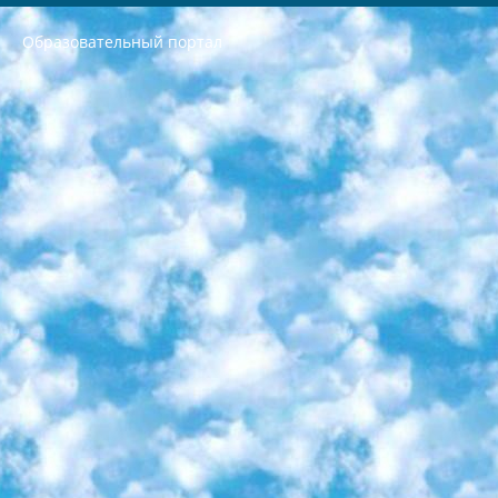
Образовательный портал
РЕСПУБЛИКА УЗБЕКИСТАН МИНИСТРЕРСТВО ДОШКОЛЬНОГО И ШКОЛЬНОГО ОБРАЗОВАНИЯ КОМАНДА в общеобразовательных учреждениях в 2023-2024 учебном году организация и проведение итоговой государственной аттестации обучающихся о Министра дошкольного и школьного образования Республики Узбекистан от 4 марта 2008 года (постановлением Минюста от 20 марта 2008 года № 1778 государственной регистрации) «Итоговое состояние учащихся общего среднего образования на основании положения об утверждении положения об аттестации общего среднего образования выпускной экзамен студентов в образовательных учреждениях в 2023-2024 учебном году В целях организации и прохождения аттестации приказываю: 1. Следующее: перечень предметов, по которым будет проводиться итоговая государственная аттестация и экзамен формы перевода согласно приложению 1; сертификаты международного образца, оценивающие уровень владения иностранными языками перечень согласно приложению 2; 2. Педагогический при специализированных образовательных учреждениях. научно-практический центр квалификации и международной оценки (Д.Давидова) 2024 г. До 25 марта: задания по предметам, по которым будет проводиться итоговая аттестация разработка и утверждение технических условий; итоговая аттестация на основании разработанного предметного задания разработка вопросов по предметам (устно и письменно), экзамен передача; общеобразовательные средние школы и специальные учебные заведения учащиеся выпускных классов школ и интернатов в агентской системе подготовка базы данных экзаменационных материалов и критериев оценки; перевод базы экзаменационных материалов на все языки обучения подать в Республиканский образовательный центр для изготовления; варианты экзаменов на основе разработанных контрольных материалов пусть будут поставлены задачи формирования. 3. Республиканский образовательный центр (Ш.Худайкулов) до 5 апреля 2024 года. до: база данных предоставленных экзаменационных материалов на все языки обучения перевод и экспертиза; для слепых, слабовидящих, глухих, слабослышащих и умственно отсталых детей учащиеся выпускных классов специализированных школ и школ-интернатов база данных экзаменационных материалов на всех преподаваемых языках подготовка критериев оценки; специализированные школы для умственно отсталых детей и технологии для учащихся выпускных классов школ-интернатов разработка соответствующих рекомендаций и критериев проведения ЕГЭ по естествознанию давать задания. 4. Педагогический при специализированных образовательных учреждениях. Научно-практический центр навыков и международной оценки (Д.Давидова), Республика образовательный центр (Худайкулов Ш.) итоговый государственный аттестационный экзамен ориентирован на творческое и логическое мышление при подготовке базы материалов учитывать введение заданий. 5. Следует отметить, что: сертификат государственного образца о знании общеобразовательного предмета и как минимум национальный уровень B1 по предметам на иностранных языках, указанным в Приложении 2. или международно признанный сертификат эквивалентного уровня студенты, изучающие определенный предмет, освобождаются от экзамена; по соответствующим предметам запланирована итоговая государственная аттестация за день до дня, путем жеребьевки Рабочей группой (в письменной форме по предметам, проводимым в форме) из числа сформированных вариантов выбрано 2 варианта; 2 выбранных варианта экзамена анонсированы на официальном сайте министерства и все выпускники по всей стране на основе этих вариантов проводит итоговую государственную аттестацию. 6. Государственное образование учащихся средних общеобразовательных учреждений. знания в соответствии с квалификационными требованиями, которые необходимо приобрести на основании стандартов итоговый (выпускной) контроль для 9 и 11 классов в целях тестирования Экзамены (далее – экзамены) состоят из предметов, перечисленных в приложении 1. будет сделано. 7. Экзамены пройдут с 26 мая по 15 июня 2024 г. (кроме науки физического воспитания). 8. Физическая для учащихся 9 классов общесредних образовательных учреждений. Экзамены по предмету «Образование, квалификация медицина» 1-6 мая 2024 года. сотрудники перевести под присмотр (с отклонениями в физическом или умственном развитии) специализированная школа для детей, школы-интернаты и со сколиозом школы-интернаты санаторного типа для больных детей исключены). 9. Он был слепым, слабовидящим и имел нарушения опорно-двигательного аппарата. экзамены в специализированных школах и интернатах для детей должны проводиться исходя из требований, предъявляемых к общеобразовательным учреждениям (физкультура кроме науки). 10. Специализированная школа для глухих и слабослышащих детей. и экзамены в интернатах и быть реализован в виде письменного теста по математике. 11. Специальность для умственно отсталых детей. Для 9 класса Родной язык и литературное письмо Государственный язык (язык обучения – узбекский). для неклассов) написано Математическое письмо Письменная/устная история Узбекистана Физическое воспитание практично Итоговый контроль Для 11 класса Написание родного языка и литературы (эссе) Математическое письмо Узбекский язык (обучение на узбекском языке) не посещающее общее среднее образование для учреждений)/Образовательное учреждение выбор письменный и устный Иностранный язык письменный/устный Письменная/устная история Узбекистана *По выбору студента:  Химия  Физика  Основы государственного права  География 10 бесплатных образовательных ресурсов - Мы составили подборку онлайн-проектов с интерактивными упражнениями, видеолекциями и статьями. Они помогут вам обрести новые и освежить старые знания бесплатно. 1. «ИНТУИТ» Старейшая образовательная площадка Рунета. Здесь вы найдёте сотни текстовых и видеокурсов на десятки различных тем — от программирования до психологии. Многие курсы подготовлены российскими университетами и крупными международными компаниями вроде Intel и Microsoft. Самостоятельное обучение бесплатное, но желающие могут оплатить услуги персональных наставников. 2. «Смартия» знакомит с актуальными профессиями и подсказывает, как им обучаться. Выбрав заинтересовавшую вас специальность — SMM-специалист, фотограф, веб-дизайнер или другую, — увидите список необходимых для неё умений. Чтобы вы могли освоить их самостоятельно, для каждого умения площадка отображает подборку ссылок на учебные материалы. Хотя «Смартия» ориентируется на русскоязычную аудиторию, часть контента всё же доступна только на английском. 3. «Лекторий Физтеха» Проект Московского физико-технического института (Физтеха). С его помощью вы можете смотреть онлайн серии лекций, записанные на видео в этом вузе. В числе доступных предметов — физика, биология, химия, информационные технологии и другие. К некоторым лекциям администрация ресурса прилагает готовые конспекты, которые можно скачивать в PDF-формате. 4. ITMOcourses Онлайн-площадка Санкт-Петербургского национального исследовательского университета информационных технологий, механики и оптики (ИТМО). Ресурс предоставляет свободный доступ к курсам, разработанным в этом вузе. Каталог материалов разбит на четыре категории: «Оптические системы и технологии», «Приборостроение и робототехника», «Информационные технологии» и «Биотехнологии». Курсы состоят из видеолекций, интерактивных демонстраций и заданий. 5. «КиберЛенинка» Электронная научная библиотека открытого доступа. Каталог площадки регулярно обрастает текстами статей из различных научных изданий. Сгруппированные по журналам и рубрикам публикации можно читать онлайн или скачивать целиком в PDF-формате. Проект нацелен на популяризацию науки за счёт открытого доступа к качественной информации. 6. «ПостНаука» На этом ресурсе публикуют подборки видеолекций, составленные экспертами из разных отраслей и объединённые общими темами. Среди них, к примеру, есть серии «Биоинформатика и геномика», «Культура средневековой Скандинавии» и Cinema Studies о теории кино. Каждая подборка лекций — логически связанная история, рассказанная экспертом от первого лица. Кроме того, на сайте появляются научно-образовательные статьи и тесты на разные темы. 7. «Newочём» Команда проекта «Newочём» отбирает самые интересные тексты из англоязычных СМИ и переводит те из них, за которые голосуют участники сообщества «ВКонтакте». По большей части это научно-популярные статьи. Редакторы придумывают лишь заголовки, в остальном содержание переводов соответствует оригиналам. Полные тексты можно читать прямо в социальной сети. 8. InternetUrok Онлайн-база материалов по основным дисциплинам школьной программы. Информация на сайте структурирована по классам, предметам и темам (урокам). Каждый урок состоит из видеолекций и конспектов. Есть также интерактивные тренажёры и тесты для закрепления пройденного материала. Даже если вы давно окончили школу, возможность повторить программу старших классов всегда может пригодиться. 9. Edutainme Ещё один ресурс об образовании. В отличие от Newtonew, как мне кажется, Edutainme больше ориентируется на представителей индустрии: педагогов, предпринимателей, разработчиков образовательных проектов. Но и любой, кто просто стремится к саморазвитию, найдёт на сайте много полезного и интересного для себя. Например, информацию о новых курсах и образовательных сервисах. 10. Newtonew Онлайн-медиа об образовании и обучении в широком смысле. Авторы Newtonew пишут об инструментах, заведениях, тактиках и стратегиях, которые помогают учить других и получать новые знания самостоятельно. На этой площадке вы найдёте новости, обзоры, аналитические мат