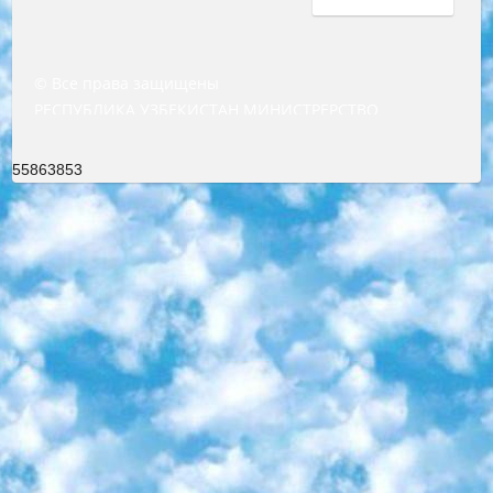
© Все права защищены
РЕСПУБЛИКА УЗБЕКИСТАН МИНИСТРЕРСТВО ДОШКОЛЬНОГО И ШКОЛЬНОГО ОБРАЗОВАНИЯ КОМАНДА в общеобразовательных учреждениях в 2023-2024 учебном году организация и проведение итоговой государственной аттестации обучающихся о Министра дошкольного и школьного образования Республики Узбекистан от 4 марта 2008 года (постановлением Минюста от 20 марта 2008 года № 1778 государственной регистрации) «Итоговое состояние учащихся общего среднего образования на основании положения об утверждении положения об аттестации общего среднего образования выпускной экзамен студентов в образовательных учреждениях в 2023-2024 учебном году В целях организации и прохождения аттестации приказываю: 1. Следующее: перечень предметов, по которым будет проводиться итоговая государственная аттестация и экзамен формы перевода согласно приложению 1; сертификаты международного образца, оценивающие уровень владения иностранными языками перечень согласно приложению 2; 2. Педагогический при специализированных образовательных учреждениях. научно-практический центр квалификации и международной оценки (Д.Давидова) 2024 г. До 25 марта: задания по предметам, по которым будет проводиться итоговая аттестация разработка и утверждение технических условий; итоговая аттестация на основании разработанного предметного задания разработка вопросов по предметам (устно и письменно), экзамен передача; общеобразовательные средние школы и специальные учебные заведения учащиеся выпускных классов школ и интернатов в агентской системе подготовка базы данных экзаменационных материалов и критериев оценки; перевод базы экзаменационных материалов на все языки обучения подать в Республиканский образовательный центр для изготовления; варианты экзаменов на основе разработанных контрольных материалов пусть будут поставлены задачи формирования. 3. Республиканский образовательный центр (Ш.Худайкулов) до 5 апреля 2024 года. до: база данных предоставленных экзаменационных материалов на все языки обучения перевод и экспертиза; для слепых, слабовидящих, глухих, слабослышащих и умственно отсталых детей учащиеся выпускных классов специализированных школ и школ-интернатов база данных экзаменационных материалов на всех преподаваемых языках подготовка критериев оценки; специализированные школы для умственно отсталых детей и технологии для учащихся выпускных классов школ-интернатов разработка соответствующих рекомендаций и критериев проведения ЕГЭ по естествознанию давать задания. 4. Педагогический при специализированных образовательных учреждениях. Научно-практический центр навыков и международной оценки (Д.Давидова), Республика образовательный центр (Худайкулов Ш.) итоговый государственный аттестационный экзамен ориентирован на творческое и логическое мышление при подготовке базы материалов учитывать введение заданий. 5. Следует отметить, что: сертификат государственного образца о знании общеобразовательного предмета и как минимум национальный уровень B1 по предметам на иностранных языках, указанным в Приложении 2. или международно признанный сертификат эквивалентного уровня студенты, изучающие определенный предмет, освобождаются от экзамена; по соответствующим предметам запланирована итоговая государственная аттестация за день до дня, путем жеребьевки Рабочей группой (в письменной форме по предметам, проводимым в форме) из числа сформированных вариантов выбрано 2 варианта; 2 выбранных варианта экзамена анонсированы на официальном сайте министерства и все выпускники по всей стране на основе этих вариантов проводит итоговую государственную аттестацию. 6. Государственное образование учащихся средних общеобразовательных учреждений. знания в соответствии с квалификационными требованиями, которые необходимо приобрести на основании стандартов итоговый (выпускной) контроль для 9 и 11 классов в целях тестирования Экзамены (далее – экзамены) состоят из предметов, перечисленных в приложении 1. будет сделано. 7. Экзамены пройдут с 26 мая по 15 июня 2024 г. (кроме науки физического воспитания). 8. Физическая для учащихся 9 классов общесредних образовательных учреждений. Экзамены по предмету «Образование, квалификация медицина» 1-6 мая 2024 года. сотрудники перевести под присмотр (с отклонениями в физическом или умственном развитии) специализированная школа для детей, школы-интернаты и со сколиозом школы-интернаты санаторного типа для больных детей исключены). 9. Он был слепым, слабовидящим и имел нарушения опорно-двигательного аппарата. экзамены в специализированных школах и интернатах для детей должны проводиться исходя из требований, предъявляемых к общеобразовательным учреждениям (физкультура кроме науки). 10. Специализированная школа для глухих и слабослышащих детей. и экзамены в интернатах и быть реализован в виде письменного теста по математике. 11. Специальность для умственно отсталых детей. Для 9 класса Родной язык и литературное письмо Государственный язык (язык обучения – узбекский). для неклассов) написано Математическое письмо Письменная/устная история Узбекистана Физическое воспитание практично Итоговый контроль Для 11 класса Написание родного языка и литературы (эссе) Математическое письмо Узбекский язык (обучение на узбекском языке) не посещающее общее среднее образование для учреждений)/Образовательное учреждение выбор письменный и устный Иностранный язык письменный/устный Письменная/устная история Узбекистана *По выбору студента:  Химия  Физика  Основы государственного права  География 10 бесплатных образовательных ресурсов - Мы составили подборку онлайн-проектов с интерактивными упражнениями, видеолекциями и статьями. Они помогут вам обрести новые и освежить старые знания бесплатно. 1. «ИНТУИТ» Старейшая образовательная площадка Рунета. Здесь вы найдёте сотни текстовых и видеокурсов на десятки различных тем — от программирования до психологии. Многие курсы подготовлены российскими университетами и крупными международными компаниями вроде Intel и Microsoft. Самостоятельное обучение бесплатное, но желающие могут оплатить услуги персональных наставников. 2. «Смартия» знакомит с актуальными профессиями и подсказывает, как им обучаться. Выбрав заинтересовавшую вас специальность — SMM-специалист, фотограф, веб-дизайнер или другую, — увидите список необходимых для неё умений. Чтобы вы могли освоить их самостоятельно, для каждого умения площадка отображает подборку ссылок на учебные материалы. Хотя «Смартия» ориентируется на русскоязычную аудиторию, часть контента всё же доступна только на английском. 3. «Лекторий Физтеха» Проект Московского физико-технического института (Физтеха). С его помощью вы можете смотреть онлайн серии лекций, записанные на видео в этом вузе. В числе доступных предметов — физика, биология, химия, информационные технологии и другие. К некоторым лекциям администрация ресурса прилагает готовые конспекты, которые можно скачивать в PDF-формате. 4. ITMOcourses Онлайн-площадка Санкт-Петербургского национального исследовательского университета информационных технологий, механики и оптики (ИТМО). Ресурс предоставляет свободный доступ к курсам, разработанным в этом вузе. Каталог материалов разбит на четыре категории: «Оптические системы и технологии», «Приборостроение и робототехника», «Информационные технологии» и «Биотехнологии». Курсы состоят из видеолекций, интерактивных демонстраций и заданий. 5. «КиберЛенинка» Электронная научная библиотека открытого доступа. Каталог площадки регулярно обрастает текстами статей из различных научных изданий. Сгруппированные по журналам и рубрикам публикации можно читать онлайн или скачивать целиком в PDF-формате. Проект нацелен на популяризацию науки за счёт открытого доступа к качественной информации. 6. «ПостНаука» На этом ресурсе публикуют подборки видеолекций, составленные экспертами из разных отраслей и объединённые общими темами. Среди них, к примеру, есть серии «Биоинформатика и геномика», «Культура средневековой Скандинавии» и Cinema Studies о теории кино. Каждая подборка лекций — логически связанная история, рассказанная экспертом от первого лица. Кроме того, на сайте появляются научно-образовательные статьи и тесты на разные темы. 7. «Newочём» Команда проекта «Newочём» отбирает самые интересные тексты из англоязычных СМИ и переводит те из них, за которые голосуют участники сообщества «ВКонтакте». По большей части это научно-популярные статьи. Редакторы придумывают лишь заголовки, в остальном содержание переводов соответствует оригиналам. Полные тексты можно читать прямо в социальной сети. 8. InternetUrok Онлайн-база материалов по основным дисциплинам школьной программы. Информация на сайте структурирована по классам, предметам и темам (урокам). Каждый урок состоит из видеолекций и конспектов. Есть также интерактивные тренажёры и тесты для закрепления пройденного материала. Даже если вы давно окончили школу, возможность повторить программу старших классов всегда может пригодиться. 9. Edutainme Ещё один ресурс об образовании. В отличие от Newtonew, как мне кажется, Edutainme больше ориентируется на представителей индустрии: педагогов, предпринимателей, разработчиков образовательных проектов. Но и любой, кто просто стремится к саморазвитию, найдёт на сайте много полезного и интересного для себя. Например, информацию о новых курсах и образовательных сервисах. 10. Newtonew Онлайн-медиа об образовании и обучении в широком смысле. Авторы Newtonew пишут об инструментах, заведениях, тактиках и стратегиях, которые помогают учить других и получать новые знания самостоятельно. На этой площадке вы найдёте новости, обзоры, аналитические мате
55863853