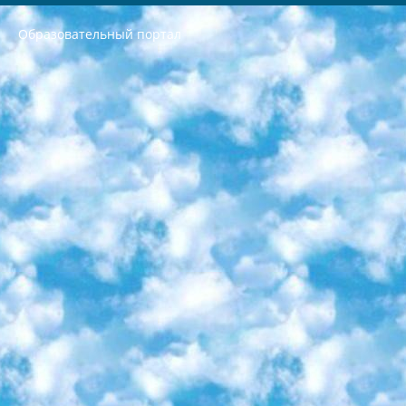
Образовательный портал
РЕСПУБЛИКА УЗБЕКИСТАН МИНИСТРЕРСТВО ДОШКОЛЬНОГО И ШКОЛЬНОГО ОБРАЗОВАНИЯ КОМАНДА в общеобразовательных учреждениях в 2023-2024 учебном году организация и проведение итоговой государственной аттестации обучающихся о Министра дошкольного и школьного образования Республики Узбекистан от 4 марта 2008 года (постановлением Минюста от 20 марта 2008 года № 1778 государственной регистрации) «Итоговое состояние учащихся общего среднего образования на основании положения об утверждении положения об аттестации общего среднего образования выпускной экзамен студентов в образовательных учреждениях в 2023-2024 учебном году В целях организации и прохождения аттестации приказываю: 1. Следующее: перечень предметов, по которым будет проводиться итоговая государственная аттестация и экзамен формы перевода согласно приложению 1; сертификаты международного образца, оценивающие уровень владения иностранными языками перечень согласно приложению 2; 2. Педагогический при специализированных образовательных учреждениях. научно-практический центр квалификации и международной оценки (Д.Давидова) 2024 г. До 25 марта: задания по предметам, по которым будет проводиться итоговая аттестация разработка и утверждение технических условий; итоговая аттестация на основании разработанного предметного задания разработка вопросов по предметам (устно и письменно), экзамен передача; общеобразовательные средние школы и специальные учебные заведения учащиеся выпускных классов школ и интернатов в агентской системе подготовка базы данных экзаменационных материалов и критериев оценки; перевод базы экзаменационных материалов на все языки обучения подать в Республиканский образовательный центр для изготовления; варианты экзаменов на основе разработанных контрольных материалов пусть будут поставлены задачи формирования. 3. Республиканский образовательный центр (Ш.Худайкулов) до 5 апреля 2024 года. до: база данных предоставленных экзаменационных материалов на все языки обучения перевод и экспертиза; для слепых, слабовидящих, глухих, слабослышащих и умственно отсталых детей учащиеся выпускных классов специализированных школ и школ-интернатов база данных экзаменационных материалов на всех преподаваемых языках подготовка критериев оценки; специализированные школы для умственно отсталых детей и технологии для учащихся выпускных классов школ-интернатов разработка соответствующих рекомендаций и критериев проведения ЕГЭ по естествознанию давать задания. 4. Педагогический при специализированных образовательных учреждениях. Научно-практический центр навыков и международной оценки (Д.Давидова), Республика образовательный центр (Худайкулов Ш.) итоговый государственный аттестационный экзамен ориентирован на творческое и логическое мышление при подготовке базы материалов учитывать введение заданий. 5. Следует отметить, что: сертификат государственного образца о знании общеобразовательного предмета и как минимум национальный уровень B1 по предметам на иностранных языках, указанным в Приложении 2. или международно признанный сертификат эквивалентного уровня студенты, изучающие определенный предмет, освобождаются от экзамена; по соответствующим предметам запланирована итоговая государственная аттестация за день до дня, путем жеребьевки Рабочей группой (в письменной форме по предметам, проводимым в форме) из числа сформированных вариантов выбрано 2 варианта; 2 выбранных варианта экзамена анонсированы на официальном сайте министерства и все выпускники по всей стране на основе этих вариантов проводит итоговую государственную аттестацию. 6. Государственное образование учащихся средних общеобразовательных учреждений. знания в соответствии с квалификационными требованиями, которые необходимо приобрести на основании стандартов итоговый (выпускной) контроль для 9 и 11 классов в целях тестирования Экзамены (далее – экзамены) состоят из предметов, перечисленных в приложении 1. будет сделано. 7. Экзамены пройдут с 26 мая по 15 июня 2024 г. (кроме науки физического воспитания). 8. Физическая для учащихся 9 классов общесредних образовательных учреждений. Экзамены по предмету «Образование, квалификация медицина» 1-6 мая 2024 года. сотрудники перевести под присмотр (с отклонениями в физическом или умственном развитии) специализированная школа для детей, школы-интернаты и со сколиозом школы-интернаты санаторного типа для больных детей исключены). 9. Он был слепым, слабовидящим и имел нарушения опорно-двигательного аппарата. экзамены в специализированных школах и интернатах для детей должны проводиться исходя из требований, предъявляемых к общеобразовательным учреждениям (физкультура кроме науки). 10. Специализированная школа для глухих и слабослышащих детей. и экзамены в интернатах и быть реализован в виде письменного теста по математике. 11. Специальность для умственно отсталых детей. Для 9 класса Родной язык и литературное письмо Государственный язык (язык обучения – узбекский). для неклассов) написано Математическое письмо Письменная/устная история Узбекистана Физическое воспитание практично Итоговый контроль Для 11 класса Написание родного языка и литературы (эссе) Математическое письмо Узбекский язык (обучение на узбекском языке) не посещающее общее среднее образование для учреждений)/Образовательное учреждение выбор письменный и устный Иностранный язык письменный/устный Письменная/устная история Узбекистана *По выбору студента:  Химия  Физика  Основы государственного права  География 10 бесплатных образовательных ресурсов - Мы составили подборку онлайн-проектов с интерактивными упражнениями, видеолекциями и статьями. Они помогут вам обрести новые и освежить старые знания бесплатно. 1. «ИНТУИТ» Старейшая образовательная площадка Рунета. Здесь вы найдёте сотни текстовых и видеокурсов на десятки различных тем — от программирования до психологии. Многие курсы подготовлены российскими университетами и крупными международными компаниями вроде Intel и Microsoft. Самостоятельное обучение бесплатное, но желающие могут оплатить услуги персональных наставников. 2. «Смартия» знакомит с актуальными профессиями и подсказывает, как им обучаться. Выбрав заинтересовавшую вас специальность — SMM-специалист, фотограф, веб-дизайнер или другую, — увидите список необходимых для неё умений. Чтобы вы могли освоить их самостоятельно, для каждого умения площадка отображает подборку ссылок на учебные материалы. Хотя «Смартия» ориентируется на русскоязычную аудиторию, часть контента всё же доступна только на английском. 3. «Лекторий Физтеха» Проект Московского физико-технического института (Физтеха). С его помощью вы можете смотреть онлайн серии лекций, записанные на видео в этом вузе. В числе доступных предметов — физика, биология, химия, информационные технологии и другие. К некоторым лекциям администрация ресурса прилагает готовые конспекты, которые можно скачивать в PDF-формате. 4. ITMOcourses Онлайн-площадка Санкт-Петербургского национального исследовательского университета информационных технологий, механики и оптики (ИТМО). Ресурс предоставляет свободный доступ к курсам, разработанным в этом вузе. Каталог материалов разбит на четыре категории: «Оптические системы и технологии», «Приборостроение и робототехника», «Информационные технологии» и «Биотехнологии». Курсы состоят из видеолекций, интерактивных демонстраций и заданий. 5. «КиберЛенинка» Электронная научная библиотека открытого доступа. Каталог площадки регулярно обрастает текстами статей из различных научных изданий. Сгруппированные по журналам и рубрикам публикации можно читать онлайн или скачивать целиком в PDF-формате. Проект нацелен на популяризацию науки за счёт открытого доступа к качественной информации. 6. «ПостНаука» На этом ресурсе публикуют подборки видеолекций, составленные экспертами из разных отраслей и объединённые общими темами. Среди них, к примеру, есть серии «Биоинформатика и геномика», «Культура средневековой Скандинавии» и Cinema Studies о теории кино. Каждая подборка лекций — логически связанная история, рассказанная экспертом от первого лица. Кроме того, на сайте появляются научно-образовательные статьи и тесты на разные темы. 7. «Newочём» Команда проекта «Newочём» отбирает самые интересные тексты из англоязычных СМИ и переводит те из них, за которые голосуют участники сообщества «ВКонтакте». По большей части это научно-популярные статьи. Редакторы придумывают лишь заголовки, в остальном содержание переводов соответствует оригиналам. Полные тексты можно читать прямо в социальной сети. 8. InternetUrok Онлайн-база материалов по основным дисциплинам школьной программы. Информация на сайте структурирована по классам, предметам и темам (урокам). Каждый урок состоит из видеолекций и конспектов. Есть также интерактивные тренажёры и тесты для закрепления пройденного материала. Даже если вы давно окончили школу, возможность повторить программу старших классов всегда может пригодиться. 9. Edutainme Ещё один ресурс об образовании. В отличие от Newtonew, как мне кажется, Edutainme больше ориентируется на представителей индустрии: педагогов, предпринимателей, разработчиков образовательных проектов. Но и любой, кто просто стремится к саморазвитию, найдёт на сайте много полезного и интересного для себя. Например, информацию о новых курсах и образовательных сервисах. 10. Newtonew Онлайн-медиа об образовании и обучении в широком смысле. Авторы Newtonew пишут об инструментах, заведениях, тактиках и стратегиях, которые помогают учить других и получать новые знания самостоятельно. На этой площадке вы найдёте новости, обзоры, аналитические мат