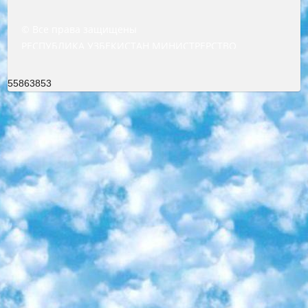
© Все права защищены
РЕСПУБЛИКА УЗБЕКИСТАН МИНИСТРЕРСТВО ДОШКОЛЬНОГО И ШКОЛЬНОГО ОБРАЗОВАНИЯ КОМАНДА в общеобразовательных учреждениях в 2023-2024 учебном году организация и проведение итоговой государственной аттестации обучающихся о Министра дошкольного и школьного образования Республики Узбекистан от 4 марта 2008 года (постановлением Минюста от 20 марта 2008 года № 1778 государственной регистрации) «Итоговое состояние учащихся общего среднего образования на основании положения об утверждении положения об аттестации общего среднего образования выпускной экзамен студентов в образовательных учреждениях в 2023-2024 учебном году В целях организации и прохождения аттестации приказываю: 1. Следующее: перечень предметов, по которым будет проводиться итоговая государственная аттестация и экзамен формы перевода согласно приложению 1; сертификаты международного образца, оценивающие уровень владения иностранными языками перечень согласно приложению 2; 2. Педагогический при специализированных образовательных учреждениях. научно-практический центр квалификации и международной оценки (Д.Давидова) 2024 г. До 25 марта: задания по предметам, по которым будет проводиться итоговая аттестация разработка и утверждение технических условий; итоговая аттестация на основании разработанного предметного задания разработка вопросов по предметам (устно и письменно), экзамен передача; общеобразовательные средние школы и специальные учебные заведения учащиеся выпускных классов школ и интернатов в агентской системе подготовка базы данных экзаменационных материалов и критериев оценки; перевод базы экзаменационных материалов на все языки обучения подать в Республиканский образовательный центр для изготовления; варианты экзаменов на основе разработанных контрольных материалов пусть будут поставлены задачи формирования. 3. Республиканский образовательный центр (Ш.Худайкулов) до 5 апреля 2024 года. до: база данных предоставленных экзаменационных материалов на все языки обучения перевод и экспертиза; для слепых, слабовидящих, глухих, слабослышащих и умственно отсталых детей учащиеся выпускных классов специализированных школ и школ-интернатов база данных экзаменационных материалов на всех преподаваемых языках подготовка критериев оценки; специализированные школы для умственно отсталых детей и технологии для учащихся выпускных классов школ-интернатов разработка соответствующих рекомендаций и критериев проведения ЕГЭ по естествознанию давать задания. 4. Педагогический при специализированных образовательных учреждениях. Научно-практический центр навыков и международной оценки (Д.Давидова), Республика образовательный центр (Худайкулов Ш.) итоговый государственный аттестационный экзамен ориентирован на творческое и логическое мышление при подготовке базы материалов учитывать введение заданий. 5. Следует отметить, что: сертификат государственного образца о знании общеобразовательного предмета и как минимум национальный уровень B1 по предметам на иностранных языках, указанным в Приложении 2. или международно признанный сертификат эквивалентного уровня студенты, изучающие определенный предмет, освобождаются от экзамена; по соответствующим предметам запланирована итоговая государственная аттестация за день до дня, путем жеребьевки Рабочей группой (в письменной форме по предметам, проводимым в форме) из числа сформированных вариантов выбрано 2 варианта; 2 выбранных варианта экзамена анонсированы на официальном сайте министерства и все выпускники по всей стране на основе этих вариантов проводит итоговую государственную аттестацию. 6. Государственное образование учащихся средних общеобразовательных учреждений. знания в соответствии с квалификационными требованиями, которые необходимо приобрести на основании стандартов итоговый (выпускной) контроль для 9 и 11 классов в целях тестирования Экзамены (далее – экзамены) состоят из предметов, перечисленных в приложении 1. будет сделано. 7. Экзамены пройдут с 26 мая по 15 июня 2024 г. (кроме науки физического воспитания). 8. Физическая для учащихся 9 классов общесредних образовательных учреждений. Экзамены по предмету «Образование, квалификация медицина» 1-6 мая 2024 года. сотрудники перевести под присмотр (с отклонениями в физическом или умственном развитии) специализированная школа для детей, школы-интернаты и со сколиозом школы-интернаты санаторного типа для больных детей исключены). 9. Он был слепым, слабовидящим и имел нарушения опорно-двигательного аппарата. экзамены в специализированных школах и интернатах для детей должны проводиться исходя из требований, предъявляемых к общеобразовательным учреждениям (физкультура кроме науки). 10. Специализированная школа для глухих и слабослышащих детей. и экзамены в интернатах и быть реализован в виде письменного теста по математике. 11. Специальность для умственно отсталых детей. Для 9 класса Родной язык и литературное письмо Государственный язык (язык обучения – узбекский). для неклассов) написано Математическое письмо Письменная/устная история Узбекистана Физическое воспитание практично Итоговый контроль Для 11 класса Написание родного языка и литературы (эссе) Математическое письмо Узбекский язык (обучение на узбекском языке) не посещающее общее среднее образование для учреждений)/Образовательное учреждение выбор письменный и устный Иностранный язык письменный/устный Письменная/устная история Узбекистана *По выбору студента:  Химия  Физика  Основы государственного права  География 10 бесплатных образовательных ресурсов - Мы составили подборку онлайн-проектов с интерактивными упражнениями, видеолекциями и статьями. Они помогут вам обрести новые и освежить старые знания бесплатно. 1. «ИНТУИТ» Старейшая образовательная площадка Рунета. Здесь вы найдёте сотни текстовых и видеокурсов на десятки различных тем — от программирования до психологии. Многие курсы подготовлены российскими университетами и крупными международными компаниями вроде Intel и Microsoft. Самостоятельное обучение бесплатное, но желающие могут оплатить услуги персональных наставников. 2. «Смартия» знакомит с актуальными профессиями и подсказывает, как им обучаться. Выбрав заинтересовавшую вас специальность — SMM-специалист, фотограф, веб-дизайнер или другую, — увидите список необходимых для неё умений. Чтобы вы могли освоить их самостоятельно, для каждого умения площадка отображает подборку ссылок на учебные материалы. Хотя «Смартия» ориентируется на русскоязычную аудиторию, часть контента всё же доступна только на английском. 3. «Лекторий Физтеха» Проект Московского физико-технического института (Физтеха). С его помощью вы можете смотреть онлайн серии лекций, записанные на видео в этом вузе. В числе доступных предметов — физика, биология, химия, информационные технологии и другие. К некоторым лекциям администрация ресурса прилагает готовые конспекты, которые можно скачивать в PDF-формате. 4. ITMOcourses Онлайн-площадка Санкт-Петербургского национального исследовательского университета информационных технологий, механики и оптики (ИТМО). Ресурс предоставляет свободный доступ к курсам, разработанным в этом вузе. Каталог материалов разбит на четыре категории: «Оптические системы и технологии», «Приборостроение и робототехника», «Информационные технологии» и «Биотехнологии». Курсы состоят из видеолекций, интерактивных демонстраций и заданий. 5. «КиберЛенинка» Электронная научная библиотека открытого доступа. Каталог площадки регулярно обрастает текстами статей из различных научных изданий. Сгруппированные по журналам и рубрикам публикации можно читать онлайн или скачивать целиком в PDF-формате. Проект нацелен на популяризацию науки за счёт открытого доступа к качественной информации. 6. «ПостНаука» На этом ресурсе публикуют подборки видеолекций, составленные экспертами из разных отраслей и объединённые общими темами. Среди них, к примеру, есть серии «Биоинформатика и геномика», «Культура средневековой Скандинавии» и Cinema Studies о теории кино. Каждая подборка лекций — логически связанная история, рассказанная экспертом от первого лица. Кроме того, на сайте появляются научно-образовательные статьи и тесты на разные темы. 7. «Newочём» Команда проекта «Newочём» отбирает самые интересные тексты из англоязычных СМИ и переводит те из них, за которые голосуют участники сообщества «ВКонтакте». По большей части это научно-популярные статьи. Редакторы придумывают лишь заголовки, в остальном содержание переводов соответствует оригиналам. Полные тексты можно читать прямо в социальной сети. 8. InternetUrok Онлайн-база материалов по основным дисциплинам школьной программы. Информация на сайте структурирована по классам, предметам и темам (урокам). Каждый урок состоит из видеолекций и конспектов. Есть также интерактивные тренажёры и тесты для закрепления пройденного материала. Даже если вы давно окончили школу, возможность повторить программу старших классов всегда может пригодиться. 9. Edutainme Ещё один ресурс об образовании. В отличие от Newtonew, как мне кажется, Edutainme больше ориентируется на представителей индустрии: педагогов, предпринимателей, разработчиков образовательных проектов. Но и любой, кто просто стремится к саморазвитию, найдёт на сайте много полезного и интересного для себя. Например, информацию о новых курсах и образовательных сервисах. 10. Newtonew Онлайн-медиа об образовании и обучении в широком смысле. Авторы Newtonew пишут об инструментах, заведениях, тактиках и стратегиях, которые помогают учить других и получать новые знания самостоятельно. На этой площадке вы найдёте новости, обзоры, аналитические мате
55863853