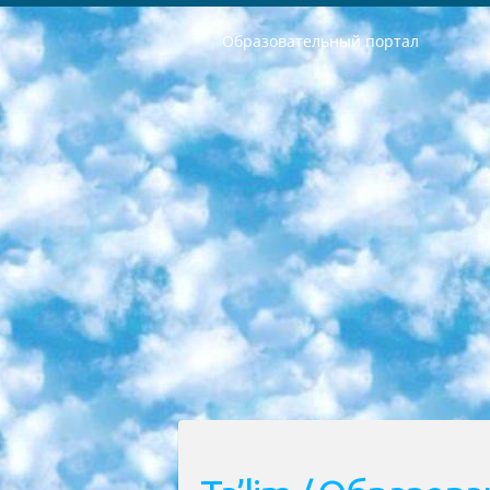
Образовательный портал
РЕСПУБЛИКА УЗБЕКИСТАН МИНИСТРЕРСТВО ДОШКОЛЬНОГО И ШКОЛЬНОГО ОБРАЗОВАНИЯ КОМАНДА в общеобразовательных учреждениях в 2023-2024 учебном году организация и проведение итоговой государственной аттестации обучающихся о Министра дошкольного и школьного образования Республики Узбекистан от 4 марта 2008 года (постановлением Минюста от 20 марта 2008 года № 1778 государственной регистрации) «Итоговое состояние учащихся общего среднего образования на основании положения об утверждении положения об аттестации общего среднего образования выпускной экзамен студентов в образовательных учреждениях в 2023-2024 учебном году В целях организации и прохождения аттестации приказываю: 1. Следующее: перечень предметов, по которым будет проводиться итоговая государственная аттестация и экзамен формы перевода согласно приложению 1; сертификаты международного образца, оценивающие уровень владения иностранными языками перечень согласно приложению 2; 2. Педагогический при специализированных образовательных учреждениях. научно-практический центр квалификации и международной оценки (Д.Давидова) 2024 г. До 25 марта: задания по предметам, по которым будет проводиться итоговая аттестация разработка и утверждение технических условий; итоговая аттестация на основании разработанного предметного задания разработка вопросов по предметам (устно и письменно), экзамен передача; общеобразовательные средние школы и специальные учебные заведения учащиеся выпускных классов школ и интернатов в агентской системе подготовка базы данных экзаменационных материалов и критериев оценки; перевод базы экзаменационных материалов на все языки обучения подать в Республиканский образовательный центр для изготовления; варианты экзаменов на основе разработанных контрольных материалов пусть будут поставлены задачи формирования. 3. Республиканский образовательный центр (Ш.Худайкулов) до 5 апреля 2024 года. до: база данных предоставленных экзаменационных материалов на все языки обучения перевод и экспертиза; для слепых, слабовидящих, глухих, слабослышащих и умственно отсталых детей учащиеся выпускных классов специализированных школ и школ-интернатов база данных экзаменационных материалов на всех преподаваемых языках подготовка критериев оценки; специализированные школы для умственно отсталых детей и технологии для учащихся выпускных классов школ-интернатов разработка соответствующих рекомендаций и критериев проведения ЕГЭ по естествознанию давать задания. 4. Педагогический при специализированных образовательных учреждениях. Научно-практический центр навыков и международной оценки (Д.Давидова), Республи