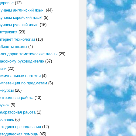
доровье
(12)
зучаем английский язык!
(44)
зучаем корейский язык!
(5)
зучаем русский язык!
(16)
нструкция
(23)
нтернет технологии
(13)
абинеты школы
(4)
алендарно-тематические планы
(29)
лассному руководителю
(37)
ниги
(22)
оммунальные платежи
(4)
омпетенция по предметам
(6)
онкурсы
(28)
онтрольная работа
(13)
ружок
(5)
абораторная работа
(1)
есячник
(6)
етодика преподавания
(12)
етодическая помощь
(45)