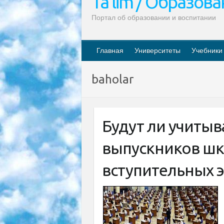
Ta’lim / Образов
Портал об образовании и воспитании
Главная
Университеты
Учебники
baholar
Будут ли учитыв
выпускников шко
вступительных э