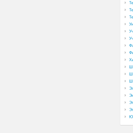
Т
Т
Т
У
У
У
Ф
Ф
Х
Ш
Ш
Ш
Э
Э
Э
Эт
Ю