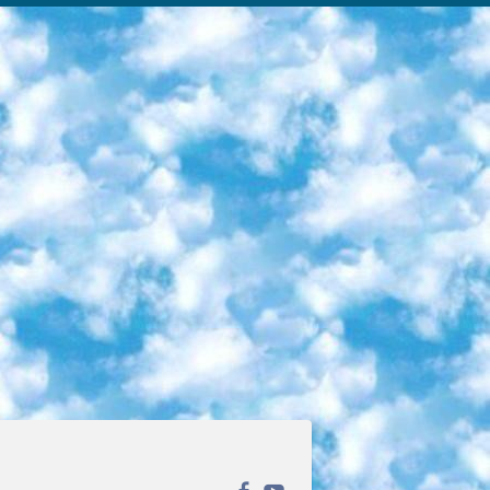
ека открытого доступа. Каталог площадки регулярно обрастает текстами статей из различных научных изданий. Сгруппированные по журналам и рубрикам публикации можно читать онлайн или скачивать целиком в PDF-формате. Проект нацелен на популяризацию науки за счёт открытого доступа к качественной информации. 6. «ПостНаука» На этом ресурсе публикуют подборки видеолекций, составленные экспертами из разных отраслей и объединённые общими темами. Среди них, к примеру, есть серии «Биоинформатика и геномика», «Культура средневековой Скандинавии» и Cinema Studies о теории кино. Каждая подборка лекций — логически связанная история, рассказанная экспертом от первого лица. Кроме того, на сайте появляются научно-образовательные статьи и тесты на разные темы. 7. «Newочём» Команда проекта «Newочём» отбирает самые интересные тексты из англоязычных СМИ и переводит те из них, за которые голосуют участники сообщества «ВКонтакте». По большей части это научно-популярные статьи. Редакторы придумывают лишь заголовки, в остальном содержание переводов соответствует оригиналам. Полные тексты можно читать прямо в социальной сети. 8. InternetUrok Онлайн-база материалов по основным дисциплинам школьной программы. Информация на сайте структурирована по классам, предметам и темам (урокам). Каждый урок состоит из видеолекций и конспектов. Есть также интерактивные тренажёры и тесты для закрепления пройденного материала. Даже если вы давно окончили школу, возможность повторить программу старших классов всегда может пригодиться. 9. Edutainme Ещё один ресурс об образовании. В отличие от Newtonew, как мне кажется, Edutainme больше ориентируется на представителей индустрии: педагогов, предпринимателей, разработчиков образовательных проектов. Но и любой, кто просто стремится к саморазвитию, найдёт на сайте много полезного и интересного для себя. Например, информацию о новых курсах и образовательных сервисах. 10. Newtonew Онлайн-медиа об образовании и обучении в широком смысле. Авторы Newtonew пишут об инструментах, заведениях, тактиках и стратегиях, которые помогают учить других и получать новые знания самостоятельно. На этой площадке вы найдёте новости, обзоры, аналитические мат