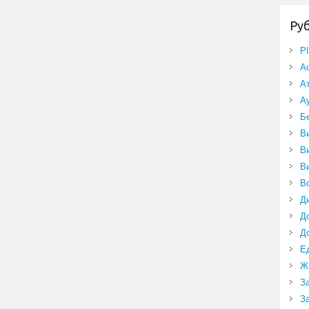
Ру
P
А
А
А
Б
В
В
В
В
Д
Д
Д
Е
Ж
З
З