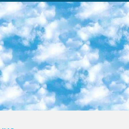
ка образовательный центр (Худайкулов Ш.) итоговый государственный аттестационный экзамен ориентирован на творческое и логическое мышление при подготовке базы материалов учитывать введение заданий. 5. Следует отметить, что: сертификат государственного образца о знании общеобразовательного предмета и как минимум национальный уровень B1 по предметам на иностранных языках, указанным в Приложении 2. или международно признанный сертификат эквивалентного уровня студенты, изучающие определенный предмет, освобождаются от экзамена; по соответствующим предметам запланирована итоговая государственная аттестация за день до дня, путем жеребьевки Рабочей группой (в письменной форме по предметам, проводимым в форме) из числа сформированных вариантов выбрано 2 варианта; 2 выбранных варианта экзамена анонсированы на официальном сайте министерства и все выпускники по всей стране на основе этих вариантов проводит итоговую государственную аттестацию. 6. Государственное образование учащихся средних общеобразовательных учреждений. знания в соответствии с квалификационными требованиями, которые необходимо приобрести на основании стандартов итоговый (выпускной) контроль для 9 и 11 классов в целях тестирования Экзамены (далее – экзамены) состоят из предметов, перечисленных в приложении 1. будет сделано. 7. Экзамены пройдут с 26 мая по 15 июня 2024 г. (кроме науки физического воспитания). 8. Физическая для учащихся 9 классов общесредних образовательных учреждений. Экзамены по предмету «Образование, квалификация медицина» 1-6 мая 2024 года. сотрудники перевести под присмотр (с отклонениями в физическом или умственном развитии) специализированная школа для детей, школы-интернаты и со сколиозом школы-интернаты санаторного типа для больных детей исключены). 9. Он был слепым, слабовидящим и имел нарушения опорно-двигательного аппарата. экзамены в специализированных школах и интернатах для детей должны проводиться исходя из требований, предъявляемых к общеобразовательным учреждениям (физкультура кроме науки). 10. Специализированная школа для глухих и слабослышащих детей. и экзамены в интернатах и быть реализован в виде письменного теста по математике. 11. Специальность для умственно отсталых детей. Для 9 класса Родной язык и литературное письмо Государственный язык (язык обучения – узбекский). для неклассов) написано Математическое письмо Письменная/устная история Узбекистана Физическое воспитание практично Итоговый контроль Для 11 класса Написание родного языка и литературы (эссе) Математическое письмо Узбекский язык (обучение на узбекском языке) не посещающее общее среднее образование для учреждений)/Образовательное учреждение выбор письменный и устный Иностранный язык письменный/устный Письменная/устная история Узбекистана *По выбору студента:  Химия  Физика  Основы государственного права  География 10 бесплатных образовательных ресурсов - Мы составили подборку онлайн-проектов с интерактивными упражнениями, видеолекциями и статьями. Они помогут вам обрести новые и освежить старые знания бесплатно. 1. «ИНТУИТ» Старейшая образовательная площадка Рунета. Здесь вы найдёте сотни текстовых и видеокурсов на десятки различных тем — от программирования до психологии. Многие курсы подготовлены российскими университетами и крупными международными компаниями вроде Intel и Microsoft. Самостоятельное обучение бесплатное, но желающие могут оплатить услуги персональных наставников. 2. «Смартия» знакомит с актуальными профессиями и подсказывает, как им обучаться. Выбрав заинтересовавшую вас специальность — SMM-специалист, фотограф, веб-дизайнер или другую, — увидите список необходимых для неё умений. Чтобы вы могли освоить их самостоятельно, для каждого умения площадка отображает подборку ссылок на учебные материалы. Хотя «Смартия» ориентируется на русскоязычную аудиторию, часть контента всё же доступна только на английском. 3. «Лекторий Физтеха» Проект Московского физико-технического института (Физтеха). С его помощью вы можете смотреть онлайн серии лекций, записанные на видео в этом вузе. В числе доступных предметов — физика, биология, химия, информационные технологии и другие. К некоторым лекциям администрация ресурса прилагает готовые конспекты, которые можно скачивать в PDF-формате. 4. ITMOcourses Онлайн-площадка Санкт-Петербургского национального исследовательского университета информационных технологий, механики и оптики (ИТМО). Ресурс предоставляет свободный доступ к курсам, разработанным в этом вузе. Каталог материалов разбит на четыре категории: «Оптические системы и технологии», «Приборостроение и робототехника», «Информационные технологии» и «Биотехнологии». Курсы состоят из видеолекций, интерактивных демонстраций и заданий. 5. «КиберЛенинка» Электронная научная библиот