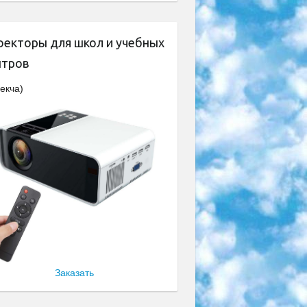
оекторы для школ и учебных
нтров
екча)
Заказать