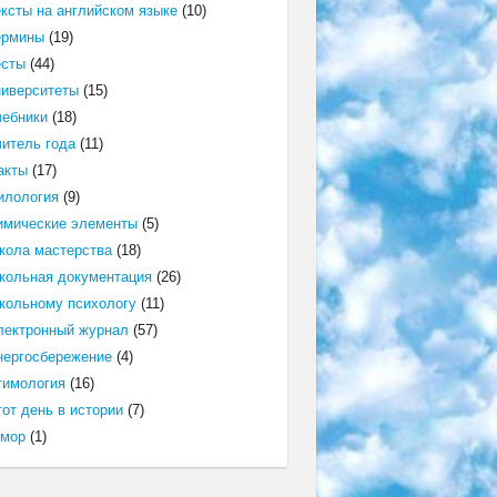
ексты на английском языке
(10)
ермины
(19)
есты
(44)
ниверситеты
(15)
чебники
(18)
читель года
(11)
акты
(17)
илология
(9)
имические элементы
(5)
кола мастерства
(18)
кольная документация
(26)
кольному психологу
(11)
лектронный журнал
(57)
нергосбережение
(4)
тимология
(16)
от день в истории
(7)
мор
(1)