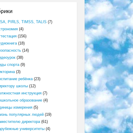
брики
ISA, PIRLS, TIMSS, TALIS
(7)
строномия
(4)
ттестация
(156)
удиокнига
(18)
езопасность
(14)
идеоурок
(38)
иды спорта
(9)
икторина
(3)
оспитание ребёнка
(23)
иректору школы
(12)
олжностная инструкция
(7)
ошкольное образование
(4)
диницы измерения
(5)
изнь популярных людей
(19)
аместителю директора
(61)
арубежные университеты
(4)