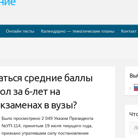
ание
Онлайн тесты
Календарно — тематические планы
Контакт
аться средние баллы
Вы
л за 6-лет на
кзаменах в вузы?
Что
Было просмотрено 2 049 Указом Президента
Пои
№УП-114, принятым 19 июля текущего года,
признано утратившим силу постановление