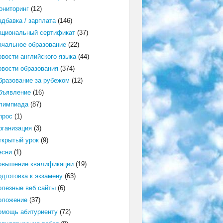
ониторинг
(12)
адбавка / зарплата
(146)
ациональный сертификат
(37)
ачальное образование
(22)
овости английского языка
(44)
овости образования
(374)
бразование за рубежом
(12)
бъявление
(16)
лимпиада
(87)
прос
(1)
рганизация
(3)
ткрытый урок
(9)
есни
(1)
овышение квалификации
(19)
одготовка к экзамену
(63)
олезные веб сайты
(6)
оложение
(37)
омощь абитуриенту
(72)