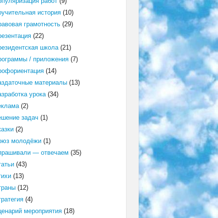
опуляризация работ
(9)
оучительная история
(10)
равовая грамотность
(29)
резентация
(22)
резидентская школа
(21)
рограммы / приложения
(7)
рофориентация
(14)
аздаточные материалы
(13)
азработка урока
(34)
еклама
(2)
ешение задач
(1)
казки
(2)
оюз молодёжи
(1)
прашивали — отвечаем
(35)
татьи
(43)
тихи
(13)
траны
(12)
тратегия
(4)
ценарий мероприятия
(18)