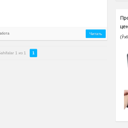
Пр
це
абота
Читать
(Ўзб
ahifalar 1 из 1
1