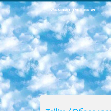
Образовательный портал
РЕСПУБЛИКА УЗБЕКИСТАН МИНИСТРЕРСТВО ДОШКОЛЬНОГО И ШКОЛЬНОГО ОБРАЗОВАНИЯ КОМАНДА в общеобразовательных учреждениях в 2023-2024 учебном году организация и проведение итоговой государственной аттестации обучающихся о Министра дошкольного и школьного образования Республики Узбекистан от 4 марта 2008 года (постановлением Минюста от 20 марта 2008 года № 1778 государственной регистрации) «Итоговое состояние учащихся общего среднего образования на основании положения об утверждении положения об аттестации общего среднего образования выпускной экзамен студентов в образовательных учреждениях в 2023-2024 учебном году В целях организации и прохождения аттестации приказываю: 1. Следующее: перечень предметов, по которым будет проводиться итоговая государственная аттестация и экзамен формы перевода согласно приложению 1; сертификаты международного образца, оценивающие уровень владения иностранными языками перечень согласно приложению 2; 2. Педагогический при специализированных образовательных учреждениях. научно-практический центр квалификации и международной оценки (Д.Давидова) 2024 г. До 25 марта: задания по предметам, по которым будет проводиться итоговая аттестация разработка и утверждение технических условий; итоговая аттестация на основании разработанного предметного задания разработка вопросов по предметам (устно и письменно), экзамен передача; общеобразовательные средние школы и специальные учебные заведения учащиеся выпускных классов школ и интернатов в агентской системе подготовка базы данных экзаменационных материалов и критериев оценки; перевод базы экзаменационных материалов на все языки обучения подать в Республиканский образовательный центр для изготовления; варианты экзаменов на основе разработанных контрольных материалов пусть будут поставлены задачи формирования. 3. Республиканский образовательный центр (Ш.Худайкулов) до 5 апреля 2024 года. до: база данных предоставленных экзаменационных материалов на все языки обучения перевод и экспертиза; для слепых, слабовидящих, глухих, слабослышащих и умственно отсталых детей учащиеся выпускных классов специализированных школ и школ-интернатов база данных экзаменационных материалов на всех преподаваемых языках подготовка критериев оценки; специализированные школы для умственно отсталых детей и технологии для учащихся выпускных классов школ-интернатов разработка соответствующих рекомендаций и критериев проведения ЕГЭ по естествознанию давать задания. 4. Педагогический при специализированных образовательных учреждениях. Научно-практический центр навыков и международной оценки (Д.Давидова), Республи