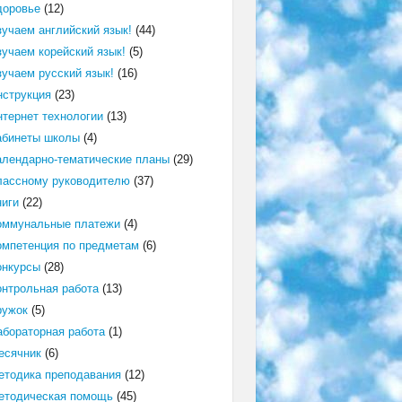
доровье
(12)
зучаем английский язык!
(44)
зучаем корейский язык!
(5)
зучаем русский язык!
(16)
нструкция
(23)
нтернет технологии
(13)
абинеты школы
(4)
алендарно-тематические планы
(29)
лассному руководителю
(37)
ниги
(22)
оммунальные платежи
(4)
омпетенция по предметам
(6)
онкурсы
(28)
онтрольная работа
(13)
ружок
(5)
абораторная работа
(1)
есячник
(6)
етодика преподавания
(12)
етодическая помощь
(45)