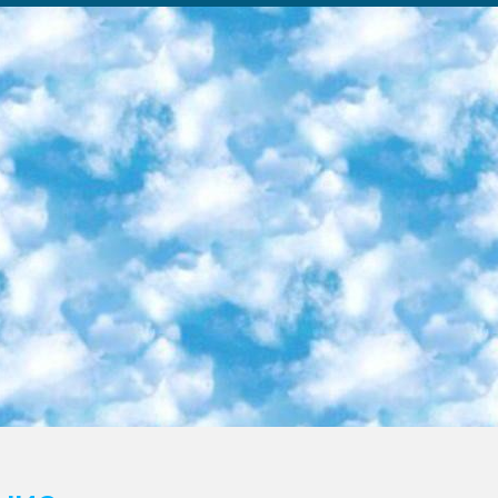
ка образовательный центр (Худайкулов Ш.) итоговый государственный аттестационный экзамен ориентирован на творческое и логическое мышление при подготовке базы материалов учитывать введение заданий. 5. Следует отметить, что: сертификат государственного образца о знании общеобразовательного предмета и как минимум национальный уровень B1 по предметам на иностранных языках, указанным в Приложении 2. или международно признанный сертификат эквивалентного уровня студенты, изучающие определенный предмет, освобождаются от экзамена; по соответствующим предметам запланирована итоговая государственная аттестация за день до дня, путем жеребьевки Рабочей группой (в письменной форме по предметам, проводимым в форме) из числа сформированных вариантов выбрано 2 варианта; 2 выбранных варианта экзамена анонсированы на официальном сайте министерства и все выпускники по всей стране на основе этих вариантов проводит итоговую государственную аттестацию. 6. Государственное образование учащихся средних общеобразовательных учреждений. знания в соответствии с квалификационными требованиями, которые необходимо приобрести на основании стандартов итоговый (выпускной) контроль для 9 и 11 классов в целях тестирования Экзамены (далее – экзамены) состоят из предметов, перечисленных в приложении 1. будет сделано. 7. Экзамены пройдут с 26 мая по 15 июня 2024 г. (кроме науки физического воспитания). 8. Физическая для учащихся 9 классов общесредних образовательных учреждений. Экзамены по предмету «Образование, квалификация медицина» 1-6 мая 2024 года. сотрудники перевести под присмотр (с отклонениями в физическом или умственном развитии) специализированная школа для детей, школы-интернаты и со сколиозом школы-интернаты санаторного типа для больных детей исключены). 9. Он был слепым, слабовидящим и имел нарушения опорно-двигательного аппарата. экзамены в специализированных школах и интернатах для детей должны проводиться исходя из требований, предъявляемых к общеобразовательным учреждениям (физкультура кроме науки). 10. Специализированная школа для глухих и слабослышащих детей. и экзамены в интернатах и быть реализован в виде письменного теста по математике. 11. Специальность для умственно отсталых детей. Для 9 класса Родной язык и литературное письмо Государственный язык (язык обучения – узбекский). для неклассов) написано Математическое письмо Письменная/устная история Узбекистана Физическое воспитание практично Итоговый контроль Для 11 класса Написание родного языка и литературы (эссе) Математическое письмо Узбекский язык (обучение на узбекском языке) не посещающее общее среднее образование для учреждений)/Образовательное учреждение выбор письменный и устный Иностранный язык письменный/устный Письменная/устная история Узбекистана *По выбору студента:  Химия  Физика  Основы государственного права  География 10 бесплатных образовательных ресурсов - Мы составили подборку онлайн-проектов с интерактивными упражнениями, видеолекциями и статьями. Они помогут вам обрести новые и освежить старые знания бесплатно. 1. «ИНТУИТ» Старейшая образовательная площадка Рунета. Здесь вы найдёте сотни текстовых и видеокурсов на десятки различных тем — от программирования до психологии. Многие курсы подготовлены российскими университетами и крупными международными компаниями вроде Intel и Microsoft. Самостоятельное обучение бесплатное, но желающие могут оплатить услуги персональных наставников. 2. «Смартия» знакомит с актуальными профессиями и подсказывает, как им обучаться. Выбрав заинтересовавшую вас специальность — SMM-специалист, фотограф, веб-дизайнер или другую, — увидите список необходимых для неё умений. Чтобы вы могли освоить их самостоятельно, для каждого умения площадка отображает подборку ссылок на учебные материалы. Хотя «Смартия» ориентируется на русскоязычную аудиторию, часть контента всё же доступна только на английском. 3. «Лекторий Физтеха» Проект Московского физико-технического института (Физтеха). С его помощью вы можете смотреть онлайн серии лекций, записанные на видео в этом вузе. В числе доступных предметов — физика, биология, химия, информационные технологии и другие. К некоторым лекциям администрация ресурса прилагает готовые конспекты, которые можно скачивать в PDF-формате. 4. ITMOcourses Онлайн-площадка Санкт-Петербургского национального исследовательского университета информационных технологий, механики и оптики (ИТМО). Ресурс предоставляет свободный доступ к курсам, разработанным в этом вузе. Каталог материалов разбит на четыре категории: «Оптические системы и технологии», «Приборостроение и робототехника», «Информационные технологии» и «Биотехнологии». Курсы состоят из видеолекций, интерактивных демонстраций и заданий. 5. «КиберЛенинка» Электронная научная библиот