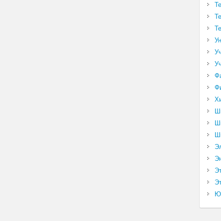
Т
Т
Т
У
У
У
Ф
Ф
Х
Ш
Ш
Ш
Э
Э
Э
Эт
Ю