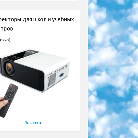
оекторы для школ и учебных
нтров
екча)
Заказать