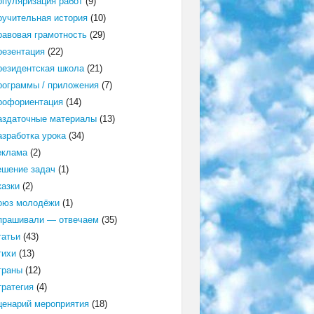
опуляризация работ
(9)
оучительная история
(10)
равовая грамотность
(29)
резентация
(22)
резидентская школа
(21)
рограммы / приложения
(7)
рофориентация
(14)
аздаточные материалы
(13)
азработка урока
(34)
еклама
(2)
ешение задач
(1)
казки
(2)
оюз молодёжи
(1)
прашивали — отвечаем
(35)
татьи
(43)
тихи
(13)
траны
(12)
тратегия
(4)
ценарий мероприятия
(18)