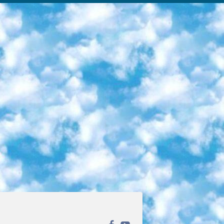
ека открытого доступа. Каталог площадки регулярно обрастает текстами статей из различных научных изданий. Сгруппированные по журналам и рубрикам публикации можно читать онлайн или скачивать целиком в PDF-формате. Проект нацелен на популяризацию науки за счёт открытого доступа к качественной информации. 6. «ПостНаука» На этом ресурсе публикуют подборки видеолекций, составленные экспертами из разных отраслей и объединённые общими темами. Среди них, к примеру, есть серии «Биоинформатика и геномика», «Культура средневековой Скандинавии» и Cinema Studies о теории кино. Каждая подборка лекций — логически связанная история, рассказанная экспертом от первого лица. Кроме того, на сайте появляются научно-образовательные статьи и тесты на разные темы. 7. «Newочём» Команда проекта «Newочём» отбирает самые интересные тексты из англоязычных СМИ и переводит те из них, за которые голосуют участники сообщества «ВКонтакте». По большей части это научно-популярные статьи. Редакторы придумывают лишь заголовки, в остальном содержание переводов соответствует оригиналам. Полные тексты можно читать прямо в социальной сети. 8. InternetUrok Онлайн-база материалов по основным дисциплинам школьной программы. Информация на сайте структурирована по классам, предметам и темам (урокам). Каждый урок состоит из видеолекций и конспектов. Есть также интерактивные тренажёры и тесты для закрепления пройденного материала. Даже если вы давно окончили школу, возможность повторить программу старших классов всегда может пригодиться. 9. Edutainme Ещё один ресурс об образовании. В отличие от Newtonew, как мне кажется, Edutainme больше ориентируется на представителей индустрии: педагогов, предпринимателей, разработчиков образовательных проектов. Но и любой, кто просто стремится к саморазвитию, найдёт на сайте много полезного и интересного для себя. Например, информацию о новых курсах и образовательных сервисах. 10. Newtonew Онлайн-медиа об образовании и обучении в широком смысле. Авторы Newtonew пишут об инструментах, заведениях, тактиках и стратегиях, которые помогают учить других и получать новые знания самостоятельно. На этой площадке вы найдёте новости, обзоры, аналитические мат