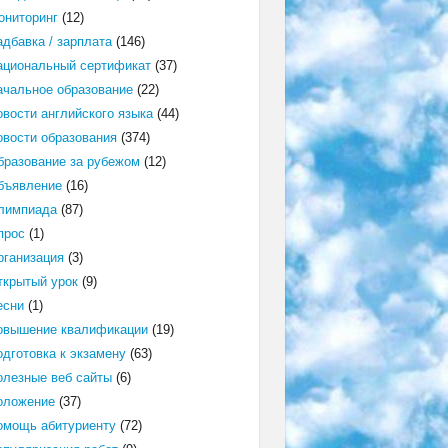
ониторинг
(12)
адбавка / зарплата
(146)
ациональный сертификат
(37)
ачальное образование
(22)
овости английского языка
(44)
овости образования
(374)
бразование за рубежом
(12)
бъявление
(16)
лимпиада
(87)
прос
(1)
рганизация
(3)
ткрытый урок
(9)
есни
(1)
овышение квалификации
(19)
одготовка к экзамену
(63)
олезные веб сайты
(6)
оложение
(37)
омощь абитуриенту
(72)