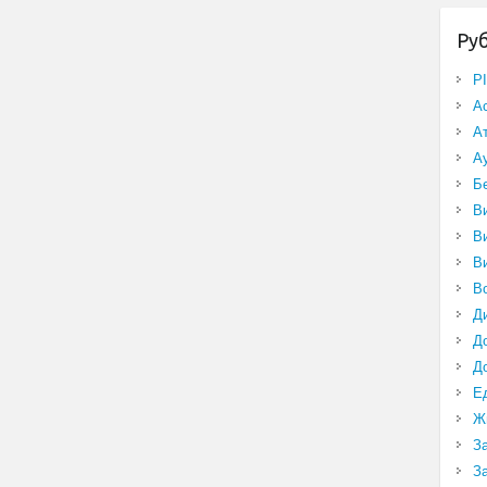
Ру
P
А
А
А
Б
В
В
В
В
Д
Д
Д
Е
Ж
З
З