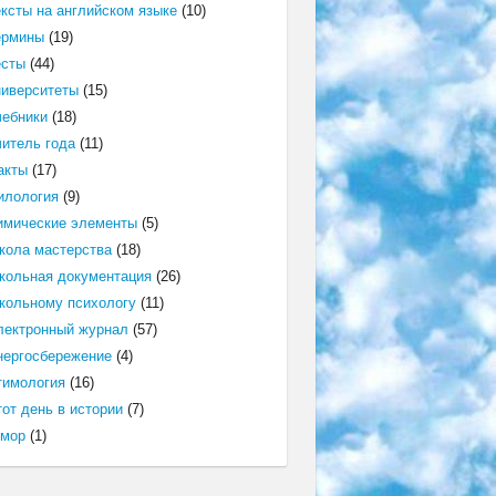
ексты на английском языке
(10)
ермины
(19)
есты
(44)
ниверситеты
(15)
чебники
(18)
читель года
(11)
акты
(17)
илология
(9)
имические элементы
(5)
кола мастерства
(18)
кольная документация
(26)
кольному психологу
(11)
лектронный журнал
(57)
нергосбережение
(4)
тимология
(16)
от день в истории
(7)
мор
(1)