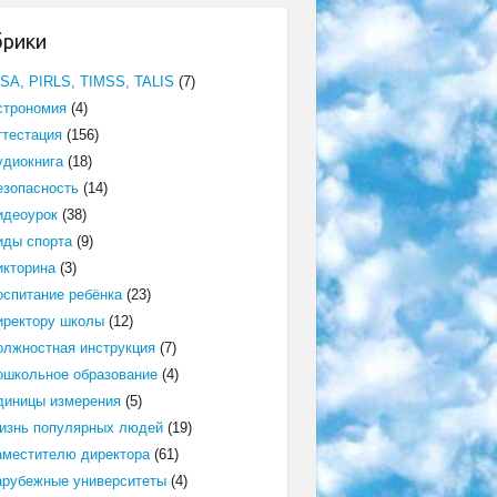
брики
ISA, PIRLS, TIMSS, TALIS
(7)
строномия
(4)
ттестация
(156)
удиокнига
(18)
езопасность
(14)
идеоурок
(38)
иды спорта
(9)
икторина
(3)
оспитание ребёнка
(23)
иректору школы
(12)
олжностная инструкция
(7)
ошкольное образование
(4)
диницы измерения
(5)
изнь популярных людей
(19)
аместителю директора
(61)
арубежные университеты
(4)