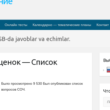
ание
Онлайн тесты
Календарно — тематические планы
Контакт
B-da javoblar va echimlar.
оценок — Список
Вы
Было просмотрено 9 530 Был опубликован список
вопросов СОЧ.
Что
Пои