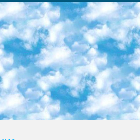
ка образовательный центр (Худайкулов Ш.) итоговый государственный аттестационный экзамен ориентирован на творческое и логическое мышление при подготовке базы материалов учитывать введение заданий. 5. Следует отметить, что: сертификат государственного образца о знании общеобразовательного предмета и как минимум национальный уровень B1 по предметам на иностранных языках, указанным в Приложении 2. или международно признанный сертификат эквивалентного уровня студенты, изучающие определенный предмет, освобождаются от экзамена; по соответствующим предметам запланирована итоговая государственная аттестация за день до дня, путем жеребьевки Рабочей группой (в письменной форме по предметам, проводимым в форме) из числа сформированных вариантов выбрано 2 варианта; 2 выбранных варианта экзамена анонсированы на официальном сайте министерства и все выпускники по всей стране на основе этих вариантов проводит итоговую государственную аттестацию. 6. Государственное образование учащихся средних общеобразовательных учреждений. знания в соответствии с квалификационными требованиями, которые необходимо приобрести на основании стандартов итоговый (выпускной) контроль для 9 и 11 классов в целях тестирования Экзамены (далее – экзамены) состоят из предметов, перечисленных в приложении 1. будет сделано. 7. Экзамены пройдут с 26 мая по 15 июня 2024 г. (кроме науки физического воспитания). 8. Физическая для учащихся 9 классов общесредних образовательных учреждений. Экзамены по предмету «Образование, квалификация медицина» 1-6 мая 2024 года. сотрудники перевести под присмотр (с отклонениями в физическом или умственном развитии) специализированная школа для детей, школы-интернаты и со сколиозом школы-интернаты санаторного типа для больных детей исключены). 9. Он был слепым, слабовидящим и имел нарушения опорно-двигательного аппарата. экзамены в специализированных школах и интернатах для детей должны проводиться исходя из требований, предъявляемых к общеобразовательным учреждениям (физкультура кроме науки). 10. Специализированная школа для глухих и слабослышащих детей. и экзамены в интернатах и быть реализован в виде письменного теста по математике. 11. Специальность для умственно отсталых детей. Для 9 класса Родной язык и литературное письмо Государственный язык (язык обучения – узбекский). для неклассов) написано Математическое письмо Письменная/устная история Узбекистана Физическое воспитание практично Итоговый контроль Для 11 класса Написание родного языка и литературы (эссе) Математическое письмо Узбекский язык (обучение на узбекском языке) не посещающее общее среднее образование для учреждений)/Образовательное учреждение выбор письменный и устный Иностранный язык письменный/устный Письменная/устная история Узбекистана *По выбору студента:  Химия  Физика  Основы государственного права  География 10 бесплатных образовательных ресурсов - Мы составили подборку онлайн-проектов с интерактивными упражнениями, видеолекциями и статьями. Они помогут вам обрести новые и освежить старые знания бесплатно. 1. «ИНТУИТ» Старейшая образовательная площадка Рунета. Здесь вы найдёте сотни текстовых и видеокурсов на десятки различных тем — от программирования до психологии. Многие курсы подготовлены российскими университетами и крупными международными компаниями вроде Intel и Microsoft. Самостоятельное обучение бесплатное, но желающие могут оплатить услуги персональных наставников. 2. «Смартия» знакомит с актуальными профессиями и подсказывает, как им обучаться. Выбрав заинтересовавшую вас специальность — SMM-специалист, фотограф, веб-дизайнер или другую, — увидите список необходимых для неё умений. Чтобы вы могли освоить их самостоятельно, для каждого умения площадка отображает подборку ссылок на учебные материалы. Хотя «Смартия» ориентируется на русскоязычную аудиторию, часть контента всё же доступна только на английском. 3. «Лекторий Физтеха» Проект Московского физико-технического института (Физтеха). С его помощью вы можете смотреть онлайн серии лекций, записанные на видео в этом вузе. В числе доступных предметов — физика, биология, химия, информационные технологии и другие. К некоторым лекциям администрация ресурса прилагает готовые конспекты, которые можно скачивать в PDF-формате. 4. ITMOcourses Онлайн-площадка Санкт-Петербургского национального исследовательского университета информационных технологий, механики и оптики (ИТМО). Ресурс предоставляет свободный доступ к курсам, разработанным в этом вузе. Каталог материалов разбит на четыре категории: «Оптические системы и технологии», «Приборостроение и робототехника», «Информационные технологии» и «Биотехнологии». Курсы состоят из видеолекций, интерактивных демонстраций и заданий. 5. «КиберЛенинка» Электронная научная библиот