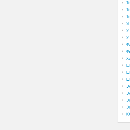
Т
Т
Т
У
У
У
Ф
Ф
Х
Ш
Ш
Ш
Э
Э
Э
Эт
Ю