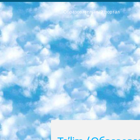
Образовательный портал
РЕСПУБЛИКА УЗБЕКИСТАН МИНИСТРЕРСТВО ДОШКОЛЬНОГО И ШКОЛЬНОГО ОБРАЗОВАНИЯ КОМАНДА в общеобразовательных учреждениях в 2023-2024 учебном году организация и проведение итоговой государственной аттестации обучающихся о Министра дошкольного и школьного образования Республики Узбекистан от 4 марта 2008 года (постановлением Минюста от 20 марта 2008 года № 1778 государственной регистрации) «Итоговое состояние учащихся общего среднего образования на основании положения об утверждении положения об аттестации общего среднего образования выпускной экзамен студентов в образовательных учреждениях в 2023-2024 учебном году В целях организации и прохождения аттестации приказываю: 1. Следующее: перечень предметов, по которым будет проводиться итоговая государственная аттестация и экзамен формы перевода согласно приложению 1; сертификаты международного образца, оценивающие уровень владения иностранными языками перечень согласно приложению 2; 2. Педагогический при специализированных образовательных учреждениях. научно-практический центр квалификации и международной оценки (Д.Давидова) 2024 г. До 25 марта: задания по предметам, по которым будет проводиться итоговая аттестация разработка и утверждение технических условий; итоговая аттестация на основании разработанного предметного задания разработка вопросов по предметам (устно и письменно), экзамен передача; общеобразовательные средние школы и специальные учебные заведения учащиеся выпускных классов школ и интернатов в агентской системе подготовка базы данных экзаменационных материалов и критериев оценки; перевод базы экзаменационных материалов на все языки обучения подать в Республиканский образовательный центр для изготовления; варианты экзаменов на основе разработанных контрольных материалов пусть будут поставлены задачи формирования. 3. Республиканский образовательный центр (Ш.Худайкулов) до 5 апреля 2024 года. до: база данных предоставленных экзаменационных материалов на все языки обучения перевод и экспертиза; для слепых, слабовидящих, глухих, слабослышащих и умственно отсталых детей учащиеся выпускных классов специализированных школ и школ-интернатов база данных экзаменационных материалов на всех преподаваемых языках подготовка критериев оценки; специализированные школы для умственно отсталых детей и технологии для учащихся выпускных классов школ-интернатов разработка соответствующих рекомендаций и критериев проведения ЕГЭ по естествознанию давать задания. 4. Педагогический при специализированных образовательных учреждениях. Научно-практический центр навыков и международной оценки (Д.Давидова), Республи