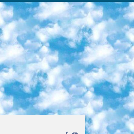
ека открытого доступа. Каталог площадки регулярно обрастает текстами статей из различных научных изданий. Сгруппированные по журналам и рубрикам публикации можно читать онлайн или скачивать целиком в PDF-формате. Проект нацелен на популяризацию науки за счёт открытого доступа к качественной информации. 6. «ПостНаука» На этом ресурсе публикуют подборки видеолекций, составленные экспертами из разных отраслей и объединённые общими темами. Среди них, к примеру, есть серии «Биоинформатика и геномика», «Культура средневековой Скандинавии» и Cinema Studies о теории кино. Каждая подборка лекций — логически связанная история, рассказанная экспертом от первого лица. Кроме того, на сайте появляются научно-образовательные статьи и тесты на разные темы. 7. «Newочём» Команда проекта «Newочём» отбирает самые интересные тексты из англоязычных СМИ и переводит те из них, за которые голосуют участники сообщества «ВКонтакте». По большей части это научно-популярные статьи. Редакторы придумывают лишь заголовки, в остальном содержание переводов соответствует оригиналам. Полные тексты можно читать прямо в социальной сети. 8. InternetUrok Онлайн-база материалов по основным дисциплинам школьной программы. Информация на сайте структурирована по классам, предметам и темам (урокам). Каждый урок состоит из видеолекций и конспектов. Есть также интерактивные тренажёры и тесты для закрепления пройденного материала. Даже если вы давно окончили школу, возможность повторить программу старших классов всегда может пригодиться. 9. Edutainme Ещё один ресурс об образовании. В отличие от Newtonew, как мне кажется, Edutainme больше ориентируется на представителей индустрии: педагогов, предпринимателей, разработчиков образовательных проектов. Но и любой, кто просто стремится к саморазвитию, найдёт на сайте много полезного и интересного для себя. Например, информацию о новых курсах и образовательных сервисах. 10. Newtonew Онлайн-медиа об образовании и обучении в широком смысле. Авторы Newtonew пишут об инструментах, заведениях, тактиках и стратегиях, которые помогают учить других и получать новые знания самостоятельно. На этой площадке вы найдёте новости, обзоры, аналитические мат