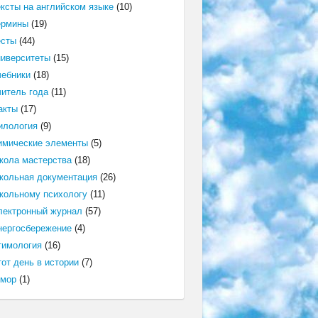
ексты на английском языке
(10)
ермины
(19)
есты
(44)
ниверситеты
(15)
чебники
(18)
читель года
(11)
акты
(17)
илология
(9)
имические элементы
(5)
кола мастерства
(18)
кольная документация
(26)
кольному психологу
(11)
лектронный журнал
(57)
нергосбережение
(4)
тимология
(16)
от день в истории
(7)
мор
(1)