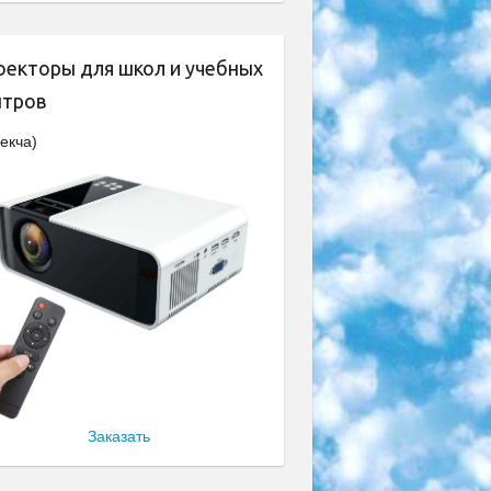
оекторы для школ и учебных
нтров
екча)
Заказать