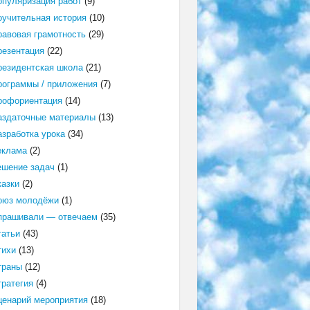
опуляризация работ
(9)
оучительная история
(10)
равовая грамотность
(29)
резентация
(22)
резидентская школа
(21)
рограммы / приложения
(7)
рофориентация
(14)
аздаточные материалы
(13)
азработка урока
(34)
еклама
(2)
ешение задач
(1)
казки
(2)
оюз молодёжи
(1)
прашивали — отвечаем
(35)
татьи
(43)
тихи
(13)
траны
(12)
тратегия
(4)
ценарий мероприятия
(18)