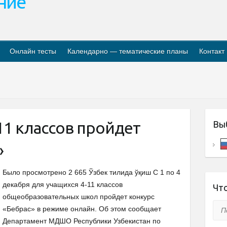
ание
Онлайн тесты
Календарно — тематические планы
Контакт
11 классов пройдет
Вы
»
Было просмотрено 2 665 Ўзбек тилида ўқиш С 1 по 4
декабря для учащихся 4-11 классов
Что
общеобразовательных школ пройдет конкурс
Пои
«Бебрас» в режиме онлайн. Об этом сообщает
Департамент МДШО Республики Узбекистан по