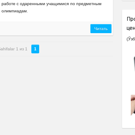
работе с одаренными учащимися по предметным
олимпиадам.
Пр
це
Читать
(Ўзб
ahifalar 1 из 1
1