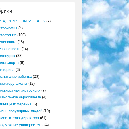
брики
ISA, PIRLS, TIMSS, TALIS
(7)
строномия
(4)
ттестация
(156)
удиокнига
(18)
езопасность
(14)
идеоурок
(38)
иды спорта
(9)
икторина
(3)
оспитание ребёнка
(23)
иректору школы
(12)
олжностная инструкция
(7)
ошкольное образование
(4)
диницы измерения
(5)
изнь популярных людей
(19)
аместителю директора
(61)
арубежные университеты
(4)