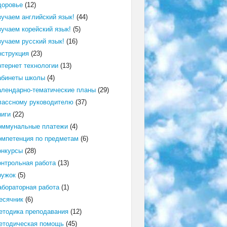
доровье
(12)
зучаем английский язык!
(44)
зучаем корейский язык!
(5)
зучаем русский язык!
(16)
нструкция
(23)
нтернет технологии
(13)
абинеты школы
(4)
алендарно-тематические планы
(29)
лассному руководителю
(37)
ниги
(22)
оммунальные платежи
(4)
омпетенция по предметам
(6)
онкурсы
(28)
онтрольная работа
(13)
ружок
(5)
абораторная работа
(1)
есячник
(6)
етодика преподавания
(12)
етодическая помощь
(45)