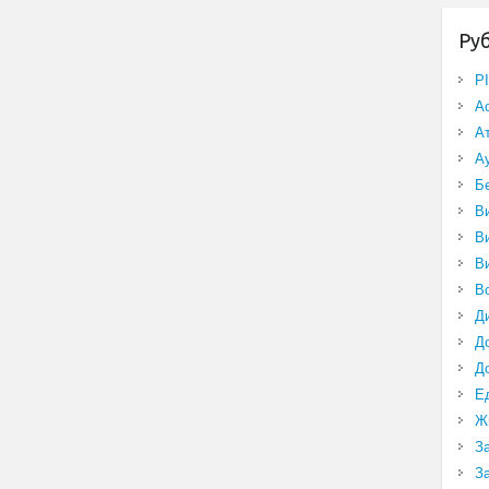
Ру
P
А
А
А
Б
В
В
В
В
Д
Д
Д
Е
Ж
З
З