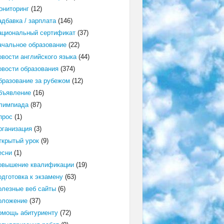
ониторинг
(12)
адбавка / зарплата
(146)
ациональный сертификат
(37)
ачальное образование
(22)
овости английского языка
(44)
овости образования
(374)
бразование за рубежом
(12)
бъявление
(16)
лимпиада
(87)
прос
(1)
рганизация
(3)
ткрытый урок
(9)
есни
(1)
овышение квалификации
(19)
одготовка к экзамену
(63)
олезные веб сайты
(6)
оложение
(37)
омощь абитуриенту
(72)