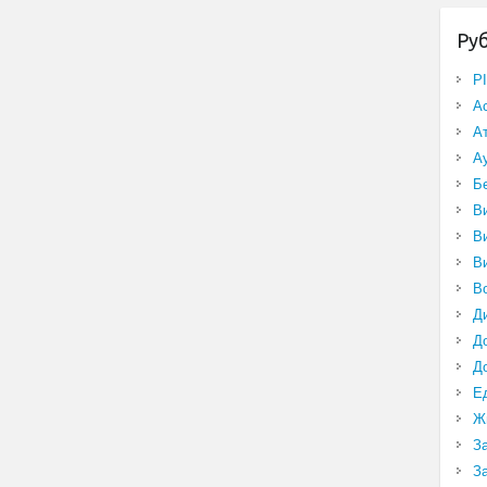
Ру
P
А
А
А
Б
В
В
В
В
Д
Д
Д
Е
Ж
З
З