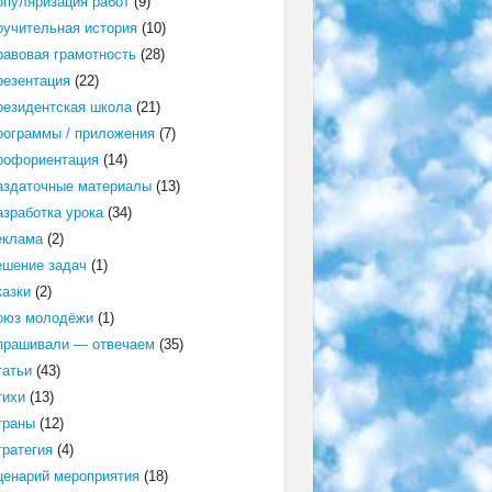
опуляризация работ
(9)
оучительная история
(10)
равовая грамотность
(28)
резентация
(22)
резидентская школа
(21)
рограммы / приложения
(7)
рофориентация
(14)
аздаточные материалы
(13)
азработка урока
(34)
еклама
(2)
ешение задач
(1)
казки
(2)
оюз молодёжи
(1)
прашивали — отвечаем
(35)
татьи
(43)
тихи
(13)
траны
(12)
тратегия
(4)
ценарий мероприятия
(18)