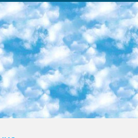
ка образовательный центр (Худайкулов Ш.) итоговый государственный аттестационный экзамен ориентирован на творческое и логическое мышление при подготовке базы материалов учитывать введение заданий. 5. Следует отметить, что: сертификат государственного образца о знании общеобразовательного предмета и как минимум национальный уровень B1 по предметам на иностранных языках, указанным в Приложении 2. или международно признанный сертификат эквивалентного уровня студенты, изучающие определенный предмет, освобождаются от экзамена; по соответствующим предметам запланирована итоговая государственная аттестация за день до дня, путем жеребьевки Рабочей группой (в письменной форме по предметам, проводимым в форме) из числа сформированных вариантов выбрано 2 варианта; 2 выбранных варианта экзамена анонсированы на официальном сайте министерства и все выпускники по всей стране на основе этих вариантов проводит итоговую государственную аттестацию. 6. Государственное образование учащихся средних общеобразовательных учреждений. знания в соответствии с квалификационными требованиями, которые необходимо приобрести на основании стандартов итоговый (выпускной) контроль для 9 и 11 классов в целях тестирования Экзамены (далее – экзамены) состоят из предметов, перечисленных в приложении 1. будет сделано. 7. Экзамены пройдут с 26 мая по 15 июня 2024 г. (кроме науки физического воспитания). 8. Физическая для учащихся 9 классов общесредних образовательных учреждений. Экзамены по предмету «Образование, квалификация медицина» 1-6 мая 2024 года. сотрудники перевести под присмотр (с отклонениями в физическом или умственном развитии) специализированная школа для детей, школы-интернаты и со сколиозом школы-интернаты санаторного типа для больных детей исключены). 9. Он был слепым, слабовидящим и имел нарушения опорно-двигательного аппарата. экзамены в специализированных школах и интернатах для детей должны проводиться исходя из требований, предъявляемых к общеобразовательным учреждениям (физкультура кроме науки). 10. Специализированная школа для глухих и слабослышащих детей. и экзамены в интернатах и быть реализован в виде письменного теста по математике. 11. Специальность для умственно отсталых детей. Для 9 класса Родной язык и литературное письмо Государственный язык (язык обучения – узбекский). для неклассов) написано Математическое письмо Письменная/устная история Узбекистана Физическое воспитание практично Итоговый контроль Для 11 класса Написание родного языка и литературы (эссе) Математическое письмо Узбекский язык (обучение на узбекском языке) не посещающее общее среднее образование для учреждений)/Образовательное учреждение выбор письменный и устный Иностранный язык письменный/устный Письменная/устная история Узбекистана *По выбору студента:  Химия  Физика  Основы государственного права  География 10 бесплатных образовательных ресурсов - Мы составили подборку онлайн-проектов с интерактивными упражнениями, видеолекциями и статьями. Они помогут вам обрести новые и освежить старые знания бесплатно. 1. «ИНТУИТ» Старейшая образовательная площадка Рунета. Здесь вы найдёте сотни текстовых и видеокурсов на десятки различных тем — от программирования до психологии. Многие курсы подготовлены российскими университетами и крупными международными компаниями вроде Intel и Microsoft. Самостоятельное обучение бесплатное, но желающие могут оплатить услуги персональных наставников. 2. «Смартия» знакомит с актуальными профессиями и подсказывает, как им обучаться. Выбрав заинтересовавшую вас специальность — SMM-специалист, фотограф, веб-дизайнер или другую, — увидите список необходимых для неё умений. Чтобы вы могли освоить их самостоятельно, для каждого умения площадка отображает подборку ссылок на учебные материалы. Хотя «Смартия» ориентируется на русскоязычную аудиторию, часть контента всё же доступна только на английском. 3. «Лекторий Физтеха» Проект Московского физико-технического института (Физтеха). С его помощью вы можете смотреть онлайн серии лекций, записанные на видео в этом вузе. В числе доступных предметов — физика, биология, химия, информационные технологии и другие. К некоторым лекциям администрация ресурса прилагает готовые конспекты, которые можно скачивать в PDF-формате. 4. ITMOcourses Онлайн-площадка Санкт-Петербургского национального исследовательского университета информационных технологий, механики и оптики (ИТМО). Ресурс предоставляет свободный доступ к курсам, разработанным в этом вузе. Каталог материалов разбит на четыре категории: «Оптические системы и технологии», «Приборостроение и робототехника», «Информационные технологии» и «Биотехнологии». Курсы состоят из видеолекций, интерактивных демонстраций и заданий. 5. «КиберЛенинка» Электронная научная библиот