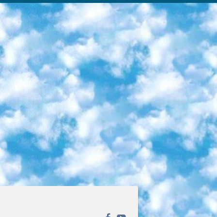
ека открытого доступа. Каталог площадки регулярно обрастает текстами статей из различных научных изданий. Сгруппированные по журналам и рубрикам публикации можно читать онлайн или скачивать целиком в PDF-формате. Проект нацелен на популяризацию науки за счёт открытого доступа к качественной информации. 6. «ПостНаука» На этом ресурсе публикуют подборки видеолекций, составленные экспертами из разных отраслей и объединённые общими темами. Среди них, к примеру, есть серии «Биоинформатика и геномика», «Культура средневековой Скандинавии» и Cinema Studies о теории кино. Каждая подборка лекций — логически связанная история, рассказанная экспертом от первого лица. Кроме того, на сайте появляются научно-образовательные статьи и тесты на разные темы. 7. «Newочём» Команда проекта «Newочём» отбирает самые интересные тексты из англоязычных СМИ и переводит те из них, за которые голосуют участники сообщества «ВКонтакте». По большей части это научно-популярные статьи. Редакторы придумывают лишь заголовки, в остальном содержание переводов соответствует оригиналам. Полные тексты можно читать прямо в социальной сети. 8. InternetUrok Онлайн-база материалов по основным дисциплинам школьной программы. Информация на сайте структурирована по классам, предметам и темам (урокам). Каждый урок состоит из видеолекций и конспектов. Есть также интерактивные тренажёры и тесты для закрепления пройденного материала. Даже если вы давно окончили школу, возможность повторить программу старших классов всегда может пригодиться. 9. Edutainme Ещё один ресурс об образовании. В отличие от Newtonew, как мне кажется, Edutainme больше ориентируется на представителей индустрии: педагогов, предпринимателей, разработчиков образовательных проектов. Но и любой, кто просто стремится к саморазвитию, найдёт на сайте много полезного и интересного для себя. Например, информацию о новых курсах и образовательных сервисах. 10. Newtonew Онлайн-медиа об образовании и обучении в широком смысле. Авторы Newtonew пишут об инструментах, заведениях, тактиках и стратегиях, которые помогают учить других и получать новые знания самостоятельно. На этой площадке вы найдёте новости, обзоры, аналитические мат