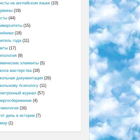
ексты на английском языке
(10)
ермины
(19)
есты
(44)
ниверситеты
(15)
чебники
(18)
читель года
(11)
акты
(17)
илология
(9)
имические элементы
(5)
кола мастерства
(18)
кольная документация
(26)
кольному психологу
(11)
лектронный журнал
(57)
нергосбережение
(4)
тимология
(16)
от день в истории
(7)
мор
(1)