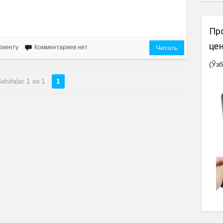
Пр
це
риенту
Комментариев нет
Читать
(Ўзб
ahifalar 1 из 1
1