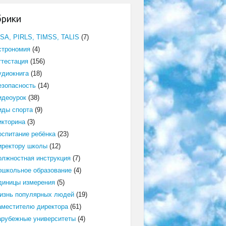
брики
ISA, PIRLS, TIMSS, TALIS
(7)
строномия
(4)
ттестация
(156)
удиокнига
(18)
езопасность
(14)
идеоурок
(38)
иды спорта
(9)
икторина
(3)
оспитание ребёнка
(23)
иректору школы
(12)
олжностная инструкция
(7)
ошкольное образование
(4)
диницы измерения
(5)
изнь популярных людей
(19)
аместителю директора
(61)
арубежные университеты
(4)