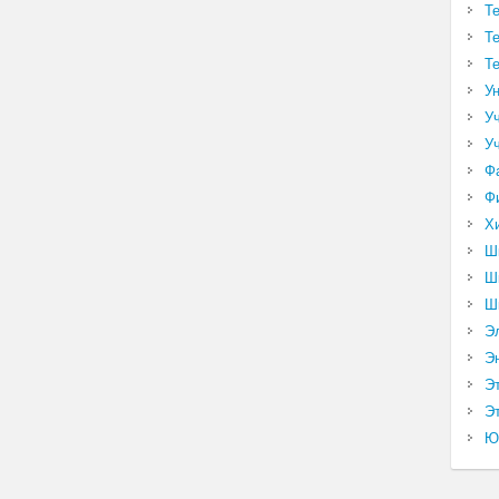
Т
Т
Т
У
У
У
Ф
Ф
Х
Ш
Ш
Ш
Э
Э
Э
Эт
Ю