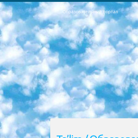
Образовательный портал
РЕСПУБЛИКА УЗБЕКИСТАН МИНИСТРЕРСТВО ДОШКОЛЬНОГО И ШКОЛЬНОГО ОБРАЗОВАНИЯ КОМАНДА в общеобразовательных учреждениях в 2023-2024 учебном году организация и проведение итоговой государственной аттестации обучающихся о Министра дошкольного и школьного образования Республики Узбекистан от 4 марта 2008 года (постановлением Минюста от 20 марта 2008 года № 1778 государственной регистрации) «Итоговое состояние учащихся общего среднего образования на основании положения об утверждении положения об аттестации общего среднего образования выпускной экзамен студентов в образовательных учреждениях в 2023-2024 учебном году В целях организации и прохождения аттестации приказываю: 1. Следующее: перечень предметов, по которым будет проводиться итоговая государственная аттестация и экзамен формы перевода согласно приложению 1; сертификаты международного образца, оценивающие уровень владения иностранными языками перечень согласно приложению 2; 2. Педагогический при специализированных образовательных учреждениях. научно-практический центр квалификации и международной оценки (Д.Давидова) 2024 г. До 25 марта: задания по предметам, по которым будет проводиться итоговая аттестация разработка и утверждение технических условий; итоговая аттестация на основании разработанного предметного задания разработка вопросов по предметам (устно и письменно), экзамен передача; общеобразовательные средние школы и специальные учебные заведения учащиеся выпускных классов школ и интернатов в агентской системе подготовка базы данных экзаменационных материалов и критериев оценки; перевод базы экзаменационных материалов на все языки обучения подать в Республиканский образовательный центр для изготовления; варианты экзаменов на основе разработанных контрольных материалов пусть будут поставлены задачи формирования. 3. Республиканский образовательный центр (Ш.Худайкулов) до 5 апреля 2024 года. до: база данных предоставленных экзаменационных материалов на все языки обучения перевод и экспертиза; для слепых, слабовидящих, глухих, слабослышащих и умственно отсталых детей учащиеся выпускных классов специализированных школ и школ-интернатов база данных экзаменационных материалов на всех преподаваемых языках подготовка критериев оценки; специализированные школы для умственно отсталых детей и технологии для учащихся выпускных классов школ-интернатов разработка соответствующих рекомендаций и критериев проведения ЕГЭ по естествознанию давать задания. 4. Педагогический при специализированных образовательных учреждениях. Научно-практический центр навыков и международной оценки (Д.Давидова), Республи