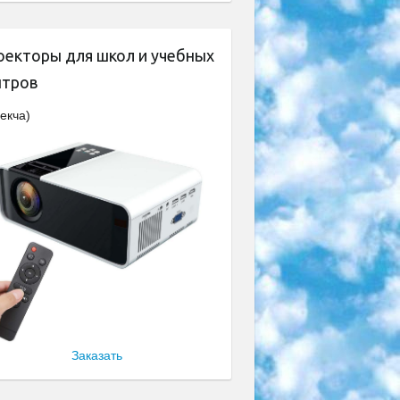
оекторы для школ и учебных
нтров
екча)
Заказать