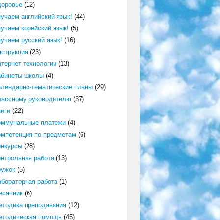
доровье
(12)
зучаем английский язык!
(44)
зучаем корейский язык!
(5)
зучаем русский язык!
(16)
нструкция
(23)
нтернет технологии
(13)
абинеты школы
(4)
алендарно-тематические планы
(29)
лассному руководителю
(37)
ниги
(22)
оммунальные платежи
(4)
омпетенция по предметам
(6)
онкурсы
(28)
онтрольная работа
(13)
ружок
(5)
абораторная работа
(1)
есячник
(6)
етодика преподавания
(12)
етодическая помощь
(45)