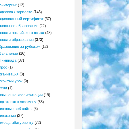
ониторинг
(12)
адбавка / зарплата
(146)
ациональный сертификат
(37)
ачальное образование
(22)
овости английского языка
(43)
овости образования
(373)
бразование за рубежом
(12)
бъявление
(16)
лимпиада
(87)
прос
(1)
рганизация
(3)
ткрытый урок
(9)
есни
(1)
овышение квалификации
(19)
одготовка к экзамену
(63)
олезные веб сайты
(6)
оложение
(37)
омощь абитуриенту
(72)