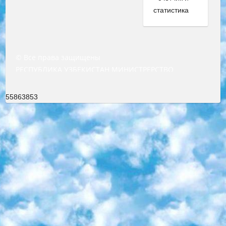
© Все права защищены
РЕСПУБЛИКА УЗБЕКИСТАН МИНИСТРЕРСТВО ДОШКОЛЬНОГО И ШКОЛЬНОГО ОБРАЗОВАНИЯ КОМАНДА в общеобразовательных учреждениях в 2023-2024 учебном году организация и проведение итоговой государственной аттестации обучающихся о Министра дошкольного и школьного образования Республики Узбекистан от 4 марта 2008 года (постановлением Минюста от 20 марта 2008 года № 1778 государственной регистрации) «Итоговое состояние учащихся общего среднего образования на основании положения об утверждении положения об аттестации общего среднего образования выпускной экзамен студентов в образовательных учреждениях в 2023-2024 учебном году В целях организации и прохождения аттестации приказываю: 1. Следующее: перечень предметов, по которым будет проводиться итоговая государственная аттестация и экзамен формы перевода согласно приложению 1; сертификаты международного образца, оценивающие уровень владения иностранными языками перечень согласно приложению 2; 2. Педагогический при специализированных образовательных учреждениях. научно-практический центр квалификации и международной оценки (Д.Давидова) 2024 г. До 25 марта: задания по предметам, по которым будет проводиться итоговая аттестация разработка и утверждение технических условий; итоговая аттестация на основании разработанного предметного задания разработка вопросов по предметам (устно и письменно), экзамен передача; общеобразовательные средние школы и специальные учебные заведения учащиеся выпускных классов школ и интернатов в агентской системе подготовка базы данных экзаменационных материалов и критериев оценки; перевод базы экзаменационных материалов на все языки обучения подать в Республиканский образовательный центр для изготовления; варианты экзаменов на основе разработанных контрольных материалов пусть будут поставлены задачи формирования. 3. Республиканский образовательный центр (Ш.Худайкулов) до 5 апреля 2024 года. до: база данных предоставленных экзаменационных материалов на все языки обучения перевод и экспертиза; для слепых, слабовидящих, глухих, слабослышащих и умственно отсталых детей учащиеся выпускных классов специализированных школ и школ-интернатов база данных экзаменационных материалов на всех преподаваемых языках подготовка критериев оценки; специализированные школы для умственно отсталых детей и технологии для учащихся выпускных классов школ-интернатов разработка соответствующих рекомендаций и критериев проведения ЕГЭ по естествознанию давать задания. 4. Педагогический при специализированных образовательных учреждениях. Научно-практический центр навыков и международной оценки (Д.Давидова), Республика образовательный центр (Худайкулов Ш.) итоговый государственный аттестационный экзамен ориентирован на творческое и логическое мышление при подготовке базы материалов учитывать введение заданий. 5. Следует отметить, что: сертификат государственного образца о знании общеобразовательного предмета и как минимум национальный уровень B1 по предметам на иностранных языках, указанным в Приложении 2. или международно признанный сертификат эквивалентного уровня студенты, изучающие определенный предмет, освобождаются от экзамена; по соответствующим предметам запланирована итоговая государственная аттестация за день до дня, путем жеребьевки Рабочей группой (в письменной форме по предметам, проводимым в форме) из числа сформированных вариантов выбрано 2 варианта; 2 выбранных варианта экзамена анонсированы на официальном сайте министерства и все выпускники по всей стране на основе этих вариантов проводит итоговую государственную аттестацию. 6. Государственное образование учащихся средних общеобразовательных учреждений. знания в соответствии с квалификационными требованиями, которые необходимо приобрести на основании стандартов итоговый (выпускной) контроль для 9 и 11 классов в целях тестирования Экзамены (далее – экзамены) состоят из предметов, перечисленных в приложении 1. будет сделано. 7. Экзамены пройдут с 26 мая по 15 июня 2024 г. (кроме науки физического воспитания). 8. Физическая для учащихся 9 классов общесредних образовательных учреждений. Экзамены по предмету «Образование, квалификация медицина» 1-6 мая 2024 года. сотрудники перевести под присмотр (с отклонениями в физическом или умственном развитии) специализированная школа для детей, школы-интернаты и со сколиозом школы-интернаты санаторного типа для больных детей исключены). 9. Он был слепым, слабовидящим и имел нарушения опорно-двигательного аппарата. экзамены в специализированных школах и интернатах для детей должны проводиться исходя из требований, предъявляемых к общеобразовательным учреждениям (физкультура кроме науки). 10. Специализированная школа для глухих и слабослышащих детей. и экзамены в интернатах и быть реализован в виде письменного теста по математике. 11. Специальность для умственно отсталых детей. Для 9 класса Родной язык и литературное письмо Государственный язык (язык обучения – узбекский). для неклассов) написано Математическое письмо Письменная/устная история Узбекистана Физическое воспитание практично Итоговый контроль Для 11 класса Написание родного языка и литературы (эссе) Математическое письмо Узбекский язык (обучение на узбекском языке) не посещающее общее среднее образование для учреждений)/Образовательное учреждение выбор письменный и устный Иностранный язык письменный/устный Письменная/устная история Узбекистана *По выбору студента:  Химия  Физика  Основы государственного права  География 10 бесплатных образовательных ресурсов - Мы составили подборку онлайн-проектов с интерактивными упражнениями, видеолекциями и статьями. Они помогут вам обрести новые и освежить старые знания бесплатно. 1. «ИНТУИТ» Старейшая образовательная площадка Рунета. Здесь вы найдёте сотни текстовых и видеокурсов на десятки различных тем — от программирования до психологии. Многие курсы подготовлены российскими университетами и крупными международными компаниями вроде Intel и Microsoft. Самостоятельное обучение бесплатное, но желающие могут оплатить услуги персональных наставников. 2. «Смартия» знакомит с актуальными профессиями и подсказывает, как им обучаться. Выбрав заинтересовавшую вас специальность — SMM-специалист, фотограф, веб-дизайнер или другую, — увидите список необходимых для неё умений. Чтобы вы могли освоить их самостоятельно, для каждого умения площадка отображает подборку ссылок на учебные материалы. Хотя «Смартия» ориентируется на русскоязычную аудиторию, часть контента всё же доступна только на английском. 3. «Лекторий Физтеха» Проект Московского физико-технического института (Физтеха). С его помощью вы можете смотреть онлайн серии лекций, записанные на видео в этом вузе. В числе доступных предметов — физика, биология, химия, информационные технологии и другие. К некоторым лекциям администрация ресурса прилагает готовые конспекты, которые можно скачивать в PDF-формате. 4. ITMOcourses Онлайн-площадка Санкт-Петербургского национального исследовательского университета информационных технологий, механики и оптики (ИТМО). Ресурс предоставляет свободный доступ к курсам, разработанным в этом вузе. Каталог материалов разбит на четыре категории: «Оптические системы и технологии», «Приборостроение и робототехника», «Информационные технологии» и «Биотехнологии». Курсы состоят из видеолекций, интерактивных демонстраций и заданий. 5. «КиберЛенинка» Электронная научная библиотека открытого доступа. Каталог площадки регулярно обрастает текстами статей из различных научных изданий. Сгруппированные по журналам и рубрикам публикации можно читать онлайн или скачивать целиком в PDF-формате. Проект нацелен на популяризацию науки за счёт открытого доступа к качественной информации. 6. «ПостНаука» На этом ресурсе публикуют подборки видеолекций, составленные экспертами из разных отраслей и объединённые общими темами. Среди них, к примеру, есть серии «Биоинформатика и геномика», «Культура средневековой Скандинавии» и Cinema Studies о теории кино. Каждая подборка лекций — логически связанная история, рассказанная экспертом от первого лица. Кроме того, на сайте появляются научно-образовательные статьи и тесты на разные темы. 7. «Newочём» Команда проекта «Newочём» отбирает самые интересные тексты из англоязычных СМИ и переводит те из них, за которые голосуют участники сообщества «ВКонтакте». По большей части это научно-популярные статьи. Редакторы придумывают лишь заголовки, в остальном содержание переводов соответствует оригиналам. Полные тексты можно читать прямо в социальной сети. 8. InternetUrok Онлайн-база материалов по основным дисциплинам школьной программы. Информация на сайте структурирована по классам, предметам и темам (урокам). Каждый урок состоит из видеолекций и конспектов. Есть также интерактивные тренажёры и тесты для закрепления пройденного материала. Даже если вы давно окончили школу, возможность повторить программу старших классов всегда может пригодиться. 9. Edutainme Ещё один ресурс об образовании. В отличие от Newtonew, как мне кажется, Edutainme больше ориентируется на представителей индустрии: педагогов, предпринимателей, разработчиков образовательных проектов. Но и любой, кто просто стремится к саморазвитию, найдёт на сайте много полезного и интересного для себя. Например, информацию о новых курсах и образовательных сервисах. 10. Newtonew Онлайн-медиа об образовании и обучении в широком смысле. Авторы Newtonew пишут об инструментах, заведениях, тактиках и стратегиях, которые помогают учить других и получать новые знания самостоятельно. На этой площадке вы найдёте новости, обзоры, аналитические мате
55863853