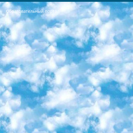
Образовательный портал
РЕСПУБЛИКА УЗБЕКИСТАН МИНИСТРЕРСТВО ДОШКОЛЬНОГО И ШКОЛЬНОГО ОБРАЗОВАНИЯ КОМАНДА в общеобразовательных учреждениях в 2023-2024 учебном году организация и проведение итоговой государственной аттестации обучающихся о Министра дошкольного и школьного образования Республики Узбекистан от 4 марта 2008 года (постановлением Минюста от 20 марта 2008 года № 1778 государственной регистрации) «Итоговое состояние учащихся общего среднего образования на основании положения об утверждении положения об аттестации общего среднего образования выпускной экзамен студентов в образовательных учреждениях в 2023-2024 учебном году В целях организации и прохождения аттестации приказываю: 1. Следующее: перечень предметов, по которым будет проводиться итоговая государственная аттестация и экзамен формы перевода согласно приложению 1; сертификаты международного образца, оценивающие уровень владения иностранными языками перечень согласно приложению 2; 2. Педагогический при специализированных образовательных учреждениях. научно-практический центр квалификации и международной оценки (Д.Давидова) 2024 г. До 25 марта: задания по предметам, по которым будет проводиться итоговая аттестация разработка и утверждение технических условий; итоговая аттестация на основании разработанного предметного задания разработка вопросов по предметам (устно и письменно), экзамен передача; общеобразовательные средние школы и специальные учебные заведения учащиеся выпускных классов школ и интернатов в агентской системе подготовка базы данных экзаменационных материалов и критериев оценки; перевод базы экзаменационных материалов на все языки обучения подать в Республиканский образовательный центр для изготовления; варианты экзаменов на основе разработанных контрольных материалов пусть будут поставлены задачи формирования. 3. Республиканский образовательный центр (Ш.Худайкулов) до 5 апреля 2024 года. до: база данных предоставленных экзаменационных материалов на все языки обучения перевод и экспертиза; для слепых, слабовидящих, глухих, слабослышащих и умственно отсталых детей учащиеся выпускных классов специализированных школ и школ-интернатов база данных экзаменационных материалов на всех преподаваемых языках подготовка критериев оценки; специализированные школы для умственно отсталых детей и технологии для учащихся выпускных классов школ-интернатов разработка соответствующих рекомендаций и критериев проведения ЕГЭ по естествознанию давать задания. 4. Педагогический при специализированных образовательных учреждениях. Научно-практический центр навыков и международной оценки (Д.Давидова), Республика образовательный центр (Худайкулов Ш.) итоговый государственный аттестационный экзамен ориентирован на творческое и логическое мышление при подготовке базы материалов учитывать введение заданий. 5. Следует отметить, что: сертификат государственного образца о знании общеобразовательного предмета и как минимум национальный уровень B1 по предметам на иностранных языках, указанным в Приложении 2. или международно признанный сертификат эквивалентного уровня студенты, изучающие определенный предмет, освобождаются от экзамена; по соответствующим предметам запланирована итоговая государственная аттестация за день до дня, путем жеребьевки Рабочей группой (в письменной форме по предметам, проводимым в форме) из числа сформированных вариантов выбрано 2 варианта; 2 выбранных варианта экзамена анонсированы на официальном сайте министерства и все выпускники по всей стране на основе этих вариантов проводит итоговую государственную аттестацию. 6. Государственное образование учащихся средних общеобразовательных учреждений. знания в соответствии с квалификационными требованиями, которые необходимо приобрести на основании стандартов итоговый (выпускной) контроль для 9 и 11 классов в целях тестирования Экзамены (далее – экзамены) состоят из предметов, перечисленных в приложении 1. будет сделано. 7. Экзамены пройдут с 26 мая по 15 июня 2024 г. (кроме науки физического воспитания). 8. Физическая для учащихся 9 классов общесредних образовательных учреждений. Экзамены по предмету «Образование, квалификация медицина» 1-6 мая 2024 года. сотрудники перевести под присмотр (с отклонениями в физическом или умственном развитии) специализированная школа для детей, школы-интернаты и со сколиозом школы-интернаты санаторного типа для больных детей исключены). 9. Он был слепым, слабовидящим и имел нарушения опорно-двигательного аппарата. экзамены в специализированных школах и интернатах для детей должны проводиться исходя из требований, предъявляемых к общеобразовательным учреждениям (физкультура кроме науки). 10. Специализированная школа для глухих и слабослышащих детей. и экзамены в интернатах и быть реализован в виде письменного теста по математике. 11. Специальность для умственно отсталых детей. Для 9 класса Родной язык и литературное письмо Государственный язык (язык обучения – узбекский). для неклассов) написано Математическое письмо Письменная/устная история Узбекистана Физическое воспитание практично Итоговый контроль Для 11 класса Написание родного языка и литературы (эссе) Математическое письмо Узбекский язык (обучение на узбекском языке) не посещающее общее среднее образование для учреждений)/Образовательное учреждение выбор письменный и устный Иностранный язык письменный/устный Письменная/устная история Узбекистана *По выбору студента:  Химия  Физика  Основы государственного права  География 10 бесплатных образовательных ресурсов - Мы составили подборку онлайн-проектов с интерактивными упражнениями, видеолекциями и статьями. Они помогут вам обрести новые и освежить старые знания бесплатно. 1. «ИНТУИТ» Старейшая образовательная площадка Рунета. Здесь вы найдёте сотни текстовых и видеокурсов на десятки различных тем — от программирования до психологии. Многие курсы подготовлены российскими университетами и крупными международными компаниями вроде Intel и Microsoft. Самостоятельное обучение бесплатное, но желающие могут оплатить услуги персональных наставников. 2. «Смартия» знакомит с актуальными профессиями и подсказывает, как им обучаться. Выбрав заинтересовавшую вас специальность — SMM-специалист, фотограф, веб-дизайнер или другую, — увидите список необходимых для неё умений. Чтобы вы могли освоить их самостоятельно, для каждого умения площадка отображает подборку ссылок на учебные материалы. Хотя «Смартия» ориентируется на русскоязычную аудиторию, часть контента всё же доступна только на английском. 3. «Лекторий Физтеха» Проект Московского физико-технического института (Физтеха). С его помощью вы можете смотреть онлайн серии лекций, записанные на видео в этом вузе. В числе доступных предметов — физика, биология, химия, информационные технологии и другие. К некоторым лекциям администрация ресурса прилагает готовые конспекты, которые можно скачивать в PDF-формате. 4. ITMOcourses Онлайн-площадка Санкт-Петербургского национального исследовательского университета информационных технологий, механики и оптики (ИТМО). Ресурс предоставляет свободный доступ к курсам, разработанным в этом вузе. Каталог материалов разбит на четыре категории: «Оптические системы и технологии», «Приборостроение и робототехника», «Информационные технологии» и «Биотехнологии». Курсы состоят из видеолекций, интерактивных демонстраций и заданий. 5. «КиберЛенинка» Электронная научная библиотека открытого доступа. Каталог площадки регулярно обрастает текстами статей из различных научных изданий. Сгруппированные по журналам и рубрикам публикации можно читать онлайн или скачивать целиком в PDF-формате. Проект нацелен на популяризацию науки за счёт открытого доступа к качественной информации. 6. «ПостНаука» На этом ресурсе публикуют подборки видеолекций, составленные экспертами из разных отраслей и объединённые общими темами. Среди них, к примеру, есть серии «Биоинформатика и геномика», «Культура средневековой Скандинавии» и Cinema Studies о теории кино. Каждая подборка лекций — логически связанная история, рассказанная экспертом от первого лица. Кроме того, на сайте появляются научно-образовательные статьи и тесты на разные темы. 7. «Newочём» Команда проекта «Newочём» отбирает самые интересные тексты из англоязычных СМИ и переводит те из них, за которые голосуют участники сообщества «ВКонтакте». По большей части это научно-популярные статьи. Редакторы придумывают лишь заголовки, в остальном содержание переводов соответствует оригиналам. Полные тексты можно читать прямо в социальной сети. 8. InternetUrok Онлайн-база материалов по основным дисциплинам школьной программы. Информация на сайте структурирована по классам, предметам и темам (урокам). Каждый урок состоит из видеолекций и конспектов. Есть также интерактивные тренажёры и тесты для закрепления пройденного материала. Даже если вы давно окончили школу, возможность повторить программу старших классов всегда может пригодиться. 9. Edutainme Ещё один ресурс об образовании. В отличие от Newtonew, как мне кажется, Edutainme больше ориентируется на представителей индустрии: педагогов, предпринимателей, разработчиков образовательных проектов. Но и любой, кто просто стремится к саморазвитию, найдёт на сайте много полезного и интересного для себя. Например, информацию о новых курсах и образовательных сервисах. 10. Newtonew Онлайн-медиа об образовании и обучении в широком смысле. Авторы Newtonew пишут об инструментах, заведениях, тактиках и стратегиях, которые помогают учить других и получать новые знания самостоятельно. На этой площадке вы найдёте новости, обзоры, аналитические мат