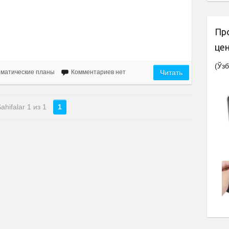
Пр
це
(Ўзб
ематические планы
Комментариев нет
Читать
ahifalar 1 из 1
1