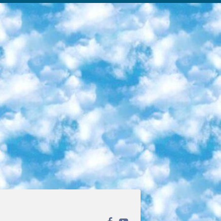
ека открытого доступа. Каталог площадки регулярно обрастает текстами статей из различных научных изданий. Сгруппированные по журналам и рубрикам публикации можно читать онлайн или скачивать целиком в PDF-формате. Проект нацелен на популяризацию науки за счёт открытого доступа к качественной информации. 6. «ПостНаука» На этом ресурсе публикуют подборки видеолекций, составленные экспертами из разных отраслей и объединённые общими темами. Среди них, к примеру, есть серии «Биоинформатика и геномика», «Культура средневековой Скандинавии» и Cinema Studies о теории кино. Каждая подборка лекций — логически связанная история, рассказанная экспертом от первого лица. Кроме того, на сайте появляются научно-образовательные статьи и тесты на разные темы. 7. «Newочём» Команда проекта «Newочём» отбирает самые интересные тексты из англоязычных СМИ и переводит те из них, за которые голосуют участники сообщества «ВКонтакте». По большей части это научно-популярные статьи. Редакторы придумывают лишь заголовки, в остальном содержание переводов соответствует оригиналам. Полные тексты можно читать прямо в социальной сети. 8. InternetUrok Онлайн-база материалов по основным дисциплинам школьной программы. Информация на сайте структурирована по классам, предметам и темам (урокам). Каждый урок состоит из видеолекций и конспектов. Есть также интерактивные тренажёры и тесты для закрепления пройденного материала. Даже если вы давно окончили школу, возможность повторить программу старших классов всегда может пригодиться. 9. Edutainme Ещё один ресурс об образовании. В отличие от Newtonew, как мне кажется, Edutainme больше ориентируется на представителей индустрии: педагогов, предпринимателей, разработчиков образовательных проектов. Но и любой, кто просто стремится к саморазвитию, найдёт на сайте много полезного и интересного для себя. Например, информацию о новых курсах и образовательных сервисах. 10. Newtonew Онлайн-медиа об образовании и обучении в широком смысле. Авторы Newtonew пишут об инструментах, заведениях, тактиках и стратегиях, которые помогают учить других и получать новые знания самостоятельно. На этой площадке вы найдёте новости, обзоры, аналитические мат