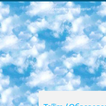
Образовательный портал
РЕСПУБЛИКА УЗБЕКИСТАН МИНИСТРЕРСТВО ДОШКОЛЬНОГО И ШКОЛЬНОГО ОБРАЗОВАНИЯ КОМАНДА в общеобразовательных учреждениях в 2023-2024 учебном году организация и проведение итоговой государственной аттестации обучающихся о Министра дошкольного и школьного образования Республики Узбекистан от 4 марта 2008 года (постановлением Минюста от 20 марта 2008 года № 1778 государственной регистрации) «Итоговое состояние учащихся общего среднего образования на основании положения об утверждении положения об аттестации общего среднего образования выпускной экзамен студентов в образовательных учреждениях в 2023-2024 учебном году В целях организации и прохождения аттестации приказываю: 1. Следующее: перечень предметов, по которым будет проводиться итоговая государственная аттестация и экзамен формы перевода согласно приложению 1; сертификаты международного образца, оценивающие уровень владения иностранными языками перечень согласно приложению 2; 2. Педагогический при специализированных образовательных учреждениях. научно-практический центр квалификации и международной оценки (Д.Давидова) 2024 г. До 25 марта: задания по предметам, по которым будет проводиться итоговая аттестация разработка и утверждение технических условий; итоговая аттестация на основании разработанного предметного задания разработка вопросов по предметам (устно и письменно), экзамен передача; общеобразовательные средние школы и специальные учебные заведения учащиеся выпускных классов школ и интернатов в агентской системе подготовка базы данных экзаменационных материалов и критериев оценки; перевод базы экзаменационных материалов на все языки обучения подать в Республиканский образовательный центр для изготовления; варианты экзаменов на основе разработанных контрольных материалов пусть будут поставлены задачи формирования. 3. Республиканский образовательный центр (Ш.Худайкулов) до 5 апреля 2024 года. до: база данных предоставленных экзаменационных материалов на все языки обучения перевод и экспертиза; для слепых, слабовидящих, глухих, слабослышащих и умственно отсталых детей учащиеся выпускных классов специализированных школ и школ-интернатов база данных экзаменационных материалов на всех преподаваемых языках подготовка критериев оценки; специализированные школы для умственно отсталых детей и технологии для учащихся выпускных классов школ-интернатов разработка соответствующих рекомендаций и критериев проведения ЕГЭ по естествознанию давать задания. 4. Педагогический при специализированных образовательных учреждениях. Научно-практический центр навыков и международной оценки (Д.Давидова), Республи