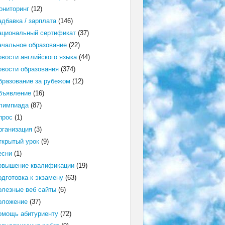
ониторинг
(12)
адбавка / зарплата
(146)
ациональный сертификат
(37)
ачальное образование
(22)
овости английского языка
(44)
овости образования
(374)
бразование за рубежом
(12)
бъявление
(16)
лимпиада
(87)
прос
(1)
рганизация
(3)
ткрытый урок
(9)
есни
(1)
овышение квалификации
(19)
одготовка к экзамену
(63)
олезные веб сайты
(6)
оложение
(37)
омощь абитуриенту
(72)