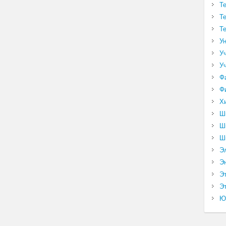
Т
Т
Т
У
У
У
Ф
Ф
Х
Ш
Ш
Ш
Э
Э
Э
Эт
Ю