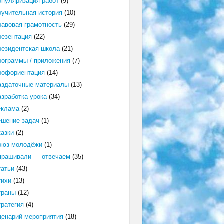
опуляризация работ
(9)
оучительная история
(10)
равовая грамотность
(29)
резентация
(22)
резидентская школа
(21)
рограммы / приложения
(7)
рофориентация
(14)
аздаточные материалы
(13)
азработка урока
(34)
еклама
(2)
ешение задач
(1)
казки
(2)
оюз молодёжи
(1)
прашивали — отвечаем
(35)
татьи
(43)
тихи
(13)
траны
(12)
тратегия
(4)
ценарий мероприятия
(18)