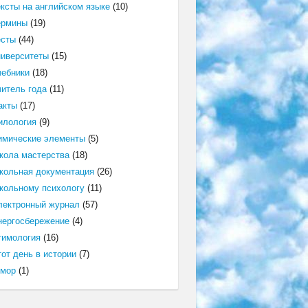
ексты на английском языке
(10)
ермины
(19)
есты
(44)
ниверситеты
(15)
чебники
(18)
читель года
(11)
акты
(17)
илология
(9)
имические элементы
(5)
кола мастерства
(18)
кольная документация
(26)
кольному психологу
(11)
лектронный журнал
(57)
нергосбережение
(4)
тимология
(16)
от день в истории
(7)
мор
(1)