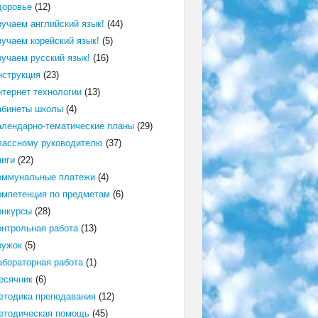
доровье
(12)
зучаем английский язык!
(44)
зучаем корейский язык!
(5)
зучаем русский язык!
(16)
нструкция
(23)
нтернет технологии
(13)
абинеты школы
(4)
алендарно-тематические планы
(29)
лассному руководителю
(37)
ниги
(22)
оммунальные платежи
(4)
омпетенция по предметам
(6)
онкурсы
(28)
онтрольная работа
(13)
ружок
(5)
абораторная работа
(1)
есячник
(6)
етодика преподавания
(12)
етодическая помощь
(45)