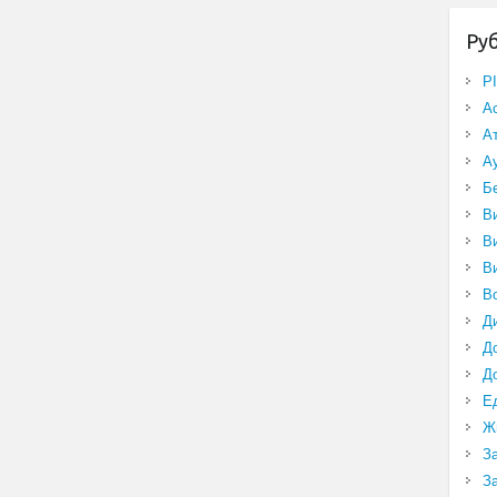
Ру
P
А
А
А
Б
В
В
В
В
Д
Д
Д
Е
Ж
З
З