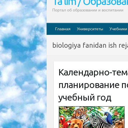
Ta’lim / Образов
Портал об образовании и воспитании
Главная
Университеты
Учебники
biologiya fanidan ish rej
Календарно-тем
планирование по
учебный год