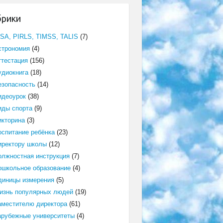
брики
ISA, PIRLS, TIMSS, TALIS
(7)
строномия
(4)
ттестация
(156)
удиокнига
(18)
езопасность
(14)
идеоурок
(38)
иды спорта
(9)
икторина
(3)
оспитание ребёнка
(23)
иректору школы
(12)
олжностная инструкция
(7)
ошкольное образование
(4)
диницы измерения
(5)
изнь популярных людей
(19)
аместителю директора
(61)
арубежные университеты
(4)