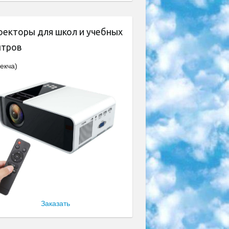
оекторы для школ и учебных
нтров
екча)
Заказать