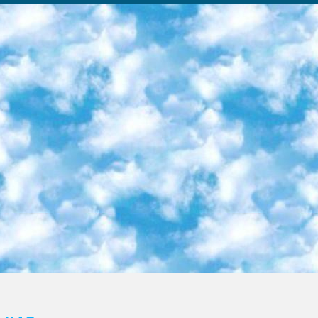
ка образовательный центр (Худайкулов Ш.) итоговый государственный аттестационный экзамен ориентирован на творческое и логическое мышление при подготовке базы материалов учитывать введение заданий. 5. Следует отметить, что: сертификат государственного образца о знании общеобразовательного предмета и как минимум национальный уровень B1 по предметам на иностранных языках, указанным в Приложении 2. или международно признанный сертификат эквивалентного уровня студенты, изучающие определенный предмет, освобождаются от экзамена; по соответствующим предметам запланирована итоговая государственная аттестация за день до дня, путем жеребьевки Рабочей группой (в письменной форме по предметам, проводимым в форме) из числа сформированных вариантов выбрано 2 варианта; 2 выбранных варианта экзамена анонсированы на официальном сайте министерства и все выпускники по всей стране на основе этих вариантов проводит итоговую государственную аттестацию. 6. Государственное образование учащихся средних общеобразовательных учреждений. знания в соответствии с квалификационными требованиями, которые необходимо приобрести на основании стандартов итоговый (выпускной) контроль для 9 и 11 классов в целях тестирования Экзамены (далее – экзамены) состоят из предметов, перечисленных в приложении 1. будет сделано. 7. Экзамены пройдут с 26 мая по 15 июня 2024 г. (кроме науки физического воспитания). 8. Физическая для учащихся 9 классов общесредних образовательных учреждений. Экзамены по предмету «Образование, квалификация медицина» 1-6 мая 2024 года. сотрудники перевести под присмотр (с отклонениями в физическом или умственном развитии) специализированная школа для детей, школы-интернаты и со сколиозом школы-интернаты санаторного типа для больных детей исключены). 9. Он был слепым, слабовидящим и имел нарушения опорно-двигательного аппарата. экзамены в специализированных школах и интернатах для детей должны проводиться исходя из требований, предъявляемых к общеобразовательным учреждениям (физкультура кроме науки). 10. Специализированная школа для глухих и слабослышащих детей. и экзамены в интернатах и быть реализован в виде письменного теста по математике. 11. Специальность для умственно отсталых детей. Для 9 класса Родной язык и литературное письмо Государственный язык (язык обучения – узбекский). для неклассов) написано Математическое письмо Письменная/устная история Узбекистана Физическое воспитание практично Итоговый контроль Для 11 класса Написание родного языка и литературы (эссе) Математическое письмо Узбекский язык (обучение на узбекском языке) не посещающее общее среднее образование для учреждений)/Образовательное учреждение выбор письменный и устный Иностранный язык письменный/устный Письменная/устная история Узбекистана *По выбору студента:  Химия  Физика  Основы государственного права  География 10 бесплатных образовательных ресурсов - Мы составили подборку онлайн-проектов с интерактивными упражнениями, видеолекциями и статьями. Они помогут вам обрести новые и освежить старые знания бесплатно. 1. «ИНТУИТ» Старейшая образовательная площадка Рунета. Здесь вы найдёте сотни текстовых и видеокурсов на десятки различных тем — от программирования до психологии. Многие курсы подготовлены российскими университетами и крупными международными компаниями вроде Intel и Microsoft. Самостоятельное обучение бесплатное, но желающие могут оплатить услуги персональных наставников. 2. «Смартия» знакомит с актуальными профессиями и подсказывает, как им обучаться. Выбрав заинтересовавшую вас специальность — SMM-специалист, фотограф, веб-дизайнер или другую, — увидите список необходимых для неё умений. Чтобы вы могли освоить их самостоятельно, для каждого умения площадка отображает подборку ссылок на учебные материалы. Хотя «Смартия» ориентируется на русскоязычную аудиторию, часть контента всё же доступна только на английском. 3. «Лекторий Физтеха» Проект Московского физико-технического института (Физтеха). С его помощью вы можете смотреть онлайн серии лекций, записанные на видео в этом вузе. В числе доступных предметов — физика, биология, химия, информационные технологии и другие. К некоторым лекциям администрация ресурса прилагает готовые конспекты, которые можно скачивать в PDF-формате. 4. ITMOcourses Онлайн-площадка Санкт-Петербургского национального исследовательского университета информационных технологий, механики и оптики (ИТМО). Ресурс предоставляет свободный доступ к курсам, разработанным в этом вузе. Каталог материалов разбит на четыре категории: «Оптические системы и технологии», «Приборостроение и робототехника», «Информационные технологии» и «Биотехнологии». Курсы состоят из видеолекций, интерактивных демонстраций и заданий. 5. «КиберЛенинка» Электронная научная библиот