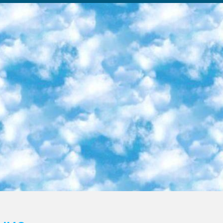
ка образовательный центр (Худайкулов Ш.) итоговый государственный аттестационный экзамен ориентирован на творческое и логическое мышление при подготовке базы материалов учитывать введение заданий. 5. Следует отметить, что: сертификат государственного образца о знании общеобразовательного предмета и как минимум национальный уровень B1 по предметам на иностранных языках, указанным в Приложении 2. или международно признанный сертификат эквивалентного уровня студенты, изучающие определенный предмет, освобождаются от экзамена; по соответствующим предметам запланирована итоговая государственная аттестация за день до дня, путем жеребьевки Рабочей группой (в письменной форме по предметам, проводимым в форме) из числа сформированных вариантов выбрано 2 варианта; 2 выбранных варианта экзамена анонсированы на официальном сайте министерства и все выпускники по всей стране на основе этих вариантов проводит итоговую государственную аттестацию. 6. Государственное образование учащихся средних общеобразовательных учреждений. знания в соответствии с квалификационными требованиями, которые необходимо приобрести на основании стандартов итоговый (выпускной) контроль для 9 и 11 классов в целях тестирования Экзамены (далее – экзамены) состоят из предметов, перечисленных в приложении 1. будет сделано. 7. Экзамены пройдут с 26 мая по 15 июня 2024 г. (кроме науки физического воспитания). 8. Физическая для учащихся 9 классов общесредних образовательных учреждений. Экзамены по предмету «Образование, квалификация медицина» 1-6 мая 2024 года. сотрудники перевести под присмотр (с отклонениями в физическом или умственном развитии) специализированная школа для детей, школы-интернаты и со сколиозом школы-интернаты санаторного типа для больных детей исключены). 9. Он был слепым, слабовидящим и имел нарушения опорно-двигательного аппарата. экзамены в специализированных школах и интернатах для детей должны проводиться исходя из требований, предъявляемых к общеобразовательным учреждениям (физкультура кроме науки). 10. Специализированная школа для глухих и слабослышащих детей. и экзамены в интернатах и быть реализован в виде письменного теста по математике. 11. Специальность для умственно отсталых детей. Для 9 класса Родной язык и литературное письмо Государственный язык (язык обучения – узбекский). для неклассов) написано Математическое письмо Письменная/устная история Узбекистана Физическое воспитание практично Итоговый контроль Для 11 класса Написание родного языка и литературы (эссе) Математическое письмо Узбекский язык (обучение на узбекском языке) не посещающее общее среднее образование для учреждений)/Образовательное учреждение выбор письменный и устный Иностранный язык письменный/устный Письменная/устная история Узбекистана *По выбору студента:  Химия  Физика  Основы государственного права  География 10 бесплатных образовательных ресурсов - Мы составили подборку онлайн-проектов с интерактивными упражнениями, видеолекциями и статьями. Они помогут вам обрести новые и освежить старые знания бесплатно. 1. «ИНТУИТ» Старейшая образовательная площадка Рунета. Здесь вы найдёте сотни текстовых и видеокурсов на десятки различных тем — от программирования до психологии. Многие курсы подготовлены российскими университетами и крупными международными компаниями вроде Intel и Microsoft. Самостоятельное обучение бесплатное, но желающие могут оплатить услуги персональных наставников. 2. «Смартия» знакомит с актуальными профессиями и подсказывает, как им обучаться. Выбрав заинтересовавшую вас специальность — SMM-специалист, фотограф, веб-дизайнер или другую, — увидите список необходимых для неё умений. Чтобы вы могли освоить их самостоятельно, для каждого умения площадка отображает подборку ссылок на учебные материалы. Хотя «Смартия» ориентируется на русскоязычную аудиторию, часть контента всё же доступна только на английском. 3. «Лекторий Физтеха» Проект Московского физико-технического института (Физтеха). С его помощью вы можете смотреть онлайн серии лекций, записанные на видео в этом вузе. В числе доступных предметов — физика, биология, химия, информационные технологии и другие. К некоторым лекциям администрация ресурса прилагает готовые конспекты, которые можно скачивать в PDF-формате. 4. ITMOcourses Онлайн-площадка Санкт-Петербургского национального исследовательского университета информационных технологий, механики и оптики (ИТМО). Ресурс предоставляет свободный доступ к курсам, разработанным в этом вузе. Каталог материалов разбит на четыре категории: «Оптические системы и технологии», «Приборостроение и робототехника», «Информационные технологии» и «Биотехнологии». Курсы состоят из видеолекций, интерактивных демонстраций и заданий. 5. «КиберЛенинка» Электронная научная библиот