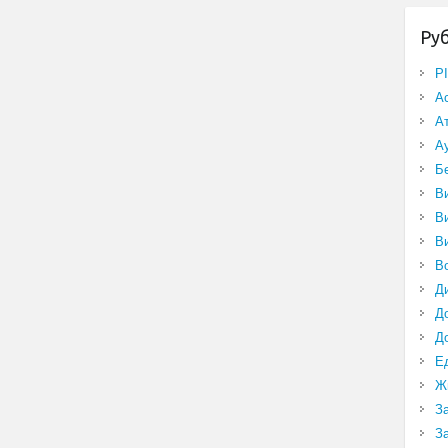
Ру
P
А
А
А
Б
В
В
В
В
Д
Д
Д
Е
Ж
З
З