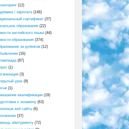
ониторинг
(12)
адбавка / зарплата
(146)
ациональный сертификат
(37)
ачальное образование
(22)
овости английского языка
(44)
овости образования
(374)
бразование за рубежом
(12)
бъявление
(16)
лимпиада
(87)
прос
(1)
рганизация
(3)
ткрытый урок
(9)
есни
(1)
овышение квалификации
(19)
одготовка к экзамену
(63)
олезные веб сайты
(6)
оложение
(37)
омощь абитуриенту
(72)