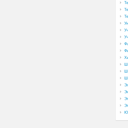
Т
Т
Т
У
У
У
Ф
Ф
Х
Ш
Ш
Ш
Э
Э
Э
Эт
Ю