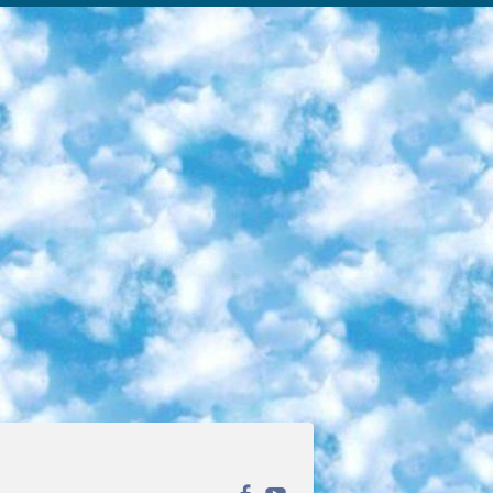
ека открытого доступа. Каталог площадки регулярно обрастает текстами статей из различных научных изданий. Сгруппированные по журналам и рубрикам публикации можно читать онлайн или скачивать целиком в PDF-формате. Проект нацелен на популяризацию науки за счёт открытого доступа к качественной информации. 6. «ПостНаука» На этом ресурсе публикуют подборки видеолекций, составленные экспертами из разных отраслей и объединённые общими темами. Среди них, к примеру, есть серии «Биоинформатика и геномика», «Культура средневековой Скандинавии» и Cinema Studies о теории кино. Каждая подборка лекций — логически связанная история, рассказанная экспертом от первого лица. Кроме того, на сайте появляются научно-образовательные статьи и тесты на разные темы. 7. «Newочём» Команда проекта «Newочём» отбирает самые интересные тексты из англоязычных СМИ и переводит те из них, за которые голосуют участники сообщества «ВКонтакте». По большей части это научно-популярные статьи. Редакторы придумывают лишь заголовки, в остальном содержание переводов соответствует оригиналам. Полные тексты можно читать прямо в социальной сети. 8. InternetUrok Онлайн-база материалов по основным дисциплинам школьной программы. Информация на сайте структурирована по классам, предметам и темам (урокам). Каждый урок состоит из видеолекций и конспектов. Есть также интерактивные тренажёры и тесты для закрепления пройденного материала. Даже если вы давно окончили школу, возможность повторить программу старших классов всегда может пригодиться. 9. Edutainme Ещё один ресурс об образовании. В отличие от Newtonew, как мне кажется, Edutainme больше ориентируется на представителей индустрии: педагогов, предпринимателей, разработчиков образовательных проектов. Но и любой, кто просто стремится к саморазвитию, найдёт на сайте много полезного и интересного для себя. Например, информацию о новых курсах и образовательных сервисах. 10. Newtonew Онлайн-медиа об образовании и обучении в широком смысле. Авторы Newtonew пишут об инструментах, заведениях, тактиках и стратегиях, которые помогают учить других и получать новые знания самостоятельно. На этой площадке вы найдёте новости, обзоры, аналитические мат