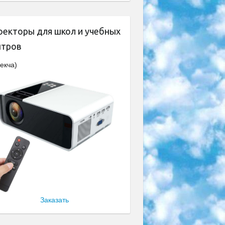
оекторы для школ и учебных
нтров
екча)
Заказать