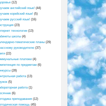
доровье
(12)
зучаем английский язык!
(44)
зучаем корейский язык!
(5)
зучаем русский язык!
(16)
нструкция
(23)
нтернет технологии
(13)
абинеты школы
(4)
алендарно-тематические планы
(29)
лассному руководителю
(37)
ниги
(22)
оммунальные платежи
(4)
омпетенция по предметам
(6)
онкурсы
(28)
онтрольная работа
(13)
ружок
(5)
абораторная работа
(1)
есячник
(6)
етодика преподавания
(12)
етодическая помощь
(45)