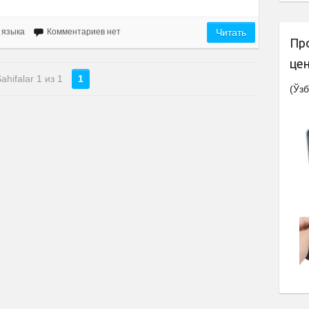
 языка
Комментариев нет
Читать
Пр
це
ahifalar 1 из 1
1
(Ўзб