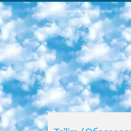
Образовательный портал
РЕСПУБЛИКА УЗБЕКИСТАН МИНИСТРЕРСТВО ДОШКОЛЬНОГО И ШКОЛЬНОГО ОБРАЗОВАНИЯ КОМАНДА в общеобразовательных учреждениях в 2023-2024 учебном году организация и проведение итоговой государственной аттестации обучающихся о Министра дошкольного и школьного образования Республики Узбекистан от 4 марта 2008 года (постановлением Минюста от 20 марта 2008 года № 1778 государственной регистрации) «Итоговое состояние учащихся общего среднего образования на основании положения об утверждении положения об аттестации общего среднего образования выпускной экзамен студентов в образовательных учреждениях в 2023-2024 учебном году В целях организации и прохождения аттестации приказываю: 1. Следующее: перечень предметов, по которым будет проводиться итоговая государственная аттестация и экзамен формы перевода согласно приложению 1; сертификаты международного образца, оценивающие уровень владения иностранными языками перечень согласно приложению 2; 2. Педагогический при специализированных образовательных учреждениях. научно-практический центр квалификации и международной оценки (Д.Давидова) 2024 г. До 25 марта: задания по предметам, по которым будет проводиться итоговая аттестация разработка и утверждение технических условий; итоговая аттестация на основании разработанного предметного задания разработка вопросов по предметам (устно и письменно), экзамен передача; общеобразовательные средние школы и специальные учебные заведения учащиеся выпускных классов школ и интернатов в агентской системе подготовка базы данных экзаменационных материалов и критериев оценки; перевод базы экзаменационных материалов на все языки обучения подать в Республиканский образовательный центр для изготовления; варианты экзаменов на основе разработанных контрольных материалов пусть будут поставлены задачи формирования. 3. Республиканский образовательный центр (Ш.Худайкулов) до 5 апреля 2024 года. до: база данных предоставленных экзаменационных материалов на все языки обучения перевод и экспертиза; для слепых, слабовидящих, глухих, слабослышащих и умственно отсталых детей учащиеся выпускных классов специализированных школ и школ-интернатов база данных экзаменационных материалов на всех преподаваемых языках подготовка критериев оценки; специализированные школы для умственно отсталых детей и технологии для учащихся выпускных классов школ-интернатов разработка соответствующих рекомендаций и критериев проведения ЕГЭ по естествознанию давать задания. 4. Педагогический при специализированных образовательных учреждениях. Научно-практический центр навыков и международной оценки (Д.Давидова), Республи