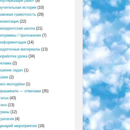
опуляризация работ
(9)
оучительная история
(10)
равовая грамотность
(29)
резентация
(22)
резидентская школа
(21)
рограммы / приложения
(7)
рофориентация
(14)
аздаточные материалы
(13)
азработка урока
(34)
еклама
(2)
ешение задач
(1)
казки
(2)
оюз молодёжи
(1)
прашивали — отвечаем
(35)
татьи
(43)
тихи
(13)
траны
(12)
тратегия
(4)
ценарий мероприятия
(18)