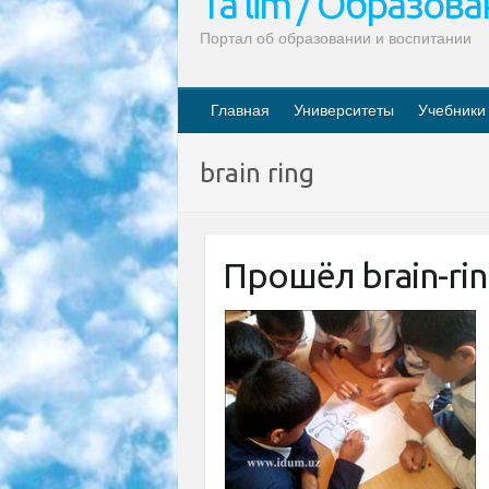
Ta’lim / Образов
Портал об образовании и воспитании
Главная
Университеты
Учебники
brain ring
Прошёл brain-rin