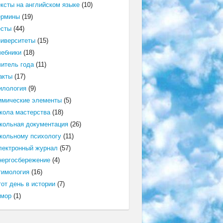
ексты на английском языке
(10)
ермины
(19)
есты
(44)
ниверситеты
(15)
чебники
(18)
читель года
(11)
акты
(17)
илология
(9)
имические элементы
(5)
кола мастерства
(18)
кольная документация
(26)
кольному психологу
(11)
лектронный журнал
(57)
нергосбережение
(4)
тимология
(16)
от день в истории
(7)
мор
(1)