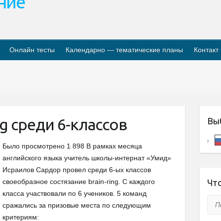
ание
Онлайн тесты
Календарно — тематические планы
Контакт
g среди 6-классов
Вы
Было просмотрено 1 898 В рамках месяца
английского языка учитель школы-интернат «Умид»
Исраилов Сардор провел среди 6-ых классов
своеобразное состязание brain-ring. С каждого
Что
класса участвовали по 6 учеников. 5 команд
Пои
сражались за призовые места по следующим
критериям: