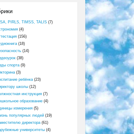
брики
ISA, PIRLS, TIMSS, TALIS
(7)
строномия
(4)
ттестация
(156)
удиокнига
(18)
езопасность
(14)
идеоурок
(38)
иды спорта
(9)
икторина
(3)
оспитание ребёнка
(23)
иректору школы
(12)
олжностная инструкция
(7)
ошкольное образование
(4)
диницы измерения
(5)
изнь популярных людей
(19)
аместителю директора
(61)
арубежные университеты
(4)