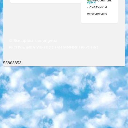
© Все права защищены
РЕСПУБЛИКА УЗБЕКИСТАН МИНИСТРЕРСТВО ДОШКОЛЬНОГО И ШКОЛЬНОГО ОБРАЗОВАНИЯ КОМАНДА в общеобразовательных учреждениях в 2023-2024 учебном году организация и проведение итоговой государственной аттестации обучающихся о Министра дошкольного и школьного образования Республики Узбекистан от 4 марта 2008 года (постановлением Минюста от 20 марта 2008 года № 1778 государственной регистрации) «Итоговое состояние учащихся общего среднего образования на основании положения об утверждении положения об аттестации общего среднего образования выпускной экзамен студентов в образовательных учреждениях в 2023-2024 учебном году В целях организации и прохождения аттестации приказываю: 1. Следующее: перечень предметов, по которым будет проводиться итоговая государственная аттестация и экзамен формы перевода согласно приложению 1; сертификаты международного образца, оценивающие уровень владения иностранными языками перечень согласно приложению 2; 2. Педагогический при специализированных образовательных учреждениях. научно-практический центр квалификации и международной оценки (Д.Давидова) 2024 г. До 25 марта: задания по предметам, по которым будет проводиться итоговая аттестация разработка и утверждение технических условий; итоговая аттестация на основании разработанного предметного задания разработка вопросов по предметам (устно и письменно), экзамен передача; общеобразовательные средние школы и специальные учебные заведения учащиеся выпускных классов школ и интернатов в агентской системе подготовка базы данных экзаменационных материалов и критериев оценки; перевод базы экзаменационных материалов на все языки обучения подать в Республиканский образовательный центр для изготовления; варианты экзаменов на основе разработанных контрольных материалов пусть будут поставлены задачи формирования. 3. Республиканский образовательный центр (Ш.Худайкулов) до 5 апреля 2024 года. до: база данных предоставленных экзаменационных материалов на все языки обучения перевод и экспертиза; для слепых, слабовидящих, глухих, слабослышащих и умственно отсталых детей учащиеся выпускных классов специализированных школ и школ-интернатов база данных экзаменационных материалов на всех преподаваемых языках подготовка критериев оценки; специализированные школы для умственно отсталых детей и технологии для учащихся выпускных классов школ-интернатов разработка соответствующих рекомендаций и критериев проведения ЕГЭ по естествознанию давать задания. 4. Педагогический при специализированных образовательных учреждениях. Научно-практический центр навыков и международной оценки (Д.Давидова), Республика образовательный центр (Худайкулов Ш.) итоговый государственный аттестационный экзамен ориентирован на творческое и логическое мышление при подготовке базы материалов учитывать введение заданий. 5. Следует отметить, что: сертификат государственного образца о знании общеобразовательного предмета и как минимум национальный уровень B1 по предметам на иностранных языках, указанным в Приложении 2. или международно признанный сертификат эквивалентного уровня студенты, изучающие определенный предмет, освобождаются от экзамена; по соответствующим предметам запланирована итоговая государственная аттестация за день до дня, путем жеребьевки Рабочей группой (в письменной форме по предметам, проводимым в форме) из числа сформированных вариантов выбрано 2 варианта; 2 выбранных варианта экзамена анонсированы на официальном сайте министерства и все выпускники по всей стране на основе этих вариантов проводит итоговую государственную аттестацию. 6. Государственное образование учащихся средних общеобразовательных учреждений. знания в соответствии с квалификационными требованиями, которые необходимо приобрести на основании стандартов итоговый (выпускной) контроль для 9 и 11 классов в целях тестирования Экзамены (далее – экзамены) состоят из предметов, перечисленных в приложении 1. будет сделано. 7. Экзамены пройдут с 26 мая по 15 июня 2024 г. (кроме науки физического воспитания). 8. Физическая для учащихся 9 классов общесредних образовательных учреждений. Экзамены по предмету «Образование, квалификация медицина» 1-6 мая 2024 года. сотрудники перевести под присмотр (с отклонениями в физическом или умственном развитии) специализированная школа для детей, школы-интернаты и со сколиозом школы-интернаты санаторного типа для больных детей исключены). 9. Он был слепым, слабовидящим и имел нарушения опорно-двигательного аппарата. экзамены в специализированных школах и интернатах для детей должны проводиться исходя из требований, предъявляемых к общеобразовательным учреждениям (физкультура кроме науки). 10. Специализированная школа для глухих и слабослышащих детей. и экзамены в интернатах и быть реализован в виде письменного теста по математике. 11. Специальность для умственно отсталых детей. Для 9 класса Родной язык и литературное письмо Государственный язык (язык обучения – узбекский). для неклассов) написано Математическое письмо Письменная/устная история Узбекистана Физическое воспитание практично Итоговый контроль Для 11 класса Написание родного языка и литературы (эссе) Математическое письмо Узбекский язык (обучение на узбекском языке) не посещающее общее среднее образование для учреждений)/Образовательное учреждение выбор письменный и устный Иностранный язык письменный/устный Письменная/устная история Узбекистана *По выбору студента:  Химия  Физика  Основы государственного права  География 10 бесплатных образовательных ресурсов - Мы составили подборку онлайн-проектов с интерактивными упражнениями, видеолекциями и статьями. Они помогут вам обрести новые и освежить старые знания бесплатно. 1. «ИНТУИТ» Старейшая образовательная площадка Рунета. Здесь вы найдёте сотни текстовых и видеокурсов на десятки различных тем — от программирования до психологии. Многие курсы подготовлены российскими университетами и крупными международными компаниями вроде Intel и Microsoft. Самостоятельное обучение бесплатное, но желающие могут оплатить услуги персональных наставников. 2. «Смартия» знакомит с актуальными профессиями и подсказывает, как им обучаться. Выбрав заинтересовавшую вас специальность — SMM-специалист, фотограф, веб-дизайнер или другую, — увидите список необходимых для неё умений. Чтобы вы могли освоить их самостоятельно, для каждого умения площадка отображает подборку ссылок на учебные материалы. Хотя «Смартия» ориентируется на русскоязычную аудиторию, часть контента всё же доступна только на английском. 3. «Лекторий Физтеха» Проект Московского физико-технического института (Физтеха). С его помощью вы можете смотреть онлайн серии лекций, записанные на видео в этом вузе. В числе доступных предметов — физика, биология, химия, информационные технологии и другие. К некоторым лекциям администрация ресурса прилагает готовые конспекты, которые можно скачивать в PDF-формате. 4. ITMOcourses Онлайн-площадка Санкт-Петербургского национального исследовательского университета информационных технологий, механики и оптики (ИТМО). Ресурс предоставляет свободный доступ к курсам, разработанным в этом вузе. Каталог материалов разбит на четыре категории: «Оптические системы и технологии», «Приборостроение и робототехника», «Информационные технологии» и «Биотехнологии». Курсы состоят из видеолекций, интерактивных демонстраций и заданий. 5. «КиберЛенинка» Электронная научная библиотека открытого доступа. Каталог площадки регулярно обрастает текстами статей из различных научных изданий. Сгруппированные по журналам и рубрикам публикации можно читать онлайн или скачивать целиком в PDF-формате. Проект нацелен на популяризацию науки за счёт открытого доступа к качественной информации. 6. «ПостНаука» На этом ресурсе публикуют подборки видеолекций, составленные экспертами из разных отраслей и объединённые общими темами. Среди них, к примеру, есть серии «Биоинформатика и геномика», «Культура средневековой Скандинавии» и Cinema Studies о теории кино. Каждая подборка лекций — логически связанная история, рассказанная экспертом от первого лица. Кроме того, на сайте появляются научно-образовательные статьи и тесты на разные темы. 7. «Newочём» Команда проекта «Newочём» отбирает самые интересные тексты из англоязычных СМИ и переводит те из них, за которые голосуют участники сообщества «ВКонтакте». По большей части это научно-популярные статьи. Редакторы придумывают лишь заголовки, в остальном содержание переводов соответствует оригиналам. Полные тексты можно читать прямо в социальной сети. 8. InternetUrok Онлайн-база материалов по основным дисциплинам школьной программы. Информация на сайте структурирована по классам, предметам и темам (урокам). Каждый урок состоит из видеолекций и конспектов. Есть также интерактивные тренажёры и тесты для закрепления пройденного материала. Даже если вы давно окончили школу, возможность повторить программу старших классов всегда может пригодиться. 9. Edutainme Ещё один ресурс об образовании. В отличие от Newtonew, как мне кажется, Edutainme больше ориентируется на представителей индустрии: педагогов, предпринимателей, разработчиков образовательных проектов. Но и любой, кто просто стремится к саморазвитию, найдёт на сайте много полезного и интересного для себя. Например, информацию о новых курсах и образовательных сервисах. 10. Newtonew Онлайн-медиа об образовании и обучении в широком смысле. Авторы Newtonew пишут об инструментах, заведениях, тактиках и стратегиях, которые помогают учить других и получать новые знания самостоятельно. На этой площадке вы найдёте новости, обзоры, аналитические мате
55863853