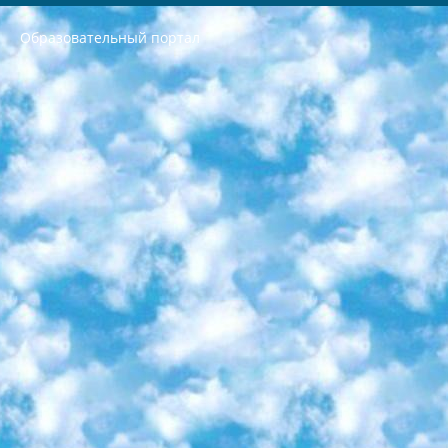
Образовательный портал
РЕСПУБЛИКА УЗБЕКИСТАН МИНИСТРЕРСТВО ДОШКОЛЬНОГО И ШКОЛЬНОГО ОБРАЗОВАНИЯ КОМАНДА в общеобразовательных учреждениях в 2023-2024 учебном году организация и проведение итоговой государственной аттестации обучающихся о Министра дошкольного и школьного образования Республики Узбекистан от 4 марта 2008 года (постановлением Минюста от 20 марта 2008 года № 1778 государственной регистрации) «Итоговое состояние учащихся общего среднего образования на основании положения об утверждении положения об аттестации общего среднего образования выпускной экзамен студентов в образовательных учреждениях в 2023-2024 учебном году В целях организации и прохождения аттестации приказываю: 1. Следующее: перечень предметов, по которым будет проводиться итоговая государственная аттестация и экзамен формы перевода согласно приложению 1; сертификаты международного образца, оценивающие уровень владения иностранными языками перечень согласно приложению 2; 2. Педагогический при специализированных образовательных учреждениях. научно-практический центр квалификации и международной оценки (Д.Давидова) 2024 г. До 25 марта: задания по предметам, по которым будет проводиться итоговая аттестация разработка и утверждение технических условий; итоговая аттестация на основании разработанного предметного задания разработка вопросов по предметам (устно и письменно), экзамен передача; общеобразовательные средние школы и специальные учебные заведения учащиеся выпускных классов школ и интернатов в агентской системе подготовка базы данных экзаменационных материалов и критериев оценки; перевод базы экзаменационных материалов на все языки обучения подать в Республиканский образовательный центр для изготовления; варианты экзаменов на основе разработанных контрольных материалов пусть будут поставлены задачи формирования. 3. Республиканский образовательный центр (Ш.Худайкулов) до 5 апреля 2024 года. до: база данных предоставленных экзаменационных материалов на все языки обучения перевод и экспертиза; для слепых, слабовидящих, глухих, слабослышащих и умственно отсталых детей учащиеся выпускных классов специализированных школ и школ-интернатов база данных экзаменационных материалов на всех преподаваемых языках подготовка критериев оценки; специализированные школы для умственно отсталых детей и технологии для учащихся выпускных классов школ-интернатов разработка соответствующих рекомендаций и критериев проведения ЕГЭ по естествознанию давать задания. 4. Педагогический при специализированных образовательных учреждениях. Научно-практический центр навыков и международной оценки (Д.Давидова), Республика образовательный центр (Худайкулов Ш.) итоговый государственный аттестационный экзамен ориентирован на творческое и логическое мышление при подготовке базы материалов учитывать введение заданий. 5. Следует отметить, что: сертификат государственного образца о знании общеобразовательного предмета и как минимум национальный уровень B1 по предметам на иностранных языках, указанным в Приложении 2. или международно признанный сертификат эквивалентного уровня студенты, изучающие определенный предмет, освобождаются от экзамена; по соответствующим предметам запланирована итоговая государственная аттестация за день до дня, путем жеребьевки Рабочей группой (в письменной форме по предметам, проводимым в форме) из числа сформированных вариантов выбрано 2 варианта; 2 выбранных варианта экзамена анонсированы на официальном сайте министерства и все выпускники по всей стране на основе этих вариантов проводит итоговую государственную аттестацию. 6. Государственное образование учащихся средних общеобразовательных учреждений. знания в соответствии с квалификационными требованиями, которые необходимо приобрести на основании стандартов итоговый (выпускной) контроль для 9 и 11 классов в целях тестирования Экзамены (далее – экзамены) состоят из предметов, перечисленных в приложении 1. будет сделано. 7. Экзамены пройдут с 26 мая по 15 июня 2024 г. (кроме науки физического воспитания). 8. Физическая для учащихся 9 классов общесредних образовательных учреждений. Экзамены по предмету «Образование, квалификация медицина» 1-6 мая 2024 года. сотрудники перевести под присмотр (с отклонениями в физическом или умственном развитии) специализированная школа для детей, школы-интернаты и со сколиозом школы-интернаты санаторного типа для больных детей исключены). 9. Он был слепым, слабовидящим и имел нарушения опорно-двигательного аппарата. экзамены в специализированных школах и интернатах для детей должны проводиться исходя из требований, предъявляемых к общеобразовательным учреждениям (физкультура кроме науки). 10. Специализированная школа для глухих и слабослышащих детей. и экзамены в интернатах и быть реализован в виде письменного теста по математике. 11. Специальность для умственно отсталых детей. Для 9 класса Родной язык и литературное письмо Государственный язык (язык обучения – узбекский). для неклассов) написано Математическое письмо Письменная/устная история Узбекистана Физическое воспитание практично Итоговый контроль Для 11 класса Написание родного языка и литературы (эссе) Математическое письмо Узбекский язык (обучение на узбекском языке) не посещающее общее среднее образование для учреждений)/Образовательное учреждение выбор письменный и устный Иностранный язык письменный/устный Письменная/устная история Узбекистана *По выбору студента:  Химия  Физика  Основы государственного права  География 10 бесплатных образовательных ресурсов - Мы составили подборку онлайн-проектов с интерактивными упражнениями, видеолекциями и статьями. Они помогут вам обрести новые и освежить старые знания бесплатно. 1. «ИНТУИТ» Старейшая образовательная площадка Рунета. Здесь вы найдёте сотни текстовых и видеокурсов на десятки различных тем — от программирования до психологии. Многие курсы подготовлены российскими университетами и крупными международными компаниями вроде Intel и Microsoft. Самостоятельное обучение бесплатное, но желающие могут оплатить услуги персональных наставников. 2. «Смартия» знакомит с актуальными профессиями и подсказывает, как им обучаться. Выбрав заинтересовавшую вас специальность — SMM-специалист, фотограф, веб-дизайнер или другую, — увидите список необходимых для неё умений. Чтобы вы могли освоить их самостоятельно, для каждого умения площадка отображает подборку ссылок на учебные материалы. Хотя «Смартия» ориентируется на русскоязычную аудиторию, часть контента всё же доступна только на английском. 3. «Лекторий Физтеха» Проект Московского физико-технического института (Физтеха). С его помощью вы можете смотреть онлайн серии лекций, записанные на видео в этом вузе. В числе доступных предметов — физика, биология, химия, информационные технологии и другие. К некоторым лекциям администрация ресурса прилагает готовые конспекты, которые можно скачивать в PDF-формате. 4. ITMOcourses Онлайн-площадка Санкт-Петербургского национального исследовательского университета информационных технологий, механики и оптики (ИТМО). Ресурс предоставляет свободный доступ к курсам, разработанным в этом вузе. Каталог материалов разбит на четыре категории: «Оптические системы и технологии», «Приборостроение и робототехника», «Информационные технологии» и «Биотехнологии». Курсы состоят из видеолекций, интерактивных демонстраций и заданий. 5. «КиберЛенинка» Электронная научная библиотека открытого доступа. Каталог площадки регулярно обрастает текстами статей из различных научных изданий. Сгруппированные по журналам и рубрикам публикации можно читать онлайн или скачивать целиком в PDF-формате. Проект нацелен на популяризацию науки за счёт открытого доступа к качественной информации. 6. «ПостНаука» На этом ресурсе публикуют подборки видеолекций, составленные экспертами из разных отраслей и объединённые общими темами. Среди них, к примеру, есть серии «Биоинформатика и геномика», «Культура средневековой Скандинавии» и Cinema Studies о теории кино. Каждая подборка лекций — логически связанная история, рассказанная экспертом от первого лица. Кроме того, на сайте появляются научно-образовательные статьи и тесты на разные темы. 7. «Newочём» Команда проекта «Newочём» отбирает самые интересные тексты из англоязычных СМИ и переводит те из них, за которые голосуют участники сообщества «ВКонтакте». По большей части это научно-популярные статьи. Редакторы придумывают лишь заголовки, в остальном содержание переводов соответствует оригиналам. Полные тексты можно читать прямо в социальной сети. 8. InternetUrok Онлайн-база материалов по основным дисциплинам школьной программы. Информация на сайте структурирована по классам, предметам и темам (урокам). Каждый урок состоит из видеолекций и конспектов. Есть также интерактивные тренажёры и тесты для закрепления пройденного материала. Даже если вы давно окончили школу, возможность повторить программу старших классов всегда может пригодиться. 9. Edutainme Ещё один ресурс об образовании. В отличие от Newtonew, как мне кажется, Edutainme больше ориентируется на представителей индустрии: педагогов, предпринимателей, разработчиков образовательных проектов. Но и любой, кто просто стремится к саморазвитию, найдёт на сайте много полезного и интересного для себя. Например, информацию о новых курсах и образовательных сервисах. 10. Newtonew Онлайн-медиа об образовании и обучении в широком смысле. Авторы Newtonew пишут об инструментах, заведениях, тактиках и стратегиях, которые помогают учить других и получать новые знания самостоятельно. На этой площадке вы найдёте новости, обзоры, аналитические мат