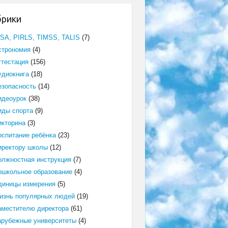
брики
ISA, PIRLS, TIMSS, TALIS
(7)
строномия
(4)
ттестация
(156)
удиокнига
(18)
езопасность
(14)
идеоурок
(38)
иды спорта
(9)
икторина
(3)
оспитание ребёнка
(23)
иректору школы
(12)
олжностная инструкция
(7)
ошкольное образование
(4)
диницы измерения
(5)
изнь популярных людей
(19)
аместителю директора
(61)
арубежные университеты
(4)