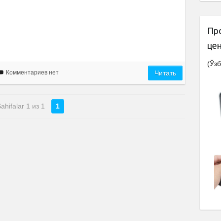
Пр
це
(Ўзб
Комментариев нет
Читать
ahifalar 1 из 1
1