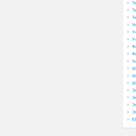
Т
Т
Т
У
У
У
Ф
Ф
Х
Ш
Ш
Ш
Э
Э
Э
Эт
Ю