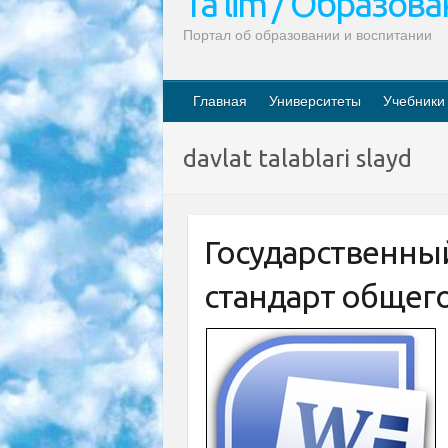
Ta’lim / Образов
Портал об образовании и воспитании
Главная
Университеты
Учебники
davlat talablari slayd
Государственны
стандарт общег