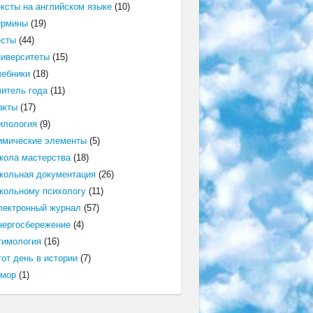
ексты на английском языке
(10)
ермины
(19)
есты
(44)
ниверситеты
(15)
чебники
(18)
читель года
(11)
акты
(17)
илология
(9)
имические элементы
(5)
кола мастерства
(18)
кольная документация
(26)
кольному психологу
(11)
лектронный журнал
(57)
нергосбережение
(4)
тимология
(16)
от день в истории
(7)
мор
(1)