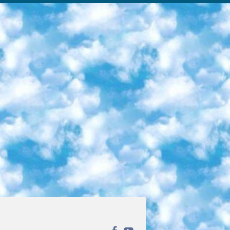
ека открытого доступа. Каталог площадки регулярно обрастает текстами статей из различных научных изданий. Сгруппированные по журналам и рубрикам публикации можно читать онлайн или скачивать целиком в PDF-формате. Проект нацелен на популяризацию науки за счёт открытого доступа к качественной информации. 6. «ПостНаука» На этом ресурсе публикуют подборки видеолекций, составленные экспертами из разных отраслей и объединённые общими темами. Среди них, к примеру, есть серии «Биоинформатика и геномика», «Культура средневековой Скандинавии» и Cinema Studies о теории кино. Каждая подборка лекций — логически связанная история, рассказанная экспертом от первого лица. Кроме того, на сайте появляются научно-образовательные статьи и тесты на разные темы. 7. «Newочём» Команда проекта «Newочём» отбирает самые интересные тексты из англоязычных СМИ и переводит те из них, за которые голосуют участники сообщества «ВКонтакте». По большей части это научно-популярные статьи. Редакторы придумывают лишь заголовки, в остальном содержание переводов соответствует оригиналам. Полные тексты можно читать прямо в социальной сети. 8. InternetUrok Онлайн-база материалов по основным дисциплинам школьной программы. Информация на сайте структурирована по классам, предметам и темам (урокам). Каждый урок состоит из видеолекций и конспектов. Есть также интерактивные тренажёры и тесты для закрепления пройденного материала. Даже если вы давно окончили школу, возможность повторить программу старших классов всегда может пригодиться. 9. Edutainme Ещё один ресурс об образовании. В отличие от Newtonew, как мне кажется, Edutainme больше ориентируется на представителей индустрии: педагогов, предпринимателей, разработчиков образовательных проектов. Но и любой, кто просто стремится к саморазвитию, найдёт на сайте много полезного и интересного для себя. Например, информацию о новых курсах и образовательных сервисах. 10. Newtonew Онлайн-медиа об образовании и обучении в широком смысле. Авторы Newtonew пишут об инструментах, заведениях, тактиках и стратегиях, которые помогают учить других и получать новые знания самостоятельно. На этой площадке вы найдёте новости, обзоры, аналитические мат