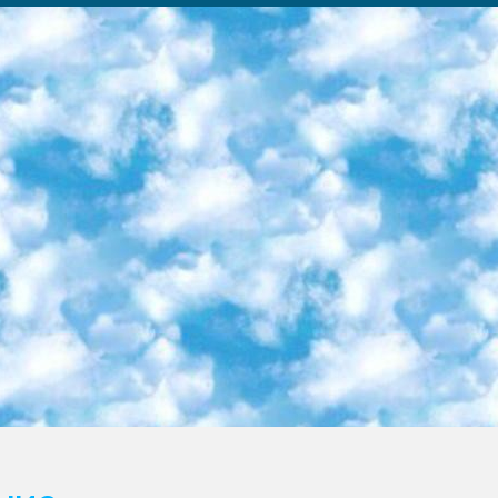
ка образовательный центр (Худайкулов Ш.) итоговый государственный аттестационный экзамен ориентирован на творческое и логическое мышление при подготовке базы материалов учитывать введение заданий. 5. Следует отметить, что: сертификат государственного образца о знании общеобразовательного предмета и как минимум национальный уровень B1 по предметам на иностранных языках, указанным в Приложении 2. или международно признанный сертификат эквивалентного уровня студенты, изучающие определенный предмет, освобождаются от экзамена; по соответствующим предметам запланирована итоговая государственная аттестация за день до дня, путем жеребьевки Рабочей группой (в письменной форме по предметам, проводимым в форме) из числа сформированных вариантов выбрано 2 варианта; 2 выбранных варианта экзамена анонсированы на официальном сайте министерства и все выпускники по всей стране на основе этих вариантов проводит итоговую государственную аттестацию. 6. Государственное образование учащихся средних общеобразовательных учреждений. знания в соответствии с квалификационными требованиями, которые необходимо приобрести на основании стандартов итоговый (выпускной) контроль для 9 и 11 классов в целях тестирования Экзамены (далее – экзамены) состоят из предметов, перечисленных в приложении 1. будет сделано. 7. Экзамены пройдут с 26 мая по 15 июня 2024 г. (кроме науки физического воспитания). 8. Физическая для учащихся 9 классов общесредних образовательных учреждений. Экзамены по предмету «Образование, квалификация медицина» 1-6 мая 2024 года. сотрудники перевести под присмотр (с отклонениями в физическом или умственном развитии) специализированная школа для детей, школы-интернаты и со сколиозом школы-интернаты санаторного типа для больных детей исключены). 9. Он был слепым, слабовидящим и имел нарушения опорно-двигательного аппарата. экзамены в специализированных школах и интернатах для детей должны проводиться исходя из требований, предъявляемых к общеобразовательным учреждениям (физкультура кроме науки). 10. Специализированная школа для глухих и слабослышащих детей. и экзамены в интернатах и быть реализован в виде письменного теста по математике. 11. Специальность для умственно отсталых детей. Для 9 класса Родной язык и литературное письмо Государственный язык (язык обучения – узбекский). для неклассов) написано Математическое письмо Письменная/устная история Узбекистана Физическое воспитание практично Итоговый контроль Для 11 класса Написание родного языка и литературы (эссе) Математическое письмо Узбекский язык (обучение на узбекском языке) не посещающее общее среднее образование для учреждений)/Образовательное учреждение выбор письменный и устный Иностранный язык письменный/устный Письменная/устная история Узбекистана *По выбору студента:  Химия  Физика  Основы государственного права  География 10 бесплатных образовательных ресурсов - Мы составили подборку онлайн-проектов с интерактивными упражнениями, видеолекциями и статьями. Они помогут вам обрести новые и освежить старые знания бесплатно. 1. «ИНТУИТ» Старейшая образовательная площадка Рунета. Здесь вы найдёте сотни текстовых и видеокурсов на десятки различных тем — от программирования до психологии. Многие курсы подготовлены российскими университетами и крупными международными компаниями вроде Intel и Microsoft. Самостоятельное обучение бесплатное, но желающие могут оплатить услуги персональных наставников. 2. «Смартия» знакомит с актуальными профессиями и подсказывает, как им обучаться. Выбрав заинтересовавшую вас специальность — SMM-специалист, фотограф, веб-дизайнер или другую, — увидите список необходимых для неё умений. Чтобы вы могли освоить их самостоятельно, для каждого умения площадка отображает подборку ссылок на учебные материалы. Хотя «Смартия» ориентируется на русскоязычную аудиторию, часть контента всё же доступна только на английском. 3. «Лекторий Физтеха» Проект Московского физико-технического института (Физтеха). С его помощью вы можете смотреть онлайн серии лекций, записанные на видео в этом вузе. В числе доступных предметов — физика, биология, химия, информационные технологии и другие. К некоторым лекциям администрация ресурса прилагает готовые конспекты, которые можно скачивать в PDF-формате. 4. ITMOcourses Онлайн-площадка Санкт-Петербургского национального исследовательского университета информационных технологий, механики и оптики (ИТМО). Ресурс предоставляет свободный доступ к курсам, разработанным в этом вузе. Каталог материалов разбит на четыре категории: «Оптические системы и технологии», «Приборостроение и робототехника», «Информационные технологии» и «Биотехнологии». Курсы состоят из видеолекций, интерактивных демонстраций и заданий. 5. «КиберЛенинка» Электронная научная библиот