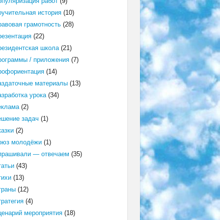
опуляризация работ
(9)
оучительная история
(10)
равовая грамотность
(28)
резентация
(22)
резидентская школа
(21)
рограммы / приложения
(7)
рофориентация
(14)
аздаточные материалы
(13)
азработка урока
(34)
еклама
(2)
ешение задач
(1)
казки
(2)
оюз молодёжи
(1)
прашивали — отвечаем
(35)
татьи
(43)
тихи
(13)
траны
(12)
тратегия
(4)
ценарий мероприятия
(18)