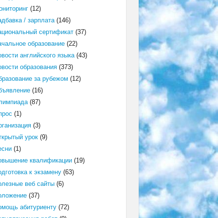
ониторинг
(12)
адбавка / зарплата
(146)
ациональный сертификат
(37)
ачальное образование
(22)
овости английского языка
(43)
овости образования
(373)
бразование за рубежом
(12)
бъявление
(16)
лимпиада
(87)
прос
(1)
рганизация
(3)
ткрытый урок
(9)
есни
(1)
овышение квалификации
(19)
одготовка к экзамену
(63)
олезные веб сайты
(6)
оложение
(37)
омощь абитуриенту
(72)