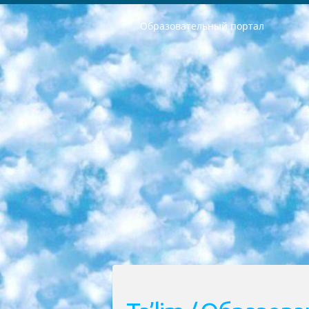
Образовательный портал
РЕСПУБЛИКА УЗБЕКИСТАН МИНИСТРЕРСТВО ДОШКОЛЬНОГО И ШКОЛЬНОГО ОБРАЗОВАНИЯ КОМАНДА в общеобразовательных учреждениях в 2023-2024 учебном году организация и проведение итоговой государственной аттестации обучающихся о Министра дошкольного и школьного образования Республики Узбекистан от 4 марта 2008 года (постановлением Минюста от 20 марта 2008 года № 1778 государственной регистрации) «Итоговое состояние учащихся общего среднего образования на основании положения об утверждении положения об аттестации общего среднего образования выпускной экзамен студентов в образовательных учреждениях в 2023-2024 учебном году В целях организации и прохождения аттестации приказываю: 1. Следующее: перечень предметов, по которым будет проводиться итоговая государственная аттестация и экзамен формы перевода согласно приложению 1; сертификаты международного образца, оценивающие уровень владения иностранными языками перечень согласно приложению 2; 2. Педагогический при специализированных образовательных учреждениях. научно-практический центр квалификации и международной оценки (Д.Давидова) 2024 г. До 25 марта: задания по предметам, по которым будет проводиться итоговая аттестация разработка и утверждение технических условий; итоговая аттестация на основании разработанного предметного задания разработка вопросов по предметам (устно и письменно), экзамен передача; общеобразовательные средние школы и специальные учебные заведения учащиеся выпускных классов школ и интернатов в агентской системе подготовка базы данных экзаменационных материалов и критериев оценки; перевод базы экзаменационных материалов на все языки обучения подать в Республиканский образовательный центр для изготовления; варианты экзаменов на основе разработанных контрольных материалов пусть будут поставлены задачи формирования. 3. Республиканский образовательный центр (Ш.Худайкулов) до 5 апреля 2024 года. до: база данных предоставленных экзаменационных материалов на все языки обучения перевод и экспертиза; для слепых, слабовидящих, глухих, слабослышащих и умственно отсталых детей учащиеся выпускных классов специализированных школ и школ-интернатов база данных экзаменационных материалов на всех преподаваемых языках подготовка критериев оценки; специализированные школы для умственно отсталых детей и технологии для учащихся выпускных классов школ-интернатов разработка соответствующих рекомендаций и критериев проведения ЕГЭ по естествознанию давать задания. 4. Педагогический при специализированных образовательных учреждениях. Научно-практический центр навыков и международной оценки (Д.Давидова), Республи