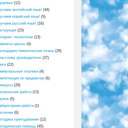
доровье
(12)
зучаем английский язык!
(44)
зучаем корейский язык!
(5)
зучаем русский язык!
(16)
нструкция
(23)
нтернет технологии
(13)
абинеты школы
(4)
алендарно-тематические планы
(29)
лассному руководителю
(37)
ниги
(22)
оммунальные платежи
(4)
омпетенция по предметам
(6)
онкурсы
(28)
онтрольная работа
(13)
ружок
(5)
абораторная работа
(1)
есячник
(6)
етодика преподавания
(12)
етодическая помощь
(45)