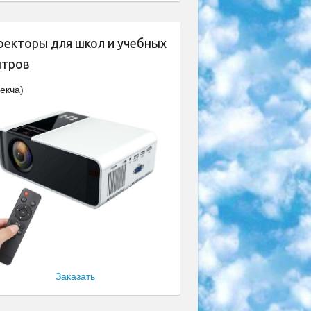
оекторы для школ и учебных
нтров
екча)
Заказать