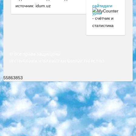
источник: idum.uz
© Все права защищены
РЕСПУБЛИКА УЗБЕКИСТАН МИНИСТРЕРСТВО ДОШКОЛЬНОГО И ШКОЛЬНОГО ОБРАЗОВАНИЯ КОМАНДА в общеобразовательных учреждениях в 2023-2024 учебном году организация и проведение итоговой государственной аттестации обучающихся о Министра дошкольного и школьного образования Республики Узбекистан от 4 марта 2008 года (постановлением Минюста от 20 марта 2008 года № 1778 государственной регистрации) «Итоговое состояние учащихся общего среднего образования на основании положения об утверждении положения об аттестации общего среднего образования выпускной экзамен студентов в образовательных учреждениях в 2023-2024 учебном году В целях организации и прохождения аттестации приказываю: 1. Следующее: перечень предметов, по которым будет проводиться итоговая государственная аттестация и экзамен формы перевода согласно приложению 1; сертификаты международного образца, оценивающие уровень владения иностранными языками перечень согласно приложению 2; 2. Педагогический при специализированных образовательных учреждениях. научно-практический центр квалификации и международной оценки (Д.Давидова) 2024 г. До 25 марта: задания по предметам, по которым будет проводиться итоговая аттестация разработка и утверждение технических условий; итоговая аттестация на основании разработанного предметного задания разработка вопросов по предметам (устно и письменно), экзамен передача; общеобразовательные средние школы и специальные учебные заведения учащиеся выпускных классов школ и интернатов в агентской системе подготовка базы данных экзаменационных материалов и критериев оценки; перевод базы экзаменационных материалов на все языки обучения подать в Республиканский образовательный центр для изготовления; варианты экзаменов на основе разработанных контрольных материалов пусть будут поставлены задачи формирования. 3. Республиканский образовательный центр (Ш.Худайкулов) до 5 апреля 2024 года. до: база данных предоставленных экзаменационных материалов на все языки обучения перевод и экспертиза; для слепых, слабовидящих, глухих, слабослышащих и умственно отсталых детей учащиеся выпускных классов специализированных школ и школ-интернатов база данных экзаменационных материалов на всех преподаваемых языках подготовка критериев оценки; специализированные школы для умственно отсталых детей и технологии для учащихся выпускных классов школ-интернатов разработка соответствующих рекомендаций и критериев проведения ЕГЭ по естествознанию давать задания. 4. Педагогический при специализированных образовательных учреждениях. Научно-практический центр навыков и международной оценки (Д.Давидова), Республика образовательный центр (Худайкулов Ш.) итоговый государственный аттестационный экзамен ориентирован на творческое и логическое мышление при подготовке базы материалов учитывать введение заданий. 5. Следует отметить, что: сертификат государственного образца о знании общеобразовательного предмета и как минимум национальный уровень B1 по предметам на иностранных языках, указанным в Приложении 2. или международно признанный сертификат эквивалентного уровня студенты, изучающие определенный предмет, освобождаются от экзамена; по соответствующим предметам запланирована итоговая государственная аттестация за день до дня, путем жеребьевки Рабочей группой (в письменной форме по предметам, проводимым в форме) из числа сформированных вариантов выбрано 2 варианта; 2 выбранных варианта экзамена анонсированы на официальном сайте министерства и все выпускники по всей стране на основе этих вариантов проводит итоговую государственную аттестацию. 6. Государственное образование учащихся средних общеобразовательных учреждений. знания в соответствии с квалификационными требованиями, которые необходимо приобрести на основании стандартов итоговый (выпускной) контроль для 9 и 11 классов в целях тестирования Экзамены (далее – экзамены) состоят из предметов, перечисленных в приложении 1. будет сделано. 7. Экзамены пройдут с 26 мая по 15 июня 2024 г. (кроме науки физического воспитания). 8. Физическая для учащихся 9 классов общесредних образовательных учреждений. Экзамены по предмету «Образование, квалификация медицина» 1-6 мая 2024 года. сотрудники перевести под присмотр (с отклонениями в физическом или умственном развитии) специализированная школа для детей, школы-интернаты и со сколиозом школы-интернаты санаторного типа для больных детей исключены). 9. Он был слепым, слабовидящим и имел нарушения опорно-двигательного аппарата. экзамены в специализированных школах и интернатах для детей должны проводиться исходя из требований, предъявляемых к общеобразовательным учреждениям (физкультура кроме науки). 10. Специализированная школа для глухих и слабослышащих детей. и экзамены в интернатах и быть реализован в виде письменного теста по математике. 11. Специальность для умственно отсталых детей. Для 9 класса Родной язык и литературное письмо Государственный язык (язык обучения – узбекский). для неклассов) написано Математическое письмо Письменная/устная история Узбекистана Физическое воспитание практично Итоговый контроль Для 11 класса Написание родного языка и литературы (эссе) Математическое письмо Узбекский язык (обучение на узбекском языке) не посещающее общее среднее образование для учреждений)/Образовательное учреждение выбор письменный и устный Иностранный язык письменный/устный Письменная/устная история Узбекистана *По выбору студента:  Химия  Физика  Основы государственного права  География 10 бесплатных образовательных ресурсов - Мы составили подборку онлайн-проектов с интерактивными упражнениями, видеолекциями и статьями. Они помогут вам обрести новые и освежить старые знания бесплатно. 1. «ИНТУИТ» Старейшая образовательная площадка Рунета. Здесь вы найдёте сотни текстовых и видеокурсов на десятки различных тем — от программирования до психологии. Многие курсы подготовлены российскими университетами и крупными международными компаниями вроде Intel и Microsoft. Самостоятельное обучение бесплатное, но желающие могут оплатить услуги персональных наставников. 2. «Смартия» знакомит с актуальными профессиями и подсказывает, как им обучаться. Выбрав заинтересовавшую вас специальность — SMM-специалист, фотограф, веб-дизайнер или другую, — увидите список необходимых для неё умений. Чтобы вы могли освоить их самостоятельно, для каждого умения площадка отображает подборку ссылок на учебные материалы. Хотя «Смартия» ориентируется на русскоязычную аудиторию, часть контента всё же доступна только на английском. 3. «Лекторий Физтеха» Проект Московского физико-технического института (Физтеха). С его помощью вы можете смотреть онлайн серии лекций, записанные на видео в этом вузе. В числе доступных предметов — физика, биология, химия, информационные технологии и другие. К некоторым лекциям администрация ресурса прилагает готовые конспекты, которые можно скачивать в PDF-формате. 4. ITMOcourses Онлайн-площадка Санкт-Петербургского национального исследовательского университета информационных технологий, механики и оптики (ИТМО). Ресурс предоставляет свободный доступ к курсам, разработанным в этом вузе. Каталог материалов разбит на четыре категории: «Оптические системы и технологии», «Приборостроение и робототехника», «Информационные технологии» и «Биотехнологии». Курсы состоят из видеолекций, интерактивных демонстраций и заданий. 5. «КиберЛенинка» Электронная научная библиотека открытого доступа. Каталог площадки регулярно обрастает текстами статей из различных научных изданий. Сгруппированные по журналам и рубрикам публикации можно читать онлайн или скачивать целиком в PDF-формате. Проект нацелен на популяризацию науки за счёт открытого доступа к качественной информации. 6. «ПостНаука» На этом ресурсе публикуют подборки видеолекций, составленные экспертами из разных отраслей и объединённые общими темами. Среди них, к примеру, есть серии «Биоинформатика и геномика», «Культура средневековой Скандинавии» и Cinema Studies о теории кино. Каждая подборка лекций — логически связанная история, рассказанная экспертом от первого лица. Кроме того, на сайте появляются научно-образовательные статьи и тесты на разные темы. 7. «Newочём» Команда проекта «Newочём» отбирает самые интересные тексты из англоязычных СМИ и переводит те из них, за которые голосуют участники сообщества «ВКонтакте». По большей части это научно-популярные статьи. Редакторы придумывают лишь заголовки, в остальном содержание переводов соответствует оригиналам. Полные тексты можно читать прямо в социальной сети. 8. InternetUrok Онлайн-база материалов по основным дисциплинам школьной программы. Информация на сайте структурирована по классам, предметам и темам (урокам). Каждый урок состоит из видеолекций и конспектов. Есть также интерактивные тренажёры и тесты для закрепления пройденного материала. Даже если вы давно окончили школу, возможность повторить программу старших классов всегда может пригодиться. 9. Edutainme Ещё один ресурс об образовании. В отличие от Newtonew, как мне кажется, Edutainme больше ориентируется на представителей индустрии: педагогов, предпринимателей, разработчиков образовательных проектов. Но и любой, кто просто стремится к саморазвитию, найдёт на сайте много полезного и интересного для себя. Например, информацию о новых курсах и образовательных сервисах. 10. Newtonew Онлайн-медиа об образовании и обучении в широком смысле. Авторы Newtonew пишут об инструментах, заведениях, тактиках и стратегиях, которые помогают учить других и получать новые знания самостоятельно. На этой площадке вы найдёте новости, обзоры, аналитические мате
55863853