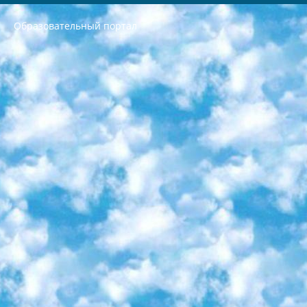
Образовательный портал
РЕСПУБЛИКА УЗБЕКИСТАН МИНИСТРЕРСТВО ДОШКОЛЬНОГО И ШКОЛЬНОГО ОБРАЗОВАНИЯ КОМАНДА в общеобразовательных учреждениях в 2023-2024 учебном году организация и проведение итоговой государственной аттестации обучающихся о Министра дошкольного и школьного образования Республики Узбекистан от 4 марта 2008 года (постановлением Минюста от 20 марта 2008 года № 1778 государственной регистрации) «Итоговое состояние учащихся общего среднего образования на основании положения об утверждении положения об аттестации общего среднего образования выпускной экзамен студентов в образовательных учреждениях в 2023-2024 учебном году В целях организации и прохождения аттестации приказываю: 1. Следующее: перечень предметов, по которым будет проводиться итоговая государственная аттестация и экзамен формы перевода согласно приложению 1; сертификаты международного образца, оценивающие уровень владения иностранными языками перечень согласно приложению 2; 2. Педагогический при специализированных образовательных учреждениях. научно-практический центр квалификации и международной оценки (Д.Давидова) 2024 г. До 25 марта: задания по предметам, по которым будет проводиться итоговая аттестация разработка и утверждение технических условий; итоговая аттестация на основании разработанного предметного задания разработка вопросов по предметам (устно и письменно), экзамен передача; общеобразовательные средние школы и специальные учебные заведения учащиеся выпускных классов школ и интернатов в агентской системе подготовка базы данных экзаменационных материалов и критериев оценки; перевод базы экзаменационных материалов на все языки обучения подать в Республиканский образовательный центр для изготовления; варианты экзаменов на основе разработанных контрольных материалов пусть будут поставлены задачи формирования. 3. Республиканский образовательный центр (Ш.Худайкулов) до 5 апреля 2024 года. до: база данных предоставленных экзаменационных материалов на все языки обучения перевод и экспертиза; для слепых, слабовидящих, глухих, слабослышащих и умственно отсталых детей учащиеся выпускных классов специализированных школ и школ-интернатов база данных экзаменационных материалов на всех преподаваемых языках подготовка критериев оценки; специализированные школы для умственно отсталых детей и технологии для учащихся выпускных классов школ-интернатов разработка соответствующих рекомендаций и критериев проведения ЕГЭ по естествознанию давать задания. 4. Педагогический при специализированных образовательных учреждениях. Научно-практический центр навыков и международной оценки (Д.Давидова), Республика образовательный центр (Худайкулов Ш.) итоговый государственный аттестационный экзамен ориентирован на творческое и логическое мышление при подготовке базы материалов учитывать введение заданий. 5. Следует отметить, что: сертификат государственного образца о знании общеобразовательного предмета и как минимум национальный уровень B1 по предметам на иностранных языках, указанным в Приложении 2. или международно признанный сертификат эквивалентного уровня студенты, изучающие определенный предмет, освобождаются от экзамена; по соответствующим предметам запланирована итоговая государственная аттестация за день до дня, путем жеребьевки Рабочей группой (в письменной форме по предметам, проводимым в форме) из числа сформированных вариантов выбрано 2 варианта; 2 выбранных варианта экзамена анонсированы на официальном сайте министерства и все выпускники по всей стране на основе этих вариантов проводит итоговую государственную аттестацию. 6. Государственное образование учащихся средних общеобразовательных учреждений. знания в соответствии с квалификационными требованиями, которые необходимо приобрести на основании стандартов итоговый (выпускной) контроль для 9 и 11 классов в целях тестирования Экзамены (далее – экзамены) состоят из предметов, перечисленных в приложении 1. будет сделано. 7. Экзамены пройдут с 26 мая по 15 июня 2024 г. (кроме науки физического воспитания). 8. Физическая для учащихся 9 классов общесредних образовательных учреждений. Экзамены по предмету «Образование, квалификация медицина» 1-6 мая 2024 года. сотрудники перевести под присмотр (с отклонениями в физическом или умственном развитии) специализированная школа для детей, школы-интернаты и со сколиозом школы-интернаты санаторного типа для больных детей исключены). 9. Он был слепым, слабовидящим и имел нарушения опорно-двигательного аппарата. экзамены в специализированных школах и интернатах для детей должны проводиться исходя из требований, предъявляемых к общеобразовательным учреждениям (физкультура кроме науки). 10. Специализированная школа для глухих и слабослышащих детей. и экзамены в интернатах и быть реализован в виде письменного теста по математике. 11. Специальность для умственно отсталых детей. Для 9 класса Родной язык и литературное письмо Государственный язык (язык обучения – узбекский). для неклассов) написано Математическое письмо Письменная/устная история Узбекистана Физическое воспитание практично Итоговый контроль Для 11 класса Написание родного языка и литературы (эссе) Математическое письмо Узбекский язык (обучение на узбекском языке) не посещающее общее среднее образование для учреждений)/Образовательное учреждение выбор письменный и устный Иностранный язык письменный/устный Письменная/устная история Узбекистана *По выбору студента:  Химия  Физика  Основы государственного права  География 10 бесплатных образовательных ресурсов - Мы составили подборку онлайн-проектов с интерактивными упражнениями, видеолекциями и статьями. Они помогут вам обрести новые и освежить старые знания бесплатно. 1. «ИНТУИТ» Старейшая образовательная площадка Рунета. Здесь вы найдёте сотни текстовых и видеокурсов на десятки различных тем — от программирования до психологии. Многие курсы подготовлены российскими университетами и крупными международными компаниями вроде Intel и Microsoft. Самостоятельное обучение бесплатное, но желающие могут оплатить услуги персональных наставников. 2. «Смартия» знакомит с актуальными профессиями и подсказывает, как им обучаться. Выбрав заинтересовавшую вас специальность — SMM-специалист, фотограф, веб-дизайнер или другую, — увидите список необходимых для неё умений. Чтобы вы могли освоить их самостоятельно, для каждого умения площадка отображает подборку ссылок на учебные материалы. Хотя «Смартия» ориентируется на русскоязычную аудиторию, часть контента всё же доступна только на английском. 3. «Лекторий Физтеха» Проект Московского физико-технического института (Физтеха). С его помощью вы можете смотреть онлайн серии лекций, записанные на видео в этом вузе. В числе доступных предметов — физика, биология, химия, информационные технологии и другие. К некоторым лекциям администрация ресурса прилагает готовые конспекты, которые можно скачивать в PDF-формате. 4. ITMOcourses Онлайн-площадка Санкт-Петербургского национального исследовательского университета информационных технологий, механики и оптики (ИТМО). Ресурс предоставляет свободный доступ к курсам, разработанным в этом вузе. Каталог материалов разбит на четыре категории: «Оптические системы и технологии», «Приборостроение и робототехника», «Информационные технологии» и «Биотехнологии». Курсы состоят из видеолекций, интерактивных демонстраций и заданий. 5. «КиберЛенинка» Электронная научная библиотека открытого доступа. Каталог площадки регулярно обрастает текстами статей из различных научных изданий. Сгруппированные по журналам и рубрикам публикации можно читать онлайн или скачивать целиком в PDF-формате. Проект нацелен на популяризацию науки за счёт открытого доступа к качественной информации. 6. «ПостНаука» На этом ресурсе публикуют подборки видеолекций, составленные экспертами из разных отраслей и объединённые общими темами. Среди них, к примеру, есть серии «Биоинформатика и геномика», «Культура средневековой Скандинавии» и Cinema Studies о теории кино. Каждая подборка лекций — логически связанная история, рассказанная экспертом от первого лица. Кроме того, на сайте появляются научно-образовательные статьи и тесты на разные темы. 7. «Newочём» Команда проекта «Newочём» отбирает самые интересные тексты из англоязычных СМИ и переводит те из них, за которые голосуют участники сообщества «ВКонтакте». По большей части это научно-популярные статьи. Редакторы придумывают лишь заголовки, в остальном содержание переводов соответствует оригиналам. Полные тексты можно читать прямо в социальной сети. 8. InternetUrok Онлайн-база материалов по основным дисциплинам школьной программы. Информация на сайте структурирована по классам, предметам и темам (урокам). Каждый урок состоит из видеолекций и конспектов. Есть также интерактивные тренажёры и тесты для закрепления пройденного материала. Даже если вы давно окончили школу, возможность повторить программу старших классов всегда может пригодиться. 9. Edutainme Ещё один ресурс об образовании. В отличие от Newtonew, как мне кажется, Edutainme больше ориентируется на представителей индустрии: педагогов, предпринимателей, разработчиков образовательных проектов. Но и любой, кто просто стремится к саморазвитию, найдёт на сайте много полезного и интересного для себя. Например, информацию о новых курсах и образовательных сервисах. 10. Newtonew Онлайн-медиа об образовании и обучении в широком смысле. Авторы Newtonew пишут об инструментах, заведениях, тактиках и стратегиях, которые помогают учить других и получать новые знания самостоятельно. На этой площадке вы найдёте новости, обзоры, аналитические мат