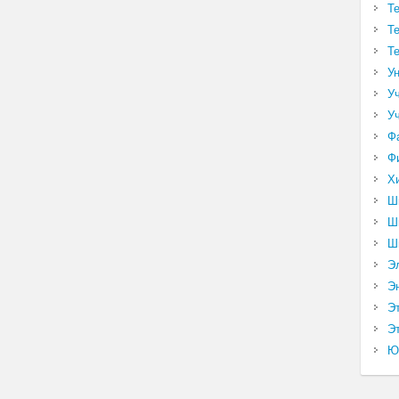
Т
Т
Т
У
У
У
Ф
Ф
Х
Ш
Ш
Ш
Э
Э
Э
Эт
Ю