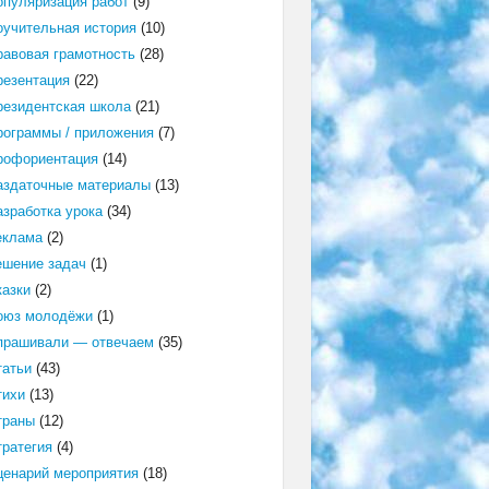
опуляризация работ
(9)
оучительная история
(10)
равовая грамотность
(28)
резентация
(22)
резидентская школа
(21)
рограммы / приложения
(7)
рофориентация
(14)
аздаточные материалы
(13)
азработка урока
(34)
еклама
(2)
ешение задач
(1)
казки
(2)
оюз молодёжи
(1)
прашивали — отвечаем
(35)
татьи
(43)
тихи
(13)
траны
(12)
тратегия
(4)
ценарий мероприятия
(18)