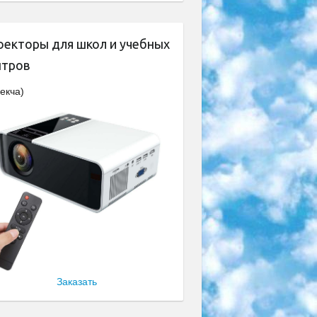
оекторы для школ и учебных
нтров
екча)
Заказать