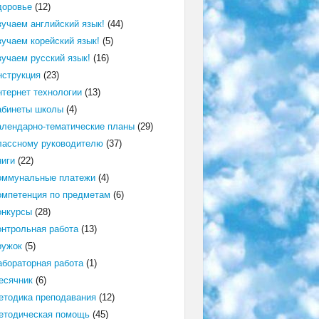
доровье
(12)
зучаем английский язык!
(44)
зучаем корейский язык!
(5)
зучаем русский язык!
(16)
нструкция
(23)
нтернет технологии
(13)
абинеты школы
(4)
алендарно-тематические планы
(29)
лассному руководителю
(37)
ниги
(22)
оммунальные платежи
(4)
омпетенция по предметам
(6)
онкурсы
(28)
онтрольная работа
(13)
ружок
(5)
абораторная работа
(1)
есячник
(6)
етодика преподавания
(12)
етодическая помощь
(45)