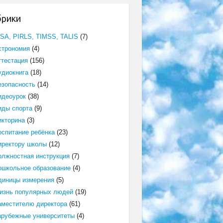
брики
ISA, PIRLS, TIMSS, TALIS
(7)
строномия
(4)
ттестация
(156)
удиокнига
(18)
езопасность
(14)
идеоурок
(38)
иды спорта
(9)
икторина
(3)
оспитание ребёнка
(23)
иректору школы
(12)
олжностная инструкция
(7)
ошкольное образование
(4)
диницы измерения
(5)
изнь популярных людей
(19)
аместителю директора
(61)
арубежные университеты
(4)