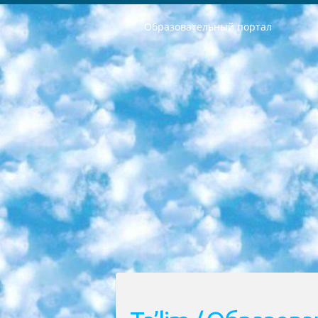
Образовательный портал
РЕСПУБЛИКА УЗБЕКИСТАН МИНИСТРЕРСТВО ДОШКОЛЬНОГО И ШКОЛЬНОГО ОБРАЗОВАНИЯ КОМАНДА в общеобразовательных учреждениях в 2023-2024 учебном году организация и проведение итоговой государственной аттестации обучающихся о Министра дошкольного и школьного образования Республики Узбекистан от 4 марта 2008 года (постановлением Минюста от 20 марта 2008 года № 1778 государственной регистрации) «Итоговое состояние учащихся общего среднего образования на основании положения об утверждении положения об аттестации общего среднего образования выпускной экзамен студентов в образовательных учреждениях в 2023-2024 учебном году В целях организации и прохождения аттестации приказываю: 1. Следующее: перечень предметов, по которым будет проводиться итоговая государственная аттестация и экзамен формы перевода согласно приложению 1; сертификаты международного образца, оценивающие уровень владения иностранными языками перечень согласно приложению 2; 2. Педагогический при специализированных образовательных учреждениях. научно-практический центр квалификации и международной оценки (Д.Давидова) 2024 г. До 25 марта: задания по предметам, по которым будет проводиться итоговая аттестация разработка и утверждение технических условий; итоговая аттестация на основании разработанного предметного задания разработка вопросов по предметам (устно и письменно), экзамен передача; общеобразовательные средние школы и специальные учебные заведения учащиеся выпускных классов школ и интернатов в агентской системе подготовка базы данных экзаменационных материалов и критериев оценки; перевод базы экзаменационных материалов на все языки обучения подать в Республиканский образовательный центр для изготовления; варианты экзаменов на основе разработанных контрольных материалов пусть будут поставлены задачи формирования. 3. Республиканский образовательный центр (Ш.Худайкулов) до 5 апреля 2024 года. до: база данных предоставленных экзаменационных материалов на все языки обучения перевод и экспертиза; для слепых, слабовидящих, глухих, слабослышащих и умственно отсталых детей учащиеся выпускных классов специализированных школ и школ-интернатов база данных экзаменационных материалов на всех преподаваемых языках подготовка критериев оценки; специализированные школы для умственно отсталых детей и технологии для учащихся выпускных классов школ-интернатов разработка соответствующих рекомендаций и критериев проведения ЕГЭ по естествознанию давать задания. 4. Педагогический при специализированных образовательных учреждениях. Научно-практический центр навыков и международной оценки (Д.Давидова), Республи