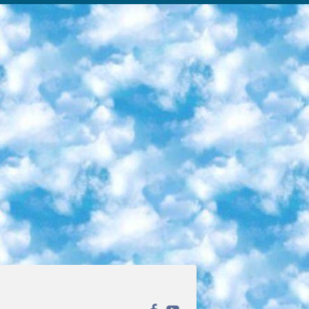
ека открытого доступа. Каталог площадки регулярно обрастает текстами статей из различных научных изданий. Сгруппированные по журналам и рубрикам публикации можно читать онлайн или скачивать целиком в PDF-формате. Проект нацелен на популяризацию науки за счёт открытого доступа к качественной информации. 6. «ПостНаука» На этом ресурсе публикуют подборки видеолекций, составленные экспертами из разных отраслей и объединённые общими темами. Среди них, к примеру, есть серии «Биоинформатика и геномика», «Культура средневековой Скандинавии» и Cinema Studies о теории кино. Каждая подборка лекций — логически связанная история, рассказанная экспертом от первого лица. Кроме того, на сайте появляются научно-образовательные статьи и тесты на разные темы. 7. «Newочём» Команда проекта «Newочём» отбирает самые интересные тексты из англоязычных СМИ и переводит те из них, за которые голосуют участники сообщества «ВКонтакте». По большей части это научно-популярные статьи. Редакторы придумывают лишь заголовки, в остальном содержание переводов соответствует оригиналам. Полные тексты можно читать прямо в социальной сети. 8. InternetUrok Онлайн-база материалов по основным дисциплинам школьной программы. Информация на сайте структурирована по классам, предметам и темам (урокам). Каждый урок состоит из видеолекций и конспектов. Есть также интерактивные тренажёры и тесты для закрепления пройденного материала. Даже если вы давно окончили школу, возможность повторить программу старших классов всегда может пригодиться. 9. Edutainme Ещё один ресурс об образовании. В отличие от Newtonew, как мне кажется, Edutainme больше ориентируется на представителей индустрии: педагогов, предпринимателей, разработчиков образовательных проектов. Но и любой, кто просто стремится к саморазвитию, найдёт на сайте много полезного и интересного для себя. Например, информацию о новых курсах и образовательных сервисах. 10. Newtonew Онлайн-медиа об образовании и обучении в широком смысле. Авторы Newtonew пишут об инструментах, заведениях, тактиках и стратегиях, которые помогают учить других и получать новые знания самостоятельно. На этой площадке вы найдёте новости, обзоры, аналитические мат