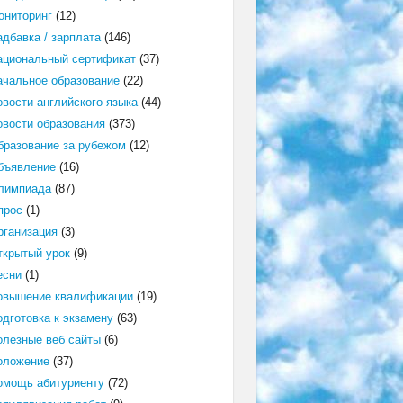
ониторинг
(12)
адбавка / зарплата
(146)
ациональный сертификат
(37)
ачальное образование
(22)
овости английского языка
(44)
овости образования
(373)
бразование за рубежом
(12)
бъявление
(16)
лимпиада
(87)
прос
(1)
рганизация
(3)
ткрытый урок
(9)
есни
(1)
овышение квалификации
(19)
одготовка к экзамену
(63)
олезные веб сайты
(6)
оложение
(37)
омощь абитуриенту
(72)