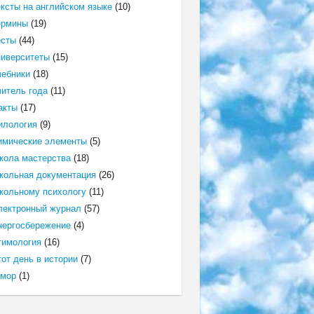
ексты на английском языке
(10)
ермины
(19)
есты
(44)
ниверситеты
(15)
чебники
(18)
читель года
(11)
акты
(17)
илология
(9)
имические элементы
(5)
кола мастерства
(18)
кольная документация
(26)
кольному психологу
(11)
лектронный журнал
(57)
нергосбережение
(4)
тимология
(16)
от день в истории
(7)
мор
(1)