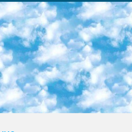
ка образовательный центр (Худайкулов Ш.) итоговый государственный аттестационный экзамен ориентирован на творческое и логическое мышление при подготовке базы материалов учитывать введение заданий. 5. Следует отметить, что: сертификат государственного образца о знании общеобразовательного предмета и как минимум национальный уровень B1 по предметам на иностранных языках, указанным в Приложении 2. или международно признанный сертификат эквивалентного уровня студенты, изучающие определенный предмет, освобождаются от экзамена; по соответствующим предметам запланирована итоговая государственная аттестация за день до дня, путем жеребьевки Рабочей группой (в письменной форме по предметам, проводимым в форме) из числа сформированных вариантов выбрано 2 варианта; 2 выбранных варианта экзамена анонсированы на официальном сайте министерства и все выпускники по всей стране на основе этих вариантов проводит итоговую государственную аттестацию. 6. Государственное образование учащихся средних общеобразовательных учреждений. знания в соответствии с квалификационными требованиями, которые необходимо приобрести на основании стандартов итоговый (выпускной) контроль для 9 и 11 классов в целях тестирования Экзамены (далее – экзамены) состоят из предметов, перечисленных в приложении 1. будет сделано. 7. Экзамены пройдут с 26 мая по 15 июня 2024 г. (кроме науки физического воспитания). 8. Физическая для учащихся 9 классов общесредних образовательных учреждений. Экзамены по предмету «Образование, квалификация медицина» 1-6 мая 2024 года. сотрудники перевести под присмотр (с отклонениями в физическом или умственном развитии) специализированная школа для детей, школы-интернаты и со сколиозом школы-интернаты санаторного типа для больных детей исключены). 9. Он был слепым, слабовидящим и имел нарушения опорно-двигательного аппарата. экзамены в специализированных школах и интернатах для детей должны проводиться исходя из требований, предъявляемых к общеобразовательным учреждениям (физкультура кроме науки). 10. Специализированная школа для глухих и слабослышащих детей. и экзамены в интернатах и быть реализован в виде письменного теста по математике. 11. Специальность для умственно отсталых детей. Для 9 класса Родной язык и литературное письмо Государственный язык (язык обучения – узбекский). для неклассов) написано Математическое письмо Письменная/устная история Узбекистана Физическое воспитание практично Итоговый контроль Для 11 класса Написание родного языка и литературы (эссе) Математическое письмо Узбекский язык (обучение на узбекском языке) не посещающее общее среднее образование для учреждений)/Образовательное учреждение выбор письменный и устный Иностранный язык письменный/устный Письменная/устная история Узбекистана *По выбору студента:  Химия  Физика  Основы государственного права  География 10 бесплатных образовательных ресурсов - Мы составили подборку онлайн-проектов с интерактивными упражнениями, видеолекциями и статьями. Они помогут вам обрести новые и освежить старые знания бесплатно. 1. «ИНТУИТ» Старейшая образовательная площадка Рунета. Здесь вы найдёте сотни текстовых и видеокурсов на десятки различных тем — от программирования до психологии. Многие курсы подготовлены российскими университетами и крупными международными компаниями вроде Intel и Microsoft. Самостоятельное обучение бесплатное, но желающие могут оплатить услуги персональных наставников. 2. «Смартия» знакомит с актуальными профессиями и подсказывает, как им обучаться. Выбрав заинтересовавшую вас специальность — SMM-специалист, фотограф, веб-дизайнер или другую, — увидите список необходимых для неё умений. Чтобы вы могли освоить их самостоятельно, для каждого умения площадка отображает подборку ссылок на учебные материалы. Хотя «Смартия» ориентируется на русскоязычную аудиторию, часть контента всё же доступна только на английском. 3. «Лекторий Физтеха» Проект Московского физико-технического института (Физтеха). С его помощью вы можете смотреть онлайн серии лекций, записанные на видео в этом вузе. В числе доступных предметов — физика, биология, химия, информационные технологии и другие. К некоторым лекциям администрация ресурса прилагает готовые конспекты, которые можно скачивать в PDF-формате. 4. ITMOcourses Онлайн-площадка Санкт-Петербургского национального исследовательского университета информационных технологий, механики и оптики (ИТМО). Ресурс предоставляет свободный доступ к курсам, разработанным в этом вузе. Каталог материалов разбит на четыре категории: «Оптические системы и технологии», «Приборостроение и робототехника», «Информационные технологии» и «Биотехнологии». Курсы состоят из видеолекций, интерактивных демонстраций и заданий. 5. «КиберЛенинка» Электронная научная библиот