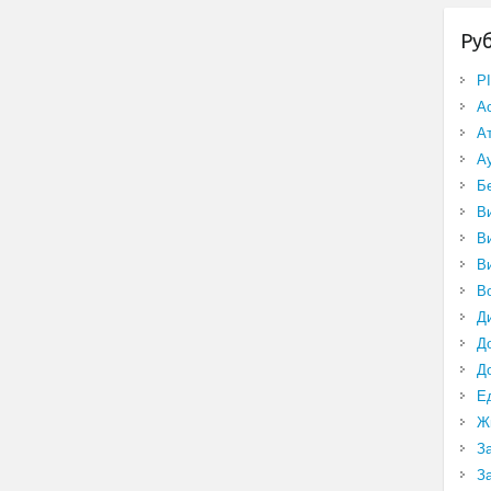
Ру
P
А
А
А
Б
В
В
В
В
Д
Д
Д
Е
Ж
З
З