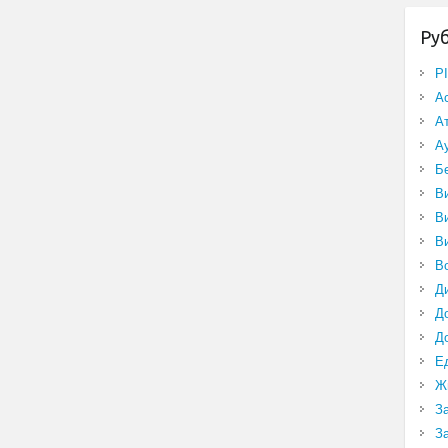
Ру
P
А
А
А
Б
В
В
В
В
Д
Д
Д
Е
Ж
З
З