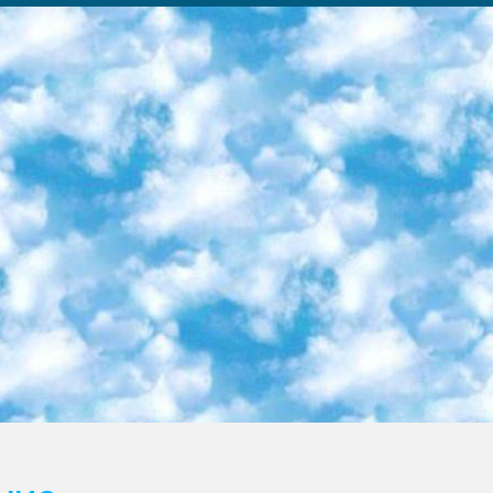
ка образовательный центр (Худайкулов Ш.) итоговый государственный аттестационный экзамен ориентирован на творческое и логическое мышление при подготовке базы материалов учитывать введение заданий. 5. Следует отметить, что: сертификат государственного образца о знании общеобразовательного предмета и как минимум национальный уровень B1 по предметам на иностранных языках, указанным в Приложении 2. или международно признанный сертификат эквивалентного уровня студенты, изучающие определенный предмет, освобождаются от экзамена; по соответствующим предметам запланирована итоговая государственная аттестация за день до дня, путем жеребьевки Рабочей группой (в письменной форме по предметам, проводимым в форме) из числа сформированных вариантов выбрано 2 варианта; 2 выбранных варианта экзамена анонсированы на официальном сайте министерства и все выпускники по всей стране на основе этих вариантов проводит итоговую государственную аттестацию. 6. Государственное образование учащихся средних общеобразовательных учреждений. знания в соответствии с квалификационными требованиями, которые необходимо приобрести на основании стандартов итоговый (выпускной) контроль для 9 и 11 классов в целях тестирования Экзамены (далее – экзамены) состоят из предметов, перечисленных в приложении 1. будет сделано. 7. Экзамены пройдут с 26 мая по 15 июня 2024 г. (кроме науки физического воспитания). 8. Физическая для учащихся 9 классов общесредних образовательных учреждений. Экзамены по предмету «Образование, квалификация медицина» 1-6 мая 2024 года. сотрудники перевести под присмотр (с отклонениями в физическом или умственном развитии) специализированная школа для детей, школы-интернаты и со сколиозом школы-интернаты санаторного типа для больных детей исключены). 9. Он был слепым, слабовидящим и имел нарушения опорно-двигательного аппарата. экзамены в специализированных школах и интернатах для детей должны проводиться исходя из требований, предъявляемых к общеобразовательным учреждениям (физкультура кроме науки). 10. Специализированная школа для глухих и слабослышащих детей. и экзамены в интернатах и быть реализован в виде письменного теста по математике. 11. Специальность для умственно отсталых детей. Для 9 класса Родной язык и литературное письмо Государственный язык (язык обучения – узбекский). для неклассов) написано Математическое письмо Письменная/устная история Узбекистана Физическое воспитание практично Итоговый контроль Для 11 класса Написание родного языка и литературы (эссе) Математическое письмо Узбекский язык (обучение на узбекском языке) не посещающее общее среднее образование для учреждений)/Образовательное учреждение выбор письменный и устный Иностранный язык письменный/устный Письменная/устная история Узбекистана *По выбору студента:  Химия  Физика  Основы государственного права  География 10 бесплатных образовательных ресурсов - Мы составили подборку онлайн-проектов с интерактивными упражнениями, видеолекциями и статьями. Они помогут вам обрести новые и освежить старые знания бесплатно. 1. «ИНТУИТ» Старейшая образовательная площадка Рунета. Здесь вы найдёте сотни текстовых и видеокурсов на десятки различных тем — от программирования до психологии. Многие курсы подготовлены российскими университетами и крупными международными компаниями вроде Intel и Microsoft. Самостоятельное обучение бесплатное, но желающие могут оплатить услуги персональных наставников. 2. «Смартия» знакомит с актуальными профессиями и подсказывает, как им обучаться. Выбрав заинтересовавшую вас специальность — SMM-специалист, фотограф, веб-дизайнер или другую, — увидите список необходимых для неё умений. Чтобы вы могли освоить их самостоятельно, для каждого умения площадка отображает подборку ссылок на учебные материалы. Хотя «Смартия» ориентируется на русскоязычную аудиторию, часть контента всё же доступна только на английском. 3. «Лекторий Физтеха» Проект Московского физико-технического института (Физтеха). С его помощью вы можете смотреть онлайн серии лекций, записанные на видео в этом вузе. В числе доступных предметов — физика, биология, химия, информационные технологии и другие. К некоторым лекциям администрация ресурса прилагает готовые конспекты, которые можно скачивать в PDF-формате. 4. ITMOcourses Онлайн-площадка Санкт-Петербургского национального исследовательского университета информационных технологий, механики и оптики (ИТМО). Ресурс предоставляет свободный доступ к курсам, разработанным в этом вузе. Каталог материалов разбит на четыре категории: «Оптические системы и технологии», «Приборостроение и робототехника», «Информационные технологии» и «Биотехнологии». Курсы состоят из видеолекций, интерактивных демонстраций и заданий. 5. «КиберЛенинка» Электронная научная библиот