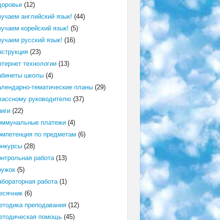
доровье
(12)
зучаем английский язык!
(44)
зучаем корейский язык!
(5)
зучаем русский язык!
(16)
нструкция
(23)
нтернет технологии
(13)
абинеты школы
(4)
алендарно-тематические планы
(29)
лассному руководителю
(37)
ниги
(22)
оммунальные платежи
(4)
омпетенция по предметам
(6)
онкурсы
(28)
онтрольная работа
(13)
ружок
(5)
абораторная работа
(1)
есячник
(6)
етодика преподавания
(12)
етодическая помощь
(45)