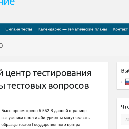
ание
Онлайн тесты
Календарно — тематические планы
Контакт
20
й центр тестирования
Вы
ы тестовых вопросов
Что
Было просмотрено 5 552 В данной странице
Пои
выпускники школ и абитуриенты могут скачать
образцы тестов Государственного центра