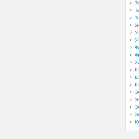
Т
Т
Т
У
У
У
Ф
Ф
Х
Ш
Ш
Ш
Э
Э
Э
Эт
Ю