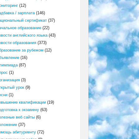
ониторинг
(12)
адбавка / зарплата
(146)
ациональный сертификат
(37)
ачальное образование
(22)
овости английского языка
(43)
овости образования
(373)
бразование за рубежом
(12)
бъявление
(16)
лимпиада
(87)
прос
(1)
рганизация
(3)
ткрытый урок
(9)
есни
(1)
овышение квалификации
(19)
одготовка к экзамену
(63)
олезные веб сайты
(6)
оложение
(37)
омощь абитуриенту
(72)