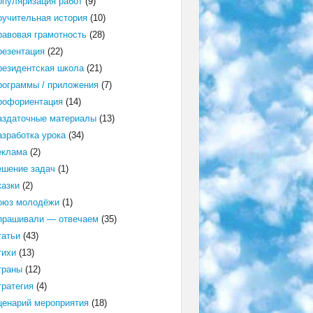
опуляризация работ
(9)
оучительная история
(10)
равовая грамотность
(28)
резентация
(22)
резидентская школа
(21)
рограммы / приложения
(7)
рофориентация
(14)
аздаточные материалы
(13)
азработка урока
(34)
еклама
(2)
ешение задач
(1)
казки
(2)
оюз молодёжи
(1)
прашивали — отвечаем
(35)
татьи
(43)
тихи
(13)
траны
(12)
тратегия
(4)
ценарий мероприятия
(18)