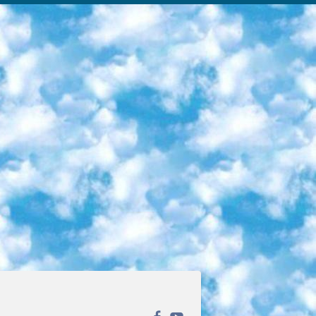
ека открытого доступа. Каталог площадки регулярно обрастает текстами статей из различных научных изданий. Сгруппированные по журналам и рубрикам публикации можно читать онлайн или скачивать целиком в PDF-формате. Проект нацелен на популяризацию науки за счёт открытого доступа к качественной информации. 6. «ПостНаука» На этом ресурсе публикуют подборки видеолекций, составленные экспертами из разных отраслей и объединённые общими темами. Среди них, к примеру, есть серии «Биоинформатика и геномика», «Культура средневековой Скандинавии» и Cinema Studies о теории кино. Каждая подборка лекций — логически связанная история, рассказанная экспертом от первого лица. Кроме того, на сайте появляются научно-образовательные статьи и тесты на разные темы. 7. «Newочём» Команда проекта «Newочём» отбирает самые интересные тексты из англоязычных СМИ и переводит те из них, за которые голосуют участники сообщества «ВКонтакте». По большей части это научно-популярные статьи. Редакторы придумывают лишь заголовки, в остальном содержание переводов соответствует оригиналам. Полные тексты можно читать прямо в социальной сети. 8. InternetUrok Онлайн-база материалов по основным дисциплинам школьной программы. Информация на сайте структурирована по классам, предметам и темам (урокам). Каждый урок состоит из видеолекций и конспектов. Есть также интерактивные тренажёры и тесты для закрепления пройденного материала. Даже если вы давно окончили школу, возможность повторить программу старших классов всегда может пригодиться. 9. Edutainme Ещё один ресурс об образовании. В отличие от Newtonew, как мне кажется, Edutainme больше ориентируется на представителей индустрии: педагогов, предпринимателей, разработчиков образовательных проектов. Но и любой, кто просто стремится к саморазвитию, найдёт на сайте много полезного и интересного для себя. Например, информацию о новых курсах и образовательных сервисах. 10. Newtonew Онлайн-медиа об образовании и обучении в широком смысле. Авторы Newtonew пишут об инструментах, заведениях, тактиках и стратегиях, которые помогают учить других и получать новые знания самостоятельно. На этой площадке вы найдёте новости, обзоры, аналитические мат