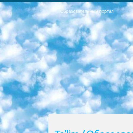
Образовательный портал
РЕСПУБЛИКА УЗБЕКИСТАН МИНИСТРЕРСТВО ДОШКОЛЬНОГО И ШКОЛЬНОГО ОБРАЗОВАНИЯ КОМАНДА в общеобразовательных учреждениях в 2023-2024 учебном году организация и проведение итоговой государственной аттестации обучающихся о Министра дошкольного и школьного образования Республики Узбекистан от 4 марта 2008 года (постановлением Минюста от 20 марта 2008 года № 1778 государственной регистрации) «Итоговое состояние учащихся общего среднего образования на основании положения об утверждении положения об аттестации общего среднего образования выпускной экзамен студентов в образовательных учреждениях в 2023-2024 учебном году В целях организации и прохождения аттестации приказываю: 1. Следующее: перечень предметов, по которым будет проводиться итоговая государственная аттестация и экзамен формы перевода согласно приложению 1; сертификаты международного образца, оценивающие уровень владения иностранными языками перечень согласно приложению 2; 2. Педагогический при специализированных образовательных учреждениях. научно-практический центр квалификации и международной оценки (Д.Давидова) 2024 г. До 25 марта: задания по предметам, по которым будет проводиться итоговая аттестация разработка и утверждение технических условий; итоговая аттестация на основании разработанного предметного задания разработка вопросов по предметам (устно и письменно), экзамен передача; общеобразовательные средние школы и специальные учебные заведения учащиеся выпускных классов школ и интернатов в агентской системе подготовка базы данных экзаменационных материалов и критериев оценки; перевод базы экзаменационных материалов на все языки обучения подать в Республиканский образовательный центр для изготовления; варианты экзаменов на основе разработанных контрольных материалов пусть будут поставлены задачи формирования. 3. Республиканский образовательный центр (Ш.Худайкулов) до 5 апреля 2024 года. до: база данных предоставленных экзаменационных материалов на все языки обучения перевод и экспертиза; для слепых, слабовидящих, глухих, слабослышащих и умственно отсталых детей учащиеся выпускных классов специализированных школ и школ-интернатов база данных экзаменационных материалов на всех преподаваемых языках подготовка критериев оценки; специализированные школы для умственно отсталых детей и технологии для учащихся выпускных классов школ-интернатов разработка соответствующих рекомендаций и критериев проведения ЕГЭ по естествознанию давать задания. 4. Педагогический при специализированных образовательных учреждениях. Научно-практический центр навыков и международной оценки (Д.Давидова), Республи