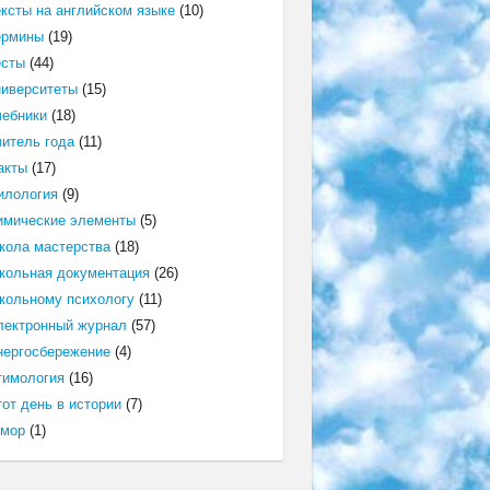
ексты на английском языке
(10)
ермины
(19)
есты
(44)
ниверситеты
(15)
чебники
(18)
читель года
(11)
акты
(17)
илология
(9)
имические элементы
(5)
кола мастерства
(18)
кольная документация
(26)
кольному психологу
(11)
лектронный журнал
(57)
нергосбережение
(4)
тимология
(16)
от день в истории
(7)
мор
(1)