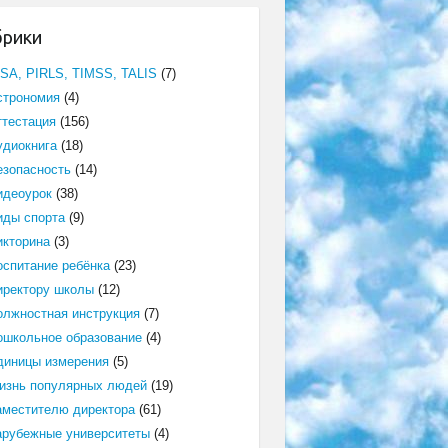
брики
ISA, PIRLS, TIMSS, TALIS
(7)
строномия
(4)
ттестация
(156)
удиокнига
(18)
езопасность
(14)
идеоурок
(38)
иды спорта
(9)
икторина
(3)
оспитание ребёнка
(23)
иректору школы
(12)
олжностная инструкция
(7)
ошкольное образование
(4)
диницы измерения
(5)
изнь популярных людей
(19)
аместителю директора
(61)
арубежные университеты
(4)