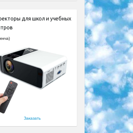
оекторы для школ и учебных
нтров
екча)
Заказать