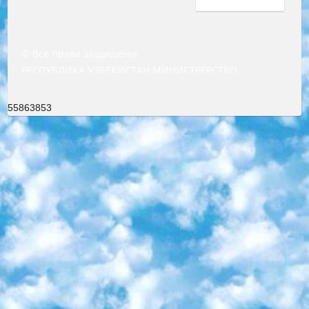
© Все права защищены
РЕСПУБЛИКА УЗБЕКИСТАН МИНИСТРЕРСТВО ДОШКОЛЬНОГО И ШКОЛЬНОГО ОБРАЗОВАНИЯ КОМАНДА в общеобразовательных учреждениях в 2023-2024 учебном году организация и проведение итоговой государственной аттестации обучающихся о Министра дошкольного и школьного образования Республики Узбекистан от 4 марта 2008 года (постановлением Минюста от 20 марта 2008 года № 1778 государственной регистрации) «Итоговое состояние учащихся общего среднего образования на основании положения об утверждении положения об аттестации общего среднего образования выпускной экзамен студентов в образовательных учреждениях в 2023-2024 учебном году В целях организации и прохождения аттестации приказываю: 1. Следующее: перечень предметов, по которым будет проводиться итоговая государственная аттестация и экзамен формы перевода согласно приложению 1; сертификаты международного образца, оценивающие уровень владения иностранными языками перечень согласно приложению 2; 2. Педагогический при специализированных образовательных учреждениях. научно-практический центр квалификации и международной оценки (Д.Давидова) 2024 г. До 25 марта: задания по предметам, по которым будет проводиться итоговая аттестация разработка и утверждение технических условий; итоговая аттестация на основании разработанного предметного задания разработка вопросов по предметам (устно и письменно), экзамен передача; общеобразовательные средние школы и специальные учебные заведения учащиеся выпускных классов школ и интернатов в агентской системе подготовка базы данных экзаменационных материалов и критериев оценки; перевод базы экзаменационных материалов на все языки обучения подать в Республиканский образовательный центр для изготовления; варианты экзаменов на основе разработанных контрольных материалов пусть будут поставлены задачи формирования. 3. Республиканский образовательный центр (Ш.Худайкулов) до 5 апреля 2024 года. до: база данных предоставленных экзаменационных материалов на все языки обучения перевод и экспертиза; для слепых, слабовидящих, глухих, слабослышащих и умственно отсталых детей учащиеся выпускных классов специализированных школ и школ-интернатов база данных экзаменационных материалов на всех преподаваемых языках подготовка критериев оценки; специализированные школы для умственно отсталых детей и технологии для учащихся выпускных классов школ-интернатов разработка соответствующих рекомендаций и критериев проведения ЕГЭ по естествознанию давать задания. 4. Педагогический при специализированных образовательных учреждениях. Научно-практический центр навыков и международной оценки (Д.Давидова), Республика образовательный центр (Худайкулов Ш.) итоговый государственный аттестационный экзамен ориентирован на творческое и логическое мышление при подготовке базы материалов учитывать введение заданий. 5. Следует отметить, что: сертификат государственного образца о знании общеобразовательного предмета и как минимум национальный уровень B1 по предметам на иностранных языках, указанным в Приложении 2. или международно признанный сертификат эквивалентного уровня студенты, изучающие определенный предмет, освобождаются от экзамена; по соответствующим предметам запланирована итоговая государственная аттестация за день до дня, путем жеребьевки Рабочей группой (в письменной форме по предметам, проводимым в форме) из числа сформированных вариантов выбрано 2 варианта; 2 выбранных варианта экзамена анонсированы на официальном сайте министерства и все выпускники по всей стране на основе этих вариантов проводит итоговую государственную аттестацию. 6. Государственное образование учащихся средних общеобразовательных учреждений. знания в соответствии с квалификационными требованиями, которые необходимо приобрести на основании стандартов итоговый (выпускной) контроль для 9 и 11 классов в целях тестирования Экзамены (далее – экзамены) состоят из предметов, перечисленных в приложении 1. будет сделано. 7. Экзамены пройдут с 26 мая по 15 июня 2024 г. (кроме науки физического воспитания). 8. Физическая для учащихся 9 классов общесредних образовательных учреждений. Экзамены по предмету «Образование, квалификация медицина» 1-6 мая 2024 года. сотрудники перевести под присмотр (с отклонениями в физическом или умственном развитии) специализированная школа для детей, школы-интернаты и со сколиозом школы-интернаты санаторного типа для больных детей исключены). 9. Он был слепым, слабовидящим и имел нарушения опорно-двигательного аппарата. экзамены в специализированных школах и интернатах для детей должны проводиться исходя из требований, предъявляемых к общеобразовательным учреждениям (физкультура кроме науки). 10. Специализированная школа для глухих и слабослышащих детей. и экзамены в интернатах и быть реализован в виде письменного теста по математике. 11. Специальность для умственно отсталых детей. Для 9 класса Родной язык и литературное письмо Государственный язык (язык обучения – узбекский). для неклассов) написано Математическое письмо Письменная/устная история Узбекистана Физическое воспитание практично Итоговый контроль Для 11 класса Написание родного языка и литературы (эссе) Математическое письмо Узбекский язык (обучение на узбекском языке) не посещающее общее среднее образование для учреждений)/Образовательное учреждение выбор письменный и устный Иностранный язык письменный/устный Письменная/устная история Узбекистана *По выбору студента:  Химия  Физика  Основы государственного права  География 10 бесплатных образовательных ресурсов - Мы составили подборку онлайн-проектов с интерактивными упражнениями, видеолекциями и статьями. Они помогут вам обрести новые и освежить старые знания бесплатно. 1. «ИНТУИТ» Старейшая образовательная площадка Рунета. Здесь вы найдёте сотни текстовых и видеокурсов на десятки различных тем — от программирования до психологии. Многие курсы подготовлены российскими университетами и крупными международными компаниями вроде Intel и Microsoft. Самостоятельное обучение бесплатное, но желающие могут оплатить услуги персональных наставников. 2. «Смартия» знакомит с актуальными профессиями и подсказывает, как им обучаться. Выбрав заинтересовавшую вас специальность — SMM-специалист, фотограф, веб-дизайнер или другую, — увидите список необходимых для неё умений. Чтобы вы могли освоить их самостоятельно, для каждого умения площадка отображает подборку ссылок на учебные материалы. Хотя «Смартия» ориентируется на русскоязычную аудиторию, часть контента всё же доступна только на английском. 3. «Лекторий Физтеха» Проект Московского физико-технического института (Физтеха). С его помощью вы можете смотреть онлайн серии лекций, записанные на видео в этом вузе. В числе доступных предметов — физика, биология, химия, информационные технологии и другие. К некоторым лекциям администрация ресурса прилагает готовые конспекты, которые можно скачивать в PDF-формате. 4. ITMOcourses Онлайн-площадка Санкт-Петербургского национального исследовательского университета информационных технологий, механики и оптики (ИТМО). Ресурс предоставляет свободный доступ к курсам, разработанным в этом вузе. Каталог материалов разбит на четыре категории: «Оптические системы и технологии», «Приборостроение и робототехника», «Информационные технологии» и «Биотехнологии». Курсы состоят из видеолекций, интерактивных демонстраций и заданий. 5. «КиберЛенинка» Электронная научная библиотека открытого доступа. Каталог площадки регулярно обрастает текстами статей из различных научных изданий. Сгруппированные по журналам и рубрикам публикации можно читать онлайн или скачивать целиком в PDF-формате. Проект нацелен на популяризацию науки за счёт открытого доступа к качественной информации. 6. «ПостНаука» На этом ресурсе публикуют подборки видеолекций, составленные экспертами из разных отраслей и объединённые общими темами. Среди них, к примеру, есть серии «Биоинформатика и геномика», «Культура средневековой Скандинавии» и Cinema Studies о теории кино. Каждая подборка лекций — логически связанная история, рассказанная экспертом от первого лица. Кроме того, на сайте появляются научно-образовательные статьи и тесты на разные темы. 7. «Newочём» Команда проекта «Newочём» отбирает самые интересные тексты из англоязычных СМИ и переводит те из них, за которые голосуют участники сообщества «ВКонтакте». По большей части это научно-популярные статьи. Редакторы придумывают лишь заголовки, в остальном содержание переводов соответствует оригиналам. Полные тексты можно читать прямо в социальной сети. 8. InternetUrok Онлайн-база материалов по основным дисциплинам школьной программы. Информация на сайте структурирована по классам, предметам и темам (урокам). Каждый урок состоит из видеолекций и конспектов. Есть также интерактивные тренажёры и тесты для закрепления пройденного материала. Даже если вы давно окончили школу, возможность повторить программу старших классов всегда может пригодиться. 9. Edutainme Ещё один ресурс об образовании. В отличие от Newtonew, как мне кажется, Edutainme больше ориентируется на представителей индустрии: педагогов, предпринимателей, разработчиков образовательных проектов. Но и любой, кто просто стремится к саморазвитию, найдёт на сайте много полезного и интересного для себя. Например, информацию о новых курсах и образовательных сервисах. 10. Newtonew Онлайн-медиа об образовании и обучении в широком смысле. Авторы Newtonew пишут об инструментах, заведениях, тактиках и стратегиях, которые помогают учить других и получать новые знания самостоятельно. На этой площадке вы найдёте новости, обзоры, аналитические мате
55863853