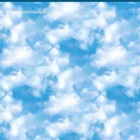
Образовательный портал
РЕСПУБЛИКА УЗБЕКИСТАН МИНИСТРЕРСТВО ДОШКОЛЬНОГО И ШКОЛЬНОГО ОБРАЗОВАНИЯ КОМАНДА в общеобразовательных учреждениях в 2023-2024 учебном году организация и проведение итоговой государственной аттестации обучающихся о Министра дошкольного и школьного образования Республики Узбекистан от 4 марта 2008 года (постановлением Минюста от 20 марта 2008 года № 1778 государственной регистрации) «Итоговое состояние учащихся общего среднего образования на основании положения об утверждении положения об аттестации общего среднего образования выпускной экзамен студентов в образовательных учреждениях в 2023-2024 учебном году В целях организации и прохождения аттестации приказываю: 1. Следующее: перечень предметов, по которым будет проводиться итоговая государственная аттестация и экзамен формы перевода согласно приложению 1; сертификаты международного образца, оценивающие уровень владения иностранными языками перечень согласно приложению 2; 2. Педагогический при специализированных образовательных учреждениях. научно-практический центр квалификации и международной оценки (Д.Давидова) 2024 г. До 25 марта: задания по предметам, по которым будет проводиться итоговая аттестация разработка и утверждение технических условий; итоговая аттестация на основании разработанного предметного задания разработка вопросов по предметам (устно и письменно), экзамен передача; общеобразовательные средние школы и специальные учебные заведения учащиеся выпускных классов школ и интернатов в агентской системе подготовка базы данных экзаменационных материалов и критериев оценки; перевод базы экзаменационных материалов на все языки обучения подать в Республиканский образовательный центр для изготовления; варианты экзаменов на основе разработанных контрольных материалов пусть будут поставлены задачи формирования. 3. Республиканский образовательный центр (Ш.Худайкулов) до 5 апреля 2024 года. до: база данных предоставленных экзаменационных материалов на все языки обучения перевод и экспертиза; для слепых, слабовидящих, глухих, слабослышащих и умственно отсталых детей учащиеся выпускных классов специализированных школ и школ-интернатов база данных экзаменационных материалов на всех преподаваемых языках подготовка критериев оценки; специализированные школы для умственно отсталых детей и технологии для учащихся выпускных классов школ-интернатов разработка соответствующих рекомендаций и критериев проведения ЕГЭ по естествознанию давать задания. 4. Педагогический при специализированных образовательных учреждениях. Научно-практический центр навыков и международной оценки (Д.Давидова), Республика образовательный центр (Худайкулов Ш.) итоговый государственный аттестационный экзамен ориентирован на творческое и логическое мышление при подготовке базы материалов учитывать введение заданий. 5. Следует отметить, что: сертификат государственного образца о знании общеобразовательного предмета и как минимум национальный уровень B1 по предметам на иностранных языках, указанным в Приложении 2. или международно признанный сертификат эквивалентного уровня студенты, изучающие определенный предмет, освобождаются от экзамена; по соответствующим предметам запланирована итоговая государственная аттестация за день до дня, путем жеребьевки Рабочей группой (в письменной форме по предметам, проводимым в форме) из числа сформированных вариантов выбрано 2 варианта; 2 выбранных варианта экзамена анонсированы на официальном сайте министерства и все выпускники по всей стране на основе этих вариантов проводит итоговую государственную аттестацию. 6. Государственное образование учащихся средних общеобразовательных учреждений. знания в соответствии с квалификационными требованиями, которые необходимо приобрести на основании стандартов итоговый (выпускной) контроль для 9 и 11 классов в целях тестирования Экзамены (далее – экзамены) состоят из предметов, перечисленных в приложении 1. будет сделано. 7. Экзамены пройдут с 26 мая по 15 июня 2024 г. (кроме науки физического воспитания). 8. Физическая для учащихся 9 классов общесредних образовательных учреждений. Экзамены по предмету «Образование, квалификация медицина» 1-6 мая 2024 года. сотрудники перевести под присмотр (с отклонениями в физическом или умственном развитии) специализированная школа для детей, школы-интернаты и со сколиозом школы-интернаты санаторного типа для больных детей исключены). 9. Он был слепым, слабовидящим и имел нарушения опорно-двигательного аппарата. экзамены в специализированных школах и интернатах для детей должны проводиться исходя из требований, предъявляемых к общеобразовательным учреждениям (физкультура кроме науки). 10. Специализированная школа для глухих и слабослышащих детей. и экзамены в интернатах и быть реализован в виде письменного теста по математике. 11. Специальность для умственно отсталых детей. Для 9 класса Родной язык и литературное письмо Государственный язык (язык обучения – узбекский). для неклассов) написано Математическое письмо Письменная/устная история Узбекистана Физическое воспитание практично Итоговый контроль Для 11 класса Написание родного языка и литературы (эссе) Математическое письмо Узбекский язык (обучение на узбекском языке) не посещающее общее среднее образование для учреждений)/Образовательное учреждение выбор письменный и устный Иностранный язык письменный/устный Письменная/устная история Узбекистана *По выбору студента:  Химия  Физика  Основы государственного права  География 10 бесплатных образовательных ресурсов - Мы составили подборку онлайн-проектов с интерактивными упражнениями, видеолекциями и статьями. Они помогут вам обрести новые и освежить старые знания бесплатно. 1. «ИНТУИТ» Старейшая образовательная площадка Рунета. Здесь вы найдёте сотни текстовых и видеокурсов на десятки различных тем — от программирования до психологии. Многие курсы подготовлены российскими университетами и крупными международными компаниями вроде Intel и Microsoft. Самостоятельное обучение бесплатное, но желающие могут оплатить услуги персональных наставников. 2. «Смартия» знакомит с актуальными профессиями и подсказывает, как им обучаться. Выбрав заинтересовавшую вас специальность — SMM-специалист, фотограф, веб-дизайнер или другую, — увидите список необходимых для неё умений. Чтобы вы могли освоить их самостоятельно, для каждого умения площадка отображает подборку ссылок на учебные материалы. Хотя «Смартия» ориентируется на русскоязычную аудиторию, часть контента всё же доступна только на английском. 3. «Лекторий Физтеха» Проект Московского физико-технического института (Физтеха). С его помощью вы можете смотреть онлайн серии лекций, записанные на видео в этом вузе. В числе доступных предметов — физика, биология, химия, информационные технологии и другие. К некоторым лекциям администрация ресурса прилагает готовые конспекты, которые можно скачивать в PDF-формате. 4. ITMOcourses Онлайн-площадка Санкт-Петербургского национального исследовательского университета информационных технологий, механики и оптики (ИТМО). Ресурс предоставляет свободный доступ к курсам, разработанным в этом вузе. Каталог материалов разбит на четыре категории: «Оптические системы и технологии», «Приборостроение и робототехника», «Информационные технологии» и «Биотехнологии». Курсы состоят из видеолекций, интерактивных демонстраций и заданий. 5. «КиберЛенинка» Электронная научная библиотека открытого доступа. Каталог площадки регулярно обрастает текстами статей из различных научных изданий. Сгруппированные по журналам и рубрикам публикации можно читать онлайн или скачивать целиком в PDF-формате. Проект нацелен на популяризацию науки за счёт открытого доступа к качественной информации. 6. «ПостНаука» На этом ресурсе публикуют подборки видеолекций, составленные экспертами из разных отраслей и объединённые общими темами. Среди них, к примеру, есть серии «Биоинформатика и геномика», «Культура средневековой Скандинавии» и Cinema Studies о теории кино. Каждая подборка лекций — логически связанная история, рассказанная экспертом от первого лица. Кроме того, на сайте появляются научно-образовательные статьи и тесты на разные темы. 7. «Newочём» Команда проекта «Newочём» отбирает самые интересные тексты из англоязычных СМИ и переводит те из них, за которые голосуют участники сообщества «ВКонтакте». По большей части это научно-популярные статьи. Редакторы придумывают лишь заголовки, в остальном содержание переводов соответствует оригиналам. Полные тексты можно читать прямо в социальной сети. 8. InternetUrok Онлайн-база материалов по основным дисциплинам школьной программы. Информация на сайте структурирована по классам, предметам и темам (урокам). Каждый урок состоит из видеолекций и конспектов. Есть также интерактивные тренажёры и тесты для закрепления пройденного материала. Даже если вы давно окончили школу, возможность повторить программу старших классов всегда может пригодиться. 9. Edutainme Ещё один ресурс об образовании. В отличие от Newtonew, как мне кажется, Edutainme больше ориентируется на представителей индустрии: педагогов, предпринимателей, разработчиков образовательных проектов. Но и любой, кто просто стремится к саморазвитию, найдёт на сайте много полезного и интересного для себя. Например, информацию о новых курсах и образовательных сервисах. 10. Newtonew Онлайн-медиа об образовании и обучении в широком смысле. Авторы Newtonew пишут об инструментах, заведениях, тактиках и стратегиях, которые помогают учить других и получать новые знания самостоятельно. На этой площадке вы найдёте новости, обзоры, аналитические мат