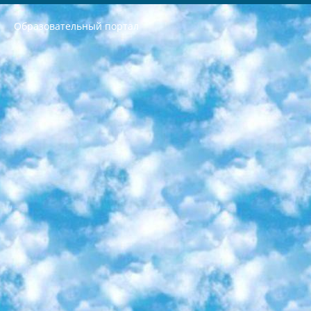
Образовательный портал
РЕСПУБЛИКА УЗБЕКИСТАН МИНИСТРЕРСТВО ДОШКОЛЬНОГО И ШКОЛЬНОГО ОБРАЗОВАНИЯ КОМАНДА в общеобразовательных учреждениях в 2023-2024 учебном году организация и проведение итоговой государственной аттестации обучающихся о Министра дошкольного и школьного образования Республики Узбекистан от 4 марта 2008 года (постановлением Минюста от 20 марта 2008 года № 1778 государственной регистрации) «Итоговое состояние учащихся общего среднего образования на основании положения об утверждении положения об аттестации общего среднего образования выпускной экзамен студентов в образовательных учреждениях в 2023-2024 учебном году В целях организации и прохождения аттестации приказываю: 1. Следующее: перечень предметов, по которым будет проводиться итоговая государственная аттестация и экзамен формы перевода согласно приложению 1; сертификаты международного образца, оценивающие уровень владения иностранными языками перечень согласно приложению 2; 2. Педагогический при специализированных образовательных учреждениях. научно-практический центр квалификации и международной оценки (Д.Давидова) 2024 г. До 25 марта: задания по предметам, по которым будет проводиться итоговая аттестация разработка и утверждение технических условий; итоговая аттестация на основании разработанного предметного задания разработка вопросов по предметам (устно и письменно), экзамен передача; общеобразовательные средние школы и специальные учебные заведения учащиеся выпускных классов школ и интернатов в агентской системе подготовка базы данных экзаменационных материалов и критериев оценки; перевод базы экзаменационных материалов на все языки обучения подать в Республиканский образовательный центр для изготовления; варианты экзаменов на основе разработанных контрольных материалов пусть будут поставлены задачи формирования. 3. Республиканский образовательный центр (Ш.Худайкулов) до 5 апреля 2024 года. до: база данных предоставленных экзаменационных материалов на все языки обучения перевод и экспертиза; для слепых, слабовидящих, глухих, слабослышащих и умственно отсталых детей учащиеся выпускных классов специализированных школ и школ-интернатов база данных экзаменационных материалов на всех преподаваемых языках подготовка критериев оценки; специализированные школы для умственно отсталых детей и технологии для учащихся выпускных классов школ-интернатов разработка соответствующих рекомендаций и критериев проведения ЕГЭ по естествознанию давать задания. 4. Педагогический при специализированных образовательных учреждениях. Научно-практический центр навыков и международной оценки (Д.Давидова), Республика образовательный центр (Худайкулов Ш.) итоговый государственный аттестационный экзамен ориентирован на творческое и логическое мышление при подготовке базы материалов учитывать введение заданий. 5. Следует отметить, что: сертификат государственного образца о знании общеобразовательного предмета и как минимум национальный уровень B1 по предметам на иностранных языках, указанным в Приложении 2. или международно признанный сертификат эквивалентного уровня студенты, изучающие определенный предмет, освобождаются от экзамена; по соответствующим предметам запланирована итоговая государственная аттестация за день до дня, путем жеребьевки Рабочей группой (в письменной форме по предметам, проводимым в форме) из числа сформированных вариантов выбрано 2 варианта; 2 выбранных варианта экзамена анонсированы на официальном сайте министерства и все выпускники по всей стране на основе этих вариантов проводит итоговую государственную аттестацию. 6. Государственное образование учащихся средних общеобразовательных учреждений. знания в соответствии с квалификационными требованиями, которые необходимо приобрести на основании стандартов итоговый (выпускной) контроль для 9 и 11 классов в целях тестирования Экзамены (далее – экзамены) состоят из предметов, перечисленных в приложении 1. будет сделано. 7. Экзамены пройдут с 26 мая по 15 июня 2024 г. (кроме науки физического воспитания). 8. Физическая для учащихся 9 классов общесредних образовательных учреждений. Экзамены по предмету «Образование, квалификация медицина» 1-6 мая 2024 года. сотрудники перевести под присмотр (с отклонениями в физическом или умственном развитии) специализированная школа для детей, школы-интернаты и со сколиозом школы-интернаты санаторного типа для больных детей исключены). 9. Он был слепым, слабовидящим и имел нарушения опорно-двигательного аппарата. экзамены в специализированных школах и интернатах для детей должны проводиться исходя из требований, предъявляемых к общеобразовательным учреждениям (физкультура кроме науки). 10. Специализированная школа для глухих и слабослышащих детей. и экзамены в интернатах и быть реализован в виде письменного теста по математике. 11. Специальность для умственно отсталых детей. Для 9 класса Родной язык и литературное письмо Государственный язык (язык обучения – узбекский). для неклассов) написано Математическое письмо Письменная/устная история Узбекистана Физическое воспитание практично Итоговый контроль Для 11 класса Написание родного языка и литературы (эссе) Математическое письмо Узбекский язык (обучение на узбекском языке) не посещающее общее среднее образование для учреждений)/Образовательное учреждение выбор письменный и устный Иностранный язык письменный/устный Письменная/устная история Узбекистана *По выбору студента:  Химия  Физика  Основы государственного права  География 10 бесплатных образовательных ресурсов - Мы составили подборку онлайн-проектов с интерактивными упражнениями, видеолекциями и статьями. Они помогут вам обрести новые и освежить старые знания бесплатно. 1. «ИНТУИТ» Старейшая образовательная площадка Рунета. Здесь вы найдёте сотни текстовых и видеокурсов на десятки различных тем — от программирования до психологии. Многие курсы подготовлены российскими университетами и крупными международными компаниями вроде Intel и Microsoft. Самостоятельное обучение бесплатное, но желающие могут оплатить услуги персональных наставников. 2. «Смартия» знакомит с актуальными профессиями и подсказывает, как им обучаться. Выбрав заинтересовавшую вас специальность — SMM-специалист, фотограф, веб-дизайнер или другую, — увидите список необходимых для неё умений. Чтобы вы могли освоить их самостоятельно, для каждого умения площадка отображает подборку ссылок на учебные материалы. Хотя «Смартия» ориентируется на русскоязычную аудиторию, часть контента всё же доступна только на английском. 3. «Лекторий Физтеха» Проект Московского физико-технического института (Физтеха). С его помощью вы можете смотреть онлайн серии лекций, записанные на видео в этом вузе. В числе доступных предметов — физика, биология, химия, информационные технологии и другие. К некоторым лекциям администрация ресурса прилагает готовые конспекты, которые можно скачивать в PDF-формате. 4. ITMOcourses Онлайн-площадка Санкт-Петербургского национального исследовательского университета информационных технологий, механики и оптики (ИТМО). Ресурс предоставляет свободный доступ к курсам, разработанным в этом вузе. Каталог материалов разбит на четыре категории: «Оптические системы и технологии», «Приборостроение и робототехника», «Информационные технологии» и «Биотехнологии». Курсы состоят из видеолекций, интерактивных демонстраций и заданий. 5. «КиберЛенинка» Электронная научная библиотека открытого доступа. Каталог площадки регулярно обрастает текстами статей из различных научных изданий. Сгруппированные по журналам и рубрикам публикации можно читать онлайн или скачивать целиком в PDF-формате. Проект нацелен на популяризацию науки за счёт открытого доступа к качественной информации. 6. «ПостНаука» На этом ресурсе публикуют подборки видеолекций, составленные экспертами из разных отраслей и объединённые общими темами. Среди них, к примеру, есть серии «Биоинформатика и геномика», «Культура средневековой Скандинавии» и Cinema Studies о теории кино. Каждая подборка лекций — логически связанная история, рассказанная экспертом от первого лица. Кроме того, на сайте появляются научно-образовательные статьи и тесты на разные темы. 7. «Newочём» Команда проекта «Newочём» отбирает самые интересные тексты из англоязычных СМИ и переводит те из них, за которые голосуют участники сообщества «ВКонтакте». По большей части это научно-популярные статьи. Редакторы придумывают лишь заголовки, в остальном содержание переводов соответствует оригиналам. Полные тексты можно читать прямо в социальной сети. 8. InternetUrok Онлайн-база материалов по основным дисциплинам школьной программы. Информация на сайте структурирована по классам, предметам и темам (урокам). Каждый урок состоит из видеолекций и конспектов. Есть также интерактивные тренажёры и тесты для закрепления пройденного материала. Даже если вы давно окончили школу, возможность повторить программу старших классов всегда может пригодиться. 9. Edutainme Ещё один ресурс об образовании. В отличие от Newtonew, как мне кажется, Edutainme больше ориентируется на представителей индустрии: педагогов, предпринимателей, разработчиков образовательных проектов. Но и любой, кто просто стремится к саморазвитию, найдёт на сайте много полезного и интересного для себя. Например, информацию о новых курсах и образовательных сервисах. 10. Newtonew Онлайн-медиа об образовании и обучении в широком смысле. Авторы Newtonew пишут об инструментах, заведениях, тактиках и стратегиях, которые помогают учить других и получать новые знания самостоятельно. На этой площадке вы найдёте новости, обзоры, аналитические мат