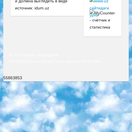
и должна выглядеть в виде
источник: idum.uz
© Все права защищены
РЕСПУБЛИКА УЗБЕКИСТАН МИНИСТРЕРСТВО ДОШКОЛЬНОГО И ШКОЛЬНОГО ОБРАЗОВАНИЯ КОМАНДА в общеобразовательных учреждениях в 2023-2024 учебном году организация и проведение итоговой государственной аттестации обучающихся о Министра дошкольного и школьного образования Республики Узбекистан от 4 марта 2008 года (постановлением Минюста от 20 марта 2008 года № 1778 государственной регистрации) «Итоговое состояние учащихся общего среднего образования на основании положения об утверждении положения об аттестации общего среднего образования выпускной экзамен студентов в образовательных учреждениях в 2023-2024 учебном году В целях организации и прохождения аттестации приказываю: 1. Следующее: перечень предметов, по которым будет проводиться итоговая государственная аттестация и экзамен формы перевода согласно приложению 1; сертификаты международного образца, оценивающие уровень владения иностранными языками перечень согласно приложению 2; 2. Педагогический при специализированных образовательных учреждениях. научно-практический центр квалификации и международной оценки (Д.Давидова) 2024 г. До 25 марта: задания по предметам, по которым будет проводиться итоговая аттестация разработка и утверждение технических условий; итоговая аттестация на основании разработанного предметного задания разработка вопросов по предметам (устно и письменно), экзамен передача; общеобразовательные средние школы и специальные учебные заведения учащиеся выпускных классов школ и интернатов в агентской системе подготовка базы данных экзаменационных материалов и критериев оценки; перевод базы экзаменационных материалов на все языки обучения подать в Республиканский образовательный центр для изготовления; варианты экзаменов на основе разработанных контрольных материалов пусть будут поставлены задачи формирования. 3. Республиканский образовательный центр (Ш.Худайкулов) до 5 апреля 2024 года. до: база данных предоставленных экзаменационных материалов на все языки обучения перевод и экспертиза; для слепых, слабовидящих, глухих, слабослышащих и умственно отсталых детей учащиеся выпускных классов специализированных школ и школ-интернатов база данных экзаменационных материалов на всех преподаваемых языках подготовка критериев оценки; специализированные школы для умственно отсталых детей и технологии для учащихся выпускных классов школ-интернатов разработка соответствующих рекомендаций и критериев проведения ЕГЭ по естествознанию давать задания. 4. Педагогический при специализированных образовательных учреждениях. Научно-практический центр навыков и международной оценки (Д.Давидова), Республика образовательный центр (Худайкулов Ш.) итоговый государственный аттестационный экзамен ориентирован на творческое и логическое мышление при подготовке базы материалов учитывать введение заданий. 5. Следует отметить, что: сертификат государственного образца о знании общеобразовательного предмета и как минимум национальный уровень B1 по предметам на иностранных языках, указанным в Приложении 2. или международно признанный сертификат эквивалентного уровня студенты, изучающие определенный предмет, освобождаются от экзамена; по соответствующим предметам запланирована итоговая государственная аттестация за день до дня, путем жеребьевки Рабочей группой (в письменной форме по предметам, проводимым в форме) из числа сформированных вариантов выбрано 2 варианта; 2 выбранных варианта экзамена анонсированы на официальном сайте министерства и все выпускники по всей стране на основе этих вариантов проводит итоговую государственную аттестацию. 6. Государственное образование учащихся средних общеобразовательных учреждений. знания в соответствии с квалификационными требованиями, которые необходимо приобрести на основании стандартов итоговый (выпускной) контроль для 9 и 11 классов в целях тестирования Экзамены (далее – экзамены) состоят из предметов, перечисленных в приложении 1. будет сделано. 7. Экзамены пройдут с 26 мая по 15 июня 2024 г. (кроме науки физического воспитания). 8. Физическая для учащихся 9 классов общесредних образовательных учреждений. Экзамены по предмету «Образование, квалификация медицина» 1-6 мая 2024 года. сотрудники перевести под присмотр (с отклонениями в физическом или умственном развитии) специализированная школа для детей, школы-интернаты и со сколиозом школы-интернаты санаторного типа для больных детей исключены). 9. Он был слепым, слабовидящим и имел нарушения опорно-двигательного аппарата. экзамены в специализированных школах и интернатах для детей должны проводиться исходя из требований, предъявляемых к общеобразовательным учреждениям (физкультура кроме науки). 10. Специализированная школа для глухих и слабослышащих детей. и экзамены в интернатах и быть реализован в виде письменного теста по математике. 11. Специальность для умственно отсталых детей. Для 9 класса Родной язык и литературное письмо Государственный язык (язык обучения – узбекский). для неклассов) написано Математическое письмо Письменная/устная история Узбекистана Физическое воспитание практично Итоговый контроль Для 11 класса Написание родного языка и литературы (эссе) Математическое письмо Узбекский язык (обучение на узбекском языке) не посещающее общее среднее образование для учреждений)/Образовательное учреждение выбор письменный и устный Иностранный язык письменный/устный Письменная/устная история Узбекистана *По выбору студента:  Химия  Физика  Основы государственного права  География 10 бесплатных образовательных ресурсов - Мы составили подборку онлайн-проектов с интерактивными упражнениями, видеолекциями и статьями. Они помогут вам обрести новые и освежить старые знания бесплатно. 1. «ИНТУИТ» Старейшая образовательная площадка Рунета. Здесь вы найдёте сотни текстовых и видеокурсов на десятки различных тем — от программирования до психологии. Многие курсы подготовлены российскими университетами и крупными международными компаниями вроде Intel и Microsoft. Самостоятельное обучение бесплатное, но желающие могут оплатить услуги персональных наставников. 2. «Смартия» знакомит с актуальными профессиями и подсказывает, как им обучаться. Выбрав заинтересовавшую вас специальность — SMM-специалист, фотограф, веб-дизайнер или другую, — увидите список необходимых для неё умений. Чтобы вы могли освоить их самостоятельно, для каждого умения площадка отображает подборку ссылок на учебные материалы. Хотя «Смартия» ориентируется на русскоязычную аудиторию, часть контента всё же доступна только на английском. 3. «Лекторий Физтеха» Проект Московского физико-технического института (Физтеха). С его помощью вы можете смотреть онлайн серии лекций, записанные на видео в этом вузе. В числе доступных предметов — физика, биология, химия, информационные технологии и другие. К некоторым лекциям администрация ресурса прилагает готовые конспекты, которые можно скачивать в PDF-формате. 4. ITMOcourses Онлайн-площадка Санкт-Петербургского национального исследовательского университета информационных технологий, механики и оптики (ИТМО). Ресурс предоставляет свободный доступ к курсам, разработанным в этом вузе. Каталог материалов разбит на четыре категории: «Оптические системы и технологии», «Приборостроение и робототехника», «Информационные технологии» и «Биотехнологии». Курсы состоят из видеолекций, интерактивных демонстраций и заданий. 5. «КиберЛенинка» Электронная научная библиотека открытого доступа. Каталог площадки регулярно обрастает текстами статей из различных научных изданий. Сгруппированные по журналам и рубрикам публикации можно читать онлайн или скачивать целиком в PDF-формате. Проект нацелен на популяризацию науки за счёт открытого доступа к качественной информации. 6. «ПостНаука» На этом ресурсе публикуют подборки видеолекций, составленные экспертами из разных отраслей и объединённые общими темами. Среди них, к примеру, есть серии «Биоинформатика и геномика», «Культура средневековой Скандинавии» и Cinema Studies о теории кино. Каждая подборка лекций — логически связанная история, рассказанная экспертом от первого лица. Кроме того, на сайте появляются научно-образовательные статьи и тесты на разные темы. 7. «Newочём» Команда проекта «Newочём» отбирает самые интересные тексты из англоязычных СМИ и переводит те из них, за которые голосуют участники сообщества «ВКонтакте». По большей части это научно-популярные статьи. Редакторы придумывают лишь заголовки, в остальном содержание переводов соответствует оригиналам. Полные тексты можно читать прямо в социальной сети. 8. InternetUrok Онлайн-база материалов по основным дисциплинам школьной программы. Информация на сайте структурирована по классам, предметам и темам (урокам). Каждый урок состоит из видеолекций и конспектов. Есть также интерактивные тренажёры и тесты для закрепления пройденного материала. Даже если вы давно окончили школу, возможность повторить программу старших классов всегда может пригодиться. 9. Edutainme Ещё один ресурс об образовании. В отличие от Newtonew, как мне кажется, Edutainme больше ориентируется на представителей индустрии: педагогов, предпринимателей, разработчиков образовательных проектов. Но и любой, кто просто стремится к саморазвитию, найдёт на сайте много полезного и интересного для себя. Например, информацию о новых курсах и образовательных сервисах. 10. Newtonew Онлайн-медиа об образовании и обучении в широком смысле. Авторы Newtonew пишут об инструментах, заведениях, тактиках и стратегиях, которые помогают учить других и получать новые знания самостоятельно. На этой площадке вы найдёте новости, обзоры, аналитические мате
55863853