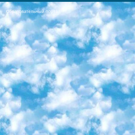
Образовательный портал
РЕСПУБЛИКА УЗБЕКИСТАН МИНИСТРЕРСТВО ДОШКОЛЬНОГО И ШКОЛЬНОГО ОБРАЗОВАНИЯ КОМАНДА в общеобразовательных учреждениях в 2023-2024 учебном году организация и проведение итоговой государственной аттестации обучающихся о Министра дошкольного и школьного образования Республики Узбекистан от 4 марта 2008 года (постановлением Минюста от 20 марта 2008 года № 1778 государственной регистрации) «Итоговое состояние учащихся общего среднего образования на основании положения об утверждении положения об аттестации общего среднего образования выпускной экзамен студентов в образовательных учреждениях в 2023-2024 учебном году В целях организации и прохождения аттестации приказываю: 1. Следующее: перечень предметов, по которым будет проводиться итоговая государственная аттестация и экзамен формы перевода согласно приложению 1; сертификаты международного образца, оценивающие уровень владения иностранными языками перечень согласно приложению 2; 2. Педагогический при специализированных образовательных учреждениях. научно-практический центр квалификации и международной оценки (Д.Давидова) 2024 г. До 25 марта: задания по предметам, по которым будет проводиться итоговая аттестация разработка и утверждение технических условий; итоговая аттестация на основании разработанного предметного задания разработка вопросов по предметам (устно и письменно), экзамен передача; общеобразовательные средние школы и специальные учебные заведения учащиеся выпускных классов школ и интернатов в агентской системе подготовка базы данных экзаменационных материалов и критериев оценки; перевод базы экзаменационных материалов на все языки обучения подать в Республиканский образовательный центр для изготовления; варианты экзаменов на основе разработанных контрольных материалов пусть будут поставлены задачи формирования. 3. Республиканский образовательный центр (Ш.Худайкулов) до 5 апреля 2024 года. до: база данных предоставленных экзаменационных материалов на все языки обучения перевод и экспертиза; для слепых, слабовидящих, глухих, слабослышащих и умственно отсталых детей учащиеся выпускных классов специализированных школ и школ-интернатов база данных экзаменационных материалов на всех преподаваемых языках подготовка критериев оценки; специализированные школы для умственно отсталых детей и технологии для учащихся выпускных классов школ-интернатов разработка соответствующих рекомендаций и критериев проведения ЕГЭ по естествознанию давать задания. 4. Педагогический при специализированных образовательных учреждениях. Научно-практический центр навыков и международной оценки (Д.Давидова), Республика образовательный центр (Худайкулов Ш.) итоговый государственный аттестационный экзамен ориентирован на творческое и логическое мышление при подготовке базы материалов учитывать введение заданий. 5. Следует отметить, что: сертификат государственного образца о знании общеобразовательного предмета и как минимум национальный уровень B1 по предметам на иностранных языках, указанным в Приложении 2. или международно признанный сертификат эквивалентного уровня студенты, изучающие определенный предмет, освобождаются от экзамена; по соответствующим предметам запланирована итоговая государственная аттестация за день до дня, путем жеребьевки Рабочей группой (в письменной форме по предметам, проводимым в форме) из числа сформированных вариантов выбрано 2 варианта; 2 выбранных варианта экзамена анонсированы на официальном сайте министерства и все выпускники по всей стране на основе этих вариантов проводит итоговую государственную аттестацию. 6. Государственное образование учащихся средних общеобразовательных учреждений. знания в соответствии с квалификационными требованиями, которые необходимо приобрести на основании стандартов итоговый (выпускной) контроль для 9 и 11 классов в целях тестирования Экзамены (далее – экзамены) состоят из предметов, перечисленных в приложении 1. будет сделано. 7. Экзамены пройдут с 26 мая по 15 июня 2024 г. (кроме науки физического воспитания). 8. Физическая для учащихся 9 классов общесредних образовательных учреждений. Экзамены по предмету «Образование, квалификация медицина» 1-6 мая 2024 года. сотрудники перевести под присмотр (с отклонениями в физическом или умственном развитии) специализированная школа для детей, школы-интернаты и со сколиозом школы-интернаты санаторного типа для больных детей исключены). 9. Он был слепым, слабовидящим и имел нарушения опорно-двигательного аппарата. экзамены в специализированных школах и интернатах для детей должны проводиться исходя из требований, предъявляемых к общеобразовательным учреждениям (физкультура кроме науки). 10. Специализированная школа для глухих и слабослышащих детей. и экзамены в интернатах и быть реализован в виде письменного теста по математике. 11. Специальность для умственно отсталых детей. Для 9 класса Родной язык и литературное письмо Государственный язык (язык обучения – узбекский). для неклассов) написано Математическое письмо Письменная/устная история Узбекистана Физическое воспитание практично Итоговый контроль Для 11 класса Написание родного языка и литературы (эссе) Математическое письмо Узбекский язык (обучение на узбекском языке) не посещающее общее среднее образование для учреждений)/Образовательное учреждение выбор письменный и устный Иностранный язык письменный/устный Письменная/устная история Узбекистана *По выбору студента:  Химия  Физика  Основы государственного права  География 10 бесплатных образовательных ресурсов - Мы составили подборку онлайн-проектов с интерактивными упражнениями, видеолекциями и статьями. Они помогут вам обрести новые и освежить старые знания бесплатно. 1. «ИНТУИТ» Старейшая образовательная площадка Рунета. Здесь вы найдёте сотни текстовых и видеокурсов на десятки различных тем — от программирования до психологии. Многие курсы подготовлены российскими университетами и крупными международными компаниями вроде Intel и Microsoft. Самостоятельное обучение бесплатное, но желающие могут оплатить услуги персональных наставников. 2. «Смартия» знакомит с актуальными профессиями и подсказывает, как им обучаться. Выбрав заинтересовавшую вас специальность — SMM-специалист, фотограф, веб-дизайнер или другую, — увидите список необходимых для неё умений. Чтобы вы могли освоить их самостоятельно, для каждого умения площадка отображает подборку ссылок на учебные материалы. Хотя «Смартия» ориентируется на русскоязычную аудиторию, часть контента всё же доступна только на английском. 3. «Лекторий Физтеха» Проект Московского физико-технического института (Физтеха). С его помощью вы можете смотреть онлайн серии лекций, записанные на видео в этом вузе. В числе доступных предметов — физика, биология, химия, информационные технологии и другие. К некоторым лекциям администрация ресурса прилагает готовые конспекты, которые можно скачивать в PDF-формате. 4. ITMOcourses Онлайн-площадка Санкт-Петербургского национального исследовательского университета информационных технологий, механики и оптики (ИТМО). Ресурс предоставляет свободный доступ к курсам, разработанным в этом вузе. Каталог материалов разбит на четыре категории: «Оптические системы и технологии», «Приборостроение и робототехника», «Информационные технологии» и «Биотехнологии». Курсы состоят из видеолекций, интерактивных демонстраций и заданий. 5. «КиберЛенинка» Электронная научная библиотека открытого доступа. Каталог площадки регулярно обрастает текстами статей из различных научных изданий. Сгруппированные по журналам и рубрикам публикации можно читать онлайн или скачивать целиком в PDF-формате. Проект нацелен на популяризацию науки за счёт открытого доступа к качественной информации. 6. «ПостНаука» На этом ресурсе публикуют подборки видеолекций, составленные экспертами из разных отраслей и объединённые общими темами. Среди них, к примеру, есть серии «Биоинформатика и геномика», «Культура средневековой Скандинавии» и Cinema Studies о теории кино. Каждая подборка лекций — логически связанная история, рассказанная экспертом от первого лица. Кроме того, на сайте появляются научно-образовательные статьи и тесты на разные темы. 7. «Newочём» Команда проекта «Newочём» отбирает самые интересные тексты из англоязычных СМИ и переводит те из них, за которые голосуют участники сообщества «ВКонтакте». По большей части это научно-популярные статьи. Редакторы придумывают лишь заголовки, в остальном содержание переводов соответствует оригиналам. Полные тексты можно читать прямо в социальной сети. 8. InternetUrok Онлайн-база материалов по основным дисциплинам школьной программы. Информация на сайте структурирована по классам, предметам и темам (урокам). Каждый урок состоит из видеолекций и конспектов. Есть также интерактивные тренажёры и тесты для закрепления пройденного материала. Даже если вы давно окончили школу, возможность повторить программу старших классов всегда может пригодиться. 9. Edutainme Ещё один ресурс об образовании. В отличие от Newtonew, как мне кажется, Edutainme больше ориентируется на представителей индустрии: педагогов, предпринимателей, разработчиков образовательных проектов. Но и любой, кто просто стремится к саморазвитию, найдёт на сайте много полезного и интересного для себя. Например, информацию о новых курсах и образовательных сервисах. 10. Newtonew Онлайн-медиа об образовании и обучении в широком смысле. Авторы Newtonew пишут об инструментах, заведениях, тактиках и стратегиях, которые помогают учить других и получать новые знания самостоятельно. На этой площадке вы найдёте новости, обзоры, аналитические мат