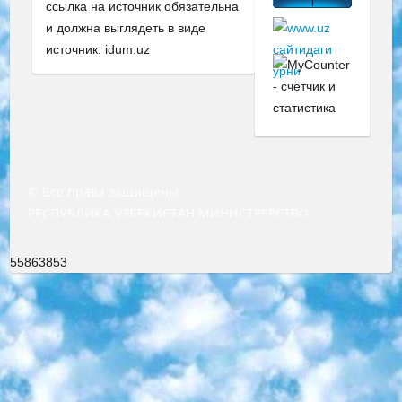
ссылка на источник обязательна
и должна выглядеть в виде
источник: idum.uz
© Все права защищены
РЕСПУБЛИКА УЗБЕКИСТАН МИНИСТРЕРСТВО ДОШКОЛЬНОГО И ШКОЛЬНОГО ОБРАЗОВАНИЯ КОМАНДА в общеобразовательных учреждениях в 2023-2024 учебном году организация и проведение итоговой государственной аттестации обучающихся о Министра дошкольного и школьного образования Республики Узбекистан от 4 марта 2008 года (постановлением Минюста от 20 марта 2008 года № 1778 государственной регистрации) «Итоговое состояние учащихся общего среднего образования на основании положения об утверждении положения об аттестации общего среднего образования выпускной экзамен студентов в образовательных учреждениях в 2023-2024 учебном году В целях организации и прохождения аттестации приказываю: 1. Следующее: перечень предметов, по которым будет проводиться итоговая государственная аттестация и экзамен формы перевода согласно приложению 1; сертификаты международного образца, оценивающие уровень владения иностранными языками перечень согласно приложению 2; 2. Педагогический при специализированных образовательных учреждениях. научно-практический центр квалификации и международной оценки (Д.Давидова) 2024 г. До 25 марта: задания по предметам, по которым будет проводиться итоговая аттестация разработка и утверждение технических условий; итоговая аттестация на основании разработанного предметного задания разработка вопросов по предметам (устно и письменно), экзамен передача; общеобразовательные средние школы и специальные учебные заведения учащиеся выпускных классов школ и интернатов в агентской системе подготовка базы данных экзаменационных материалов и критериев оценки; перевод базы экзаменационных материалов на все языки обучения подать в Республиканский образовательный центр для изготовления; варианты экзаменов на основе разработанных контрольных материалов пусть будут поставлены задачи формирования. 3. Республиканский образовательный центр (Ш.Худайкулов) до 5 апреля 2024 года. до: база данных предоставленных экзаменационных материалов на все языки обучения перевод и экспертиза; для слепых, слабовидящих, глухих, слабослышащих и умственно отсталых детей учащиеся выпускных классов специализированных школ и школ-интернатов база данных экзаменационных материалов на всех преподаваемых языках подготовка критериев оценки; специализированные школы для умственно отсталых детей и технологии для учащихся выпускных классов школ-интернатов разработка соответствующих рекомендаций и критериев проведения ЕГЭ по естествознанию давать задания. 4. Педагогический при специализированных образовательных учреждениях. Научно-практический центр навыков и международной оценки (Д.Давидова), Республика образовательный центр (Худайкулов Ш.) итоговый государственный аттестационный экзамен ориентирован на творческое и логическое мышление при подготовке базы материалов учитывать введение заданий. 5. Следует отметить, что: сертификат государственного образца о знании общеобразовательного предмета и как минимум национальный уровень B1 по предметам на иностранных языках, указанным в Приложении 2. или международно признанный сертификат эквивалентного уровня студенты, изучающие определенный предмет, освобождаются от экзамена; по соответствующим предметам запланирована итоговая государственная аттестация за день до дня, путем жеребьевки Рабочей группой (в письменной форме по предметам, проводимым в форме) из числа сформированных вариантов выбрано 2 варианта; 2 выбранных варианта экзамена анонсированы на официальном сайте министерства и все выпускники по всей стране на основе этих вариантов проводит итоговую государственную аттестацию. 6. Государственное образование учащихся средних общеобразовательных учреждений. знания в соответствии с квалификационными требованиями, которые необходимо приобрести на основании стандартов итоговый (выпускной) контроль для 9 и 11 классов в целях тестирования Экзамены (далее – экзамены) состоят из предметов, перечисленных в приложении 1. будет сделано. 7. Экзамены пройдут с 26 мая по 15 июня 2024 г. (кроме науки физического воспитания). 8. Физическая для учащихся 9 классов общесредних образовательных учреждений. Экзамены по предмету «Образование, квалификация медицина» 1-6 мая 2024 года. сотрудники перевести под присмотр (с отклонениями в физическом или умственном развитии) специализированная школа для детей, школы-интернаты и со сколиозом школы-интернаты санаторного типа для больных детей исключены). 9. Он был слепым, слабовидящим и имел нарушения опорно-двигательного аппарата. экзамены в специализированных школах и интернатах для детей должны проводиться исходя из требований, предъявляемых к общеобразовательным учреждениям (физкультура кроме науки). 10. Специализированная школа для глухих и слабослышащих детей. и экзамены в интернатах и быть реализован в виде письменного теста по математике. 11. Специальность для умственно отсталых детей. Для 9 класса Родной язык и литературное письмо Государственный язык (язык обучения – узбекский). для неклассов) написано Математическое письмо Письменная/устная история Узбекистана Физическое воспитание практично Итоговый контроль Для 11 класса Написание родного языка и литературы (эссе) Математическое письмо Узбекский язык (обучение на узбекском языке) не посещающее общее среднее образование для учреждений)/Образовательное учреждение выбор письменный и устный Иностранный язык письменный/устный Письменная/устная история Узбекистана *По выбору студента:  Химия  Физика  Основы государственного права  География 10 бесплатных образовательных ресурсов - Мы составили подборку онлайн-проектов с интерактивными упражнениями, видеолекциями и статьями. Они помогут вам обрести новые и освежить старые знания бесплатно. 1. «ИНТУИТ» Старейшая образовательная площадка Рунета. Здесь вы найдёте сотни текстовых и видеокурсов на десятки различных тем — от программирования до психологии. Многие курсы подготовлены российскими университетами и крупными международными компаниями вроде Intel и Microsoft. Самостоятельное обучение бесплатное, но желающие могут оплатить услуги персональных наставников. 2. «Смартия» знакомит с актуальными профессиями и подсказывает, как им обучаться. Выбрав заинтересовавшую вас специальность — SMM-специалист, фотограф, веб-дизайнер или другую, — увидите список необходимых для неё умений. Чтобы вы могли освоить их самостоятельно, для каждого умения площадка отображает подборку ссылок на учебные материалы. Хотя «Смартия» ориентируется на русскоязычную аудиторию, часть контента всё же доступна только на английском. 3. «Лекторий Физтеха» Проект Московского физико-технического института (Физтеха). С его помощью вы можете смотреть онлайн серии лекций, записанные на видео в этом вузе. В числе доступных предметов — физика, биология, химия, информационные технологии и другие. К некоторым лекциям администрация ресурса прилагает готовые конспекты, которые можно скачивать в PDF-формате. 4. ITMOcourses Онлайн-площадка Санкт-Петербургского национального исследовательского университета информационных технологий, механики и оптики (ИТМО). Ресурс предоставляет свободный доступ к курсам, разработанным в этом вузе. Каталог материалов разбит на четыре категории: «Оптические системы и технологии», «Приборостроение и робототехника», «Информационные технологии» и «Биотехнологии». Курсы состоят из видеолекций, интерактивных демонстраций и заданий. 5. «КиберЛенинка» Электронная научная библиотека открытого доступа. Каталог площадки регулярно обрастает текстами статей из различных научных изданий. Сгруппированные по журналам и рубрикам публикации можно читать онлайн или скачивать целиком в PDF-формате. Проект нацелен на популяризацию науки за счёт открытого доступа к качественной информации. 6. «ПостНаука» На этом ресурсе публикуют подборки видеолекций, составленные экспертами из разных отраслей и объединённые общими темами. Среди них, к примеру, есть серии «Биоинформатика и геномика», «Культура средневековой Скандинавии» и Cinema Studies о теории кино. Каждая подборка лекций — логически связанная история, рассказанная экспертом от первого лица. Кроме того, на сайте появляются научно-образовательные статьи и тесты на разные темы. 7. «Newочём» Команда проекта «Newочём» отбирает самые интересные тексты из англоязычных СМИ и переводит те из них, за которые голосуют участники сообщества «ВКонтакте». По большей части это научно-популярные статьи. Редакторы придумывают лишь заголовки, в остальном содержание переводов соответствует оригиналам. Полные тексты можно читать прямо в социальной сети. 8. InternetUrok Онлайн-база материалов по основным дисциплинам школьной программы. Информация на сайте структурирована по классам, предметам и темам (урокам). Каждый урок состоит из видеолекций и конспектов. Есть также интерактивные тренажёры и тесты для закрепления пройденного материала. Даже если вы давно окончили школу, возможность повторить программу старших классов всегда может пригодиться. 9. Edutainme Ещё один ресурс об образовании. В отличие от Newtonew, как мне кажется, Edutainme больше ориентируется на представителей индустрии: педагогов, предпринимателей, разработчиков образовательных проектов. Но и любой, кто просто стремится к саморазвитию, найдёт на сайте много полезного и интересного для себя. Например, информацию о новых курсах и образовательных сервисах. 10. Newtonew Онлайн-медиа об образовании и обучении в широком смысле. Авторы Newtonew пишут об инструментах, заведениях, тактиках и стратегиях, которые помогают учить других и получать новые знания самостоятельно. На этой площадке вы найдёте новости, обзоры, аналитические мате
55863853