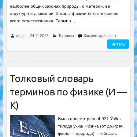
наиболее общих законах природы, о материи, её
структуре и движении. Законы физики лежат в основе
всего естествознания. Термин…
admin
24.11.2023
Термины
Комментариев нет
Читать
Толковый словарь
терминов по физике (И —
К)
Было просмотрено 4 921 Ўзбек
тилида ўқиш Фи́зика (от др.-греч.
φύσις — природа) — область