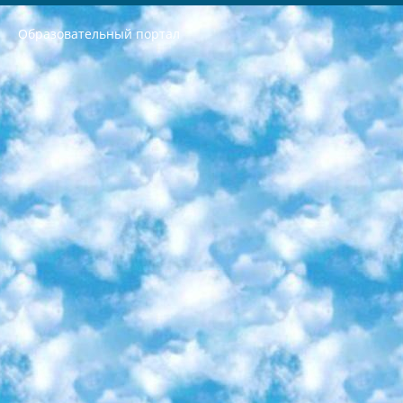
Образовательный портал
РЕСПУБЛИКА УЗБЕКИСТАН МИНИСТРЕРСТВО ДОШКОЛЬНОГО И ШКОЛЬНОГО ОБРАЗОВАНИЯ КОМАНДА в общеобразовательных учреждениях в 2023-2024 учебном году организация и проведение итоговой государственной аттестации обучающихся о Министра дошкольного и школьного образования Республики Узбекистан от 4 марта 2008 года (постановлением Минюста от 20 марта 2008 года № 1778 государственной регистрации) «Итоговое состояние учащихся общего среднего образования на основании положения об утверждении положения об аттестации общего среднего образования выпускной экзамен студентов в образовательных учреждениях в 2023-2024 учебном году В целях организации и прохождения аттестации приказываю: 1. Следующее: перечень предметов, по которым будет проводиться итоговая государственная аттестация и экзамен формы перевода согласно приложению 1; сертификаты международного образца, оценивающие уровень владения иностранными языками перечень согласно приложению 2; 2. Педагогический при специализированных образовательных учреждениях. научно-практический центр квалификации и международной оценки (Д.Давидова) 2024 г. До 25 марта: задания по предметам, по которым будет проводиться итоговая аттестация разработка и утверждение технических условий; итоговая аттестация на основании разработанного предметного задания разработка вопросов по предметам (устно и письменно), экзамен передача; общеобразовательные средние школы и специальные учебные заведения учащиеся выпускных классов школ и интернатов в агентской системе подготовка базы данных экзаменационных материалов и критериев оценки; перевод базы экзаменационных материалов на все языки обучения подать в Республиканский образовательный центр для изготовления; варианты экзаменов на основе разработанных контрольных материалов пусть будут поставлены задачи формирования. 3. Республиканский образовательный центр (Ш.Худайкулов) до 5 апреля 2024 года. до: база данных предоставленных экзаменационных материалов на все языки обучения перевод и экспертиза; для слепых, слабовидящих, глухих, слабослышащих и умственно отсталых детей учащиеся выпускных классов специализированных школ и школ-интернатов база данных экзаменационных материалов на всех преподаваемых языках подготовка критериев оценки; специализированные школы для умственно отсталых детей и технологии для учащихся выпускных классов школ-интернатов разработка соответствующих рекомендаций и критериев проведения ЕГЭ по естествознанию давать задания. 4. Педагогический при специализированных образовательных учреждениях. Научно-практический центр навыков и международной оценки (Д.Давидова), Республика образовательный центр (Худайкулов Ш.) итоговый государственный аттестационный экзамен ориентирован на творческое и логическое мышление при подготовке базы материалов учитывать введение заданий. 5. Следует отметить, что: сертификат государственного образца о знании общеобразовательного предмета и как минимум национальный уровень B1 по предметам на иностранных языках, указанным в Приложении 2. или международно признанный сертификат эквивалентного уровня студенты, изучающие определенный предмет, освобождаются от экзамена; по соответствующим предметам запланирована итоговая государственная аттестация за день до дня, путем жеребьевки Рабочей группой (в письменной форме по предметам, проводимым в форме) из числа сформированных вариантов выбрано 2 варианта; 2 выбранных варианта экзамена анонсированы на официальном сайте министерства и все выпускники по всей стране на основе этих вариантов проводит итоговую государственную аттестацию. 6. Государственное образование учащихся средних общеобразовательных учреждений. знания в соответствии с квалификационными требованиями, которые необходимо приобрести на основании стандартов итоговый (выпускной) контроль для 9 и 11 классов в целях тестирования Экзамены (далее – экзамены) состоят из предметов, перечисленных в приложении 1. будет сделано. 7. Экзамены пройдут с 26 мая по 15 июня 2024 г. (кроме науки физического воспитания). 8. Физическая для учащихся 9 классов общесредних образовательных учреждений. Экзамены по предмету «Образование, квалификация медицина» 1-6 мая 2024 года. сотрудники перевести под присмотр (с отклонениями в физическом или умственном развитии) специализированная школа для детей, школы-интернаты и со сколиозом школы-интернаты санаторного типа для больных детей исключены). 9. Он был слепым, слабовидящим и имел нарушения опорно-двигательного аппарата. экзамены в специализированных школах и интернатах для детей должны проводиться исходя из требований, предъявляемых к общеобразовательным учреждениям (физкультура кроме науки). 10. Специализированная школа для глухих и слабослышащих детей. и экзамены в интернатах и быть реализован в виде письменного теста по математике. 11. Специальность для умственно отсталых детей. Для 9 класса Родной язык и литературное письмо Государственный язык (язык обучения – узбекский). для неклассов) написано Математическое письмо Письменная/устная история Узбекистана Физическое воспитание практично Итоговый контроль Для 11 класса Написание родного языка и литературы (эссе) Математическое письмо Узбекский язык (обучение на узбекском языке) не посещающее общее среднее образование для учреждений)/Образовательное учреждение выбор письменный и устный Иностранный язык письменный/устный Письменная/устная история Узбекистана *По выбору студента:  Химия  Физика  Основы государственного права  География 10 бесплатных образовательных ресурсов - Мы составили подборку онлайн-проектов с интерактивными упражнениями, видеолекциями и статьями. Они помогут вам обрести новые и освежить старые знания бесплатно. 1. «ИНТУИТ» Старейшая образовательная площадка Рунета. Здесь вы найдёте сотни текстовых и видеокурсов на десятки различных тем — от программирования до психологии. Многие курсы подготовлены российскими университетами и крупными международными компаниями вроде Intel и Microsoft. Самостоятельное обучение бесплатное, но желающие могут оплатить услуги персональных наставников. 2. «Смартия» знакомит с актуальными профессиями и подсказывает, как им обучаться. Выбрав заинтересовавшую вас специальность — SMM-специалист, фотограф, веб-дизайнер или другую, — увидите список необходимых для неё умений. Чтобы вы могли освоить их самостоятельно, для каждого умения площадка отображает подборку ссылок на учебные материалы. Хотя «Смартия» ориентируется на русскоязычную аудиторию, часть контента всё же доступна только на английском. 3. «Лекторий Физтеха» Проект Московского физико-технического института (Физтеха). С его помощью вы можете смотреть онлайн серии лекций, записанные на видео в этом вузе. В числе доступных предметов — физика, биология, химия, информационные технологии и другие. К некоторым лекциям администрация ресурса прилагает готовые конспекты, которые можно скачивать в PDF-формате. 4. ITMOcourses Онлайн-площадка Санкт-Петербургского национального исследовательского университета информационных технологий, механики и оптики (ИТМО). Ресурс предоставляет свободный доступ к курсам, разработанным в этом вузе. Каталог материалов разбит на четыре категории: «Оптические системы и технологии», «Приборостроение и робототехника», «Информационные технологии» и «Биотехнологии». Курсы состоят из видеолекций, интерактивных демонстраций и заданий. 5. «КиберЛенинка» Электронная научная библиотека открытого доступа. Каталог площадки регулярно обрастает текстами статей из различных научных изданий. Сгруппированные по журналам и рубрикам публикации можно читать онлайн или скачивать целиком в PDF-формате. Проект нацелен на популяризацию науки за счёт открытого доступа к качественной информации. 6. «ПостНаука» На этом ресурсе публикуют подборки видеолекций, составленные экспертами из разных отраслей и объединённые общими темами. Среди них, к примеру, есть серии «Биоинформатика и геномика», «Культура средневековой Скандинавии» и Cinema Studies о теории кино. Каждая подборка лекций — логически связанная история, рассказанная экспертом от первого лица. Кроме того, на сайте появляются научно-образовательные статьи и тесты на разные темы. 7. «Newочём» Команда проекта «Newочём» отбирает самые интересные тексты из англоязычных СМИ и переводит те из них, за которые голосуют участники сообщества «ВКонтакте». По большей части это научно-популярные статьи. Редакторы придумывают лишь заголовки, в остальном содержание переводов соответствует оригиналам. Полные тексты можно читать прямо в социальной сети. 8. InternetUrok Онлайн-база материалов по основным дисциплинам школьной программы. Информация на сайте структурирована по классам, предметам и темам (урокам). Каждый урок состоит из видеолекций и конспектов. Есть также интерактивные тренажёры и тесты для закрепления пройденного материала. Даже если вы давно окончили школу, возможность повторить программу старших классов всегда может пригодиться. 9. Edutainme Ещё один ресурс об образовании. В отличие от Newtonew, как мне кажется, Edutainme больше ориентируется на представителей индустрии: педагогов, предпринимателей, разработчиков образовательных проектов. Но и любой, кто просто стремится к саморазвитию, найдёт на сайте много полезного и интересного для себя. Например, информацию о новых курсах и образовательных сервисах. 10. Newtonew Онлайн-медиа об образовании и обучении в широком смысле. Авторы Newtonew пишут об инструментах, заведениях, тактиках и стратегиях, которые помогают учить других и получать новые знания самостоятельно. На этой площадке вы найдёте новости, обзоры, аналитические мат