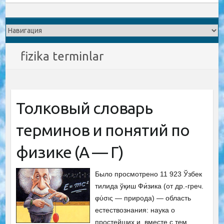
fizika terminlar
Толковый словарь
терминов и понятий по
физике (А — Г)
Было просмотрено 11 923 Ўзбек
тилида ўқиш Фи́зика (от др.-греч.
φύσις — природа) — область
естествознания: наука о
простейших и, вместе с тем,