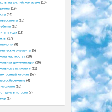
ексты на английском языке
(10)
ермины
(19)
есты
(44)
ниверситеты
(15)
чебники
(18)
читель года
(11)
акты
(17)
илология
(9)
имические элементы
(5)
кола мастерства
(18)
кольная документация
(26)
кольному психологу
(11)
лектронный журнал
(57)
нергосбережение
(4)
тимология
(16)
от день в истории
(7)
мор
(1)