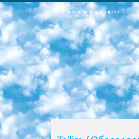
Образовательный портал
РЕСПУБЛИКА УЗБЕКИСТАН МИНИСТРЕРСТВО ДОШКОЛЬНОГО И ШКОЛЬНОГО ОБРАЗОВАНИЯ КОМАНДА в общеобразовательных учреждениях в 2023-2024 учебном году организация и проведение итоговой государственной аттестации обучающихся о Министра дошкольного и школьного образования Республики Узбекистан от 4 марта 2008 года (постановлением Минюста от 20 марта 2008 года № 1778 государственной регистрации) «Итоговое состояние учащихся общего среднего образования на основании положения об утверждении положения об аттестации общего среднего образования выпускной экзамен студентов в образовательных учреждениях в 2023-2024 учебном году В целях организации и прохождения аттестации приказываю: 1. Следующее: перечень предметов, по которым будет проводиться итоговая государственная аттестация и экзамен формы перевода согласно приложению 1; сертификаты международного образца, оценивающие уровень владения иностранными языками перечень согласно приложению 2; 2. Педагогический при специализированных образовательных учреждениях. научно-практический центр квалификации и международной оценки (Д.Давидова) 2024 г. До 25 марта: задания по предметам, по которым будет проводиться итоговая аттестация разработка и утверждение технических условий; итоговая аттестация на основании разработанного предметного задания разработка вопросов по предметам (устно и письменно), экзамен передача; общеобразовательные средние школы и специальные учебные заведения учащиеся выпускных классов школ и интернатов в агентской системе подготовка базы данных экзаменационных материалов и критериев оценки; перевод базы экзаменационных материалов на все языки обучения подать в Республиканский образовательный центр для изготовления; варианты экзаменов на основе разработанных контрольных материалов пусть будут поставлены задачи формирования. 3. Республиканский образовательный центр (Ш.Худайкулов) до 5 апреля 2024 года. до: база данных предоставленных экзаменационных материалов на все языки обучения перевод и экспертиза; для слепых, слабовидящих, глухих, слабослышащих и умственно отсталых детей учащиеся выпускных классов специализированных школ и школ-интернатов база данных экзаменационных материалов на всех преподаваемых языках подготовка критериев оценки; специализированные школы для умственно отсталых детей и технологии для учащихся выпускных классов школ-интернатов разработка соответствующих рекомендаций и критериев проведения ЕГЭ по естествознанию давать задания. 4. Педагогический при специализированных образовательных учреждениях. Научно-практический центр навыков и международной оценки (Д.Давидова), Республи