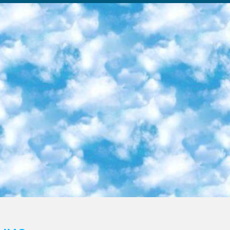
ка образовательный центр (Худайкулов Ш.) итоговый государственный аттестационный экзамен ориентирован на творческое и логическое мышление при подготовке базы материалов учитывать введение заданий. 5. Следует отметить, что: сертификат государственного образца о знании общеобразовательного предмета и как минимум национальный уровень B1 по предметам на иностранных языках, указанным в Приложении 2. или международно признанный сертификат эквивалентного уровня студенты, изучающие определенный предмет, освобождаются от экзамена; по соответствующим предметам запланирована итоговая государственная аттестация за день до дня, путем жеребьевки Рабочей группой (в письменной форме по предметам, проводимым в форме) из числа сформированных вариантов выбрано 2 варианта; 2 выбранных варианта экзамена анонсированы на официальном сайте министерства и все выпускники по всей стране на основе этих вариантов проводит итоговую государственную аттестацию. 6. Государственное образование учащихся средних общеобразовательных учреждений. знания в соответствии с квалификационными требованиями, которые необходимо приобрести на основании стандартов итоговый (выпускной) контроль для 9 и 11 классов в целях тестирования Экзамены (далее – экзамены) состоят из предметов, перечисленных в приложении 1. будет сделано. 7. Экзамены пройдут с 26 мая по 15 июня 2024 г. (кроме науки физического воспитания). 8. Физическая для учащихся 9 классов общесредних образовательных учреждений. Экзамены по предмету «Образование, квалификация медицина» 1-6 мая 2024 года. сотрудники перевести под присмотр (с отклонениями в физическом или умственном развитии) специализированная школа для детей, школы-интернаты и со сколиозом школы-интернаты санаторного типа для больных детей исключены). 9. Он был слепым, слабовидящим и имел нарушения опорно-двигательного аппарата. экзамены в специализированных школах и интернатах для детей должны проводиться исходя из требований, предъявляемых к общеобразовательным учреждениям (физкультура кроме науки). 10. Специализированная школа для глухих и слабослышащих детей. и экзамены в интернатах и быть реализован в виде письменного теста по математике. 11. Специальность для умственно отсталых детей. Для 9 класса Родной язык и литературное письмо Государственный язык (язык обучения – узбекский). для неклассов) написано Математическое письмо Письменная/устная история Узбекистана Физическое воспитание практично Итоговый контроль Для 11 класса Написание родного языка и литературы (эссе) Математическое письмо Узбекский язык (обучение на узбекском языке) не посещающее общее среднее образование для учреждений)/Образовательное учреждение выбор письменный и устный Иностранный язык письменный/устный Письменная/устная история Узбекистана *По выбору студента:  Химия  Физика  Основы государственного права  География 10 бесплатных образовательных ресурсов - Мы составили подборку онлайн-проектов с интерактивными упражнениями, видеолекциями и статьями. Они помогут вам обрести новые и освежить старые знания бесплатно. 1. «ИНТУИТ» Старейшая образовательная площадка Рунета. Здесь вы найдёте сотни текстовых и видеокурсов на десятки различных тем — от программирования до психологии. Многие курсы подготовлены российскими университетами и крупными международными компаниями вроде Intel и Microsoft. Самостоятельное обучение бесплатное, но желающие могут оплатить услуги персональных наставников. 2. «Смартия» знакомит с актуальными профессиями и подсказывает, как им обучаться. Выбрав заинтересовавшую вас специальность — SMM-специалист, фотограф, веб-дизайнер или другую, — увидите список необходимых для неё умений. Чтобы вы могли освоить их самостоятельно, для каждого умения площадка отображает подборку ссылок на учебные материалы. Хотя «Смартия» ориентируется на русскоязычную аудиторию, часть контента всё же доступна только на английском. 3. «Лекторий Физтеха» Проект Московского физико-технического института (Физтеха). С его помощью вы можете смотреть онлайн серии лекций, записанные на видео в этом вузе. В числе доступных предметов — физика, биология, химия, информационные технологии и другие. К некоторым лекциям администрация ресурса прилагает готовые конспекты, которые можно скачивать в PDF-формате. 4. ITMOcourses Онлайн-площадка Санкт-Петербургского национального исследовательского университета информационных технологий, механики и оптики (ИТМО). Ресурс предоставляет свободный доступ к курсам, разработанным в этом вузе. Каталог материалов разбит на четыре категории: «Оптические системы и технологии», «Приборостроение и робототехника», «Информационные технологии» и «Биотехнологии». Курсы состоят из видеолекций, интерактивных демонстраций и заданий. 5. «КиберЛенинка» Электронная научная библиот