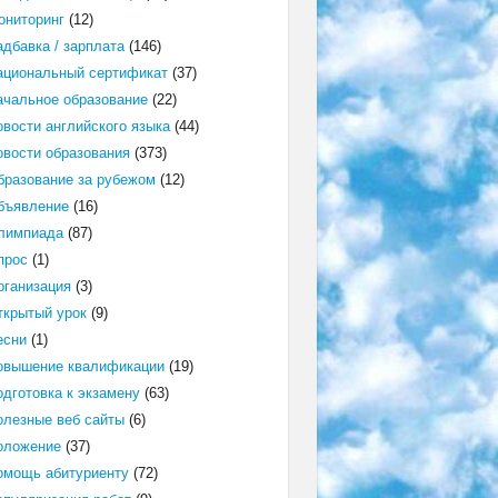
ониторинг
(12)
адбавка / зарплата
(146)
ациональный сертификат
(37)
ачальное образование
(22)
овости английского языка
(44)
овости образования
(373)
бразование за рубежом
(12)
бъявление
(16)
лимпиада
(87)
прос
(1)
рганизация
(3)
ткрытый урок
(9)
есни
(1)
овышение квалификации
(19)
одготовка к экзамену
(63)
олезные веб сайты
(6)
оложение
(37)
омощь абитуриенту
(72)