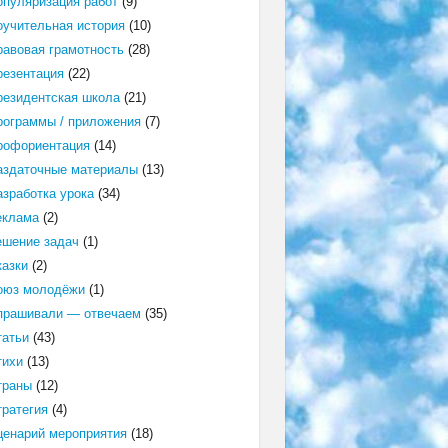
опуляризация работ
(9)
оучительная история
(10)
равовая грамотность
(28)
резентация
(22)
резидентская школа
(21)
рограммы / приложения
(7)
рофориентация
(14)
аздаточные материалы
(13)
азработка урока
(34)
еклама
(2)
ешение задач
(1)
казки
(2)
оюз молодёжи
(1)
прашивали — отвечаем
(35)
татьи
(43)
тихи
(13)
траны
(12)
тратегия
(4)
ценарий мероприятия
(18)