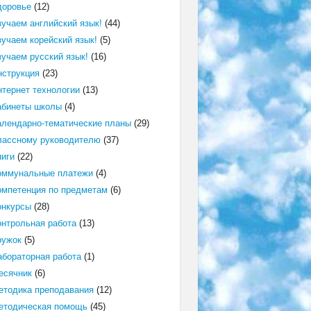
доровье
(12)
зучаем английский язык!
(44)
зучаем корейский язык!
(5)
зучаем русский язык!
(16)
нструкция
(23)
нтернет технологии
(13)
абинеты школы
(4)
алендарно-тематические планы
(29)
лассному руководителю
(37)
ниги
(22)
оммунальные платежи
(4)
омпетенция по предметам
(6)
онкурсы
(28)
онтрольная работа
(13)
ружок
(5)
абораторная работа
(1)
есячник
(6)
етодика преподавания
(12)
етодическая помощь
(45)