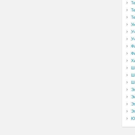
Т
Т
Т
У
У
У
Ф
Ф
Х
Ш
Ш
Ш
Э
Э
Э
Эт
Ю