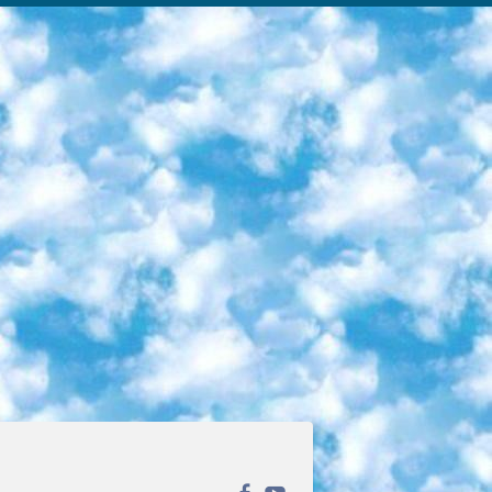
ека открытого доступа. Каталог площадки регулярно обрастает текстами статей из различных научных изданий. Сгруппированные по журналам и рубрикам публикации можно читать онлайн или скачивать целиком в PDF-формате. Проект нацелен на популяризацию науки за счёт открытого доступа к качественной информации. 6. «ПостНаука» На этом ресурсе публикуют подборки видеолекций, составленные экспертами из разных отраслей и объединённые общими темами. Среди них, к примеру, есть серии «Биоинформатика и геномика», «Культура средневековой Скандинавии» и Cinema Studies о теории кино. Каждая подборка лекций — логически связанная история, рассказанная экспертом от первого лица. Кроме того, на сайте появляются научно-образовательные статьи и тесты на разные темы. 7. «Newочём» Команда проекта «Newочём» отбирает самые интересные тексты из англоязычных СМИ и переводит те из них, за которые голосуют участники сообщества «ВКонтакте». По большей части это научно-популярные статьи. Редакторы придумывают лишь заголовки, в остальном содержание переводов соответствует оригиналам. Полные тексты можно читать прямо в социальной сети. 8. InternetUrok Онлайн-база материалов по основным дисциплинам школьной программы. Информация на сайте структурирована по классам, предметам и темам (урокам). Каждый урок состоит из видеолекций и конспектов. Есть также интерактивные тренажёры и тесты для закрепления пройденного материала. Даже если вы давно окончили школу, возможность повторить программу старших классов всегда может пригодиться. 9. Edutainme Ещё один ресурс об образовании. В отличие от Newtonew, как мне кажется, Edutainme больше ориентируется на представителей индустрии: педагогов, предпринимателей, разработчиков образовательных проектов. Но и любой, кто просто стремится к саморазвитию, найдёт на сайте много полезного и интересного для себя. Например, информацию о новых курсах и образовательных сервисах. 10. Newtonew Онлайн-медиа об образовании и обучении в широком смысле. Авторы Newtonew пишут об инструментах, заведениях, тактиках и стратегиях, которые помогают учить других и получать новые знания самостоятельно. На этой площадке вы найдёте новости, обзоры, аналитические мат