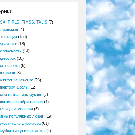
брики
ISA, PIRLS, TIMSS, TALIS
(7)
строномия
(4)
ттестация
(156)
удиокнига
(18)
езопасность
(14)
идеоурок
(38)
иды спорта
(9)
икторина
(3)
оспитание ребёнка
(23)
иректору школы
(12)
олжностная инструкция
(7)
ошкольное образование
(4)
диницы измерения
(5)
изнь популярных людей
(19)
аместителю директора
(61)
арубежные университеты
(4)