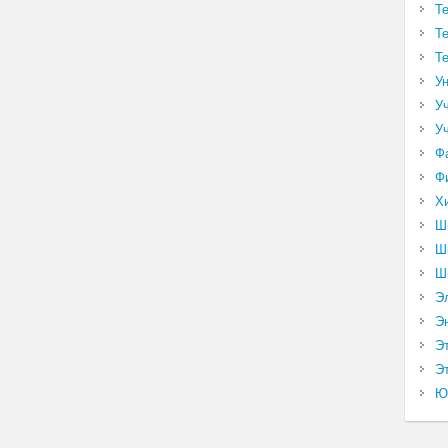
Т
Т
Т
У
У
У
Ф
Ф
Х
Ш
Ш
Ш
Э
Э
Э
Эт
Ю