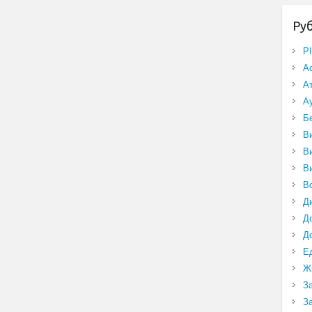
Ру
P
А
А
А
Б
В
В
В
В
Д
Д
Д
Е
Ж
З
З