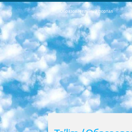
Образовательный портал
РЕСПУБЛИКА УЗБЕКИСТАН МИНИСТРЕРСТВО ДОШКОЛЬНОГО И ШКОЛЬНОГО ОБРАЗОВАНИЯ КОМАНДА в общеобразовательных учреждениях в 2023-2024 учебном году организация и проведение итоговой государственной аттестации обучающихся о Министра дошкольного и школьного образования Республики Узбекистан от 4 марта 2008 года (постановлением Минюста от 20 марта 2008 года № 1778 государственной регистрации) «Итоговое состояние учащихся общего среднего образования на основании положения об утверждении положения об аттестации общего среднего образования выпускной экзамен студентов в образовательных учреждениях в 2023-2024 учебном году В целях организации и прохождения аттестации приказываю: 1. Следующее: перечень предметов, по которым будет проводиться итоговая государственная аттестация и экзамен формы перевода согласно приложению 1; сертификаты международного образца, оценивающие уровень владения иностранными языками перечень согласно приложению 2; 2. Педагогический при специализированных образовательных учреждениях. научно-практический центр квалификации и международной оценки (Д.Давидова) 2024 г. До 25 марта: задания по предметам, по которым будет проводиться итоговая аттестация разработка и утверждение технических условий; итоговая аттестация на основании разработанного предметного задания разработка вопросов по предметам (устно и письменно), экзамен передача; общеобразовательные средние школы и специальные учебные заведения учащиеся выпускных классов школ и интернатов в агентской системе подготовка базы данных экзаменационных материалов и критериев оценки; перевод базы экзаменационных материалов на все языки обучения подать в Республиканский образовательный центр для изготовления; варианты экзаменов на основе разработанных контрольных материалов пусть будут поставлены задачи формирования. 3. Республиканский образовательный центр (Ш.Худайкулов) до 5 апреля 2024 года. до: база данных предоставленных экзаменационных материалов на все языки обучения перевод и экспертиза; для слепых, слабовидящих, глухих, слабослышащих и умственно отсталых детей учащиеся выпускных классов специализированных школ и школ-интернатов база данных экзаменационных материалов на всех преподаваемых языках подготовка критериев оценки; специализированные школы для умственно отсталых детей и технологии для учащихся выпускных классов школ-интернатов разработка соответствующих рекомендаций и критериев проведения ЕГЭ по естествознанию давать задания. 4. Педагогический при специализированных образовательных учреждениях. Научно-практический центр навыков и международной оценки (Д.Давидова), Республи