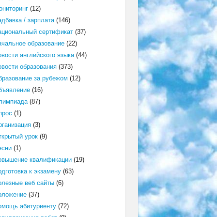
ониторинг
(12)
адбавка / зарплата
(146)
ациональный сертификат
(37)
ачальное образование
(22)
овости английского языка
(44)
овости образования
(373)
бразование за рубежом
(12)
бъявление
(16)
лимпиада
(87)
прос
(1)
рганизация
(3)
ткрытый урок
(9)
есни
(1)
овышение квалификации
(19)
одготовка к экзамену
(63)
олезные веб сайты
(6)
оложение
(37)
омощь абитуриенту
(72)