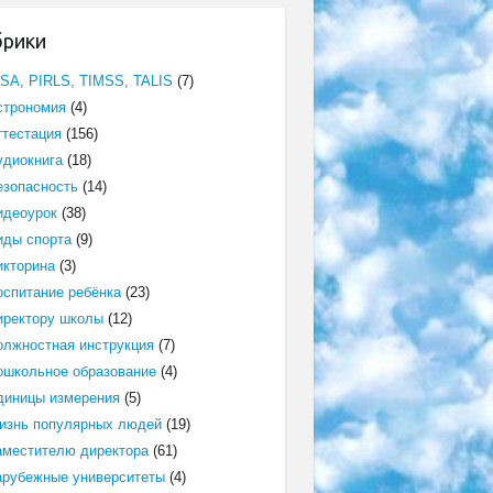
брики
ISA, PIRLS, TIMSS, TALIS
(7)
строномия
(4)
ттестация
(156)
удиокнига
(18)
езопасность
(14)
идеоурок
(38)
иды спорта
(9)
икторина
(3)
оспитание ребёнка
(23)
иректору школы
(12)
олжностная инструкция
(7)
ошкольное образование
(4)
диницы измерения
(5)
изнь популярных людей
(19)
аместителю директора
(61)
арубежные университеты
(4)