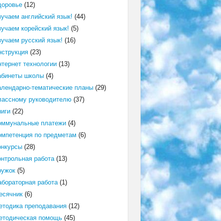
доровье
(12)
зучаем английский язык!
(44)
зучаем корейский язык!
(5)
зучаем русский язык!
(16)
нструкция
(23)
нтернет технологии
(13)
абинеты школы
(4)
алендарно-тематические планы
(29)
лассному руководителю
(37)
ниги
(22)
оммунальные платежи
(4)
омпетенция по предметам
(6)
онкурсы
(28)
онтрольная работа
(13)
ружок
(5)
абораторная работа
(1)
есячник
(6)
етодика преподавания
(12)
етодическая помощь
(45)