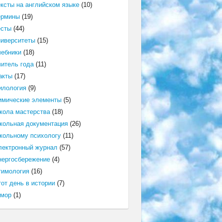
ексты на английском языке
(10)
ермины
(19)
есты
(44)
ниверситеты
(15)
чебники
(18)
читель года
(11)
акты
(17)
илология
(9)
имические элементы
(5)
кола мастерства
(18)
кольная документация
(26)
кольному психологу
(11)
лектронный журнал
(57)
нергосбережение
(4)
тимология
(16)
от день в истории
(7)
мор
(1)