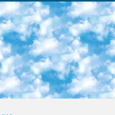
ка образовательный центр (Худайкулов Ш.) итоговый государственный аттестационный экзамен ориентирован на творческое и логическое мышление при подготовке базы материалов учитывать введение заданий. 5. Следует отметить, что: сертификат государственного образца о знании общеобразовательного предмета и как минимум национальный уровень B1 по предметам на иностранных языках, указанным в Приложении 2. или международно признанный сертификат эквивалентного уровня студенты, изучающие определенный предмет, освобождаются от экзамена; по соответствующим предметам запланирована итоговая государственная аттестация за день до дня, путем жеребьевки Рабочей группой (в письменной форме по предметам, проводимым в форме) из числа сформированных вариантов выбрано 2 варианта; 2 выбранных варианта экзамена анонсированы на официальном сайте министерства и все выпускники по всей стране на основе этих вариантов проводит итоговую государственную аттестацию. 6. Государственное образование учащихся средних общеобразовательных учреждений. знания в соответствии с квалификационными требованиями, которые необходимо приобрести на основании стандартов итоговый (выпускной) контроль для 9 и 11 классов в целях тестирования Экзамены (далее – экзамены) состоят из предметов, перечисленных в приложении 1. будет сделано. 7. Экзамены пройдут с 26 мая по 15 июня 2024 г. (кроме науки физического воспитания). 8. Физическая для учащихся 9 классов общесредних образовательных учреждений. Экзамены по предмету «Образование, квалификация медицина» 1-6 мая 2024 года. сотрудники перевести под присмотр (с отклонениями в физическом или умственном развитии) специализированная школа для детей, школы-интернаты и со сколиозом школы-интернаты санаторного типа для больных детей исключены). 9. Он был слепым, слабовидящим и имел нарушения опорно-двигательного аппарата. экзамены в специализированных школах и интернатах для детей должны проводиться исходя из требований, предъявляемых к общеобразовательным учреждениям (физкультура кроме науки). 10. Специализированная школа для глухих и слабослышащих детей. и экзамены в интернатах и быть реализован в виде письменного теста по математике. 11. Специальность для умственно отсталых детей. Для 9 класса Родной язык и литературное письмо Государственный язык (язык обучения – узбекский). для неклассов) написано Математическое письмо Письменная/устная история Узбекистана Физическое воспитание практично Итоговый контроль Для 11 класса Написание родного языка и литературы (эссе) Математическое письмо Узбекский язык (обучение на узбекском языке) не посещающее общее среднее образование для учреждений)/Образовательное учреждение выбор письменный и устный Иностранный язык письменный/устный Письменная/устная история Узбекистана *По выбору студента:  Химия  Физика  Основы государственного права  География 10 бесплатных образовательных ресурсов - Мы составили подборку онлайн-проектов с интерактивными упражнениями, видеолекциями и статьями. Они помогут вам обрести новые и освежить старые знания бесплатно. 1. «ИНТУИТ» Старейшая образовательная площадка Рунета. Здесь вы найдёте сотни текстовых и видеокурсов на десятки различных тем — от программирования до психологии. Многие курсы подготовлены российскими университетами и крупными международными компаниями вроде Intel и Microsoft. Самостоятельное обучение бесплатное, но желающие могут оплатить услуги персональных наставников. 2. «Смартия» знакомит с актуальными профессиями и подсказывает, как им обучаться. Выбрав заинтересовавшую вас специальность — SMM-специалист, фотограф, веб-дизайнер или другую, — увидите список необходимых для неё умений. Чтобы вы могли освоить их самостоятельно, для каждого умения площадка отображает подборку ссылок на учебные материалы. Хотя «Смартия» ориентируется на русскоязычную аудиторию, часть контента всё же доступна только на английском. 3. «Лекторий Физтеха» Проект Московского физико-технического института (Физтеха). С его помощью вы можете смотреть онлайн серии лекций, записанные на видео в этом вузе. В числе доступных предметов — физика, биология, химия, информационные технологии и другие. К некоторым лекциям администрация ресурса прилагает готовые конспекты, которые можно скачивать в PDF-формате. 4. ITMOcourses Онлайн-площадка Санкт-Петербургского национального исследовательского университета информационных технологий, механики и оптики (ИТМО). Ресурс предоставляет свободный доступ к курсам, разработанным в этом вузе. Каталог материалов разбит на четыре категории: «Оптические системы и технологии», «Приборостроение и робототехника», «Информационные технологии» и «Биотехнологии». Курсы состоят из видеолекций, интерактивных демонстраций и заданий. 5. «КиберЛенинка» Электронная научная библиот