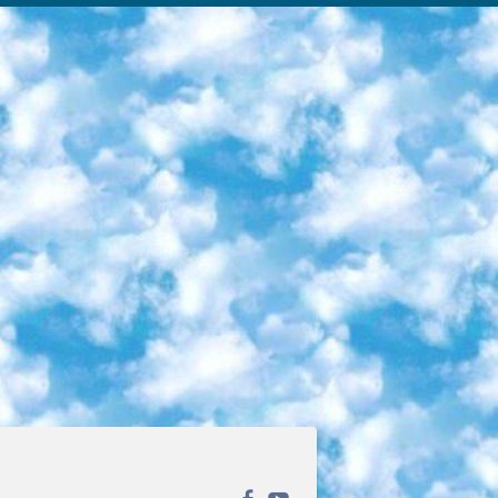
ека открытого доступа. Каталог площадки регулярно обрастает текстами статей из различных научных изданий. Сгруппированные по журналам и рубрикам публикации можно читать онлайн или скачивать целиком в PDF-формате. Проект нацелен на популяризацию науки за счёт открытого доступа к качественной информации. 6. «ПостНаука» На этом ресурсе публикуют подборки видеолекций, составленные экспертами из разных отраслей и объединённые общими темами. Среди них, к примеру, есть серии «Биоинформатика и геномика», «Культура средневековой Скандинавии» и Cinema Studies о теории кино. Каждая подборка лекций — логически связанная история, рассказанная экспертом от первого лица. Кроме того, на сайте появляются научно-образовательные статьи и тесты на разные темы. 7. «Newочём» Команда проекта «Newочём» отбирает самые интересные тексты из англоязычных СМИ и переводит те из них, за которые голосуют участники сообщества «ВКонтакте». По большей части это научно-популярные статьи. Редакторы придумывают лишь заголовки, в остальном содержание переводов соответствует оригиналам. Полные тексты можно читать прямо в социальной сети. 8. InternetUrok Онлайн-база материалов по основным дисциплинам школьной программы. Информация на сайте структурирована по классам, предметам и темам (урокам). Каждый урок состоит из видеолекций и конспектов. Есть также интерактивные тренажёры и тесты для закрепления пройденного материала. Даже если вы давно окончили школу, возможность повторить программу старших классов всегда может пригодиться. 9. Edutainme Ещё один ресурс об образовании. В отличие от Newtonew, как мне кажется, Edutainme больше ориентируется на представителей индустрии: педагогов, предпринимателей, разработчиков образовательных проектов. Но и любой, кто просто стремится к саморазвитию, найдёт на сайте много полезного и интересного для себя. Например, информацию о новых курсах и образовательных сервисах. 10. Newtonew Онлайн-медиа об образовании и обучении в широком смысле. Авторы Newtonew пишут об инструментах, заведениях, тактиках и стратегиях, которые помогают учить других и получать новые знания самостоятельно. На этой площадке вы найдёте новости, обзоры, аналитические мат