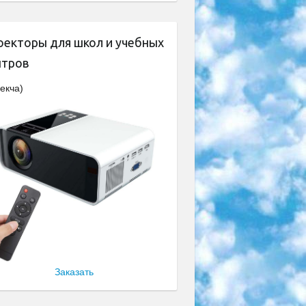
оекторы для школ и учебных
нтров
екча)
Заказать