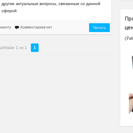
другие актуальные вопросы, связанные со данной
сферой.
Пр
це
риенту
Комментариев нет
Читать
(Ўзб
ahifalar 1 из 1
1