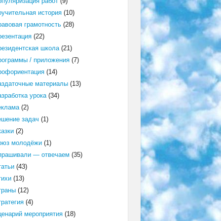
опуляризация работ
(9)
оучительная история
(10)
равовая грамотность
(28)
резентация
(22)
резидентская школа
(21)
рограммы / приложения
(7)
рофориентация
(14)
аздаточные материалы
(13)
азработка урока
(34)
еклама
(2)
ешение задач
(1)
казки
(2)
оюз молодёжи
(1)
прашивали — отвечаем
(35)
татьи
(43)
тихи
(13)
траны
(12)
тратегия
(4)
ценарий мероприятия
(18)