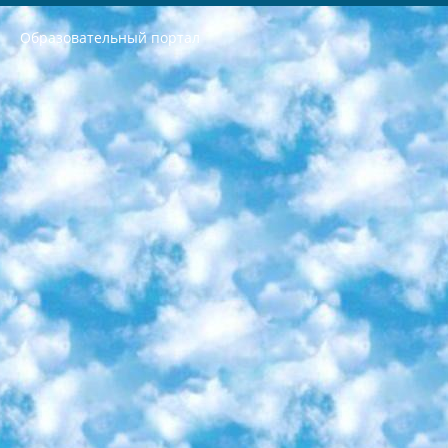
Образовательный портал
РЕСПУБЛИКА УЗБЕКИСТАН МИНИСТРЕРСТВО ДОШКОЛЬНОГО И ШКОЛЬНОГО ОБРАЗОВАНИЯ КОМАНДА в общеобразовательных учреждениях в 2023-2024 учебном году организация и проведение итоговой государственной аттестации обучающихся о Министра дошкольного и школьного образования Республики Узбекистан от 4 марта 2008 года (постановлением Минюста от 20 марта 2008 года № 1778 государственной регистрации) «Итоговое состояние учащихся общего среднего образования на основании положения об утверждении положения об аттестации общего среднего образования выпускной экзамен студентов в образовательных учреждениях в 2023-2024 учебном году В целях организации и прохождения аттестации приказываю: 1. Следующее: перечень предметов, по которым будет проводиться итоговая государственная аттестация и экзамен формы перевода согласно приложению 1; сертификаты международного образца, оценивающие уровень владения иностранными языками перечень согласно приложению 2; 2. Педагогический при специализированных образовательных учреждениях. научно-практический центр квалификации и международной оценки (Д.Давидова) 2024 г. До 25 марта: задания по предметам, по которым будет проводиться итоговая аттестация разработка и утверждение технических условий; итоговая аттестация на основании разработанного предметного задания разработка вопросов по предметам (устно и письменно), экзамен передача; общеобразовательные средние школы и специальные учебные заведения учащиеся выпускных классов школ и интернатов в агентской системе подготовка базы данных экзаменационных материалов и критериев оценки; перевод базы экзаменационных материалов на все языки обучения подать в Республиканский образовательный центр для изготовления; варианты экзаменов на основе разработанных контрольных материалов пусть будут поставлены задачи формирования. 3. Республиканский образовательный центр (Ш.Худайкулов) до 5 апреля 2024 года. до: база данных предоставленных экзаменационных материалов на все языки обучения перевод и экспертиза; для слепых, слабовидящих, глухих, слабослышащих и умственно отсталых детей учащиеся выпускных классов специализированных школ и школ-интернатов база данных экзаменационных материалов на всех преподаваемых языках подготовка критериев оценки; специализированные школы для умственно отсталых детей и технологии для учащихся выпускных классов школ-интернатов разработка соответствующих рекомендаций и критериев проведения ЕГЭ по естествознанию давать задания. 4. Педагогический при специализированных образовательных учреждениях. Научно-практический центр навыков и международной оценки (Д.Давидова), Республика образовательный центр (Худайкулов Ш.) итоговый государственный аттестационный экзамен ориентирован на творческое и логическое мышление при подготовке базы материалов учитывать введение заданий. 5. Следует отметить, что: сертификат государственного образца о знании общеобразовательного предмета и как минимум национальный уровень B1 по предметам на иностранных языках, указанным в Приложении 2. или международно признанный сертификат эквивалентного уровня студенты, изучающие определенный предмет, освобождаются от экзамена; по соответствующим предметам запланирована итоговая государственная аттестация за день до дня, путем жеребьевки Рабочей группой (в письменной форме по предметам, проводимым в форме) из числа сформированных вариантов выбрано 2 варианта; 2 выбранных варианта экзамена анонсированы на официальном сайте министерства и все выпускники по всей стране на основе этих вариантов проводит итоговую государственную аттестацию. 6. Государственное образование учащихся средних общеобразовательных учреждений. знания в соответствии с квалификационными требованиями, которые необходимо приобрести на основании стандартов итоговый (выпускной) контроль для 9 и 11 классов в целях тестирования Экзамены (далее – экзамены) состоят из предметов, перечисленных в приложении 1. будет сделано. 7. Экзамены пройдут с 26 мая по 15 июня 2024 г. (кроме науки физического воспитания). 8. Физическая для учащихся 9 классов общесредних образовательных учреждений. Экзамены по предмету «Образование, квалификация медицина» 1-6 мая 2024 года. сотрудники перевести под присмотр (с отклонениями в физическом или умственном развитии) специализированная школа для детей, школы-интернаты и со сколиозом школы-интернаты санаторного типа для больных детей исключены). 9. Он был слепым, слабовидящим и имел нарушения опорно-двигательного аппарата. экзамены в специализированных школах и интернатах для детей должны проводиться исходя из требований, предъявляемых к общеобразовательным учреждениям (физкультура кроме науки). 10. Специализированная школа для глухих и слабослышащих детей. и экзамены в интернатах и быть реализован в виде письменного теста по математике. 11. Специальность для умственно отсталых детей. Для 9 класса Родной язык и литературное письмо Государственный язык (язык обучения – узбекский). для неклассов) написано Математическое письмо Письменная/устная история Узбекистана Физическое воспитание практично Итоговый контроль Для 11 класса Написание родного языка и литературы (эссе) Математическое письмо Узбекский язык (обучение на узбекском языке) не посещающее общее среднее образование для учреждений)/Образовательное учреждение выбор письменный и устный Иностранный язык письменный/устный Письменная/устная история Узбекистана *По выбору студента:  Химия  Физика  Основы государственного права  География 10 бесплатных образовательных ресурсов - Мы составили подборку онлайн-проектов с интерактивными упражнениями, видеолекциями и статьями. Они помогут вам обрести новые и освежить старые знания бесплатно. 1. «ИНТУИТ» Старейшая образовательная площадка Рунета. Здесь вы найдёте сотни текстовых и видеокурсов на десятки различных тем — от программирования до психологии. Многие курсы подготовлены российскими университетами и крупными международными компаниями вроде Intel и Microsoft. Самостоятельное обучение бесплатное, но желающие могут оплатить услуги персональных наставников. 2. «Смартия» знакомит с актуальными профессиями и подсказывает, как им обучаться. Выбрав заинтересовавшую вас специальность — SMM-специалист, фотограф, веб-дизайнер или другую, — увидите список необходимых для неё умений. Чтобы вы могли освоить их самостоятельно, для каждого умения площадка отображает подборку ссылок на учебные материалы. Хотя «Смартия» ориентируется на русскоязычную аудиторию, часть контента всё же доступна только на английском. 3. «Лекторий Физтеха» Проект Московского физико-технического института (Физтеха). С его помощью вы можете смотреть онлайн серии лекций, записанные на видео в этом вузе. В числе доступных предметов — физика, биология, химия, информационные технологии и другие. К некоторым лекциям администрация ресурса прилагает готовые конспекты, которые можно скачивать в PDF-формате. 4. ITMOcourses Онлайн-площадка Санкт-Петербургского национального исследовательского университета информационных технологий, механики и оптики (ИТМО). Ресурс предоставляет свободный доступ к курсам, разработанным в этом вузе. Каталог материалов разбит на четыре категории: «Оптические системы и технологии», «Приборостроение и робототехника», «Информационные технологии» и «Биотехнологии». Курсы состоят из видеолекций, интерактивных демонстраций и заданий. 5. «КиберЛенинка» Электронная научная библиотека открытого доступа. Каталог площадки регулярно обрастает текстами статей из различных научных изданий. Сгруппированные по журналам и рубрикам публикации можно читать онлайн или скачивать целиком в PDF-формате. Проект нацелен на популяризацию науки за счёт открытого доступа к качественной информации. 6. «ПостНаука» На этом ресурсе публикуют подборки видеолекций, составленные экспертами из разных отраслей и объединённые общими темами. Среди них, к примеру, есть серии «Биоинформатика и геномика», «Культура средневековой Скандинавии» и Cinema Studies о теории кино. Каждая подборка лекций — логически связанная история, рассказанная экспертом от первого лица. Кроме того, на сайте появляются научно-образовательные статьи и тесты на разные темы. 7. «Newочём» Команда проекта «Newочём» отбирает самые интересные тексты из англоязычных СМИ и переводит те из них, за которые голосуют участники сообщества «ВКонтакте». По большей части это научно-популярные статьи. Редакторы придумывают лишь заголовки, в остальном содержание переводов соответствует оригиналам. Полные тексты можно читать прямо в социальной сети. 8. InternetUrok Онлайн-база материалов по основным дисциплинам школьной программы. Информация на сайте структурирована по классам, предметам и темам (урокам). Каждый урок состоит из видеолекций и конспектов. Есть также интерактивные тренажёры и тесты для закрепления пройденного материала. Даже если вы давно окончили школу, возможность повторить программу старших классов всегда может пригодиться. 9. Edutainme Ещё один ресурс об образовании. В отличие от Newtonew, как мне кажется, Edutainme больше ориентируется на представителей индустрии: педагогов, предпринимателей, разработчиков образовательных проектов. Но и любой, кто просто стремится к саморазвитию, найдёт на сайте много полезного и интересного для себя. Например, информацию о новых курсах и образовательных сервисах. 10. Newtonew Онлайн-медиа об образовании и обучении в широком смысле. Авторы Newtonew пишут об инструментах, заведениях, тактиках и стратегиях, которые помогают учить других и получать новые знания самостоятельно. На этой площадке вы найдёте новости, обзоры, аналитические мат