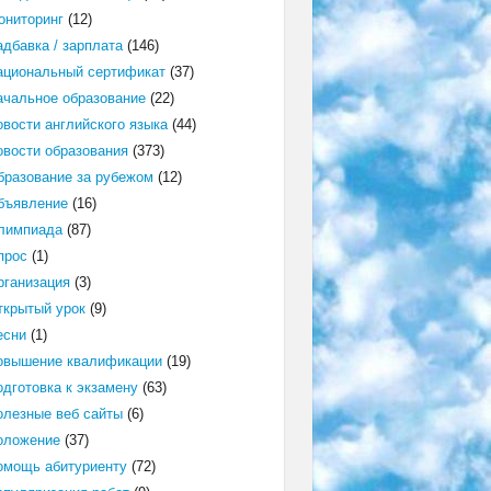
ониторинг
(12)
адбавка / зарплата
(146)
ациональный сертификат
(37)
ачальное образование
(22)
овости английского языка
(44)
овости образования
(373)
бразование за рубежом
(12)
бъявление
(16)
лимпиада
(87)
прос
(1)
рганизация
(3)
ткрытый урок
(9)
есни
(1)
овышение квалификации
(19)
одготовка к экзамену
(63)
олезные веб сайты
(6)
оложение
(37)
омощь абитуриенту
(72)