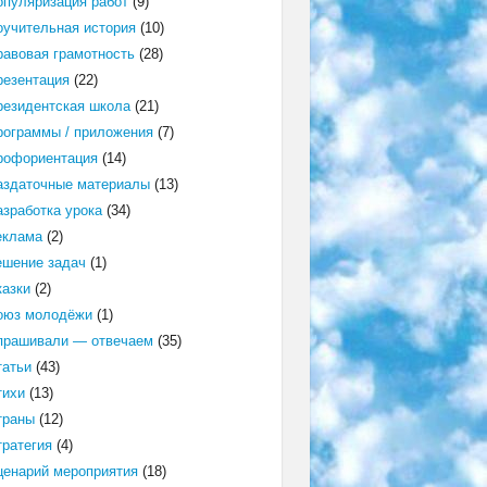
опуляризация работ
(9)
оучительная история
(10)
равовая грамотность
(28)
резентация
(22)
резидентская школа
(21)
рограммы / приложения
(7)
рофориентация
(14)
аздаточные материалы
(13)
азработка урока
(34)
еклама
(2)
ешение задач
(1)
казки
(2)
оюз молодёжи
(1)
прашивали — отвечаем
(35)
татьи
(43)
тихи
(13)
траны
(12)
тратегия
(4)
ценарий мероприятия
(18)