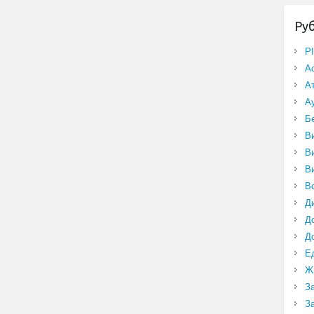
Ру
P
А
А
А
Б
В
В
В
В
Д
Д
Д
Е
Ж
З
З