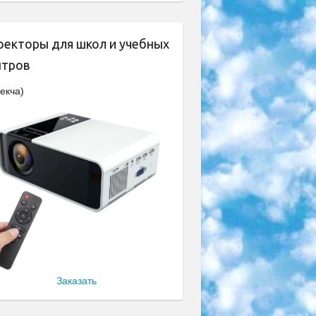
оекторы для школ и учебных
нтров
екча)
Заказать