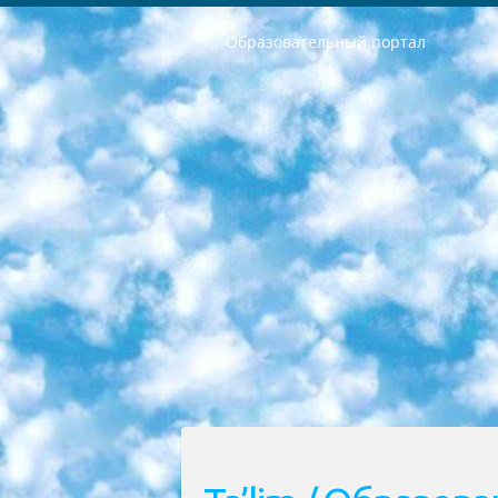
Образовательный портал
РЕСПУБЛИКА УЗБЕКИСТАН МИНИСТРЕРСТВО ДОШКОЛЬНОГО И ШКОЛЬНОГО ОБРАЗОВАНИЯ КОМАНДА в общеобразовательных учреждениях в 2023-2024 учебном году организация и проведение итоговой государственной аттестации обучающихся о Министра дошкольного и школьного образования Республики Узбекистан от 4 марта 2008 года (постановлением Минюста от 20 марта 2008 года № 1778 государственной регистрации) «Итоговое состояние учащихся общего среднего образования на основании положения об утверждении положения об аттестации общего среднего образования выпускной экзамен студентов в образовательных учреждениях в 2023-2024 учебном году В целях организации и прохождения аттестации приказываю: 1. Следующее: перечень предметов, по которым будет проводиться итоговая государственная аттестация и экзамен формы перевода согласно приложению 1; сертификаты международного образца, оценивающие уровень владения иностранными языками перечень согласно приложению 2; 2. Педагогический при специализированных образовательных учреждениях. научно-практический центр квалификации и международной оценки (Д.Давидова) 2024 г. До 25 марта: задания по предметам, по которым будет проводиться итоговая аттестация разработка и утверждение технических условий; итоговая аттестация на основании разработанного предметного задания разработка вопросов по предметам (устно и письменно), экзамен передача; общеобразовательные средние школы и специальные учебные заведения учащиеся выпускных классов школ и интернатов в агентской системе подготовка базы данных экзаменационных материалов и критериев оценки; перевод базы экзаменационных материалов на все языки обучения подать в Республиканский образовательный центр для изготовления; варианты экзаменов на основе разработанных контрольных материалов пусть будут поставлены задачи формирования. 3. Республиканский образовательный центр (Ш.Худайкулов) до 5 апреля 2024 года. до: база данных предоставленных экзаменационных материалов на все языки обучения перевод и экспертиза; для слепых, слабовидящих, глухих, слабослышащих и умственно отсталых детей учащиеся выпускных классов специализированных школ и школ-интернатов база данных экзаменационных материалов на всех преподаваемых языках подготовка критериев оценки; специализированные школы для умственно отсталых детей и технологии для учащихся выпускных классов школ-интернатов разработка соответствующих рекомендаций и критериев проведения ЕГЭ по естествознанию давать задания. 4. Педагогический при специализированных образовательных учреждениях. Научно-практический центр навыков и международной оценки (Д.Давидова), Республи