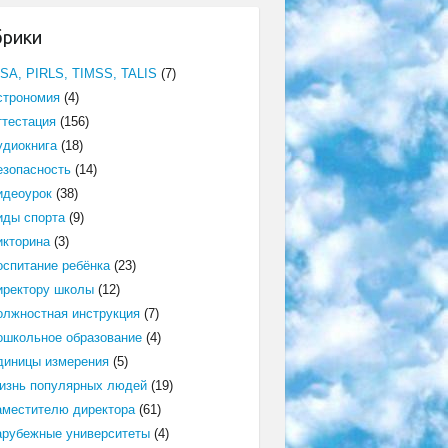
брики
ISA, PIRLS, TIMSS, TALIS
(7)
строномия
(4)
ттестация
(156)
удиокнига
(18)
езопасность
(14)
идеоурок
(38)
иды спорта
(9)
икторина
(3)
оспитание ребёнка
(23)
иректору школы
(12)
олжностная инструкция
(7)
ошкольное образование
(4)
диницы измерения
(5)
изнь популярных людей
(19)
аместителю директора
(61)
арубежные университеты
(4)