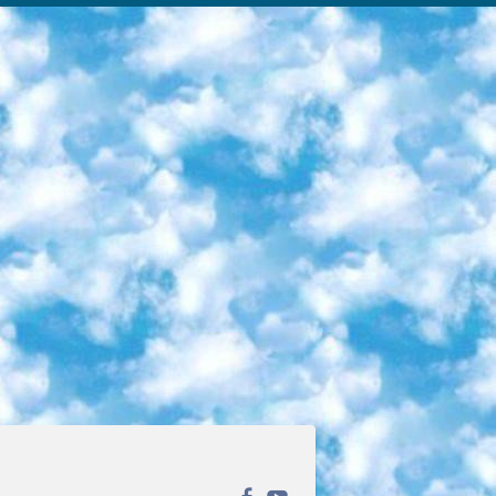
ека открытого доступа. Каталог площадки регулярно обрастает текстами статей из различных научных изданий. Сгруппированные по журналам и рубрикам публикации можно читать онлайн или скачивать целиком в PDF-формате. Проект нацелен на популяризацию науки за счёт открытого доступа к качественной информации. 6. «ПостНаука» На этом ресурсе публикуют подборки видеолекций, составленные экспертами из разных отраслей и объединённые общими темами. Среди них, к примеру, есть серии «Биоинформатика и геномика», «Культура средневековой Скандинавии» и Cinema Studies о теории кино. Каждая подборка лекций — логически связанная история, рассказанная экспертом от первого лица. Кроме того, на сайте появляются научно-образовательные статьи и тесты на разные темы. 7. «Newочём» Команда проекта «Newочём» отбирает самые интересные тексты из англоязычных СМИ и переводит те из них, за которые голосуют участники сообщества «ВКонтакте». По большей части это научно-популярные статьи. Редакторы придумывают лишь заголовки, в остальном содержание переводов соответствует оригиналам. Полные тексты можно читать прямо в социальной сети. 8. InternetUrok Онлайн-база материалов по основным дисциплинам школьной программы. Информация на сайте структурирована по классам, предметам и темам (урокам). Каждый урок состоит из видеолекций и конспектов. Есть также интерактивные тренажёры и тесты для закрепления пройденного материала. Даже если вы давно окончили школу, возможность повторить программу старших классов всегда может пригодиться. 9. Edutainme Ещё один ресурс об образовании. В отличие от Newtonew, как мне кажется, Edutainme больше ориентируется на представителей индустрии: педагогов, предпринимателей, разработчиков образовательных проектов. Но и любой, кто просто стремится к саморазвитию, найдёт на сайте много полезного и интересного для себя. Например, информацию о новых курсах и образовательных сервисах. 10. Newtonew Онлайн-медиа об образовании и обучении в широком смысле. Авторы Newtonew пишут об инструментах, заведениях, тактиках и стратегиях, которые помогают учить других и получать новые знания самостоятельно. На этой площадке вы найдёте новости, обзоры, аналитические мат