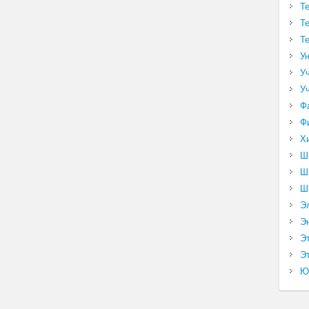
Т
Т
Т
У
У
У
Ф
Ф
Х
Ш
Ш
Ш
Э
Э
Э
Эт
Ю