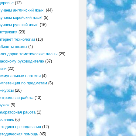
доровье
(12)
зучаем английский язык!
(44)
зучаем корейский язык!
(5)
зучаем русский язык!
(16)
нструкция
(23)
нтернет технологии
(13)
абинеты школы
(4)
алендарно-тематические планы
(29)
лассному руководителю
(37)
ниги
(22)
оммунальные платежи
(4)
омпетенция по предметам
(6)
онкурсы
(28)
онтрольная работа
(13)
ружок
(5)
абораторная работа
(1)
есячник
(6)
етодика преподавания
(12)
етодическая помощь
(45)