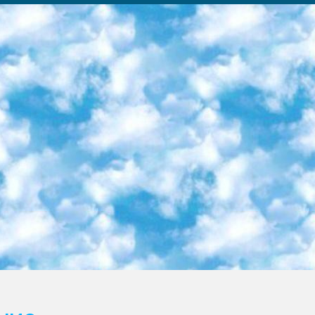
ка образовательный центр (Худайкулов Ш.) итоговый государственный аттестационный экзамен ориентирован на творческое и логическое мышление при подготовке базы материалов учитывать введение заданий. 5. Следует отметить, что: сертификат государственного образца о знании общеобразовательного предмета и как минимум национальный уровень B1 по предметам на иностранных языках, указанным в Приложении 2. или международно признанный сертификат эквивалентного уровня студенты, изучающие определенный предмет, освобождаются от экзамена; по соответствующим предметам запланирована итоговая государственная аттестация за день до дня, путем жеребьевки Рабочей группой (в письменной форме по предметам, проводимым в форме) из числа сформированных вариантов выбрано 2 варианта; 2 выбранных варианта экзамена анонсированы на официальном сайте министерства и все выпускники по всей стране на основе этих вариантов проводит итоговую государственную аттестацию. 6. Государственное образование учащихся средних общеобразовательных учреждений. знания в соответствии с квалификационными требованиями, которые необходимо приобрести на основании стандартов итоговый (выпускной) контроль для 9 и 11 классов в целях тестирования Экзамены (далее – экзамены) состоят из предметов, перечисленных в приложении 1. будет сделано. 7. Экзамены пройдут с 26 мая по 15 июня 2024 г. (кроме науки физического воспитания). 8. Физическая для учащихся 9 классов общесредних образовательных учреждений. Экзамены по предмету «Образование, квалификация медицина» 1-6 мая 2024 года. сотрудники перевести под присмотр (с отклонениями в физическом или умственном развитии) специализированная школа для детей, школы-интернаты и со сколиозом школы-интернаты санаторного типа для больных детей исключены). 9. Он был слепым, слабовидящим и имел нарушения опорно-двигательного аппарата. экзамены в специализированных школах и интернатах для детей должны проводиться исходя из требований, предъявляемых к общеобразовательным учреждениям (физкультура кроме науки). 10. Специализированная школа для глухих и слабослышащих детей. и экзамены в интернатах и быть реализован в виде письменного теста по математике. 11. Специальность для умственно отсталых детей. Для 9 класса Родной язык и литературное письмо Государственный язык (язык обучения – узбекский). для неклассов) написано Математическое письмо Письменная/устная история Узбекистана Физическое воспитание практично Итоговый контроль Для 11 класса Написание родного языка и литературы (эссе) Математическое письмо Узбекский язык (обучение на узбекском языке) не посещающее общее среднее образование для учреждений)/Образовательное учреждение выбор письменный и устный Иностранный язык письменный/устный Письменная/устная история Узбекистана *По выбору студента:  Химия  Физика  Основы государственного права  География 10 бесплатных образовательных ресурсов - Мы составили подборку онлайн-проектов с интерактивными упражнениями, видеолекциями и статьями. Они помогут вам обрести новые и освежить старые знания бесплатно. 1. «ИНТУИТ» Старейшая образовательная площадка Рунета. Здесь вы найдёте сотни текстовых и видеокурсов на десятки различных тем — от программирования до психологии. Многие курсы подготовлены российскими университетами и крупными международными компаниями вроде Intel и Microsoft. Самостоятельное обучение бесплатное, но желающие могут оплатить услуги персональных наставников. 2. «Смартия» знакомит с актуальными профессиями и подсказывает, как им обучаться. Выбрав заинтересовавшую вас специальность — SMM-специалист, фотограф, веб-дизайнер или другую, — увидите список необходимых для неё умений. Чтобы вы могли освоить их самостоятельно, для каждого умения площадка отображает подборку ссылок на учебные материалы. Хотя «Смартия» ориентируется на русскоязычную аудиторию, часть контента всё же доступна только на английском. 3. «Лекторий Физтеха» Проект Московского физико-технического института (Физтеха). С его помощью вы можете смотреть онлайн серии лекций, записанные на видео в этом вузе. В числе доступных предметов — физика, биология, химия, информационные технологии и другие. К некоторым лекциям администрация ресурса прилагает готовые конспекты, которые можно скачивать в PDF-формате. 4. ITMOcourses Онлайн-площадка Санкт-Петербургского национального исследовательского университета информационных технологий, механики и оптики (ИТМО). Ресурс предоставляет свободный доступ к курсам, разработанным в этом вузе. Каталог материалов разбит на четыре категории: «Оптические системы и технологии», «Приборостроение и робототехника», «Информационные технологии» и «Биотехнологии». Курсы состоят из видеолекций, интерактивных демонстраций и заданий. 5. «КиберЛенинка» Электронная научная библиот