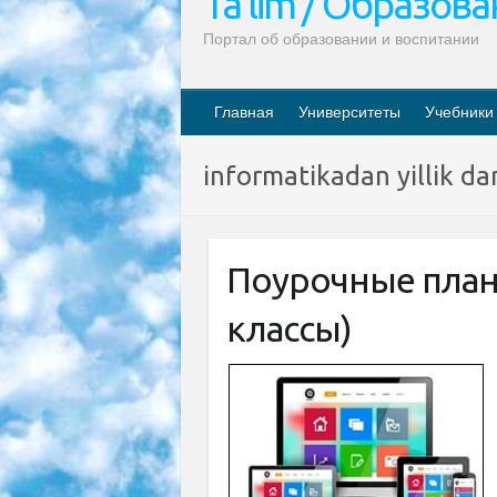
Ta’lim / Образов
Портал об образовании и воспитании
Главная
Университеты
Учебники
informatikadan yillik da
Поурочные план
классы)