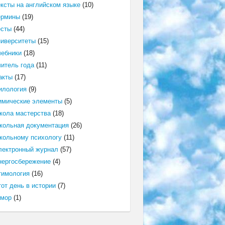
ексты на английском языке
(10)
ермины
(19)
есты
(44)
ниверситеты
(15)
чебники
(18)
читель года
(11)
акты
(17)
илология
(9)
имические элементы
(5)
кола мастерства
(18)
кольная документация
(26)
кольному психологу
(11)
лектронный журнал
(57)
нергосбережение
(4)
тимология
(16)
от день в истории
(7)
мор
(1)