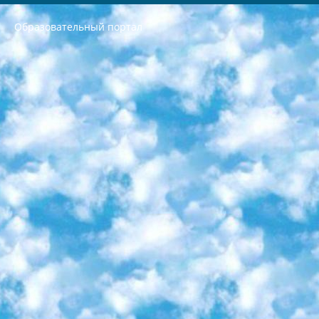
Образовательный портал
РЕСПУБЛИКА УЗБЕКИСТАН МИНИСТРЕРСТВО ДОШКОЛЬНОГО И ШКОЛЬНОГО ОБРАЗОВАНИЯ КОМАНДА в общеобразовательных учреждениях в 2023-2024 учебном году организация и проведение итоговой государственной аттестации обучающихся о Министра дошкольного и школьного образования Республики Узбекистан от 4 марта 2008 года (постановлением Минюста от 20 марта 2008 года № 1778 государственной регистрации) «Итоговое состояние учащихся общего среднего образования на основании положения об утверждении положения об аттестации общего среднего образования выпускной экзамен студентов в образовательных учреждениях в 2023-2024 учебном году В целях организации и прохождения аттестации приказываю: 1. Следующее: перечень предметов, по которым будет проводиться итоговая государственная аттестация и экзамен формы перевода согласно приложению 1; сертификаты международного образца, оценивающие уровень владения иностранными языками перечень согласно приложению 2; 2. Педагогический при специализированных образовательных учреждениях. научно-практический центр квалификации и международной оценки (Д.Давидова) 2024 г. До 25 марта: задания по предметам, по которым будет проводиться итоговая аттестация разработка и утверждение технических условий; итоговая аттестация на основании разработанного предметного задания разработка вопросов по предметам (устно и письменно), экзамен передача; общеобразовательные средние школы и специальные учебные заведения учащиеся выпускных классов школ и интернатов в агентской системе подготовка базы данных экзаменационных материалов и критериев оценки; перевод базы экзаменационных материалов на все языки обучения подать в Республиканский образовательный центр для изготовления; варианты экзаменов на основе разработанных контрольных материалов пусть будут поставлены задачи формирования. 3. Республиканский образовательный центр (Ш.Худайкулов) до 5 апреля 2024 года. до: база данных предоставленных экзаменационных материалов на все языки обучения перевод и экспертиза; для слепых, слабовидящих, глухих, слабослышащих и умственно отсталых детей учащиеся выпускных классов специализированных школ и школ-интернатов база данных экзаменационных материалов на всех преподаваемых языках подготовка критериев оценки; специализированные школы для умственно отсталых детей и технологии для учащихся выпускных классов школ-интернатов разработка соответствующих рекомендаций и критериев проведения ЕГЭ по естествознанию давать задания. 4. Педагогический при специализированных образовательных учреждениях. Научно-практический центр навыков и международной оценки (Д.Давидова), Республика образовательный центр (Худайкулов Ш.) итоговый государственный аттестационный экзамен ориентирован на творческое и логическое мышление при подготовке базы материалов учитывать введение заданий. 5. Следует отметить, что: сертификат государственного образца о знании общеобразовательного предмета и как минимум национальный уровень B1 по предметам на иностранных языках, указанным в Приложении 2. или международно признанный сертификат эквивалентного уровня студенты, изучающие определенный предмет, освобождаются от экзамена; по соответствующим предметам запланирована итоговая государственная аттестация за день до дня, путем жеребьевки Рабочей группой (в письменной форме по предметам, проводимым в форме) из числа сформированных вариантов выбрано 2 варианта; 2 выбранных варианта экзамена анонсированы на официальном сайте министерства и все выпускники по всей стране на основе этих вариантов проводит итоговую государственную аттестацию. 6. Государственное образование учащихся средних общеобразовательных учреждений. знания в соответствии с квалификационными требованиями, которые необходимо приобрести на основании стандартов итоговый (выпускной) контроль для 9 и 11 классов в целях тестирования Экзамены (далее – экзамены) состоят из предметов, перечисленных в приложении 1. будет сделано. 7. Экзамены пройдут с 26 мая по 15 июня 2024 г. (кроме науки физического воспитания). 8. Физическая для учащихся 9 классов общесредних образовательных учреждений. Экзамены по предмету «Образование, квалификация медицина» 1-6 мая 2024 года. сотрудники перевести под присмотр (с отклонениями в физическом или умственном развитии) специализированная школа для детей, школы-интернаты и со сколиозом школы-интернаты санаторного типа для больных детей исключены). 9. Он был слепым, слабовидящим и имел нарушения опорно-двигательного аппарата. экзамены в специализированных школах и интернатах для детей должны проводиться исходя из требований, предъявляемых к общеобразовательным учреждениям (физкультура кроме науки). 10. Специализированная школа для глухих и слабослышащих детей. и экзамены в интернатах и быть реализован в виде письменного теста по математике. 11. Специальность для умственно отсталых детей. Для 9 класса Родной язык и литературное письмо Государственный язык (язык обучения – узбекский). для неклассов) написано Математическое письмо Письменная/устная история Узбекистана Физическое воспитание практично Итоговый контроль Для 11 класса Написание родного языка и литературы (эссе) Математическое письмо Узбекский язык (обучение на узбекском языке) не посещающее общее среднее образование для учреждений)/Образовательное учреждение выбор письменный и устный Иностранный язык письменный/устный Письменная/устная история Узбекистана *По выбору студента:  Химия  Физика  Основы государственного права  География 10 бесплатных образовательных ресурсов - Мы составили подборку онлайн-проектов с интерактивными упражнениями, видеолекциями и статьями. Они помогут вам обрести новые и освежить старые знания бесплатно. 1. «ИНТУИТ» Старейшая образовательная площадка Рунета. Здесь вы найдёте сотни текстовых и видеокурсов на десятки различных тем — от программирования до психологии. Многие курсы подготовлены российскими университетами и крупными международными компаниями вроде Intel и Microsoft. Самостоятельное обучение бесплатное, но желающие могут оплатить услуги персональных наставников. 2. «Смартия» знакомит с актуальными профессиями и подсказывает, как им обучаться. Выбрав заинтересовавшую вас специальность — SMM-специалист, фотограф, веб-дизайнер или другую, — увидите список необходимых для неё умений. Чтобы вы могли освоить их самостоятельно, для каждого умения площадка отображает подборку ссылок на учебные материалы. Хотя «Смартия» ориентируется на русскоязычную аудиторию, часть контента всё же доступна только на английском. 3. «Лекторий Физтеха» Проект Московского физико-технического института (Физтеха). С его помощью вы можете смотреть онлайн серии лекций, записанные на видео в этом вузе. В числе доступных предметов — физика, биология, химия, информационные технологии и другие. К некоторым лекциям администрация ресурса прилагает готовые конспекты, которые можно скачивать в PDF-формате. 4. ITMOcourses Онлайн-площадка Санкт-Петербургского национального исследовательского университета информационных технологий, механики и оптики (ИТМО). Ресурс предоставляет свободный доступ к курсам, разработанным в этом вузе. Каталог материалов разбит на четыре категории: «Оптические системы и технологии», «Приборостроение и робототехника», «Информационные технологии» и «Биотехнологии». Курсы состоят из видеолекций, интерактивных демонстраций и заданий. 5. «КиберЛенинка» Электронная научная библиотека открытого доступа. Каталог площадки регулярно обрастает текстами статей из различных научных изданий. Сгруппированные по журналам и рубрикам публикации можно читать онлайн или скачивать целиком в PDF-формате. Проект нацелен на популяризацию науки за счёт открытого доступа к качественной информации. 6. «ПостНаука» На этом ресурсе публикуют подборки видеолекций, составленные экспертами из разных отраслей и объединённые общими темами. Среди них, к примеру, есть серии «Биоинформатика и геномика», «Культура средневековой Скандинавии» и Cinema Studies о теории кино. Каждая подборка лекций — логически связанная история, рассказанная экспертом от первого лица. Кроме того, на сайте появляются научно-образовательные статьи и тесты на разные темы. 7. «Newочём» Команда проекта «Newочём» отбирает самые интересные тексты из англоязычных СМИ и переводит те из них, за которые голосуют участники сообщества «ВКонтакте». По большей части это научно-популярные статьи. Редакторы придумывают лишь заголовки, в остальном содержание переводов соответствует оригиналам. Полные тексты можно читать прямо в социальной сети. 8. InternetUrok Онлайн-база материалов по основным дисциплинам школьной программы. Информация на сайте структурирована по классам, предметам и темам (урокам). Каждый урок состоит из видеолекций и конспектов. Есть также интерактивные тренажёры и тесты для закрепления пройденного материала. Даже если вы давно окончили школу, возможность повторить программу старших классов всегда может пригодиться. 9. Edutainme Ещё один ресурс об образовании. В отличие от Newtonew, как мне кажется, Edutainme больше ориентируется на представителей индустрии: педагогов, предпринимателей, разработчиков образовательных проектов. Но и любой, кто просто стремится к саморазвитию, найдёт на сайте много полезного и интересного для себя. Например, информацию о новых курсах и образовательных сервисах. 10. Newtonew Онлайн-медиа об образовании и обучении в широком смысле. Авторы Newtonew пишут об инструментах, заведениях, тактиках и стратегиях, которые помогают учить других и получать новые знания самостоятельно. На этой площадке вы найдёте новости, обзоры, аналитические мат