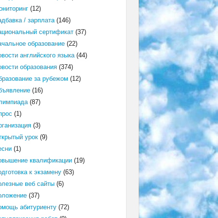
ониторинг
(12)
адбавка / зарплата
(146)
ациональный сертификат
(37)
ачальное образование
(22)
овости английского языка
(44)
овости образования
(374)
бразование за рубежом
(12)
бъявление
(16)
лимпиада
(87)
прос
(1)
рганизация
(3)
ткрытый урок
(9)
есни
(1)
овышение квалификации
(19)
одготовка к экзамену
(63)
олезные веб сайты
(6)
оложение
(37)
омощь абитуриенту
(72)