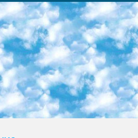
ка образовательный центр (Худайкулов Ш.) итоговый государственный аттестационный экзамен ориентирован на творческое и логическое мышление при подготовке базы материалов учитывать введение заданий. 5. Следует отметить, что: сертификат государственного образца о знании общеобразовательного предмета и как минимум национальный уровень B1 по предметам на иностранных языках, указанным в Приложении 2. или международно признанный сертификат эквивалентного уровня студенты, изучающие определенный предмет, освобождаются от экзамена; по соответствующим предметам запланирована итоговая государственная аттестация за день до дня, путем жеребьевки Рабочей группой (в письменной форме по предметам, проводимым в форме) из числа сформированных вариантов выбрано 2 варианта; 2 выбранных варианта экзамена анонсированы на официальном сайте министерства и все выпускники по всей стране на основе этих вариантов проводит итоговую государственную аттестацию. 6. Государственное образование учащихся средних общеобразовательных учреждений. знания в соответствии с квалификационными требованиями, которые необходимо приобрести на основании стандартов итоговый (выпускной) контроль для 9 и 11 классов в целях тестирования Экзамены (далее – экзамены) состоят из предметов, перечисленных в приложении 1. будет сделано. 7. Экзамены пройдут с 26 мая по 15 июня 2024 г. (кроме науки физического воспитания). 8. Физическая для учащихся 9 классов общесредних образовательных учреждений. Экзамены по предмету «Образование, квалификация медицина» 1-6 мая 2024 года. сотрудники перевести под присмотр (с отклонениями в физическом или умственном развитии) специализированная школа для детей, школы-интернаты и со сколиозом школы-интернаты санаторного типа для больных детей исключены). 9. Он был слепым, слабовидящим и имел нарушения опорно-двигательного аппарата. экзамены в специализированных школах и интернатах для детей должны проводиться исходя из требований, предъявляемых к общеобразовательным учреждениям (физкультура кроме науки). 10. Специализированная школа для глухих и слабослышащих детей. и экзамены в интернатах и быть реализован в виде письменного теста по математике. 11. Специальность для умственно отсталых детей. Для 9 класса Родной язык и литературное письмо Государственный язык (язык обучения – узбекский). для неклассов) написано Математическое письмо Письменная/устная история Узбекистана Физическое воспитание практично Итоговый контроль Для 11 класса Написание родного языка и литературы (эссе) Математическое письмо Узбекский язык (обучение на узбекском языке) не посещающее общее среднее образование для учреждений)/Образовательное учреждение выбор письменный и устный Иностранный язык письменный/устный Письменная/устная история Узбекистана *По выбору студента:  Химия  Физика  Основы государственного права  География 10 бесплатных образовательных ресурсов - Мы составили подборку онлайн-проектов с интерактивными упражнениями, видеолекциями и статьями. Они помогут вам обрести новые и освежить старые знания бесплатно. 1. «ИНТУИТ» Старейшая образовательная площадка Рунета. Здесь вы найдёте сотни текстовых и видеокурсов на десятки различных тем — от программирования до психологии. Многие курсы подготовлены российскими университетами и крупными международными компаниями вроде Intel и Microsoft. Самостоятельное обучение бесплатное, но желающие могут оплатить услуги персональных наставников. 2. «Смартия» знакомит с актуальными профессиями и подсказывает, как им обучаться. Выбрав заинтересовавшую вас специальность — SMM-специалист, фотограф, веб-дизайнер или другую, — увидите список необходимых для неё умений. Чтобы вы могли освоить их самостоятельно, для каждого умения площадка отображает подборку ссылок на учебные материалы. Хотя «Смартия» ориентируется на русскоязычную аудиторию, часть контента всё же доступна только на английском. 3. «Лекторий Физтеха» Проект Московского физико-технического института (Физтеха). С его помощью вы можете смотреть онлайн серии лекций, записанные на видео в этом вузе. В числе доступных предметов — физика, биология, химия, информационные технологии и другие. К некоторым лекциям администрация ресурса прилагает готовые конспекты, которые можно скачивать в PDF-формате. 4. ITMOcourses Онлайн-площадка Санкт-Петербургского национального исследовательского университета информационных технологий, механики и оптики (ИТМО). Ресурс предоставляет свободный доступ к курсам, разработанным в этом вузе. Каталог материалов разбит на четыре категории: «Оптические системы и технологии», «Приборостроение и робототехника», «Информационные технологии» и «Биотехнологии». Курсы состоят из видеолекций, интерактивных демонстраций и заданий. 5. «КиберЛенинка» Электронная научная библиот