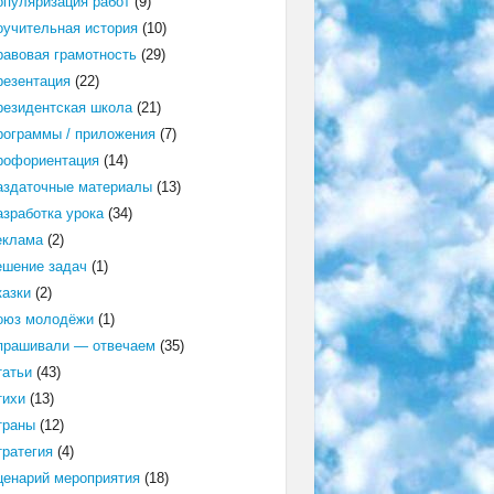
опуляризация работ
(9)
оучительная история
(10)
равовая грамотность
(29)
резентация
(22)
резидентская школа
(21)
рограммы / приложения
(7)
рофориентация
(14)
аздаточные материалы
(13)
азработка урока
(34)
еклама
(2)
ешение задач
(1)
казки
(2)
оюз молодёжи
(1)
прашивали — отвечаем
(35)
татьи
(43)
тихи
(13)
траны
(12)
тратегия
(4)
ценарий мероприятия
(18)