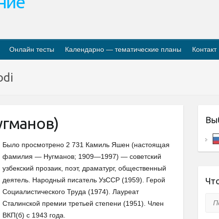
ание
Онлайн тесты
Календарно — тематические планы
Контакт
odi
угманов)
Вы
Было просмотрено 2 731 Камиль Яшен (настоящая
фамилия — Нугманов; 1909—1997) — советский
узбекский прозаик, поэт, драматург, общественный
деятель. Народный писатель УзССР (1959). Герой
Что
Социалистического Труда (1974). Лауреат
Пои
Сталинской премии третьей степени (1951). Член
ВКП(б) с 1943 года.