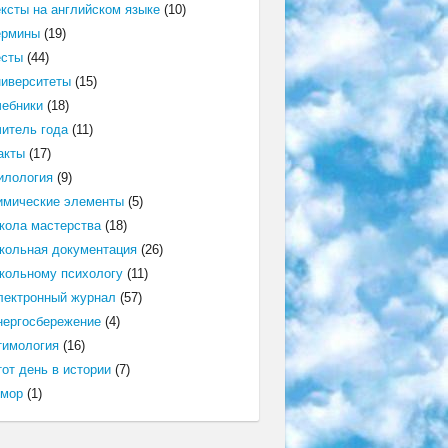
ексты на английском языке
(10)
ермины
(19)
есты
(44)
ниверситеты
(15)
чебники
(18)
читель года
(11)
акты
(17)
илология
(9)
имические элементы
(5)
кола мастерства
(18)
кольная документация
(26)
кольному психологу
(11)
лектронный журнал
(57)
нергосбережение
(4)
тимология
(16)
от день в истории
(7)
мор
(1)