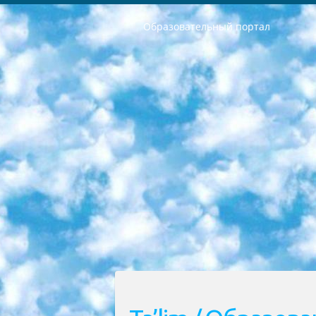
Образовательный портал
РЕСПУБЛИКА УЗБЕКИСТАН МИНИСТРЕРСТВО ДОШКОЛЬНОГО И ШКОЛЬНОГО ОБРАЗОВАНИЯ КОМАНДА в общеобразовательных учреждениях в 2023-2024 учебном году организация и проведение итоговой государственной аттестации обучающихся о Министра дошкольного и школьного образования Республики Узбекистан от 4 марта 2008 года (постановлением Минюста от 20 марта 2008 года № 1778 государственной регистрации) «Итоговое состояние учащихся общего среднего образования на основании положения об утверждении положения об аттестации общего среднего образования выпускной экзамен студентов в образовательных учреждениях в 2023-2024 учебном году В целях организации и прохождения аттестации приказываю: 1. Следующее: перечень предметов, по которым будет проводиться итоговая государственная аттестация и экзамен формы перевода согласно приложению 1; сертификаты международного образца, оценивающие уровень владения иностранными языками перечень согласно приложению 2; 2. Педагогический при специализированных образовательных учреждениях. научно-практический центр квалификации и международной оценки (Д.Давидова) 2024 г. До 25 марта: задания по предметам, по которым будет проводиться итоговая аттестация разработка и утверждение технических условий; итоговая аттестация на основании разработанного предметного задания разработка вопросов по предметам (устно и письменно), экзамен передача; общеобразовательные средние школы и специальные учебные заведения учащиеся выпускных классов школ и интернатов в агентской системе подготовка базы данных экзаменационных материалов и критериев оценки; перевод базы экзаменационных материалов на все языки обучения подать в Республиканский образовательный центр для изготовления; варианты экзаменов на основе разработанных контрольных материалов пусть будут поставлены задачи формирования. 3. Республиканский образовательный центр (Ш.Худайкулов) до 5 апреля 2024 года. до: база данных предоставленных экзаменационных материалов на все языки обучения перевод и экспертиза; для слепых, слабовидящих, глухих, слабослышащих и умственно отсталых детей учащиеся выпускных классов специализированных школ и школ-интернатов база данных экзаменационных материалов на всех преподаваемых языках подготовка критериев оценки; специализированные школы для умственно отсталых детей и технологии для учащихся выпускных классов школ-интернатов разработка соответствующих рекомендаций и критериев проведения ЕГЭ по естествознанию давать задания. 4. Педагогический при специализированных образовательных учреждениях. Научно-практический центр навыков и международной оценки (Д.Давидова), Республи