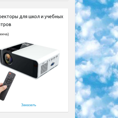
оекторы для школ и учебных
нтров
екча)
Заказать