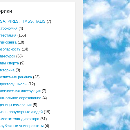
брики
ISA, PIRLS, TIMSS, TALIS
(7)
строномия
(4)
ттестация
(156)
удиокнига
(18)
езопасность
(14)
идеоурок
(38)
иды спорта
(9)
икторина
(3)
оспитание ребёнка
(23)
иректору школы
(12)
олжностная инструкция
(7)
ошкольное образование
(4)
диницы измерения
(5)
изнь популярных людей
(19)
аместителю директора
(61)
арубежные университеты
(4)