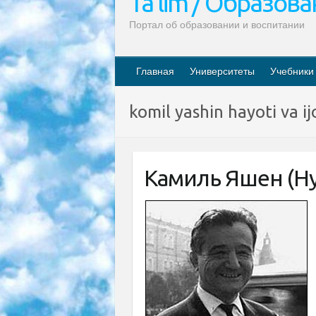
Ta’lim / Образов
Портал об образовании и воспитании
Главная
Университеты
Учебники
komil yashin hayoti va ij
Камиль Яшен (Н