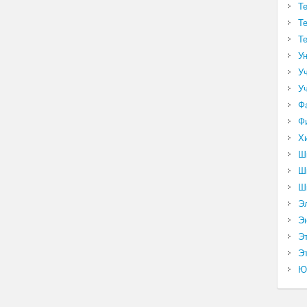
Т
Т
Т
У
У
У
Ф
Ф
Х
Ш
Ш
Ш
Э
Э
Э
Эт
Ю