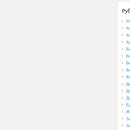
Ру
P
А
А
А
Б
В
В
В
В
Д
Д
Д
Е
Ж
З
З