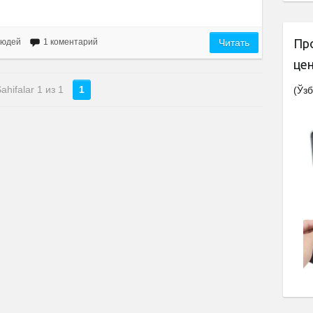
Пр
людей
1 коментарий
Читать
це
ahifalar 1 из 1
1
(Ўзб