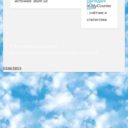
источник: idum.uz
© Все права защищены
РЕСПУБЛИКА УЗБЕКИСТАН МИНИСТРЕРСТВО ДОШКОЛЬНОГО И ШКОЛЬНОГО ОБРАЗОВАНИЯ КОМАНДА в общеобразовательных учреждениях в 2023-2024 учебном году организация и проведение итоговой государственной аттестации обучающихся о Министра дошкольного и школьного образования Республики Узбекистан от 4 марта 2008 года (постановлением Минюста от 20 марта 2008 года № 1778 государственной регистрации) «Итоговое состояние учащихся общего среднего образования на основании положения об утверждении положения об аттестации общего среднего образования выпускной экзамен студентов в образовательных учреждениях в 2023-2024 учебном году В целях организации и прохождения аттестации приказываю: 1. Следующее: перечень предметов, по которым будет проводиться итоговая государственная аттестация и экзамен формы перевода согласно приложению 1; сертификаты международного образца, оценивающие уровень владения иностранными языками перечень согласно приложению 2; 2. Педагогический при специализированных образовательных учреждениях. научно-практический центр квалификации и международной оценки (Д.Давидова) 2024 г. До 25 марта: задания по предметам, по которым будет проводиться итоговая аттестация разработка и утверждение технических условий; итоговая аттестация на основании разработанного предметного задания разработка вопросов по предметам (устно и письменно), экзамен передача; общеобразовательные средние школы и специальные учебные заведения учащиеся выпускных классов школ и интернатов в агентской системе подготовка базы данных экзаменационных материалов и критериев оценки; перевод базы экзаменационных материалов на все языки обучения подать в Республиканский образовательный центр для изготовления; варианты экзаменов на основе разработанных контрольных материалов пусть будут поставлены задачи формирования. 3. Республиканский образовательный центр (Ш.Худайкулов) до 5 апреля 2024 года. до: база данных предоставленных экзаменационных материалов на все языки обучения перевод и экспертиза; для слепых, слабовидящих, глухих, слабослышащих и умственно отсталых детей учащиеся выпускных классов специализированных школ и школ-интернатов база данных экзаменационных материалов на всех преподаваемых языках подготовка критериев оценки; специализированные школы для умственно отсталых детей и технологии для учащихся выпускных классов школ-интернатов разработка соответствующих рекомендаций и критериев проведения ЕГЭ по естествознанию давать задания. 4. Педагогический при специализированных образовательных учреждениях. Научно-практический центр навыков и международной оценки (Д.Давидова), Республика образовательный центр (Худайкулов Ш.) итоговый государственный аттестационный экзамен ориентирован на творческое и логическое мышление при подготовке базы материалов учитывать введение заданий. 5. Следует отметить, что: сертификат государственного образца о знании общеобразовательного предмета и как минимум национальный уровень B1 по предметам на иностранных языках, указанным в Приложении 2. или международно признанный сертификат эквивалентного уровня студенты, изучающие определенный предмет, освобождаются от экзамена; по соответствующим предметам запланирована итоговая государственная аттестация за день до дня, путем жеребьевки Рабочей группой (в письменной форме по предметам, проводимым в форме) из числа сформированных вариантов выбрано 2 варианта; 2 выбранных варианта экзамена анонсированы на официальном сайте министерства и все выпускники по всей стране на основе этих вариантов проводит итоговую государственную аттестацию. 6. Государственное образование учащихся средних общеобразовательных учреждений. знания в соответствии с квалификационными требованиями, которые необходимо приобрести на основании стандартов итоговый (выпускной) контроль для 9 и 11 классов в целях тестирования Экзамены (далее – экзамены) состоят из предметов, перечисленных в приложении 1. будет сделано. 7. Экзамены пройдут с 26 мая по 15 июня 2024 г. (кроме науки физического воспитания). 8. Физическая для учащихся 9 классов общесредних образовательных учреждений. Экзамены по предмету «Образование, квалификация медицина» 1-6 мая 2024 года. сотрудники перевести под присмотр (с отклонениями в физическом или умственном развитии) специализированная школа для детей, школы-интернаты и со сколиозом школы-интернаты санаторного типа для больных детей исключены). 9. Он был слепым, слабовидящим и имел нарушения опорно-двигательного аппарата. экзамены в специализированных школах и интернатах для детей должны проводиться исходя из требований, предъявляемых к общеобразовательным учреждениям (физкультура кроме науки). 10. Специализированная школа для глухих и слабослышащих детей. и экзамены в интернатах и быть реализован в виде письменного теста по математике. 11. Специальность для умственно отсталых детей. Для 9 класса Родной язык и литературное письмо Государственный язык (язык обучения – узбекский). для неклассов) написано Математическое письмо Письменная/устная история Узбекистана Физическое воспитание практично Итоговый контроль Для 11 класса Написание родного языка и литературы (эссе) Математическое письмо Узбекский язык (обучение на узбекском языке) не посещающее общее среднее образование для учреждений)/Образовательное учреждение выбор письменный и устный Иностранный язык письменный/устный Письменная/устная история Узбекистана *По выбору студента:  Химия  Физика  Основы государственного права  География 10 бесплатных образовательных ресурсов - Мы составили подборку онлайн-проектов с интерактивными упражнениями, видеолекциями и статьями. Они помогут вам обрести новые и освежить старые знания бесплатно. 1. «ИНТУИТ» Старейшая образовательная площадка Рунета. Здесь вы найдёте сотни текстовых и видеокурсов на десятки различных тем — от программирования до психологии. Многие курсы подготовлены российскими университетами и крупными международными компаниями вроде Intel и Microsoft. Самостоятельное обучение бесплатное, но желающие могут оплатить услуги персональных наставников. 2. «Смартия» знакомит с актуальными профессиями и подсказывает, как им обучаться. Выбрав заинтересовавшую вас специальность — SMM-специалист, фотограф, веб-дизайнер или другую, — увидите список необходимых для неё умений. Чтобы вы могли освоить их самостоятельно, для каждого умения площадка отображает подборку ссылок на учебные материалы. Хотя «Смартия» ориентируется на русскоязычную аудиторию, часть контента всё же доступна только на английском. 3. «Лекторий Физтеха» Проект Московского физико-технического института (Физтеха). С его помощью вы можете смотреть онлайн серии лекций, записанные на видео в этом вузе. В числе доступных предметов — физика, биология, химия, информационные технологии и другие. К некоторым лекциям администрация ресурса прилагает готовые конспекты, которые можно скачивать в PDF-формате. 4. ITMOcourses Онлайн-площадка Санкт-Петербургского национального исследовательского университета информационных технологий, механики и оптики (ИТМО). Ресурс предоставляет свободный доступ к курсам, разработанным в этом вузе. Каталог материалов разбит на четыре категории: «Оптические системы и технологии», «Приборостроение и робототехника», «Информационные технологии» и «Биотехнологии». Курсы состоят из видеолекций, интерактивных демонстраций и заданий. 5. «КиберЛенинка» Электронная научная библиотека открытого доступа. Каталог площадки регулярно обрастает текстами статей из различных научных изданий. Сгруппированные по журналам и рубрикам публикации можно читать онлайн или скачивать целиком в PDF-формате. Проект нацелен на популяризацию науки за счёт открытого доступа к качественной информации. 6. «ПостНаука» На этом ресурсе публикуют подборки видеолекций, составленные экспертами из разных отраслей и объединённые общими темами. Среди них, к примеру, есть серии «Биоинформатика и геномика», «Культура средневековой Скандинавии» и Cinema Studies о теории кино. Каждая подборка лекций — логически связанная история, рассказанная экспертом от первого лица. Кроме того, на сайте появляются научно-образовательные статьи и тесты на разные темы. 7. «Newочём» Команда проекта «Newочём» отбирает самые интересные тексты из англоязычных СМИ и переводит те из них, за которые голосуют участники сообщества «ВКонтакте». По большей части это научно-популярные статьи. Редакторы придумывают лишь заголовки, в остальном содержание переводов соответствует оригиналам. Полные тексты можно читать прямо в социальной сети. 8. InternetUrok Онлайн-база материалов по основным дисциплинам школьной программы. Информация на сайте структурирована по классам, предметам и темам (урокам). Каждый урок состоит из видеолекций и конспектов. Есть также интерактивные тренажёры и тесты для закрепления пройденного материала. Даже если вы давно окончили школу, возможность повторить программу старших классов всегда может пригодиться. 9. Edutainme Ещё один ресурс об образовании. В отличие от Newtonew, как мне кажется, Edutainme больше ориентируется на представителей индустрии: педагогов, предпринимателей, разработчиков образовательных проектов. Но и любой, кто просто стремится к саморазвитию, найдёт на сайте много полезного и интересного для себя. Например, информацию о новых курсах и образовательных сервисах. 10. Newtonew Онлайн-медиа об образовании и обучении в широком смысле. Авторы Newtonew пишут об инструментах, заведениях, тактиках и стратегиях, которые помогают учить других и получать новые знания самостоятельно. На этой площадке вы найдёте новости, обзоры, аналитические мате
55863853