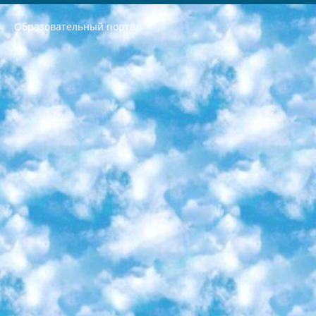
Образовательный портал
РЕСПУБЛИКА УЗБЕКИСТАН МИНИСТРЕРСТВО ДОШКОЛЬНОГО И ШКОЛЬНОГО ОБРАЗОВАНИЯ КОМАНДА в общеобразовательных учреждениях в 2023-2024 учебном году организация и проведение итоговой государственной аттестации обучающихся о Министра дошкольного и школьного образования Республики Узбекистан от 4 марта 2008 года (постановлением Минюста от 20 марта 2008 года № 1778 государственной регистрации) «Итоговое состояние учащихся общего среднего образования на основании положения об утверждении положения об аттестации общего среднего образования выпускной экзамен студентов в образовательных учреждениях в 2023-2024 учебном году В целях организации и прохождения аттестации приказываю: 1. Следующее: перечень предметов, по которым будет проводиться итоговая государственная аттестация и экзамен формы перевода согласно приложению 1; сертификаты международного образца, оценивающие уровень владения иностранными языками перечень согласно приложению 2; 2. Педагогический при специализированных образовательных учреждениях. научно-практический центр квалификации и международной оценки (Д.Давидова) 2024 г. До 25 марта: задания по предметам, по которым будет проводиться итоговая аттестация разработка и утверждение технических условий; итоговая аттестация на основании разработанного предметного задания разработка вопросов по предметам (устно и письменно), экзамен передача; общеобразовательные средние школы и специальные учебные заведения учащиеся выпускных классов школ и интернатов в агентской системе подготовка базы данных экзаменационных материалов и критериев оценки; перевод базы экзаменационных материалов на все языки обучения подать в Республиканский образовательный центр для изготовления; варианты экзаменов на основе разработанных контрольных материалов пусть будут поставлены задачи формирования. 3. Республиканский образовательный центр (Ш.Худайкулов) до 5 апреля 2024 года. до: база данных предоставленных экзаменационных материалов на все языки обучения перевод и экспертиза; для слепых, слабовидящих, глухих, слабослышащих и умственно отсталых детей учащиеся выпускных классов специализированных школ и школ-интернатов база данных экзаменационных материалов на всех преподаваемых языках подготовка критериев оценки; специализированные школы для умственно отсталых детей и технологии для учащихся выпускных классов школ-интернатов разработка соответствующих рекомендаций и критериев проведения ЕГЭ по естествознанию давать задания. 4. Педагогический при специализированных образовательных учреждениях. Научно-практический центр навыков и международной оценки (Д.Давидова), Республика образовательный центр (Худайкулов Ш.) итоговый государственный аттестационный экзамен ориентирован на творческое и логическое мышление при подготовке базы материалов учитывать введение заданий. 5. Следует отметить, что: сертификат государственного образца о знании общеобразовательного предмета и как минимум национальный уровень B1 по предметам на иностранных языках, указанным в Приложении 2. или международно признанный сертификат эквивалентного уровня студенты, изучающие определенный предмет, освобождаются от экзамена; по соответствующим предметам запланирована итоговая государственная аттестация за день до дня, путем жеребьевки Рабочей группой (в письменной форме по предметам, проводимым в форме) из числа сформированных вариантов выбрано 2 варианта; 2 выбранных варианта экзамена анонсированы на официальном сайте министерства и все выпускники по всей стране на основе этих вариантов проводит итоговую государственную аттестацию. 6. Государственное образование учащихся средних общеобразовательных учреждений. знания в соответствии с квалификационными требованиями, которые необходимо приобрести на основании стандартов итоговый (выпускной) контроль для 9 и 11 классов в целях тестирования Экзамены (далее – экзамены) состоят из предметов, перечисленных в приложении 1. будет сделано. 7. Экзамены пройдут с 26 мая по 15 июня 2024 г. (кроме науки физического воспитания). 8. Физическая для учащихся 9 классов общесредних образовательных учреждений. Экзамены по предмету «Образование, квалификация медицина» 1-6 мая 2024 года. сотрудники перевести под присмотр (с отклонениями в физическом или умственном развитии) специализированная школа для детей, школы-интернаты и со сколиозом школы-интернаты санаторного типа для больных детей исключены). 9. Он был слепым, слабовидящим и имел нарушения опорно-двигательного аппарата. экзамены в специализированных школах и интернатах для детей должны проводиться исходя из требований, предъявляемых к общеобразовательным учреждениям (физкультура кроме науки). 10. Специализированная школа для глухих и слабослышащих детей. и экзамены в интернатах и быть реализован в виде письменного теста по математике. 11. Специальность для умственно отсталых детей. Для 9 класса Родной язык и литературное письмо Государственный язык (язык обучения – узбекский). для неклассов) написано Математическое письмо Письменная/устная история Узбекистана Физическое воспитание практично Итоговый контроль Для 11 класса Написание родного языка и литературы (эссе) Математическое письмо Узбекский язык (обучение на узбекском языке) не посещающее общее среднее образование для учреждений)/Образовательное учреждение выбор письменный и устный Иностранный язык письменный/устный Письменная/устная история Узбекистана *По выбору студента:  Химия  Физика  Основы государственного права  География 10 бесплатных образовательных ресурсов - Мы составили подборку онлайн-проектов с интерактивными упражнениями, видеолекциями и статьями. Они помогут вам обрести новые и освежить старые знания бесплатно. 1. «ИНТУИТ» Старейшая образовательная площадка Рунета. Здесь вы найдёте сотни текстовых и видеокурсов на десятки различных тем — от программирования до психологии. Многие курсы подготовлены российскими университетами и крупными международными компаниями вроде Intel и Microsoft. Самостоятельное обучение бесплатное, но желающие могут оплатить услуги персональных наставников. 2. «Смартия» знакомит с актуальными профессиями и подсказывает, как им обучаться. Выбрав заинтересовавшую вас специальность — SMM-специалист, фотограф, веб-дизайнер или другую, — увидите список необходимых для неё умений. Чтобы вы могли освоить их самостоятельно, для каждого умения площадка отображает подборку ссылок на учебные материалы. Хотя «Смартия» ориентируется на русскоязычную аудиторию, часть контента всё же доступна только на английском. 3. «Лекторий Физтеха» Проект Московского физико-технического института (Физтеха). С его помощью вы можете смотреть онлайн серии лекций, записанные на видео в этом вузе. В числе доступных предметов — физика, биология, химия, информационные технологии и другие. К некоторым лекциям администрация ресурса прилагает готовые конспекты, которые можно скачивать в PDF-формате. 4. ITMOcourses Онлайн-площадка Санкт-Петербургского национального исследовательского университета информационных технологий, механики и оптики (ИТМО). Ресурс предоставляет свободный доступ к курсам, разработанным в этом вузе. Каталог материалов разбит на четыре категории: «Оптические системы и технологии», «Приборостроение и робототехника», «Информационные технологии» и «Биотехнологии». Курсы состоят из видеолекций, интерактивных демонстраций и заданий. 5. «КиберЛенинка» Электронная научная библиотека открытого доступа. Каталог площадки регулярно обрастает текстами статей из различных научных изданий. Сгруппированные по журналам и рубрикам публикации можно читать онлайн или скачивать целиком в PDF-формате. Проект нацелен на популяризацию науки за счёт открытого доступа к качественной информации. 6. «ПостНаука» На этом ресурсе публикуют подборки видеолекций, составленные экспертами из разных отраслей и объединённые общими темами. Среди них, к примеру, есть серии «Биоинформатика и геномика», «Культура средневековой Скандинавии» и Cinema Studies о теории кино. Каждая подборка лекций — логически связанная история, рассказанная экспертом от первого лица. Кроме того, на сайте появляются научно-образовательные статьи и тесты на разные темы. 7. «Newочём» Команда проекта «Newочём» отбирает самые интересные тексты из англоязычных СМИ и переводит те из них, за которые голосуют участники сообщества «ВКонтакте». По большей части это научно-популярные статьи. Редакторы придумывают лишь заголовки, в остальном содержание переводов соответствует оригиналам. Полные тексты можно читать прямо в социальной сети. 8. InternetUrok Онлайн-база материалов по основным дисциплинам школьной программы. Информация на сайте структурирована по классам, предметам и темам (урокам). Каждый урок состоит из видеолекций и конспектов. Есть также интерактивные тренажёры и тесты для закрепления пройденного материала. Даже если вы давно окончили школу, возможность повторить программу старших классов всегда может пригодиться. 9. Edutainme Ещё один ресурс об образовании. В отличие от Newtonew, как мне кажется, Edutainme больше ориентируется на представителей индустрии: педагогов, предпринимателей, разработчиков образовательных проектов. Но и любой, кто просто стремится к саморазвитию, найдёт на сайте много полезного и интересного для себя. Например, информацию о новых курсах и образовательных сервисах. 10. Newtonew Онлайн-медиа об образовании и обучении в широком смысле. Авторы Newtonew пишут об инструментах, заведениях, тактиках и стратегиях, которые помогают учить других и получать новые знания самостоятельно. На этой площадке вы найдёте новости, обзоры, аналитические мат