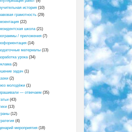
опуляризация работ
(9)
оучительная история
(10)
равовая грамотность
(29)
резентация
(22)
резидентская школа
(21)
рограммы / приложения
(7)
рофориентация
(14)
аздаточные материалы
(13)
азработка урока
(34)
еклама
(2)
ешение задач
(1)
казки
(2)
оюз молодёжи
(1)
прашивали — отвечаем
(35)
татьи
(43)
тихи
(13)
траны
(12)
тратегия
(4)
ценарий мероприятия
(18)