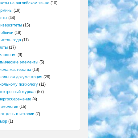
ексты на английском языке
(10)
ермины
(19)
есты
(44)
ниверситеты
(15)
чебники
(18)
читель года
(11)
акты
(17)
илология
(9)
имические элементы
(5)
кола мастерства
(18)
кольная документация
(26)
кольному психологу
(11)
лектронный журнал
(57)
нергосбережение
(4)
тимология
(16)
от день в истории
(7)
мор
(1)