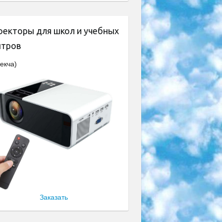
оекторы для школ и учебных
нтров
екча)
Заказать