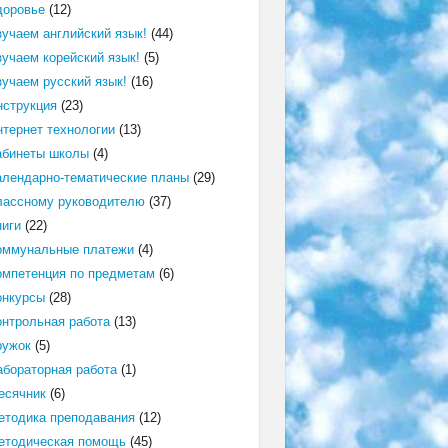
доровье
(12)
зучаем английский язык!
(44)
зучаем корейский язык!
(5)
зучаем русский язык!
(16)
нструкция
(23)
нтернет технологии
(13)
абинеты школы
(4)
алендарно-тематические планы
(29)
лассному руководителю
(37)
ниги
(22)
оммунальные платежи
(4)
омпетенция по предметам
(6)
онкурсы
(28)
онтрольная работа
(13)
ружок
(5)
абораторная работа
(1)
есячник
(6)
етодика преподавания
(12)
етодическая помощь
(45)