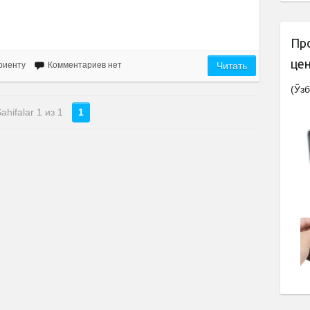
Пр
це
риенту
Комментариев нет
Читать
(Ўзб
ahifalar 1 из 1
1