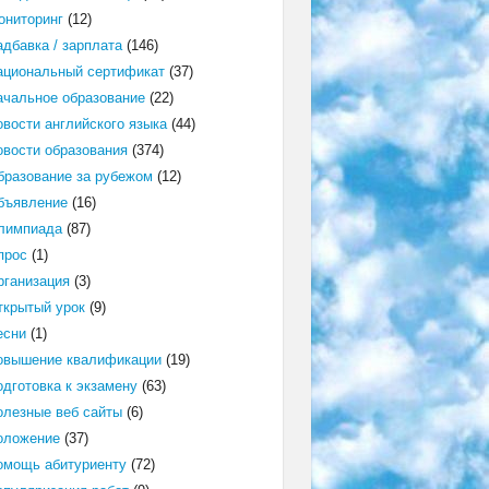
ониторинг
(12)
адбавка / зарплата
(146)
ациональный сертификат
(37)
ачальное образование
(22)
овости английского языка
(44)
овости образования
(374)
бразование за рубежом
(12)
бъявление
(16)
лимпиада
(87)
прос
(1)
рганизация
(3)
ткрытый урок
(9)
есни
(1)
овышение квалификации
(19)
одготовка к экзамену
(63)
олезные веб сайты
(6)
оложение
(37)
омощь абитуриенту
(72)