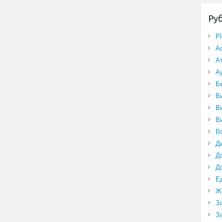
Ру
P
А
А
А
Б
В
В
В
В
Д
Д
Д
Е
Ж
З
З