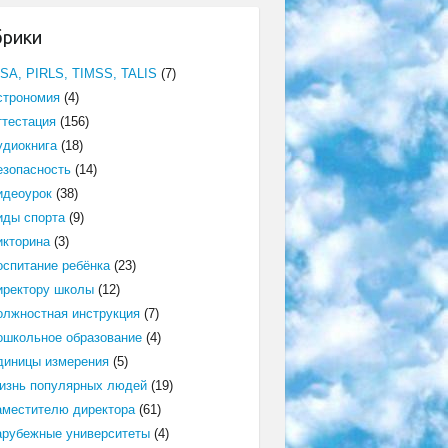
брики
ISA, PIRLS, TIMSS, TALIS
(7)
строномия
(4)
ттестация
(156)
удиокнига
(18)
езопасность
(14)
идеоурок
(38)
иды спорта
(9)
икторина
(3)
оспитание ребёнка
(23)
иректору школы
(12)
олжностная инструкция
(7)
ошкольное образование
(4)
диницы измерения
(5)
изнь популярных людей
(19)
аместителю директора
(61)
арубежные университеты
(4)