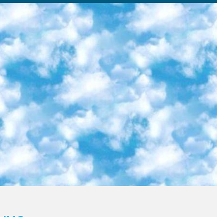
ка образовательный центр (Худайкулов Ш.) итоговый государственный аттестационный экзамен ориентирован на творческое и логическое мышление при подготовке базы материалов учитывать введение заданий. 5. Следует отметить, что: сертификат государственного образца о знании общеобразовательного предмета и как минимум национальный уровень B1 по предметам на иностранных языках, указанным в Приложении 2. или международно признанный сертификат эквивалентного уровня студенты, изучающие определенный предмет, освобождаются от экзамена; по соответствующим предметам запланирована итоговая государственная аттестация за день до дня, путем жеребьевки Рабочей группой (в письменной форме по предметам, проводимым в форме) из числа сформированных вариантов выбрано 2 варианта; 2 выбранных варианта экзамена анонсированы на официальном сайте министерства и все выпускники по всей стране на основе этих вариантов проводит итоговую государственную аттестацию. 6. Государственное образование учащихся средних общеобразовательных учреждений. знания в соответствии с квалификационными требованиями, которые необходимо приобрести на основании стандартов итоговый (выпускной) контроль для 9 и 11 классов в целях тестирования Экзамены (далее – экзамены) состоят из предметов, перечисленных в приложении 1. будет сделано. 7. Экзамены пройдут с 26 мая по 15 июня 2024 г. (кроме науки физического воспитания). 8. Физическая для учащихся 9 классов общесредних образовательных учреждений. Экзамены по предмету «Образование, квалификация медицина» 1-6 мая 2024 года. сотрудники перевести под присмотр (с отклонениями в физическом или умственном развитии) специализированная школа для детей, школы-интернаты и со сколиозом школы-интернаты санаторного типа для больных детей исключены). 9. Он был слепым, слабовидящим и имел нарушения опорно-двигательного аппарата. экзамены в специализированных школах и интернатах для детей должны проводиться исходя из требований, предъявляемых к общеобразовательным учреждениям (физкультура кроме науки). 10. Специализированная школа для глухих и слабослышащих детей. и экзамены в интернатах и быть реализован в виде письменного теста по математике. 11. Специальность для умственно отсталых детей. Для 9 класса Родной язык и литературное письмо Государственный язык (язык обучения – узбекский). для неклассов) написано Математическое письмо Письменная/устная история Узбекистана Физическое воспитание практично Итоговый контроль Для 11 класса Написание родного языка и литературы (эссе) Математическое письмо Узбекский язык (обучение на узбекском языке) не посещающее общее среднее образование для учреждений)/Образовательное учреждение выбор письменный и устный Иностранный язык письменный/устный Письменная/устная история Узбекистана *По выбору студента:  Химия  Физика  Основы государственного права  География 10 бесплатных образовательных ресурсов - Мы составили подборку онлайн-проектов с интерактивными упражнениями, видеолекциями и статьями. Они помогут вам обрести новые и освежить старые знания бесплатно. 1. «ИНТУИТ» Старейшая образовательная площадка Рунета. Здесь вы найдёте сотни текстовых и видеокурсов на десятки различных тем — от программирования до психологии. Многие курсы подготовлены российскими университетами и крупными международными компаниями вроде Intel и Microsoft. Самостоятельное обучение бесплатное, но желающие могут оплатить услуги персональных наставников. 2. «Смартия» знакомит с актуальными профессиями и подсказывает, как им обучаться. Выбрав заинтересовавшую вас специальность — SMM-специалист, фотограф, веб-дизайнер или другую, — увидите список необходимых для неё умений. Чтобы вы могли освоить их самостоятельно, для каждого умения площадка отображает подборку ссылок на учебные материалы. Хотя «Смартия» ориентируется на русскоязычную аудиторию, часть контента всё же доступна только на английском. 3. «Лекторий Физтеха» Проект Московского физико-технического института (Физтеха). С его помощью вы можете смотреть онлайн серии лекций, записанные на видео в этом вузе. В числе доступных предметов — физика, биология, химия, информационные технологии и другие. К некоторым лекциям администрация ресурса прилагает готовые конспекты, которые можно скачивать в PDF-формате. 4. ITMOcourses Онлайн-площадка Санкт-Петербургского национального исследовательского университета информационных технологий, механики и оптики (ИТМО). Ресурс предоставляет свободный доступ к курсам, разработанным в этом вузе. Каталог материалов разбит на четыре категории: «Оптические системы и технологии», «Приборостроение и робототехника», «Информационные технологии» и «Биотехнологии». Курсы состоят из видеолекций, интерактивных демонстраций и заданий. 5. «КиберЛенинка» Электронная научная библиот