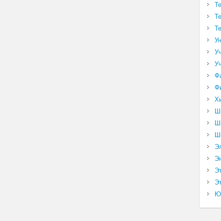
Т
Т
Т
У
У
У
Ф
Ф
Х
Ш
Ш
Ш
Э
Э
Э
Эт
Ю