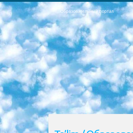
Образовательный портал
РЕСПУБЛИКА УЗБЕКИСТАН МИНИСТРЕРСТВО ДОШКОЛЬНОГО И ШКОЛЬНОГО ОБРАЗОВАНИЯ КОМАНДА в общеобразовательных учреждениях в 2023-2024 учебном году организация и проведение итоговой государственной аттестации обучающихся о Министра дошкольного и школьного образования Республики Узбекистан от 4 марта 2008 года (постановлением Минюста от 20 марта 2008 года № 1778 государственной регистрации) «Итоговое состояние учащихся общего среднего образования на основании положения об утверждении положения об аттестации общего среднего образования выпускной экзамен студентов в образовательных учреждениях в 2023-2024 учебном году В целях организации и прохождения аттестации приказываю: 1. Следующее: перечень предметов, по которым будет проводиться итоговая государственная аттестация и экзамен формы перевода согласно приложению 1; сертификаты международного образца, оценивающие уровень владения иностранными языками перечень согласно приложению 2; 2. Педагогический при специализированных образовательных учреждениях. научно-практический центр квалификации и международной оценки (Д.Давидова) 2024 г. До 25 марта: задания по предметам, по которым будет проводиться итоговая аттестация разработка и утверждение технических условий; итоговая аттестация на основании разработанного предметного задания разработка вопросов по предметам (устно и письменно), экзамен передача; общеобразовательные средние школы и специальные учебные заведения учащиеся выпускных классов школ и интернатов в агентской системе подготовка базы данных экзаменационных материалов и критериев оценки; перевод базы экзаменационных материалов на все языки обучения подать в Республиканский образовательный центр для изготовления; варианты экзаменов на основе разработанных контрольных материалов пусть будут поставлены задачи формирования. 3. Республиканский образовательный центр (Ш.Худайкулов) до 5 апреля 2024 года. до: база данных предоставленных экзаменационных материалов на все языки обучения перевод и экспертиза; для слепых, слабовидящих, глухих, слабослышащих и умственно отсталых детей учащиеся выпускных классов специализированных школ и школ-интернатов база данных экзаменационных материалов на всех преподаваемых языках подготовка критериев оценки; специализированные школы для умственно отсталых детей и технологии для учащихся выпускных классов школ-интернатов разработка соответствующих рекомендаций и критериев проведения ЕГЭ по естествознанию давать задания. 4. Педагогический при специализированных образовательных учреждениях. Научно-практический центр навыков и международной оценки (Д.Давидова), Республи