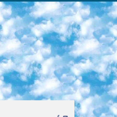
ека открытого доступа. Каталог площадки регулярно обрастает текстами статей из различных научных изданий. Сгруппированные по журналам и рубрикам публикации можно читать онлайн или скачивать целиком в PDF-формате. Проект нацелен на популяризацию науки за счёт открытого доступа к качественной информации. 6. «ПостНаука» На этом ресурсе публикуют подборки видеолекций, составленные экспертами из разных отраслей и объединённые общими темами. Среди них, к примеру, есть серии «Биоинформатика и геномика», «Культура средневековой Скандинавии» и Cinema Studies о теории кино. Каждая подборка лекций — логически связанная история, рассказанная экспертом от первого лица. Кроме того, на сайте появляются научно-образовательные статьи и тесты на разные темы. 7. «Newочём» Команда проекта «Newочём» отбирает самые интересные тексты из англоязычных СМИ и переводит те из них, за которые голосуют участники сообщества «ВКонтакте». По большей части это научно-популярные статьи. Редакторы придумывают лишь заголовки, в остальном содержание переводов соответствует оригиналам. Полные тексты можно читать прямо в социальной сети. 8. InternetUrok Онлайн-база материалов по основным дисциплинам школьной программы. Информация на сайте структурирована по классам, предметам и темам (урокам). Каждый урок состоит из видеолекций и конспектов. Есть также интерактивные тренажёры и тесты для закрепления пройденного материала. Даже если вы давно окончили школу, возможность повторить программу старших классов всегда может пригодиться. 9. Edutainme Ещё один ресурс об образовании. В отличие от Newtonew, как мне кажется, Edutainme больше ориентируется на представителей индустрии: педагогов, предпринимателей, разработчиков образовательных проектов. Но и любой, кто просто стремится к саморазвитию, найдёт на сайте много полезного и интересного для себя. Например, информацию о новых курсах и образовательных сервисах. 10. Newtonew Онлайн-медиа об образовании и обучении в широком смысле. Авторы Newtonew пишут об инструментах, заведениях, тактиках и стратегиях, которые помогают учить других и получать новые знания самостоятельно. На этой площадке вы найдёте новости, обзоры, аналитические мат