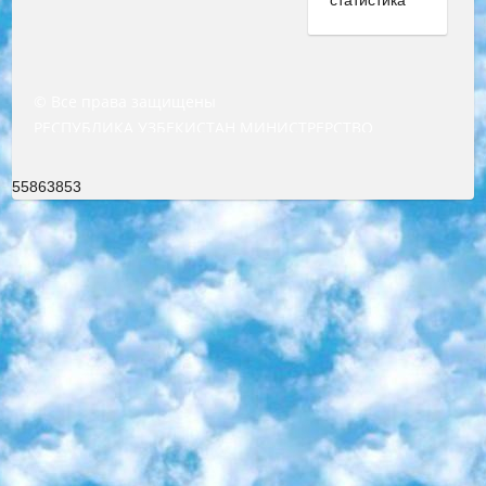
© Все права защищены
РЕСПУБЛИКА УЗБЕКИСТАН МИНИСТРЕРСТВО ДОШКОЛЬНОГО И ШКОЛЬНОГО ОБРАЗОВАНИЯ КОМАНДА в общеобразовательных учреждениях в 2023-2024 учебном году организация и проведение итоговой государственной аттестации обучающихся о Министра дошкольного и школьного образования Республики Узбекистан от 4 марта 2008 года (постановлением Минюста от 20 марта 2008 года № 1778 государственной регистрации) «Итоговое состояние учащихся общего среднего образования на основании положения об утверждении положения об аттестации общего среднего образования выпускной экзамен студентов в образовательных учреждениях в 2023-2024 учебном году В целях организации и прохождения аттестации приказываю: 1. Следующее: перечень предметов, по которым будет проводиться итоговая государственная аттестация и экзамен формы перевода согласно приложению 1; сертификаты международного образца, оценивающие уровень владения иностранными языками перечень согласно приложению 2; 2. Педагогический при специализированных образовательных учреждениях. научно-практический центр квалификации и международной оценки (Д.Давидова) 2024 г. До 25 марта: задания по предметам, по которым будет проводиться итоговая аттестация разработка и утверждение технических условий; итоговая аттестация на основании разработанного предметного задания разработка вопросов по предметам (устно и письменно), экзамен передача; общеобразовательные средние школы и специальные учебные заведения учащиеся выпускных классов школ и интернатов в агентской системе подготовка базы данных экзаменационных материалов и критериев оценки; перевод базы экзаменационных материалов на все языки обучения подать в Республиканский образовательный центр для изготовления; варианты экзаменов на основе разработанных контрольных материалов пусть будут поставлены задачи формирования. 3. Республиканский образовательный центр (Ш.Худайкулов) до 5 апреля 2024 года. до: база данных предоставленных экзаменационных материалов на все языки обучения перевод и экспертиза; для слепых, слабовидящих, глухих, слабослышащих и умственно отсталых детей учащиеся выпускных классов специализированных школ и школ-интернатов база данных экзаменационных материалов на всех преподаваемых языках подготовка критериев оценки; специализированные школы для умственно отсталых детей и технологии для учащихся выпускных классов школ-интернатов разработка соответствующих рекомендаций и критериев проведения ЕГЭ по естествознанию давать задания. 4. Педагогический при специализированных образовательных учреждениях. Научно-практический центр навыков и международной оценки (Д.Давидова), Республика образовательный центр (Худайкулов Ш.) итоговый государственный аттестационный экзамен ориентирован на творческое и логическое мышление при подготовке базы материалов учитывать введение заданий. 5. Следует отметить, что: сертификат государственного образца о знании общеобразовательного предмета и как минимум национальный уровень B1 по предметам на иностранных языках, указанным в Приложении 2. или международно признанный сертификат эквивалентного уровня студенты, изучающие определенный предмет, освобождаются от экзамена; по соответствующим предметам запланирована итоговая государственная аттестация за день до дня, путем жеребьевки Рабочей группой (в письменной форме по предметам, проводимым в форме) из числа сформированных вариантов выбрано 2 варианта; 2 выбранных варианта экзамена анонсированы на официальном сайте министерства и все выпускники по всей стране на основе этих вариантов проводит итоговую государственную аттестацию. 6. Государственное образование учащихся средних общеобразовательных учреждений. знания в соответствии с квалификационными требованиями, которые необходимо приобрести на основании стандартов итоговый (выпускной) контроль для 9 и 11 классов в целях тестирования Экзамены (далее – экзамены) состоят из предметов, перечисленных в приложении 1. будет сделано. 7. Экзамены пройдут с 26 мая по 15 июня 2024 г. (кроме науки физического воспитания). 8. Физическая для учащихся 9 классов общесредних образовательных учреждений. Экзамены по предмету «Образование, квалификация медицина» 1-6 мая 2024 года. сотрудники перевести под присмотр (с отклонениями в физическом или умственном развитии) специализированная школа для детей, школы-интернаты и со сколиозом школы-интернаты санаторного типа для больных детей исключены). 9. Он был слепым, слабовидящим и имел нарушения опорно-двигательного аппарата. экзамены в специализированных школах и интернатах для детей должны проводиться исходя из требований, предъявляемых к общеобразовательным учреждениям (физкультура кроме науки). 10. Специализированная школа для глухих и слабослышащих детей. и экзамены в интернатах и быть реализован в виде письменного теста по математике. 11. Специальность для умственно отсталых детей. Для 9 класса Родной язык и литературное письмо Государственный язык (язык обучения – узбекский). для неклассов) написано Математическое письмо Письменная/устная история Узбекистана Физическое воспитание практично Итоговый контроль Для 11 класса Написание родного языка и литературы (эссе) Математическое письмо Узбекский язык (обучение на узбекском языке) не посещающее общее среднее образование для учреждений)/Образовательное учреждение выбор письменный и устный Иностранный язык письменный/устный Письменная/устная история Узбекистана *По выбору студента:  Химия  Физика  Основы государственного права  География 10 бесплатных образовательных ресурсов - Мы составили подборку онлайн-проектов с интерактивными упражнениями, видеолекциями и статьями. Они помогут вам обрести новые и освежить старые знания бесплатно. 1. «ИНТУИТ» Старейшая образовательная площадка Рунета. Здесь вы найдёте сотни текстовых и видеокурсов на десятки различных тем — от программирования до психологии. Многие курсы подготовлены российскими университетами и крупными международными компаниями вроде Intel и Microsoft. Самостоятельное обучение бесплатное, но желающие могут оплатить услуги персональных наставников. 2. «Смартия» знакомит с актуальными профессиями и подсказывает, как им обучаться. Выбрав заинтересовавшую вас специальность — SMM-специалист, фотограф, веб-дизайнер или другую, — увидите список необходимых для неё умений. Чтобы вы могли освоить их самостоятельно, для каждого умения площадка отображает подборку ссылок на учебные материалы. Хотя «Смартия» ориентируется на русскоязычную аудиторию, часть контента всё же доступна только на английском. 3. «Лекторий Физтеха» Проект Московского физико-технического института (Физтеха). С его помощью вы можете смотреть онлайн серии лекций, записанные на видео в этом вузе. В числе доступных предметов — физика, биология, химия, информационные технологии и другие. К некоторым лекциям администрация ресурса прилагает готовые конспекты, которые можно скачивать в PDF-формате. 4. ITMOcourses Онлайн-площадка Санкт-Петербургского национального исследовательского университета информационных технологий, механики и оптики (ИТМО). Ресурс предоставляет свободный доступ к курсам, разработанным в этом вузе. Каталог материалов разбит на четыре категории: «Оптические системы и технологии», «Приборостроение и робототехника», «Информационные технологии» и «Биотехнологии». Курсы состоят из видеолекций, интерактивных демонстраций и заданий. 5. «КиберЛенинка» Электронная научная библиотека открытого доступа. Каталог площадки регулярно обрастает текстами статей из различных научных изданий. Сгруппированные по журналам и рубрикам публикации можно читать онлайн или скачивать целиком в PDF-формате. Проект нацелен на популяризацию науки за счёт открытого доступа к качественной информации. 6. «ПостНаука» На этом ресурсе публикуют подборки видеолекций, составленные экспертами из разных отраслей и объединённые общими темами. Среди них, к примеру, есть серии «Биоинформатика и геномика», «Культура средневековой Скандинавии» и Cinema Studies о теории кино. Каждая подборка лекций — логически связанная история, рассказанная экспертом от первого лица. Кроме того, на сайте появляются научно-образовательные статьи и тесты на разные темы. 7. «Newочём» Команда проекта «Newочём» отбирает самые интересные тексты из англоязычных СМИ и переводит те из них, за которые голосуют участники сообщества «ВКонтакте». По большей части это научно-популярные статьи. Редакторы придумывают лишь заголовки, в остальном содержание переводов соответствует оригиналам. Полные тексты можно читать прямо в социальной сети. 8. InternetUrok Онлайн-база материалов по основным дисциплинам школьной программы. Информация на сайте структурирована по классам, предметам и темам (урокам). Каждый урок состоит из видеолекций и конспектов. Есть также интерактивные тренажёры и тесты для закрепления пройденного материала. Даже если вы давно окончили школу, возможность повторить программу старших классов всегда может пригодиться. 9. Edutainme Ещё один ресурс об образовании. В отличие от Newtonew, как мне кажется, Edutainme больше ориентируется на представителей индустрии: педагогов, предпринимателей, разработчиков образовательных проектов. Но и любой, кто просто стремится к саморазвитию, найдёт на сайте много полезного и интересного для себя. Например, информацию о новых курсах и образовательных сервисах. 10. Newtonew Онлайн-медиа об образовании и обучении в широком смысле. Авторы Newtonew пишут об инструментах, заведениях, тактиках и стратегиях, которые помогают учить других и получать новые знания самостоятельно. На этой площадке вы найдёте новости, обзоры, аналитические мате
55863853