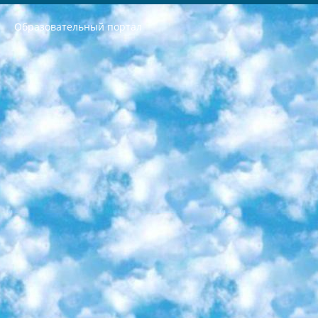
Образовательный портал
РЕСПУБЛИКА УЗБЕКИСТАН МИНИСТРЕРСТВО ДОШКОЛЬНОГО И ШКОЛЬНОГО ОБРАЗОВАНИЯ КОМАНДА в общеобразовательных учреждениях в 2023-2024 учебном году организация и проведение итоговой государственной аттестации обучающихся о Министра дошкольного и школьного образования Республики Узбекистан от 4 марта 2008 года (постановлением Минюста от 20 марта 2008 года № 1778 государственной регистрации) «Итоговое состояние учащихся общего среднего образования на основании положения об утверждении положения об аттестации общего среднего образования выпускной экзамен студентов в образовательных учреждениях в 2023-2024 учебном году В целях организации и прохождения аттестации приказываю: 1. Следующее: перечень предметов, по которым будет проводиться итоговая государственная аттестация и экзамен формы перевода согласно приложению 1; сертификаты международного образца, оценивающие уровень владения иностранными языками перечень согласно приложению 2; 2. Педагогический при специализированных образовательных учреждениях. научно-практический центр квалификации и международной оценки (Д.Давидова) 2024 г. До 25 марта: задания по предметам, по которым будет проводиться итоговая аттестация разработка и утверждение технических условий; итоговая аттестация на основании разработанного предметного задания разработка вопросов по предметам (устно и письменно), экзамен передача; общеобразовательные средние школы и специальные учебные заведения учащиеся выпускных классов школ и интернатов в агентской системе подготовка базы данных экзаменационных материалов и критериев оценки; перевод базы экзаменационных материалов на все языки обучения подать в Республиканский образовательный центр для изготовления; варианты экзаменов на основе разработанных контрольных материалов пусть будут поставлены задачи формирования. 3. Республиканский образовательный центр (Ш.Худайкулов) до 5 апреля 2024 года. до: база данных предоставленных экзаменационных материалов на все языки обучения перевод и экспертиза; для слепых, слабовидящих, глухих, слабослышащих и умственно отсталых детей учащиеся выпускных классов специализированных школ и школ-интернатов база данных экзаменационных материалов на всех преподаваемых языках подготовка критериев оценки; специализированные школы для умственно отсталых детей и технологии для учащихся выпускных классов школ-интернатов разработка соответствующих рекомендаций и критериев проведения ЕГЭ по естествознанию давать задания. 4. Педагогический при специализированных образовательных учреждениях. Научно-практический центр навыков и международной оценки (Д.Давидова), Республика образовательный центр (Худайкулов Ш.) итоговый государственный аттестационный экзамен ориентирован на творческое и логическое мышление при подготовке базы материалов учитывать введение заданий. 5. Следует отметить, что: сертификат государственного образца о знании общеобразовательного предмета и как минимум национальный уровень B1 по предметам на иностранных языках, указанным в Приложении 2. или международно признанный сертификат эквивалентного уровня студенты, изучающие определенный предмет, освобождаются от экзамена; по соответствующим предметам запланирована итоговая государственная аттестация за день до дня, путем жеребьевки Рабочей группой (в письменной форме по предметам, проводимым в форме) из числа сформированных вариантов выбрано 2 варианта; 2 выбранных варианта экзамена анонсированы на официальном сайте министерства и все выпускники по всей стране на основе этих вариантов проводит итоговую государственную аттестацию. 6. Государственное образование учащихся средних общеобразовательных учреждений. знания в соответствии с квалификационными требованиями, которые необходимо приобрести на основании стандартов итоговый (выпускной) контроль для 9 и 11 классов в целях тестирования Экзамены (далее – экзамены) состоят из предметов, перечисленных в приложении 1. будет сделано. 7. Экзамены пройдут с 26 мая по 15 июня 2024 г. (кроме науки физического воспитания). 8. Физическая для учащихся 9 классов общесредних образовательных учреждений. Экзамены по предмету «Образование, квалификация медицина» 1-6 мая 2024 года. сотрудники перевести под присмотр (с отклонениями в физическом или умственном развитии) специализированная школа для детей, школы-интернаты и со сколиозом школы-интернаты санаторного типа для больных детей исключены). 9. Он был слепым, слабовидящим и имел нарушения опорно-двигательного аппарата. экзамены в специализированных школах и интернатах для детей должны проводиться исходя из требований, предъявляемых к общеобразовательным учреждениям (физкультура кроме науки). 10. Специализированная школа для глухих и слабослышащих детей. и экзамены в интернатах и быть реализован в виде письменного теста по математике. 11. Специальность для умственно отсталых детей. Для 9 класса Родной язык и литературное письмо Государственный язык (язык обучения – узбекский). для неклассов) написано Математическое письмо Письменная/устная история Узбекистана Физическое воспитание практично Итоговый контроль Для 11 класса Написание родного языка и литературы (эссе) Математическое письмо Узбекский язык (обучение на узбекском языке) не посещающее общее среднее образование для учреждений)/Образовательное учреждение выбор письменный и устный Иностранный язык письменный/устный Письменная/устная история Узбекистана *По выбору студента:  Химия  Физика  Основы государственного права  География 10 бесплатных образовательных ресурсов - Мы составили подборку онлайн-проектов с интерактивными упражнениями, видеолекциями и статьями. Они помогут вам обрести новые и освежить старые знания бесплатно. 1. «ИНТУИТ» Старейшая образовательная площадка Рунета. Здесь вы найдёте сотни текстовых и видеокурсов на десятки различных тем — от программирования до психологии. Многие курсы подготовлены российскими университетами и крупными международными компаниями вроде Intel и Microsoft. Самостоятельное обучение бесплатное, но желающие могут оплатить услуги персональных наставников. 2. «Смартия» знакомит с актуальными профессиями и подсказывает, как им обучаться. Выбрав заинтересовавшую вас специальность — SMM-специалист, фотограф, веб-дизайнер или другую, — увидите список необходимых для неё умений. Чтобы вы могли освоить их самостоятельно, для каждого умения площадка отображает подборку ссылок на учебные материалы. Хотя «Смартия» ориентируется на русскоязычную аудиторию, часть контента всё же доступна только на английском. 3. «Лекторий Физтеха» Проект Московского физико-технического института (Физтеха). С его помощью вы можете смотреть онлайн серии лекций, записанные на видео в этом вузе. В числе доступных предметов — физика, биология, химия, информационные технологии и другие. К некоторым лекциям администрация ресурса прилагает готовые конспекты, которые можно скачивать в PDF-формате. 4. ITMOcourses Онлайн-площадка Санкт-Петербургского национального исследовательского университета информационных технологий, механики и оптики (ИТМО). Ресурс предоставляет свободный доступ к курсам, разработанным в этом вузе. Каталог материалов разбит на четыре категории: «Оптические системы и технологии», «Приборостроение и робототехника», «Информационные технологии» и «Биотехнологии». Курсы состоят из видеолекций, интерактивных демонстраций и заданий. 5. «КиберЛенинка» Электронная научная библиотека открытого доступа. Каталог площадки регулярно обрастает текстами статей из различных научных изданий. Сгруппированные по журналам и рубрикам публикации можно читать онлайн или скачивать целиком в PDF-формате. Проект нацелен на популяризацию науки за счёт открытого доступа к качественной информации. 6. «ПостНаука» На этом ресурсе публикуют подборки видеолекций, составленные экспертами из разных отраслей и объединённые общими темами. Среди них, к примеру, есть серии «Биоинформатика и геномика», «Культура средневековой Скандинавии» и Cinema Studies о теории кино. Каждая подборка лекций — логически связанная история, рассказанная экспертом от первого лица. Кроме того, на сайте появляются научно-образовательные статьи и тесты на разные темы. 7. «Newочём» Команда проекта «Newочём» отбирает самые интересные тексты из англоязычных СМИ и переводит те из них, за которые голосуют участники сообщества «ВКонтакте». По большей части это научно-популярные статьи. Редакторы придумывают лишь заголовки, в остальном содержание переводов соответствует оригиналам. Полные тексты можно читать прямо в социальной сети. 8. InternetUrok Онлайн-база материалов по основным дисциплинам школьной программы. Информация на сайте структурирована по классам, предметам и темам (урокам). Каждый урок состоит из видеолекций и конспектов. Есть также интерактивные тренажёры и тесты для закрепления пройденного материала. Даже если вы давно окончили школу, возможность повторить программу старших классов всегда может пригодиться. 9. Edutainme Ещё один ресурс об образовании. В отличие от Newtonew, как мне кажется, Edutainme больше ориентируется на представителей индустрии: педагогов, предпринимателей, разработчиков образовательных проектов. Но и любой, кто просто стремится к саморазвитию, найдёт на сайте много полезного и интересного для себя. Например, информацию о новых курсах и образовательных сервисах. 10. Newtonew Онлайн-медиа об образовании и обучении в широком смысле. Авторы Newtonew пишут об инструментах, заведениях, тактиках и стратегиях, которые помогают учить других и получать новые знания самостоятельно. На этой площадке вы найдёте новости, обзоры, аналитические мат