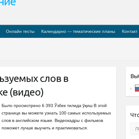
ание
Онлайн тесты
Календарно — тематические планы
Контакт
ьзуемых слов в
Вы
е (видео)
Было просмотрено 6 393 Ўзбек тилида ўқиш В этой
странице вы можете узнать 100 самых используемых
Что
слов в английском языке. Видеокадры с фильмов
Пои
поможет лучше выучить и практиковаться.