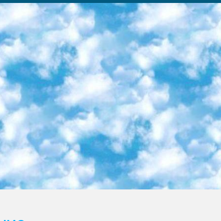
ка образовательный центр (Худайкулов Ш.) итоговый государственный аттестационный экзамен ориентирован на творческое и логическое мышление при подготовке базы материалов учитывать введение заданий. 5. Следует отметить, что: сертификат государственного образца о знании общеобразовательного предмета и как минимум национальный уровень B1 по предметам на иностранных языках, указанным в Приложении 2. или международно признанный сертификат эквивалентного уровня студенты, изучающие определенный предмет, освобождаются от экзамена; по соответствующим предметам запланирована итоговая государственная аттестация за день до дня, путем жеребьевки Рабочей группой (в письменной форме по предметам, проводимым в форме) из числа сформированных вариантов выбрано 2 варианта; 2 выбранных варианта экзамена анонсированы на официальном сайте министерства и все выпускники по всей стране на основе этих вариантов проводит итоговую государственную аттестацию. 6. Государственное образование учащихся средних общеобразовательных учреждений. знания в соответствии с квалификационными требованиями, которые необходимо приобрести на основании стандартов итоговый (выпускной) контроль для 9 и 11 классов в целях тестирования Экзамены (далее – экзамены) состоят из предметов, перечисленных в приложении 1. будет сделано. 7. Экзамены пройдут с 26 мая по 15 июня 2024 г. (кроме науки физического воспитания). 8. Физическая для учащихся 9 классов общесредних образовательных учреждений. Экзамены по предмету «Образование, квалификация медицина» 1-6 мая 2024 года. сотрудники перевести под присмотр (с отклонениями в физическом или умственном развитии) специализированная школа для детей, школы-интернаты и со сколиозом школы-интернаты санаторного типа для больных детей исключены). 9. Он был слепым, слабовидящим и имел нарушения опорно-двигательного аппарата. экзамены в специализированных школах и интернатах для детей должны проводиться исходя из требований, предъявляемых к общеобразовательным учреждениям (физкультура кроме науки). 10. Специализированная школа для глухих и слабослышащих детей. и экзамены в интернатах и быть реализован в виде письменного теста по математике. 11. Специальность для умственно отсталых детей. Для 9 класса Родной язык и литературное письмо Государственный язык (язык обучения – узбекский). для неклассов) написано Математическое письмо Письменная/устная история Узбекистана Физическое воспитание практично Итоговый контроль Для 11 класса Написание родного языка и литературы (эссе) Математическое письмо Узбекский язык (обучение на узбекском языке) не посещающее общее среднее образование для учреждений)/Образовательное учреждение выбор письменный и устный Иностранный язык письменный/устный Письменная/устная история Узбекистана *По выбору студента:  Химия  Физика  Основы государственного права  География 10 бесплатных образовательных ресурсов - Мы составили подборку онлайн-проектов с интерактивными упражнениями, видеолекциями и статьями. Они помогут вам обрести новые и освежить старые знания бесплатно. 1. «ИНТУИТ» Старейшая образовательная площадка Рунета. Здесь вы найдёте сотни текстовых и видеокурсов на десятки различных тем — от программирования до психологии. Многие курсы подготовлены российскими университетами и крупными международными компаниями вроде Intel и Microsoft. Самостоятельное обучение бесплатное, но желающие могут оплатить услуги персональных наставников. 2. «Смартия» знакомит с актуальными профессиями и подсказывает, как им обучаться. Выбрав заинтересовавшую вас специальность — SMM-специалист, фотограф, веб-дизайнер или другую, — увидите список необходимых для неё умений. Чтобы вы могли освоить их самостоятельно, для каждого умения площадка отображает подборку ссылок на учебные материалы. Хотя «Смартия» ориентируется на русскоязычную аудиторию, часть контента всё же доступна только на английском. 3. «Лекторий Физтеха» Проект Московского физико-технического института (Физтеха). С его помощью вы можете смотреть онлайн серии лекций, записанные на видео в этом вузе. В числе доступных предметов — физика, биология, химия, информационные технологии и другие. К некоторым лекциям администрация ресурса прилагает готовые конспекты, которые можно скачивать в PDF-формате. 4. ITMOcourses Онлайн-площадка Санкт-Петербургского национального исследовательского университета информационных технологий, механики и оптики (ИТМО). Ресурс предоставляет свободный доступ к курсам, разработанным в этом вузе. Каталог материалов разбит на четыре категории: «Оптические системы и технологии», «Приборостроение и робототехника», «Информационные технологии» и «Биотехнологии». Курсы состоят из видеолекций, интерактивных демонстраций и заданий. 5. «КиберЛенинка» Электронная научная библиот