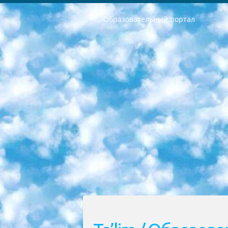
Образовательный портал
РЕСПУБЛИКА УЗБЕКИСТАН МИНИСТРЕРСТВО ДОШКОЛЬНОГО И ШКОЛЬНОГО ОБРАЗОВАНИЯ КОМАНДА в общеобразовательных учреждениях в 2023-2024 учебном году организация и проведение итоговой государственной аттестации обучающихся о Министра дошкольного и школьного образования Республики Узбекистан от 4 марта 2008 года (постановлением Минюста от 20 марта 2008 года № 1778 государственной регистрации) «Итоговое состояние учащихся общего среднего образования на основании положения об утверждении положения об аттестации общего среднего образования выпускной экзамен студентов в образовательных учреждениях в 2023-2024 учебном году В целях организации и прохождения аттестации приказываю: 1. Следующее: перечень предметов, по которым будет проводиться итоговая государственная аттестация и экзамен формы перевода согласно приложению 1; сертификаты международного образца, оценивающие уровень владения иностранными языками перечень согласно приложению 2; 2. Педагогический при специализированных образовательных учреждениях. научно-практический центр квалификации и международной оценки (Д.Давидова) 2024 г. До 25 марта: задания по предметам, по которым будет проводиться итоговая аттестация разработка и утверждение технических условий; итоговая аттестация на основании разработанного предметного задания разработка вопросов по предметам (устно и письменно), экзамен передача; общеобразовательные средние школы и специальные учебные заведения учащиеся выпускных классов школ и интернатов в агентской системе подготовка базы данных экзаменационных материалов и критериев оценки; перевод базы экзаменационных материалов на все языки обучения подать в Республиканский образовательный центр для изготовления; варианты экзаменов на основе разработанных контрольных материалов пусть будут поставлены задачи формирования. 3. Республиканский образовательный центр (Ш.Худайкулов) до 5 апреля 2024 года. до: база данных предоставленных экзаменационных материалов на все языки обучения перевод и экспертиза; для слепых, слабовидящих, глухих, слабослышащих и умственно отсталых детей учащиеся выпускных классов специализированных школ и школ-интернатов база данных экзаменационных материалов на всех преподаваемых языках подготовка критериев оценки; специализированные школы для умственно отсталых детей и технологии для учащихся выпускных классов школ-интернатов разработка соответствующих рекомендаций и критериев проведения ЕГЭ по естествознанию давать задания. 4. Педагогический при специализированных образовательных учреждениях. Научно-практический центр навыков и международной оценки (Д.Давидова), Республи