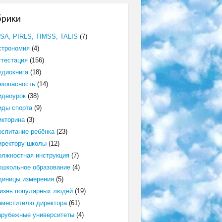
брики
ISA, PIRLS, TIMSS, TALIS
(7)
строномия
(4)
ттестация
(156)
удиокнига
(18)
езопасность
(14)
идеоурок
(38)
иды спорта
(9)
икторина
(3)
оспитание ребёнка
(23)
иректору школы
(12)
олжностная инструкция
(7)
ошкольное образование
(4)
диницы измерения
(5)
изнь популярных людей
(19)
аместителю директора
(61)
арубежные университеты
(4)