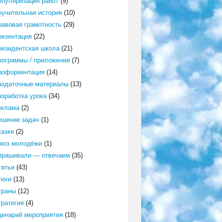
опуляризация работ
(9)
оучительная история
(10)
равовая грамотность
(29)
резентация
(22)
резидентская школа
(21)
рограммы / приложения
(7)
рофориентация
(14)
аздаточные материалы
(13)
азработка урока
(34)
еклама
(2)
ешение задач
(1)
казки
(2)
оюз молодёжи
(1)
прашивали — отвечаем
(35)
татьи
(43)
тихи
(13)
траны
(12)
тратегия
(4)
ценарий мероприятия
(18)