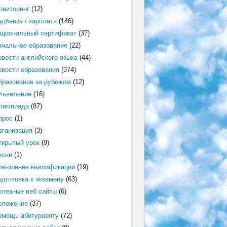
ониторинг
(12)
адбавка / зарплата
(146)
ациональный сертификат
(37)
ачальное образование
(22)
овости английского языка
(44)
овости образования
(374)
бразование за рубежом
(12)
бъявление
(16)
лимпиада
(87)
прос
(1)
рганизация
(3)
ткрытый урок
(9)
есни
(1)
овышение квалификации
(19)
одготовка к экзамену
(63)
олезные веб сайты
(6)
оложение
(37)
омощь абитуриенту
(72)