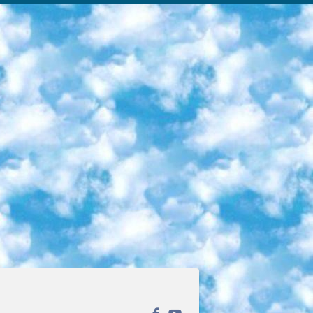
ека открытого доступа. Каталог площадки регулярно обрастает текстами статей из различных научных изданий. Сгруппированные по журналам и рубрикам публикации можно читать онлайн или скачивать целиком в PDF-формате. Проект нацелен на популяризацию науки за счёт открытого доступа к качественной информации. 6. «ПостНаука» На этом ресурсе публикуют подборки видеолекций, составленные экспертами из разных отраслей и объединённые общими темами. Среди них, к примеру, есть серии «Биоинформатика и геномика», «Культура средневековой Скандинавии» и Cinema Studies о теории кино. Каждая подборка лекций — логически связанная история, рассказанная экспертом от первого лица. Кроме того, на сайте появляются научно-образовательные статьи и тесты на разные темы. 7. «Newочём» Команда проекта «Newочём» отбирает самые интересные тексты из англоязычных СМИ и переводит те из них, за которые голосуют участники сообщества «ВКонтакте». По большей части это научно-популярные статьи. Редакторы придумывают лишь заголовки, в остальном содержание переводов соответствует оригиналам. Полные тексты можно читать прямо в социальной сети. 8. InternetUrok Онлайн-база материалов по основным дисциплинам школьной программы. Информация на сайте структурирована по классам, предметам и темам (урокам). Каждый урок состоит из видеолекций и конспектов. Есть также интерактивные тренажёры и тесты для закрепления пройденного материала. Даже если вы давно окончили школу, возможность повторить программу старших классов всегда может пригодиться. 9. Edutainme Ещё один ресурс об образовании. В отличие от Newtonew, как мне кажется, Edutainme больше ориентируется на представителей индустрии: педагогов, предпринимателей, разработчиков образовательных проектов. Но и любой, кто просто стремится к саморазвитию, найдёт на сайте много полезного и интересного для себя. Например, информацию о новых курсах и образовательных сервисах. 10. Newtonew Онлайн-медиа об образовании и обучении в широком смысле. Авторы Newtonew пишут об инструментах, заведениях, тактиках и стратегиях, которые помогают учить других и получать новые знания самостоятельно. На этой площадке вы найдёте новости, обзоры, аналитические мат