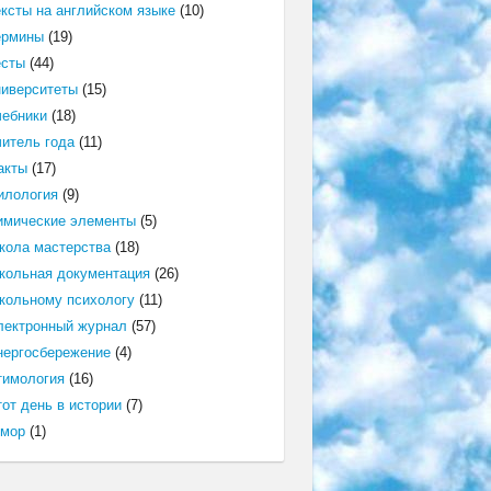
ексты на английском языке
(10)
ермины
(19)
есты
(44)
ниверситеты
(15)
чебники
(18)
читель года
(11)
акты
(17)
илология
(9)
имические элементы
(5)
кола мастерства
(18)
кольная документация
(26)
кольному психологу
(11)
лектронный журнал
(57)
нергосбережение
(4)
тимология
(16)
от день в истории
(7)
мор
(1)