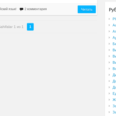
Ру
йский язык!
2 комментария
Читать
P
А
ahifalar 1 из 1
1
А
А
Б
В
В
В
В
Д
Д
Д
Е
Ж
З
З