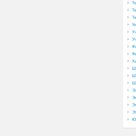
Т
Т
Т
У
У
У
Ф
Ф
Х
Ш
Ш
Ш
Э
Э
Э
Эт
Ю