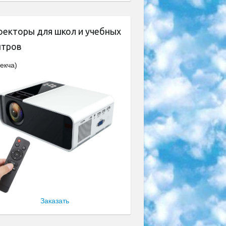
оекторы для школ и учебных
нтров
екча)
Заказать