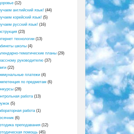
доровье
(12)
зучаем английский язык!
(44)
зучаем корейский язык!
(5)
зучаем русский язык!
(16)
нструкция
(23)
нтернет технологии
(13)
абинеты школы
(4)
алендарно-тематические планы
(29)
лассному руководителю
(37)
ниги
(22)
оммунальные платежи
(4)
омпетенция по предметам
(6)
онкурсы
(28)
онтрольная работа
(13)
ружок
(5)
абораторная работа
(1)
есячник
(6)
етодика преподавания
(12)
етодическая помощь
(45)