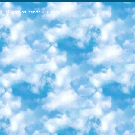
Образовательный портал
РЕСПУБЛИКА УЗБЕКИСТАН МИНИСТРЕРСТВО ДОШКОЛЬНОГО И ШКОЛЬНОГО ОБРАЗОВАНИЯ КОМАНДА в общеобразовательных учреждениях в 2023-2024 учебном году организация и проведение итоговой государственной аттестации обучающихся о Министра дошкольного и школьного образования Республики Узбекистан от 4 марта 2008 года (постановлением Минюста от 20 марта 2008 года № 1778 государственной регистрации) «Итоговое состояние учащихся общего среднего образования на основании положения об утверждении положения об аттестации общего среднего образования выпускной экзамен студентов в образовательных учреждениях в 2023-2024 учебном году В целях организации и прохождения аттестации приказываю: 1. Следующее: перечень предметов, по которым будет проводиться итоговая государственная аттестация и экзамен формы перевода согласно приложению 1; сертификаты международного образца, оценивающие уровень владения иностранными языками перечень согласно приложению 2; 2. Педагогический при специализированных образовательных учреждениях. научно-практический центр квалификации и международной оценки (Д.Давидова) 2024 г. До 25 марта: задания по предметам, по которым будет проводиться итоговая аттестация разработка и утверждение технических условий; итоговая аттестация на основании разработанного предметного задания разработка вопросов по предметам (устно и письменно), экзамен передача; общеобразовательные средние школы и специальные учебные заведения учащиеся выпускных классов школ и интернатов в агентской системе подготовка базы данных экзаменационных материалов и критериев оценки; перевод базы экзаменационных материалов на все языки обучения подать в Республиканский образовательный центр для изготовления; варианты экзаменов на основе разработанных контрольных материалов пусть будут поставлены задачи формирования. 3. Республиканский образовательный центр (Ш.Худайкулов) до 5 апреля 2024 года. до: база данных предоставленных экзаменационных материалов на все языки обучения перевод и экспертиза; для слепых, слабовидящих, глухих, слабослышащих и умственно отсталых детей учащиеся выпускных классов специализированных школ и школ-интернатов база данных экзаменационных материалов на всех преподаваемых языках подготовка критериев оценки; специализированные школы для умственно отсталых детей и технологии для учащихся выпускных классов школ-интернатов разработка соответствующих рекомендаций и критериев проведения ЕГЭ по естествознанию давать задания. 4. Педагогический при специализированных образовательных учреждениях. Научно-практический центр навыков и международной оценки (Д.Давидова), Республика образовательный центр (Худайкулов Ш.) итоговый государственный аттестационный экзамен ориентирован на творческое и логическое мышление при подготовке базы материалов учитывать введение заданий. 5. Следует отметить, что: сертификат государственного образца о знании общеобразовательного предмета и как минимум национальный уровень B1 по предметам на иностранных языках, указанным в Приложении 2. или международно признанный сертификат эквивалентного уровня студенты, изучающие определенный предмет, освобождаются от экзамена; по соответствующим предметам запланирована итоговая государственная аттестация за день до дня, путем жеребьевки Рабочей группой (в письменной форме по предметам, проводимым в форме) из числа сформированных вариантов выбрано 2 варианта; 2 выбранных варианта экзамена анонсированы на официальном сайте министерства и все выпускники по всей стране на основе этих вариантов проводит итоговую государственную аттестацию. 6. Государственное образование учащихся средних общеобразовательных учреждений. знания в соответствии с квалификационными требованиями, которые необходимо приобрести на основании стандартов итоговый (выпускной) контроль для 9 и 11 классов в целях тестирования Экзамены (далее – экзамены) состоят из предметов, перечисленных в приложении 1. будет сделано. 7. Экзамены пройдут с 26 мая по 15 июня 2024 г. (кроме науки физического воспитания). 8. Физическая для учащихся 9 классов общесредних образовательных учреждений. Экзамены по предмету «Образование, квалификация медицина» 1-6 мая 2024 года. сотрудники перевести под присмотр (с отклонениями в физическом или умственном развитии) специализированная школа для детей, школы-интернаты и со сколиозом школы-интернаты санаторного типа для больных детей исключены). 9. Он был слепым, слабовидящим и имел нарушения опорно-двигательного аппарата. экзамены в специализированных школах и интернатах для детей должны проводиться исходя из требований, предъявляемых к общеобразовательным учреждениям (физкультура кроме науки). 10. Специализированная школа для глухих и слабослышащих детей. и экзамены в интернатах и быть реализован в виде письменного теста по математике. 11. Специальность для умственно отсталых детей. Для 9 класса Родной язык и литературное письмо Государственный язык (язык обучения – узбекский). для неклассов) написано Математическое письмо Письменная/устная история Узбекистана Физическое воспитание практично Итоговый контроль Для 11 класса Написание родного языка и литературы (эссе) Математическое письмо Узбекский язык (обучение на узбекском языке) не посещающее общее среднее образование для учреждений)/Образовательное учреждение выбор письменный и устный Иностранный язык письменный/устный Письменная/устная история Узбекистана *По выбору студента:  Химия  Физика  Основы государственного права  География 10 бесплатных образовательных ресурсов - Мы составили подборку онлайн-проектов с интерактивными упражнениями, видеолекциями и статьями. Они помогут вам обрести новые и освежить старые знания бесплатно. 1. «ИНТУИТ» Старейшая образовательная площадка Рунета. Здесь вы найдёте сотни текстовых и видеокурсов на десятки различных тем — от программирования до психологии. Многие курсы подготовлены российскими университетами и крупными международными компаниями вроде Intel и Microsoft. Самостоятельное обучение бесплатное, но желающие могут оплатить услуги персональных наставников. 2. «Смартия» знакомит с актуальными профессиями и подсказывает, как им обучаться. Выбрав заинтересовавшую вас специальность — SMM-специалист, фотограф, веб-дизайнер или другую, — увидите список необходимых для неё умений. Чтобы вы могли освоить их самостоятельно, для каждого умения площадка отображает подборку ссылок на учебные материалы. Хотя «Смартия» ориентируется на русскоязычную аудиторию, часть контента всё же доступна только на английском. 3. «Лекторий Физтеха» Проект Московского физико-технического института (Физтеха). С его помощью вы можете смотреть онлайн серии лекций, записанные на видео в этом вузе. В числе доступных предметов — физика, биология, химия, информационные технологии и другие. К некоторым лекциям администрация ресурса прилагает готовые конспекты, которые можно скачивать в PDF-формате. 4. ITMOcourses Онлайн-площадка Санкт-Петербургского национального исследовательского университета информационных технологий, механики и оптики (ИТМО). Ресурс предоставляет свободный доступ к курсам, разработанным в этом вузе. Каталог материалов разбит на четыре категории: «Оптические системы и технологии», «Приборостроение и робототехника», «Информационные технологии» и «Биотехнологии». Курсы состоят из видеолекций, интерактивных демонстраций и заданий. 5. «КиберЛенинка» Электронная научная библиотека открытого доступа. Каталог площадки регулярно обрастает текстами статей из различных научных изданий. Сгруппированные по журналам и рубрикам публикации можно читать онлайн или скачивать целиком в PDF-формате. Проект нацелен на популяризацию науки за счёт открытого доступа к качественной информации. 6. «ПостНаука» На этом ресурсе публикуют подборки видеолекций, составленные экспертами из разных отраслей и объединённые общими темами. Среди них, к примеру, есть серии «Биоинформатика и геномика», «Культура средневековой Скандинавии» и Cinema Studies о теории кино. Каждая подборка лекций — логически связанная история, рассказанная экспертом от первого лица. Кроме того, на сайте появляются научно-образовательные статьи и тесты на разные темы. 7. «Newочём» Команда проекта «Newочём» отбирает самые интересные тексты из англоязычных СМИ и переводит те из них, за которые голосуют участники сообщества «ВКонтакте». По большей части это научно-популярные статьи. Редакторы придумывают лишь заголовки, в остальном содержание переводов соответствует оригиналам. Полные тексты можно читать прямо в социальной сети. 8. InternetUrok Онлайн-база материалов по основным дисциплинам школьной программы. Информация на сайте структурирована по классам, предметам и темам (урокам). Каждый урок состоит из видеолекций и конспектов. Есть также интерактивные тренажёры и тесты для закрепления пройденного материала. Даже если вы давно окончили школу, возможность повторить программу старших классов всегда может пригодиться. 9. Edutainme Ещё один ресурс об образовании. В отличие от Newtonew, как мне кажется, Edutainme больше ориентируется на представителей индустрии: педагогов, предпринимателей, разработчиков образовательных проектов. Но и любой, кто просто стремится к саморазвитию, найдёт на сайте много полезного и интересного для себя. Например, информацию о новых курсах и образовательных сервисах. 10. Newtonew Онлайн-медиа об образовании и обучении в широком смысле. Авторы Newtonew пишут об инструментах, заведениях, тактиках и стратегиях, которые помогают учить других и получать новые знания самостоятельно. На этой площадке вы найдёте новости, обзоры, аналитические мат