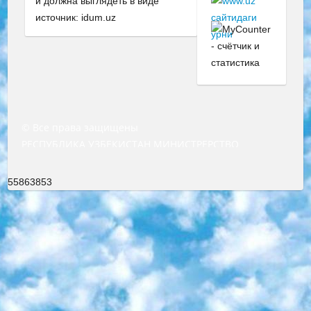
и должна выглядеть в виде
источник: idum.uz
© Все права защищены
РЕСПУБЛИКА УЗБЕКИСТАН МИНИСТРЕРСТВО ДОШКОЛЬНОГО И ШКОЛЬНОГО ОБРАЗОВАНИЯ КОМАНДА в общеобразовательных учреждениях в 2023-2024 учебном году организация и проведение итоговой государственной аттестации обучающихся о Министра дошкольного и школьного образования Республики Узбекистан от 4 марта 2008 года (постановлением Минюста от 20 марта 2008 года № 1778 государственной регистрации) «Итоговое состояние учащихся общего среднего образования на основании положения об утверждении положения об аттестации общего среднего образования выпускной экзамен студентов в образовательных учреждениях в 2023-2024 учебном году В целях организации и прохождения аттестации приказываю: 1. Следующее: перечень предметов, по которым будет проводиться итоговая государственная аттестация и экзамен формы перевода согласно приложению 1; сертификаты международного образца, оценивающие уровень владения иностранными языками перечень согласно приложению 2; 2. Педагогический при специализированных образовательных учреждениях. научно-практический центр квалификации и международной оценки (Д.Давидова) 2024 г. До 25 марта: задания по предметам, по которым будет проводиться итоговая аттестация разработка и утверждение технических условий; итоговая аттестация на основании разработанного предметного задания разработка вопросов по предметам (устно и письменно), экзамен передача; общеобразовательные средние школы и специальные учебные заведения учащиеся выпускных классов школ и интернатов в агентской системе подготовка базы данных экзаменационных материалов и критериев оценки; перевод базы экзаменационных материалов на все языки обучения подать в Республиканский образовательный центр для изготовления; варианты экзаменов на основе разработанных контрольных материалов пусть будут поставлены задачи формирования. 3. Республиканский образовательный центр (Ш.Худайкулов) до 5 апреля 2024 года. до: база данных предоставленных экзаменационных материалов на все языки обучения перевод и экспертиза; для слепых, слабовидящих, глухих, слабослышащих и умственно отсталых детей учащиеся выпускных классов специализированных школ и школ-интернатов база данных экзаменационных материалов на всех преподаваемых языках подготовка критериев оценки; специализированные школы для умственно отсталых детей и технологии для учащихся выпускных классов школ-интернатов разработка соответствующих рекомендаций и критериев проведения ЕГЭ по естествознанию давать задания. 4. Педагогический при специализированных образовательных учреждениях. Научно-практический центр навыков и международной оценки (Д.Давидова), Республика образовательный центр (Худайкулов Ш.) итоговый государственный аттестационный экзамен ориентирован на творческое и логическое мышление при подготовке базы материалов учитывать введение заданий. 5. Следует отметить, что: сертификат государственного образца о знании общеобразовательного предмета и как минимум национальный уровень B1 по предметам на иностранных языках, указанным в Приложении 2. или международно признанный сертификат эквивалентного уровня студенты, изучающие определенный предмет, освобождаются от экзамена; по соответствующим предметам запланирована итоговая государственная аттестация за день до дня, путем жеребьевки Рабочей группой (в письменной форме по предметам, проводимым в форме) из числа сформированных вариантов выбрано 2 варианта; 2 выбранных варианта экзамена анонсированы на официальном сайте министерства и все выпускники по всей стране на основе этих вариантов проводит итоговую государственную аттестацию. 6. Государственное образование учащихся средних общеобразовательных учреждений. знания в соответствии с квалификационными требованиями, которые необходимо приобрести на основании стандартов итоговый (выпускной) контроль для 9 и 11 классов в целях тестирования Экзамены (далее – экзамены) состоят из предметов, перечисленных в приложении 1. будет сделано. 7. Экзамены пройдут с 26 мая по 15 июня 2024 г. (кроме науки физического воспитания). 8. Физическая для учащихся 9 классов общесредних образовательных учреждений. Экзамены по предмету «Образование, квалификация медицина» 1-6 мая 2024 года. сотрудники перевести под присмотр (с отклонениями в физическом или умственном развитии) специализированная школа для детей, школы-интернаты и со сколиозом школы-интернаты санаторного типа для больных детей исключены). 9. Он был слепым, слабовидящим и имел нарушения опорно-двигательного аппарата. экзамены в специализированных школах и интернатах для детей должны проводиться исходя из требований, предъявляемых к общеобразовательным учреждениям (физкультура кроме науки). 10. Специализированная школа для глухих и слабослышащих детей. и экзамены в интернатах и быть реализован в виде письменного теста по математике. 11. Специальность для умственно отсталых детей. Для 9 класса Родной язык и литературное письмо Государственный язык (язык обучения – узбекский). для неклассов) написано Математическое письмо Письменная/устная история Узбекистана Физическое воспитание практично Итоговый контроль Для 11 класса Написание родного языка и литературы (эссе) Математическое письмо Узбекский язык (обучение на узбекском языке) не посещающее общее среднее образование для учреждений)/Образовательное учреждение выбор письменный и устный Иностранный язык письменный/устный Письменная/устная история Узбекистана *По выбору студента:  Химия  Физика  Основы государственного права  География 10 бесплатных образовательных ресурсов - Мы составили подборку онлайн-проектов с интерактивными упражнениями, видеолекциями и статьями. Они помогут вам обрести новые и освежить старые знания бесплатно. 1. «ИНТУИТ» Старейшая образовательная площадка Рунета. Здесь вы найдёте сотни текстовых и видеокурсов на десятки различных тем — от программирования до психологии. Многие курсы подготовлены российскими университетами и крупными международными компаниями вроде Intel и Microsoft. Самостоятельное обучение бесплатное, но желающие могут оплатить услуги персональных наставников. 2. «Смартия» знакомит с актуальными профессиями и подсказывает, как им обучаться. Выбрав заинтересовавшую вас специальность — SMM-специалист, фотограф, веб-дизайнер или другую, — увидите список необходимых для неё умений. Чтобы вы могли освоить их самостоятельно, для каждого умения площадка отображает подборку ссылок на учебные материалы. Хотя «Смартия» ориентируется на русскоязычную аудиторию, часть контента всё же доступна только на английском. 3. «Лекторий Физтеха» Проект Московского физико-технического института (Физтеха). С его помощью вы можете смотреть онлайн серии лекций, записанные на видео в этом вузе. В числе доступных предметов — физика, биология, химия, информационные технологии и другие. К некоторым лекциям администрация ресурса прилагает готовые конспекты, которые можно скачивать в PDF-формате. 4. ITMOcourses Онлайн-площадка Санкт-Петербургского национального исследовательского университета информационных технологий, механики и оптики (ИТМО). Ресурс предоставляет свободный доступ к курсам, разработанным в этом вузе. Каталог материалов разбит на четыре категории: «Оптические системы и технологии», «Приборостроение и робототехника», «Информационные технологии» и «Биотехнологии». Курсы состоят из видеолекций, интерактивных демонстраций и заданий. 5. «КиберЛенинка» Электронная научная библиотека открытого доступа. Каталог площадки регулярно обрастает текстами статей из различных научных изданий. Сгруппированные по журналам и рубрикам публикации можно читать онлайн или скачивать целиком в PDF-формате. Проект нацелен на популяризацию науки за счёт открытого доступа к качественной информации. 6. «ПостНаука» На этом ресурсе публикуют подборки видеолекций, составленные экспертами из разных отраслей и объединённые общими темами. Среди них, к примеру, есть серии «Биоинформатика и геномика», «Культура средневековой Скандинавии» и Cinema Studies о теории кино. Каждая подборка лекций — логически связанная история, рассказанная экспертом от первого лица. Кроме того, на сайте появляются научно-образовательные статьи и тесты на разные темы. 7. «Newочём» Команда проекта «Newочём» отбирает самые интересные тексты из англоязычных СМИ и переводит те из них, за которые голосуют участники сообщества «ВКонтакте». По большей части это научно-популярные статьи. Редакторы придумывают лишь заголовки, в остальном содержание переводов соответствует оригиналам. Полные тексты можно читать прямо в социальной сети. 8. InternetUrok Онлайн-база материалов по основным дисциплинам школьной программы. Информация на сайте структурирована по классам, предметам и темам (урокам). Каждый урок состоит из видеолекций и конспектов. Есть также интерактивные тренажёры и тесты для закрепления пройденного материала. Даже если вы давно окончили школу, возможность повторить программу старших классов всегда может пригодиться. 9. Edutainme Ещё один ресурс об образовании. В отличие от Newtonew, как мне кажется, Edutainme больше ориентируется на представителей индустрии: педагогов, предпринимателей, разработчиков образовательных проектов. Но и любой, кто просто стремится к саморазвитию, найдёт на сайте много полезного и интересного для себя. Например, информацию о новых курсах и образовательных сервисах. 10. Newtonew Онлайн-медиа об образовании и обучении в широком смысле. Авторы Newtonew пишут об инструментах, заведениях, тактиках и стратегиях, которые помогают учить других и получать новые знания самостоятельно. На этой площадке вы найдёте новости, обзоры, аналитические мате
55863853