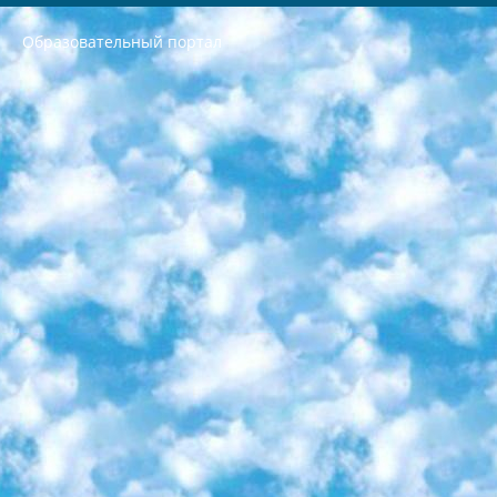
Образовательный портал
РЕСПУБЛИКА УЗБЕКИСТАН МИНИСТРЕРСТВО ДОШКОЛЬНОГО И ШКОЛЬНОГО ОБРАЗОВАНИЯ КОМАНДА в общеобразовательных учреждениях в 2023-2024 учебном году организация и проведение итоговой государственной аттестации обучающихся о Министра дошкольного и школьного образования Республики Узбекистан от 4 марта 2008 года (постановлением Минюста от 20 марта 2008 года № 1778 государственной регистрации) «Итоговое состояние учащихся общего среднего образования на основании положения об утверждении положения об аттестации общего среднего образования выпускной экзамен студентов в образовательных учреждениях в 2023-2024 учебном году В целях организации и прохождения аттестации приказываю: 1. Следующее: перечень предметов, по которым будет проводиться итоговая государственная аттестация и экзамен формы перевода согласно приложению 1; сертификаты международного образца, оценивающие уровень владения иностранными языками перечень согласно приложению 2; 2. Педагогический при специализированных образовательных учреждениях. научно-практический центр квалификации и международной оценки (Д.Давидова) 2024 г. До 25 марта: задания по предметам, по которым будет проводиться итоговая аттестация разработка и утверждение технических условий; итоговая аттестация на основании разработанного предметного задания разработка вопросов по предметам (устно и письменно), экзамен передача; общеобразовательные средние школы и специальные учебные заведения учащиеся выпускных классов школ и интернатов в агентской системе подготовка базы данных экзаменационных материалов и критериев оценки; перевод базы экзаменационных материалов на все языки обучения подать в Республиканский образовательный центр для изготовления; варианты экзаменов на основе разработанных контрольных материалов пусть будут поставлены задачи формирования. 3. Республиканский образовательный центр (Ш.Худайкулов) до 5 апреля 2024 года. до: база данных предоставленных экзаменационных материалов на все языки обучения перевод и экспертиза; для слепых, слабовидящих, глухих, слабослышащих и умственно отсталых детей учащиеся выпускных классов специализированных школ и школ-интернатов база данных экзаменационных материалов на всех преподаваемых языках подготовка критериев оценки; специализированные школы для умственно отсталых детей и технологии для учащихся выпускных классов школ-интернатов разработка соответствующих рекомендаций и критериев проведения ЕГЭ по естествознанию давать задания. 4. Педагогический при специализированных образовательных учреждениях. Научно-практический центр навыков и международной оценки (Д.Давидова), Республика образовательный центр (Худайкулов Ш.) итоговый государственный аттестационный экзамен ориентирован на творческое и логическое мышление при подготовке базы материалов учитывать введение заданий. 5. Следует отметить, что: сертификат государственного образца о знании общеобразовательного предмета и как минимум национальный уровень B1 по предметам на иностранных языках, указанным в Приложении 2. или международно признанный сертификат эквивалентного уровня студенты, изучающие определенный предмет, освобождаются от экзамена; по соответствующим предметам запланирована итоговая государственная аттестация за день до дня, путем жеребьевки Рабочей группой (в письменной форме по предметам, проводимым в форме) из числа сформированных вариантов выбрано 2 варианта; 2 выбранных варианта экзамена анонсированы на официальном сайте министерства и все выпускники по всей стране на основе этих вариантов проводит итоговую государственную аттестацию. 6. Государственное образование учащихся средних общеобразовательных учреждений. знания в соответствии с квалификационными требованиями, которые необходимо приобрести на основании стандартов итоговый (выпускной) контроль для 9 и 11 классов в целях тестирования Экзамены (далее – экзамены) состоят из предметов, перечисленных в приложении 1. будет сделано. 7. Экзамены пройдут с 26 мая по 15 июня 2024 г. (кроме науки физического воспитания). 8. Физическая для учащихся 9 классов общесредних образовательных учреждений. Экзамены по предмету «Образование, квалификация медицина» 1-6 мая 2024 года. сотрудники перевести под присмотр (с отклонениями в физическом или умственном развитии) специализированная школа для детей, школы-интернаты и со сколиозом школы-интернаты санаторного типа для больных детей исключены). 9. Он был слепым, слабовидящим и имел нарушения опорно-двигательного аппарата. экзамены в специализированных школах и интернатах для детей должны проводиться исходя из требований, предъявляемых к общеобразовательным учреждениям (физкультура кроме науки). 10. Специализированная школа для глухих и слабослышащих детей. и экзамены в интернатах и быть реализован в виде письменного теста по математике. 11. Специальность для умственно отсталых детей. Для 9 класса Родной язык и литературное письмо Государственный язык (язык обучения – узбекский). для неклассов) написано Математическое письмо Письменная/устная история Узбекистана Физическое воспитание практично Итоговый контроль Для 11 класса Написание родного языка и литературы (эссе) Математическое письмо Узбекский язык (обучение на узбекском языке) не посещающее общее среднее образование для учреждений)/Образовательное учреждение выбор письменный и устный Иностранный язык письменный/устный Письменная/устная история Узбекистана *По выбору студента:  Химия  Физика  Основы государственного права  География 10 бесплатных образовательных ресурсов - Мы составили подборку онлайн-проектов с интерактивными упражнениями, видеолекциями и статьями. Они помогут вам обрести новые и освежить старые знания бесплатно. 1. «ИНТУИТ» Старейшая образовательная площадка Рунета. Здесь вы найдёте сотни текстовых и видеокурсов на десятки различных тем — от программирования до психологии. Многие курсы подготовлены российскими университетами и крупными международными компаниями вроде Intel и Microsoft. Самостоятельное обучение бесплатное, но желающие могут оплатить услуги персональных наставников. 2. «Смартия» знакомит с актуальными профессиями и подсказывает, как им обучаться. Выбрав заинтересовавшую вас специальность — SMM-специалист, фотограф, веб-дизайнер или другую, — увидите список необходимых для неё умений. Чтобы вы могли освоить их самостоятельно, для каждого умения площадка отображает подборку ссылок на учебные материалы. Хотя «Смартия» ориентируется на русскоязычную аудиторию, часть контента всё же доступна только на английском. 3. «Лекторий Физтеха» Проект Московского физико-технического института (Физтеха). С его помощью вы можете смотреть онлайн серии лекций, записанные на видео в этом вузе. В числе доступных предметов — физика, биология, химия, информационные технологии и другие. К некоторым лекциям администрация ресурса прилагает готовые конспекты, которые можно скачивать в PDF-формате. 4. ITMOcourses Онлайн-площадка Санкт-Петербургского национального исследовательского университета информационных технологий, механики и оптики (ИТМО). Ресурс предоставляет свободный доступ к курсам, разработанным в этом вузе. Каталог материалов разбит на четыре категории: «Оптические системы и технологии», «Приборостроение и робототехника», «Информационные технологии» и «Биотехнологии». Курсы состоят из видеолекций, интерактивных демонстраций и заданий. 5. «КиберЛенинка» Электронная научная библиотека открытого доступа. Каталог площадки регулярно обрастает текстами статей из различных научных изданий. Сгруппированные по журналам и рубрикам публикации можно читать онлайн или скачивать целиком в PDF-формате. Проект нацелен на популяризацию науки за счёт открытого доступа к качественной информации. 6. «ПостНаука» На этом ресурсе публикуют подборки видеолекций, составленные экспертами из разных отраслей и объединённые общими темами. Среди них, к примеру, есть серии «Биоинформатика и геномика», «Культура средневековой Скандинавии» и Cinema Studies о теории кино. Каждая подборка лекций — логически связанная история, рассказанная экспертом от первого лица. Кроме того, на сайте появляются научно-образовательные статьи и тесты на разные темы. 7. «Newочём» Команда проекта «Newочём» отбирает самые интересные тексты из англоязычных СМИ и переводит те из них, за которые голосуют участники сообщества «ВКонтакте». По большей части это научно-популярные статьи. Редакторы придумывают лишь заголовки, в остальном содержание переводов соответствует оригиналам. Полные тексты можно читать прямо в социальной сети. 8. InternetUrok Онлайн-база материалов по основным дисциплинам школьной программы. Информация на сайте структурирована по классам, предметам и темам (урокам). Каждый урок состоит из видеолекций и конспектов. Есть также интерактивные тренажёры и тесты для закрепления пройденного материала. Даже если вы давно окончили школу, возможность повторить программу старших классов всегда может пригодиться. 9. Edutainme Ещё один ресурс об образовании. В отличие от Newtonew, как мне кажется, Edutainme больше ориентируется на представителей индустрии: педагогов, предпринимателей, разработчиков образовательных проектов. Но и любой, кто просто стремится к саморазвитию, найдёт на сайте много полезного и интересного для себя. Например, информацию о новых курсах и образовательных сервисах. 10. Newtonew Онлайн-медиа об образовании и обучении в широком смысле. Авторы Newtonew пишут об инструментах, заведениях, тактиках и стратегиях, которые помогают учить других и получать новые знания самостоятельно. На этой площадке вы найдёте новости, обзоры, аналитические мат