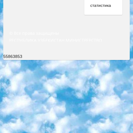
© Все права защищены
РЕСПУБЛИКА УЗБЕКИСТАН МИНИСТРЕРСТВО ДОШКОЛЬНОГО И ШКОЛЬНОГО ОБРАЗОВАНИЯ КОМАНДА в общеобразовательных учреждениях в 2023-2024 учебном году организация и проведение итоговой государственной аттестации обучающихся о Министра дошкольного и школьного образования Республики Узбекистан от 4 марта 2008 года (постановлением Минюста от 20 марта 2008 года № 1778 государственной регистрации) «Итоговое состояние учащихся общего среднего образования на основании положения об утверждении положения об аттестации общего среднего образования выпускной экзамен студентов в образовательных учреждениях в 2023-2024 учебном году В целях организации и прохождения аттестации приказываю: 1. Следующее: перечень предметов, по которым будет проводиться итоговая государственная аттестация и экзамен формы перевода согласно приложению 1; сертификаты международного образца, оценивающие уровень владения иностранными языками перечень согласно приложению 2; 2. Педагогический при специализированных образовательных учреждениях. научно-практический центр квалификации и международной оценки (Д.Давидова) 2024 г. До 25 марта: задания по предметам, по которым будет проводиться итоговая аттестация разработка и утверждение технических условий; итоговая аттестация на основании разработанного предметного задания разработка вопросов по предметам (устно и письменно), экзамен передача; общеобразовательные средние школы и специальные учебные заведения учащиеся выпускных классов школ и интернатов в агентской системе подготовка базы данных экзаменационных материалов и критериев оценки; перевод базы экзаменационных материалов на все языки обучения подать в Республиканский образовательный центр для изготовления; варианты экзаменов на основе разработанных контрольных материалов пусть будут поставлены задачи формирования. 3. Республиканский образовательный центр (Ш.Худайкулов) до 5 апреля 2024 года. до: база данных предоставленных экзаменационных материалов на все языки обучения перевод и экспертиза; для слепых, слабовидящих, глухих, слабослышащих и умственно отсталых детей учащиеся выпускных классов специализированных школ и школ-интернатов база данных экзаменационных материалов на всех преподаваемых языках подготовка критериев оценки; специализированные школы для умственно отсталых детей и технологии для учащихся выпускных классов школ-интернатов разработка соответствующих рекомендаций и критериев проведения ЕГЭ по естествознанию давать задания. 4. Педагогический при специализированных образовательных учреждениях. Научно-практический центр навыков и международной оценки (Д.Давидова), Республика образовательный центр (Худайкулов Ш.) итоговый государственный аттестационный экзамен ориентирован на творческое и логическое мышление при подготовке базы материалов учитывать введение заданий. 5. Следует отметить, что: сертификат государственного образца о знании общеобразовательного предмета и как минимум национальный уровень B1 по предметам на иностранных языках, указанным в Приложении 2. или международно признанный сертификат эквивалентного уровня студенты, изучающие определенный предмет, освобождаются от экзамена; по соответствующим предметам запланирована итоговая государственная аттестация за день до дня, путем жеребьевки Рабочей группой (в письменной форме по предметам, проводимым в форме) из числа сформированных вариантов выбрано 2 варианта; 2 выбранных варианта экзамена анонсированы на официальном сайте министерства и все выпускники по всей стране на основе этих вариантов проводит итоговую государственную аттестацию. 6. Государственное образование учащихся средних общеобразовательных учреждений. знания в соответствии с квалификационными требованиями, которые необходимо приобрести на основании стандартов итоговый (выпускной) контроль для 9 и 11 классов в целях тестирования Экзамены (далее – экзамены) состоят из предметов, перечисленных в приложении 1. будет сделано. 7. Экзамены пройдут с 26 мая по 15 июня 2024 г. (кроме науки физического воспитания). 8. Физическая для учащихся 9 классов общесредних образовательных учреждений. Экзамены по предмету «Образование, квалификация медицина» 1-6 мая 2024 года. сотрудники перевести под присмотр (с отклонениями в физическом или умственном развитии) специализированная школа для детей, школы-интернаты и со сколиозом школы-интернаты санаторного типа для больных детей исключены). 9. Он был слепым, слабовидящим и имел нарушения опорно-двигательного аппарата. экзамены в специализированных школах и интернатах для детей должны проводиться исходя из требований, предъявляемых к общеобразовательным учреждениям (физкультура кроме науки). 10. Специализированная школа для глухих и слабослышащих детей. и экзамены в интернатах и быть реализован в виде письменного теста по математике. 11. Специальность для умственно отсталых детей. Для 9 класса Родной язык и литературное письмо Государственный язык (язык обучения – узбекский). для неклассов) написано Математическое письмо Письменная/устная история Узбекистана Физическое воспитание практично Итоговый контроль Для 11 класса Написание родного языка и литературы (эссе) Математическое письмо Узбекский язык (обучение на узбекском языке) не посещающее общее среднее образование для учреждений)/Образовательное учреждение выбор письменный и устный Иностранный язык письменный/устный Письменная/устная история Узбекистана *По выбору студента:  Химия  Физика  Основы государственного права  География 10 бесплатных образовательных ресурсов - Мы составили подборку онлайн-проектов с интерактивными упражнениями, видеолекциями и статьями. Они помогут вам обрести новые и освежить старые знания бесплатно. 1. «ИНТУИТ» Старейшая образовательная площадка Рунета. Здесь вы найдёте сотни текстовых и видеокурсов на десятки различных тем — от программирования до психологии. Многие курсы подготовлены российскими университетами и крупными международными компаниями вроде Intel и Microsoft. Самостоятельное обучение бесплатное, но желающие могут оплатить услуги персональных наставников. 2. «Смартия» знакомит с актуальными профессиями и подсказывает, как им обучаться. Выбрав заинтересовавшую вас специальность — SMM-специалист, фотограф, веб-дизайнер или другую, — увидите список необходимых для неё умений. Чтобы вы могли освоить их самостоятельно, для каждого умения площадка отображает подборку ссылок на учебные материалы. Хотя «Смартия» ориентируется на русскоязычную аудиторию, часть контента всё же доступна только на английском. 3. «Лекторий Физтеха» Проект Московского физико-технического института (Физтеха). С его помощью вы можете смотреть онлайн серии лекций, записанные на видео в этом вузе. В числе доступных предметов — физика, биология, химия, информационные технологии и другие. К некоторым лекциям администрация ресурса прилагает готовые конспекты, которые можно скачивать в PDF-формате. 4. ITMOcourses Онлайн-площадка Санкт-Петербургского национального исследовательского университета информационных технологий, механики и оптики (ИТМО). Ресурс предоставляет свободный доступ к курсам, разработанным в этом вузе. Каталог материалов разбит на четыре категории: «Оптические системы и технологии», «Приборостроение и робототехника», «Информационные технологии» и «Биотехнологии». Курсы состоят из видеолекций, интерактивных демонстраций и заданий. 5. «КиберЛенинка» Электронная научная библиотека открытого доступа. Каталог площадки регулярно обрастает текстами статей из различных научных изданий. Сгруппированные по журналам и рубрикам публикации можно читать онлайн или скачивать целиком в PDF-формате. Проект нацелен на популяризацию науки за счёт открытого доступа к качественной информации. 6. «ПостНаука» На этом ресурсе публикуют подборки видеолекций, составленные экспертами из разных отраслей и объединённые общими темами. Среди них, к примеру, есть серии «Биоинформатика и геномика», «Культура средневековой Скандинавии» и Cinema Studies о теории кино. Каждая подборка лекций — логически связанная история, рассказанная экспертом от первого лица. Кроме того, на сайте появляются научно-образовательные статьи и тесты на разные темы. 7. «Newочём» Команда проекта «Newочём» отбирает самые интересные тексты из англоязычных СМИ и переводит те из них, за которые голосуют участники сообщества «ВКонтакте». По большей части это научно-популярные статьи. Редакторы придумывают лишь заголовки, в остальном содержание переводов соответствует оригиналам. Полные тексты можно читать прямо в социальной сети. 8. InternetUrok Онлайн-база материалов по основным дисциплинам школьной программы. Информация на сайте структурирована по классам, предметам и темам (урокам). Каждый урок состоит из видеолекций и конспектов. Есть также интерактивные тренажёры и тесты для закрепления пройденного материала. Даже если вы давно окончили школу, возможность повторить программу старших классов всегда может пригодиться. 9. Edutainme Ещё один ресурс об образовании. В отличие от Newtonew, как мне кажется, Edutainme больше ориентируется на представителей индустрии: педагогов, предпринимателей, разработчиков образовательных проектов. Но и любой, кто просто стремится к саморазвитию, найдёт на сайте много полезного и интересного для себя. Например, информацию о новых курсах и образовательных сервисах. 10. Newtonew Онлайн-медиа об образовании и обучении в широком смысле. Авторы Newtonew пишут об инструментах, заведениях, тактиках и стратегиях, которые помогают учить других и получать новые знания самостоятельно. На этой площадке вы найдёте новости, обзоры, аналитические мате
55863853